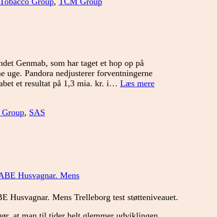
 Tobacco Group
,
TCM Group
grumset
andet Genmab, som har taget et hop op på
nne uge. Pandora nedjusterer forventningerne
Tør
kabet et resultat på 1,3 mia. kr. i…
Læs mere
man
slå
 Group
,
SAS
til
nu?
BE Husvagnar. Mens Trelleborg test støtteniveauet.
gør, at man til tider helt glemmer udviklingen