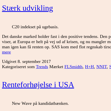
Stærk udvikling
C20 indekset på ugebasis.
Det danske marked holder fast i den positive tendens. Den p
viser, at Europa er helt på vej ud af krisen, og nu mangler m
man igen kan få renten op. SAS kom med flot regnskab tir
Stærk
mere
udvikling
Udgivet
8. september 2017
Kategoriseret som
Trends
Mærket
FLSmidth
,
H+H
,
NNIT
,
Renteforhøjelse i USA
New Wave på kandidatbænken.