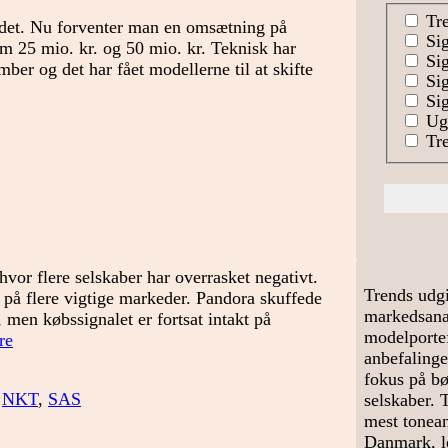
Tre
edet. Nu forventer man en omsætning på
Sig
 25 mio. kr. og 50 mio. kr. Teknisk har
Sig
ber og det har fået modellerne til at skifte
Sig
Sig
Uge
Tre
vor flere selskaber har overrasket negativt.
Trends udgi
 på flere vigtige markeder. Pandora skuffede
markedsanal
 men købssignalet er fortsat intakt på
modelportef
Tid
re
anbefalinge
til
fokus på bø
en
,
NKT
,
SAS
selskaber. 
mindre
mest tonean
korrektion?
Danmark, le