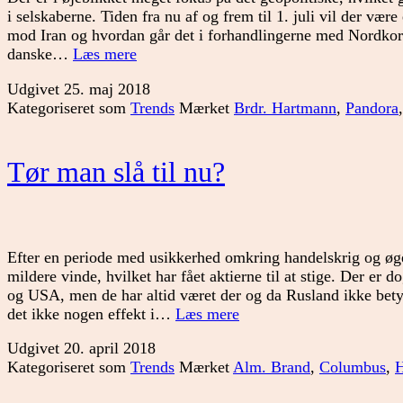
i selskaberne. Tiden fra nu af og frem til 1. juli vil der være
mod Iran og hvordan går det i forhandlingerne med Nordkore
Geopolitik
danske…
Læs mere
stjæler
Udgivet
25. maj 2018
overskriften
Kategoriseret som
Trends
Mærket
Brdr. Hartmann
,
Pandora
Tør man slå til nu?
Efter en periode med usikkerhed omkring handelskrig og ø
mildere vinde, hvilket har fået aktierne til at stige. Der er
og USA, men de har altid været der og da Rusland ikke bety
Tør
det ikke nogen effekt i…
Læs mere
man
Udgivet
20. april 2018
slå
Kategoriseret som
Trends
Mærket
Alm. Brand
,
Columbus
,
til
nu?