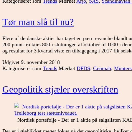
Kategoriseret som
Trends
Mærket
Arjo
,
SAS
,
Scandinavian
Tør man slå til nu?
Flere af de danske aktier har taget en pæn revanche blandt 
200 point fra kurs 800 i slutningen af oktober til 1000 i de
og resultat for 3.kvartal viste en tilbagegang i 2017 fik sels
Udgivet
9. november 2018
Kategoriseret som
Trends
Mærket
DFDS
,
Genmab
,
Munters
Geopolitik stjæler overskriften
Nordisk portefølje - Der er 1 aktie på salgslisten KA
Der er i øjeblikket meget fokus på det geopolitiske, hvilket 