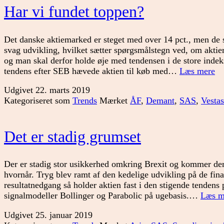
Har vi fundet toppen?
Det danske aktiemarked er steget med over 14 pct., men de
svag udvikling, hvilket sætter spørgsmålstegn ved, om aktie
og man skal derfor holde øje med tendensen i de store indek
Ha
tendens efter SEB hævede aktien til køb med…
Læs mere
vi
Udgivet
22. marts 2019
fu
Kategoriseret som
Trends
Mærket
ÅF
,
Demant
,
SAS
,
Vestas
to
Det er stadig grumset
Der er stadig stor usikkerhed omkring Brexit og kommer d
hvornår. Tryg blev ramt af den kedelige udvikling på de fin
resultatnedgang så holder aktien fast i den stigende tendens 
signalmodeller Bollinger og Parabolic på ugebasis.…
Læs m
Udgivet
25. januar 2019