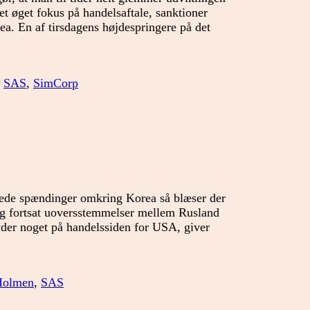
 et øget fokus på handelsaftale, sanktioner
a. En af tirsdagens højdespringere på det
,
SAS
,
SimCorp
gede spændinger omkring Korea så blæser der
 dog fortsat uoversstemmelser mellem Rusland
der noget på handelssiden for USA, giver
Holmen
,
SAS