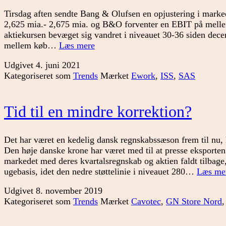
Tirsdag aften sendte Bang & Olufsen en opjustering i mark
2,625 mia.- 2,675 mia. og B&O forventer en EBIT på mellem
aktiekursen bevæget sig vandret i niveauet 30-36 siden decem
Kan
mellem køb…
Læs mere
vi
Udgivet
4. juni 2021
holde
Kategoriseret som
Trends
Mærket
Ework
,
ISS
,
SAS
dampen
oppe
i
Tid til en mindre korrektion?
sommerferien?
Det har været en kedelig dansk regnskabssæson frem til nu, h
Den høje danske krone har været med til at presse eksporten
markedet med deres kvartalsregnskab og aktien faldt tilbage,
ugebasis, idet den nedre støttelinie i niveauet 280…
Læs me
Udgivet
8. november 2019
Kategoriseret som
Trends
Mærket
Cavotec
,
GN Store Nord