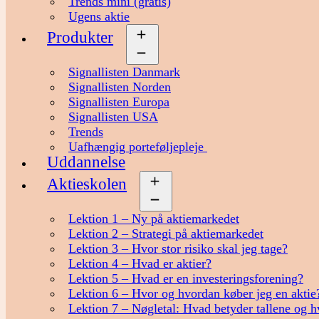
Trends mini (gratis)
Ugens aktie
Produkter
Åbn
menu
Signallisten Danmark
Signallisten Norden
Signallisten Europa
Signallisten USA
Trends
Uafhængig porteføljepleje
Uddannelse
Aktieskolen
Åbn
menu
Lektion 1 – Ny på aktiemarkedet
Lektion 2 – Strategi på aktiemarkedet
Lektion 3 – Hvor stor risiko skal jeg tage?
Lektion 4 – Hvad er aktier?
Lektion 5 – Hvad er en investeringsforening?
Lektion 6 – Hvor og hvordan køber jeg en aktie
Lektion 7 – Nøgletal: Hvad betyder tallene og h