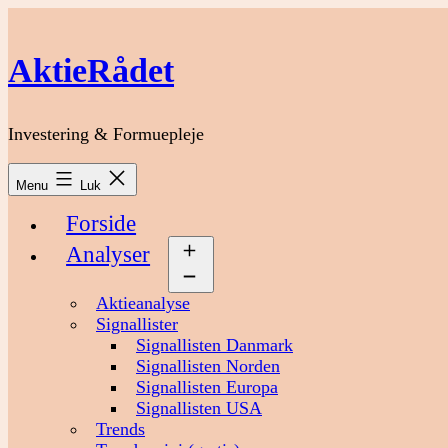
Fortsæt
til
indhold
AktieRådet
Investering & Formuepleje
Menu
Luk
Forside
Analyser
Åbn
menu
Aktieanalyse
Signallister
Signallisten Danmark
Signallisten Norden
Signallisten Europa
Signallisten USA
Trends