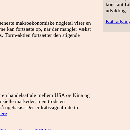
konstant fø
udvikling.
Køb adgang
 seneste makroøkonomiske nøgletal viser en
rne kan fortsætte op, når der mangler vækst
s. Torm-aktien fortsætter den stigende
r
ndet
ppen?
er en handelsaftale mellem USA og Kina og
ansielle markeder, men trods en
på ugebasis. Der er købssignal i de to
Det
ere
er
stadig