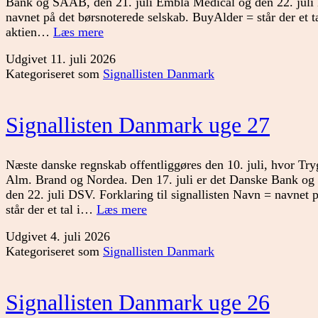
Bank og SAAB, den 21. juli Embla Medical og den 22. juli D
navnet på det børsnoterede selskab. BuyAlder = står der et tal 
Signallisten
aktien…
Læs mere
Danmark
Udgivet
11. juli 2026
uge
Kategoriseret som
Signallisten Danmark
28
Signallisten Danmark uge 27
Næste danske regnskab offentliggøres den 10. juli, hvor Try
Alm. Brand og Nordea. Den 17. juli er det Danske Bank og
den 22. juli DSV. Forklaring til signallisten Navn = navnet
Signallisten
står der et tal i…
Læs mere
Danmark
Udgivet
4. juli 2026
uge
Kategoriseret som
Signallisten Danmark
27
Signallisten Danmark uge 26