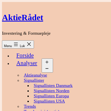
Fortsæt
til
indhold
AktieRådet
Investering & Formuepleje
Menu
Luk
Forside
Analyser
Åbn
menu
Aktieanalyse
Signallister
Signallisten Danmark
Signallisten Norden
Signallisten Europa
Signallisten USA
Trends