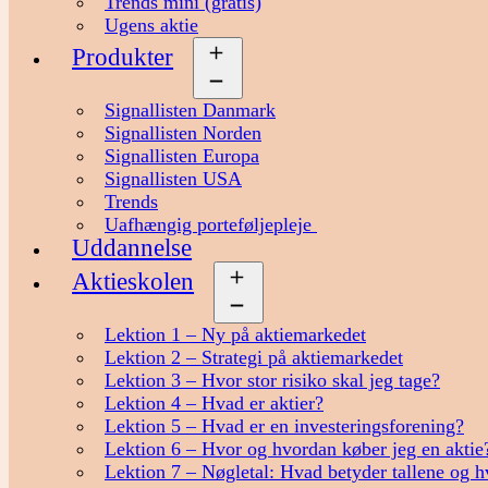
Trends mini (gratis)
Ugens aktie
Produkter
Åbn
menu
Signallisten Danmark
Signallisten Norden
Signallisten Europa
Signallisten USA
Trends
Uafhængig porteføljepleje
Uddannelse
Aktieskolen
Åbn
menu
Lektion 1 – Ny på aktiemarkedet
Lektion 2 – Strategi på aktiemarkedet
Lektion 3 – Hvor stor risiko skal jeg tage?
Lektion 4 – Hvad er aktier?
Lektion 5 – Hvad er en investeringsforening?
Lektion 6 – Hvor og hvordan køber jeg en aktie
Lektion 7 – Nøgletal: Hvad betyder tallene og h