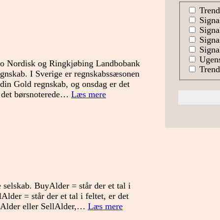
Trend
Signa
Signal
Signa
Signal
Ugens
vo Nordisk og Ringkjøbing Landbobank
Trends
gnskab. I Sverige er regnskabssæsonen
ndin Gold regnskab, og onsdag er det
Signallisten
på det børsnoterede…
Læs mere
Danmark
uge
31
 selskab. BuyAlder = står der et tal i
Alder = står der et tal i feltet, er det
Signallisten
uyAlder eller SellAlder,…
Læs mere
Danmark