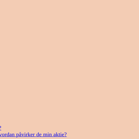
?
vordan påvirker de min aktie?