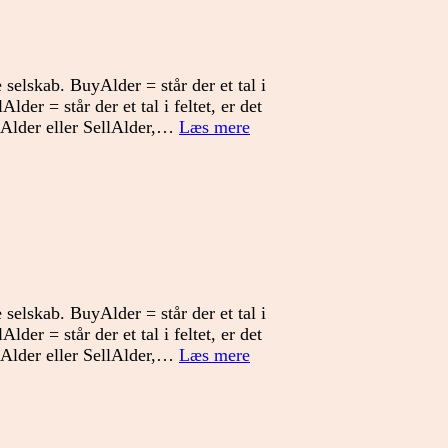
 selskab. BuyAlder = står der et tal i
Alder = står der et tal i feltet, er det
Signallisten
uyAlder eller SellAlder,…
Læs mere
Danmark
uge
24
 selskab. BuyAlder = står der et tal i
Alder = står der et tal i feltet, er det
Signallisten
uyAlder eller SellAlder,…
Læs mere
Danmark
uge
23