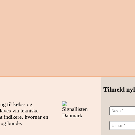
Tilmeld ny
g til købs- og
laves via tekniske
t indikere, hvornår en
e og bunde.