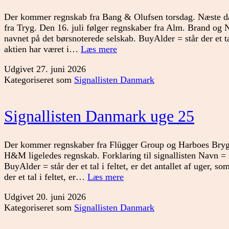
Der kommer regnskab fra Bang & Olufsen torsdag. Næste dan
fra Tryg. Den 16. juli følger regnskaber fra Alm. Brand og N
navnet på det børsnoterede selskab. BuyAlder = står der et tal 
Signallisten
aktien har været i…
Læs mere
Danmark
Udgivet
27. juni 2026
uge
Kategoriseret som
Signallisten Danmark
26
Signallisten Danmark uge 25
Der kommer regnskaber fra Flügger Group og Harboes Bryg
H&M ligeledes regnskab. Forklaring til signallisten Navn = 
BuyAlder = står der et tal i feltet, er det antallet af uger, s
Signallisten
der et tal i feltet, er…
Læs mere
Danmark
Udgivet
20. juni 2026
uge
Kategoriseret som
Signallisten Danmark
25