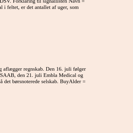
SV. Forklaring til signallisten Navn =
i feltet, er det antallet af uger, som
g aflægger regnskab. Den 16. juli følger
 SAAB, den 21. juli Embla Medical og
 på det børsnoterede selskab. BuyAlder =