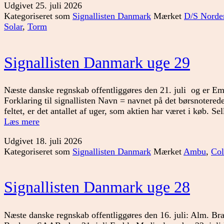
Udgivet
25. juli 2026
Kategoriseret som
Signallisten Danmark
Mærket
D/S Norde
Solar
,
Torm
Signallisten Danmark uge 29
Næste danske regnskab offentliggøres den 21. juli og er Em
Forklaring til signallisten Navn = navnet på det børsnoterede
feltet, er det antallet af uger, som aktien har været i køb. Sel
Signallisten
Læs mere
Danmark
Udgivet
18. juli 2026
uge
Kategoriseret som
Signallisten Danmark
Mærket
Ambu
,
Col
29
Signallisten Danmark uge 28
Næste danske regnskab offentliggøres den 16. juli: Alm. Br