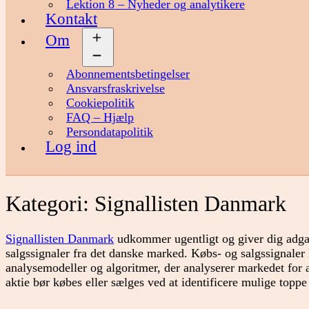
Lektion 8 – Nyheder og analytikere
Kontakt
Om
Åbn
menu
Abonnementsbetingelser
Ansvarsfraskrivelse
Cookiepolitik
FAQ – Hjælp
Persondatapolitik
Log ind
Kategori:
Signallisten Danmark
Signallisten Danmark
udkommer ugentligt og giver dig adgan
salgssignaler fra det danske marked. Købs- og salgssignaler 
analysemodeller og algoritmer, der analyserer markedet for a
aktie bør købes eller sælges ved at identificere mulige topp