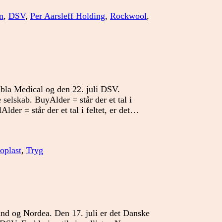
uge
n
,
DSV
,
Per Aarsleff Holding
,
Rockwool
,
30
bla Medical og den 22. juli DSV.
 selskab. BuyAlder = står der et tal i
lAlder = står der et tal i feltet, er det…
oplast
,
Tryg
and og Nordea. Den 17. juli er det Danske