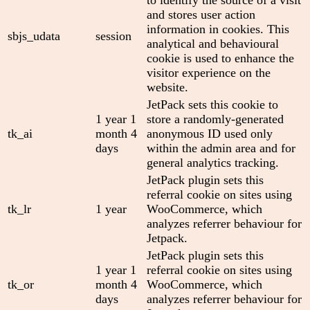
to identify the source of a visit
and stores user action
information in cookies. This
sbjs_udata
session
analytical and behavioural
cookie is used to enhance the
visitor experience on the
website.
JetPack sets this cookie to
1 year 1
store a randomly-generated
tk_ai
month 4
anonymous ID used only
days
within the admin area and for
general analytics tracking.
JetPack plugin sets this
referral cookie on sites using
tk_lr
1 year
WooCommerce, which
analyzes referrer behaviour for
Jetpack.
JetPack plugin sets this
1 year 1
referral cookie on sites using
tk_or
month 4
WooCommerce, which
days
analyzes referrer behaviour for