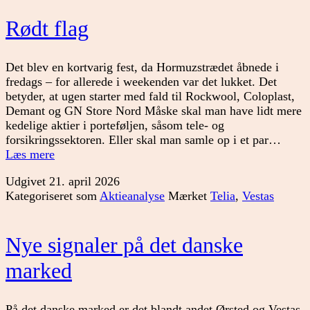
Rødt flag
Det blev en kortvarig fest, da Hormuzstrædet åbnede i
fredags – for allerede i weekenden var det lukket. Det
betyder, at ugen starter med fald til Rockwool, Coloplast,
Demant og GN Store Nord Måske skal man have lidt mere
kedelige aktier i porteføljen, såsom tele- og
forsikringssektoren. Eller skal man samle op i et par…
Rødt
Læs mere
flag
Udgivet
21. april 2026
Kategoriseret som
Aktieanalyse
Mærket
Telia
,
Vestas
Nye signaler på det danske
marked
På det danske marked er det blandt andet Ørsted og Vestas,