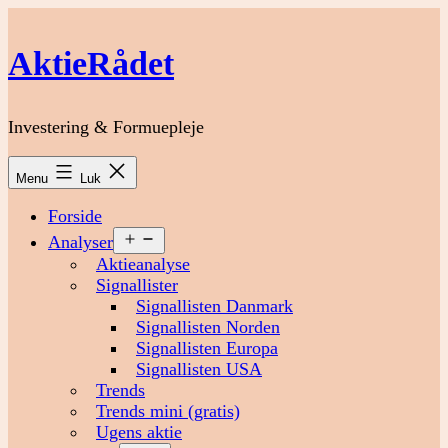
Fortsæt
til
AktieRådet
indhold
Investering & Formuepleje
Menu
Luk
Forside
Åbn
Analyser
menu
Aktieanalyse
Signallister
Signallisten Danmark
Signallisten Norden
Signallisten Europa
Signallisten USA
Trends
Trends mini (gratis)
Ugens aktie