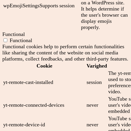
on a WordPress site.
wpEmojiSettingsSupports
session
It helps determine if
the user's browser can
display emojis
properly.
Functional
Functional
Functional cookies help to perform certain functionalities
like sharing the content of the website on social media
platforms, collect feedbacks, and other third-party features.
Cookie
Varighed
The yt-rem
used to sto
yt-remote-cast-installed
session
preferenc
video.
YouTube se
yt-remote-connected-devices
never
user's vid
embedded 
YouTube se
yt-remote-device-id
never
user's vid
embedded 