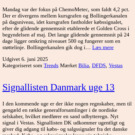
Mandag var der fokus på ChemoMetec, som faldt 4,2 pct.
Der er divergens mellem kursgrafen og Bollingerkanalen
på dagsniveau, idet kursgrafen fastholder købssignalet,
efter de glidende gennemsnit etablerede et Golden Cross i
begyndelsen af maj. Det lange glidende gennemsnit på 24
dage ligger omkring niveauet 500 og fungerer som en
Usikkert
støttelinje. Bollingerkanalen gik dog i…
Læs mere
marked
Udgivet
6. juni 2025
Kategoriseret som
Trends
Mærket
Bilia
,
DFDS
,
Vestas
Signallisten Danmark uge 13
I den kommende uge er der ikke nogen regnskaber, men til
gengæld en række generalforsamlinger i de nordiske
selskaber, hvilket medfører en sand udbytteregn. Nyt
signal i Vestas. Signallisten DK udkommer ugentligt og
giver dig adgang til købs- og salgssignaler fra det danske