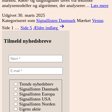
marked. Købs- og salgssignaler laves via tekniske
Si
analysemodeller og algoritmer, der analyserer…
Læs mere
D
Udgivet
30. marts 2025
u
Kategoriseret som
Signallisten Danmark
Mærket
Vestas
1
Indlægsinddeling
Side 1
…
Side 5
Ældre
indlæg
Tilmeld nyhedsbreve
Trends nyhedsbrev
Signallisten Danmark
Signallisten Europa
Signallisten USA
Signallisten Norden
Ugens aktie