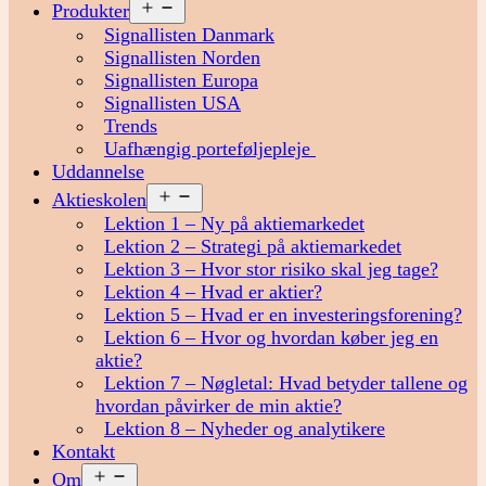
Åbn
Produkter
menu
Signallisten Danmark
Signallisten Norden
Signallisten Europa
Signallisten USA
Trends
Uafhængig porteføljepleje
Uddannelse
Åbn
Aktieskolen
menu
Lektion 1 – Ny på aktiemarkedet
Lektion 2 – Strategi på aktiemarkedet
Lektion 3 – Hvor stor risiko skal jeg tage?
Lektion 4 – Hvad er aktier?
Lektion 5 – Hvad er en investeringsforening?
Lektion 6 – Hvor og hvordan køber jeg en
aktie?
Lektion 7 – Nøgletal: Hvad betyder tallene og
hvordan påvirker de min aktie?
Lektion 8 – Nyheder og analytikere
Kontakt
Åbn
Om