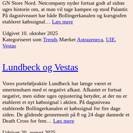
GN Store Nord. Netcompany nyder fortsat godt af sidste
uges historie om, at man vil tage kampen op mod Palantir.
På dagsniveauet har både Bollingerkanalen og kursgrafen
Regnskabssæsonen
etableret købssignal…
Læs mere
er
Udgivet
10. oktober 2025
i
Kategoriseret som
Trends
Mærket
Astrazeneca
,
UIE
,
gang
Vestas
Lundbeck og Vestas
Vores porteføljeaktie Lundbeck har længe været et
smertensbarn med et negativt afkast. Afkastet er fortsat
negativt, men sidste uges opjustering betyder, at der nu er
etableret et nyt købssignal i aktien. På dagsniveau
etablerede Bollingerkanalen et købssignal for fire dage
siden. De glidende gennemsnit på 8 og 24 dage dannede et
Lundbeck
Death Cross for fem…
Læs mere
og
Udgivet
20. august 2025