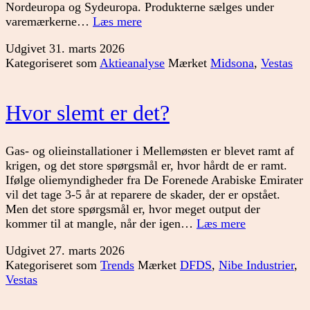
Nordeuropa og Sydeuropa. Produkterne sælges under
Analyse
varemærkerne…
Læs mere
af
Udgivet
31. marts 2026
Midsona
Kategoriseret som
Aktieanalyse
Mærket
Midsona
,
Vestas
og
Vestas
Hvor slemt er det?
Gas- og olieinstallationer i Mellemøsten er blevet ramt af
krigen, og det store spørgsmål er, hvor hårdt de er ramt.
Ifølge oliemyndigheder fra De Forenede Arabiske Emirater
vil det tage 3-5 år at reparere de skader, der er opstået.
Men det store spørgsmål er, hvor meget output der
Hvor
kommer til at mangle, når der igen…
Læs mere
slemt
Udgivet
27. marts 2026
er
Kategoriseret som
Trends
Mærket
DFDS
,
Nibe Industrier
,
det?
Vestas