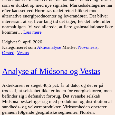
som er dukket op med nye signaler. Markedsdeltagerne har
efter kaosset ved Hormuzstrædet rettet blikket mod
alternative energiproducenter og leverandører. Det bliver
interessant at se, hvor lang tid det tager, før det hele ruller
normalt igen. Vi ved allerede, at flere gasinstallationer ikke
Nye
kommer…
Læs mere
signaler
Udgivet
9. april 2026
på
Kategoriseret som
Aktieanalyse
Mærket
Novonesis
,
det
Ørsted
,
Vestas
danske
marked
Analyse af Midsona og Vestas
Aktiekursen er steget 48,5 pct. år til dato, og det er på
trods af, at selskabet ikke er inden for energisektoren, men
befinder sig i defensivt forbrug. Det svenske selskab
Midsona beskæftiger sig med produktion og distribution af
sundheds- og velværeprodukter. Virksomheden opererer
gennem følgende geografiske segmenter: Norden,