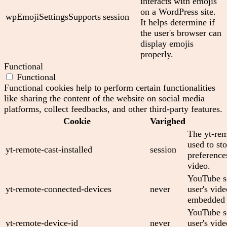
interacts with emojis
on a WordPress site.
wpEmojiSettingsSupports
session
It helps determine if
the user's browser can
display emojis
properly.
Functional
Functional
Functional cookies help to perform certain functionalities
like sharing the content of the website on social media
platforms, collect feedbacks, and other third-party features.
Cookie
Varighed
The yt-rem
used to sto
yt-remote-cast-installed
session
preferenc
video.
YouTube se
yt-remote-connected-devices
never
user's vid
embedded 
YouTube se
yt-remote-device-id
never
user's vid