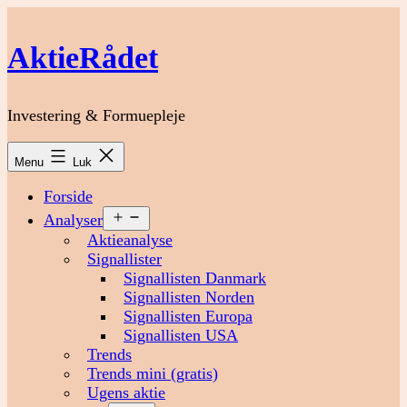
Fortsæt
til
AktieRådet
indhold
Investering & Formuepleje
Menu
Luk
Forside
Åbn
Analyser
menu
Aktieanalyse
Signallister
Signallisten Danmark
Signallisten Norden
Signallisten Europa
Signallisten USA
Trends
Trends mini (gratis)
Ugens aktie