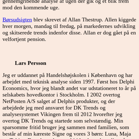
gennemgribende analyse af ugen der gik og et blik frem
mod den kommende uge.
Børsudsigten
blev skrevet af Allan Thestrup. Allen kiggede
hver morgen, mandag til fredag, på markedernes udvikling
og skitserede trends indenfor disse. Allan er dog gået på en
velfortjent pension.
Lars Persson
Jeg er uddannet på Handelshøjskolen i København og har
arbejdet med teknisk analyse siden 1997. Først hos Delphi
Economics, hvor jeg blandt andet var udstationeret to år på
selskabets hovedkontor i Stockholm. I 2002 overtog
NetPosten A/S salget af Delphis produkter, og der
arbejdede jeg med ansvaret for DK Trends og
analysesystemet Vikingen frem til 2012 hvorefter jeg
overtog DK Trends og startede som selvstændig. Min
sparsomme fritid bruger jeg sammen med familien, som
består af min kæreste Signe og vores 3 børn: Luna, Maja