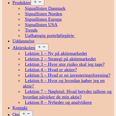
Åbn
Produkter
menu
Signallisten Danmark
Signallisten Norden
Signallisten Europa
Signallisten USA
Trends
Uafhængig porteføljepleje
Uddannelse
Åbn
Aktieskolen
menu
Lektion 1 – Ny på aktiemarkedet
Lektion 2 – Strategi på aktiemarkedet
Lektion 3 – Hvor stor risiko skal jeg tage?
Lektion 4 – Hvad er aktier?
Lektion 5 – Hvad er en investeringsforening?
Lektion 6 – Hvor og hvordan køber jeg en
aktie?
Lektion 7 – Nøgletal: Hvad betyder tallene og
hvordan påvirker de min aktie?
Lektion 8 – Nyheder og analytikere
Kontakt
Åbn
Om