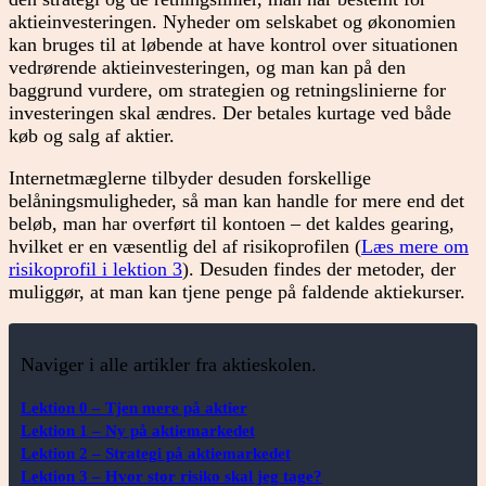
aktieinvesteringen. Nyheder om selskabet og økonomien
kan bruges til at løbende at have kontrol over situationen
vedrørende aktieinvesteringen, og man kan på den
baggrund vurdere, om strategien og retningslinierne for
investeringen skal ændres. Der betales kurtage ved både
køb og salg af aktier.
Internetmæglerne tilbyder desuden forskellige
belåningsmuligheder, så man kan handle for mere end det
beløb, man har overført til kontoen – det kaldes gearing,
hvilket er en væsentlig del af risikoprofilen (
Læs mere om
risikoprofil i lektion 3
). Desuden findes der metoder, der
muliggør, at man kan tjene penge på faldende aktiekurser.
Naviger i alle artikler fra aktieskolen.
Lektion 0 – Tjen mere på aktier
Lektion 1 – Ny på aktiemarkedet
Lektion 2 – Strategi på aktiemarkedet
Lektion 3 – Hvor stor risiko skal jeg tage?