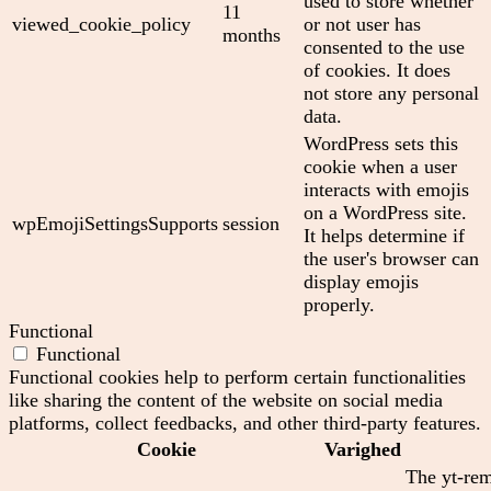
used to store whether
11
viewed_cookie_policy
or not user has
months
consented to the use
of cookies. It does
not store any personal
data.
WordPress sets this
cookie when a user
interacts with emojis
on a WordPress site.
wpEmojiSettingsSupports
session
It helps determine if
the user's browser can
display emojis
properly.
Functional
Functional
Functional cookies help to perform certain functionalities
like sharing the content of the website on social media
platforms, collect feedbacks, and other third-party features.
Cookie
Varighed
The yt-rem