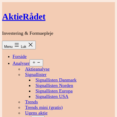
Fortsæt
til
AktieRådet
indhold
Investering & Formuepleje
Menu
Luk
Forside
Åbn
Analyser
menu
Aktieanalyse
Signallister
Signallisten Danmark
Signallisten Norden
Signallisten Europa
Signallisten USA
Trends
Trends mini (gratis)
Ugens aktie