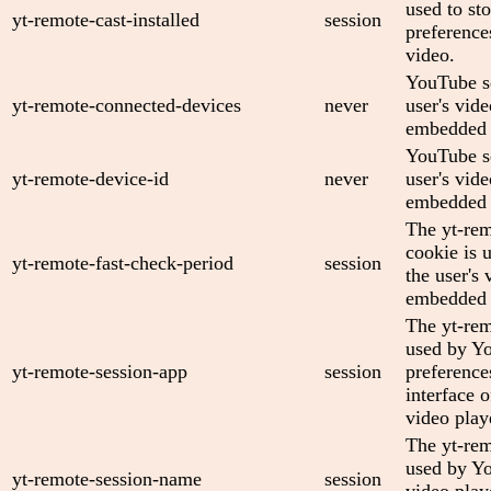
used to sto
yt-remote-cast-installed
session
preferenc
video.
YouTube se
yt-remote-connected-devices
never
user's vid
embedded 
YouTube se
yt-remote-device-id
never
user's vid
embedded 
The yt-rem
cookie is 
yt-remote-fast-check-period
session
the user's 
embedded 
The yt-rem
used by Yo
yt-remote-session-app
session
preference
interface
video play
The yt-rem
used by Yo
yt-remote-session-name
session
video play