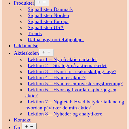
Åbn
Produkter
menu
Signallisten Danmark
Signallisten Norden
Signallisten Europa
Signallisten USA
Trends
Uafhængig porteføljepleje
Uddannelse
Åbn
Aktieskolen
menu
Lektion 1 – Ny på aktiemarkedet
Lektion 2 – Strategi på aktiemarkedet
Lektion 3 – Hvor stor risiko skal jeg tage?
Lektion 4 – Hvad er aktier?
Lektion 5 – Hvad er en investeringsforening?
Lektion 6 – Hvor og hvordan køber jeg en
aktie?
Lektion 7 – Nøgletal: Hvad betyder tallene og
hvordan påvirker de min aktie?
Lektion 8 – Nyheder og analytikere
Kontakt
Åbn
Om