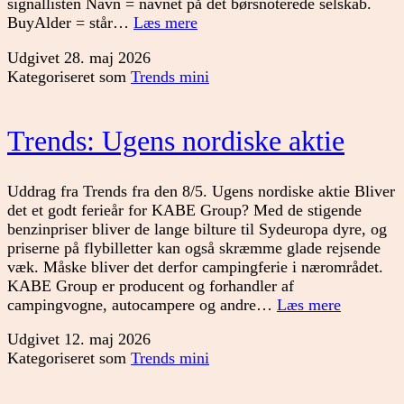
signallisten Navn = navnet på det børsnoterede selskab.
Hvad
BuyAlder = står…
Læs mere
siger
Udgivet
28. maj 2026
vores
Kategoriseret som
Trends mini
nye
nordiske
signalliste?
Trends: Ugens nordiske aktie
Uddrag fra Trends fra den 8/5. Ugens nordiske aktie Bliver
det et godt ferieår for KABE Group? Med de stigende
benzinpriser bliver de lange bilture til Sydeuropa dyre, og
priserne på flybilletter kan også skræmme glade rejsende
væk. Måske bliver det derfor campingferie i nærområdet.
KABE Group er producent og forhandler af
Trends:
campingvogne, autocampere og andre…
Læs mere
Ugens
Udgivet
12. maj 2026
nordiske
Kategoriseret som
Trends mini
aktie