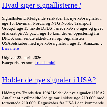
Hvad siger signallisterne?
Signallisten DKFølgende selskaber fik nye købssignaler i
uge 15: Bavarian Nordic og NTG Nordic Transport
Group.I uge 15 havde DFDS været i køb i 6 uger og givet
et afkast på 7,9 pct. I uge 16 kom der en opjustering fra
DFDS, som sendte aktiekursen op. Signallisten
USASelskaber med nye købssignaler i uge 15: Amazon,…
Hvad
Læs mere
siger
Udgivet
22. april 2026
signallisterne?
Kategoriseret som
Trends mini
Holder de nye signaler i USA?
Uddrag fra Trends den 10/4 Holder de nye signaler i USA?
Antallet af nytilmeldte ledige var i sidste uge 219.000 mod
forventede 210.000. Regnskaber fra USA i den kommende