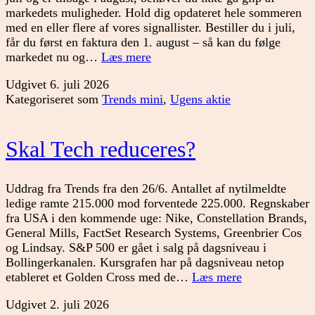
markedets muligheder. Hold dig opdateret hele sommeren
med en eller flere af vores signallister. Bestiller du i juli,
får du først en faktura den 1. august – så kan du følge
Følg
markedet nu og…
Læs mere
markedet
Udgivet
6. juli 2026
hele
Kategoriseret som
Trends mini
,
Ugens aktie
sommeren
Skal Tech reduceres?
Uddrag fra Trends fra den 26/6. Antallet af nytilmeldte
ledige ramte 215.000 mod forventede 225.000. Regnskaber
fra USA i den kommende uge: Nike, Constellation Brands,
General Mills, FactSet Research Systems, Greenbrier Cos
og Lindsay. S&P 500 er gået i salg på dagsniveau i
Bollingerkanalen. Kursgrafen har på dagsniveau netop
Skal
etableret et Golden Cross med de…
Læs mere
Tech
Udgivet
2. juli 2026
reduceres?