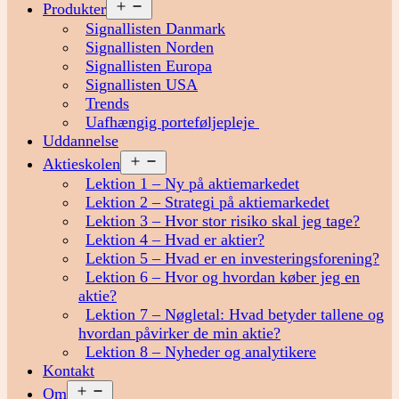
Åbn
Produkter
menu
Signallisten Danmark
Signallisten Norden
Signallisten Europa
Signallisten USA
Trends
Uafhængig porteføljepleje
Uddannelse
Åbn
Aktieskolen
menu
Lektion 1 – Ny på aktiemarkedet
Lektion 2 – Strategi på aktiemarkedet
Lektion 3 – Hvor stor risiko skal jeg tage?
Lektion 4 – Hvad er aktier?
Lektion 5 – Hvad er en investeringsforening?
Lektion 6 – Hvor og hvordan køber jeg en
aktie?
Lektion 7 – Nøgletal: Hvad betyder tallene og
hvordan påvirker de min aktie?
Lektion 8 – Nyheder og analytikere
Kontakt
Åbn
Om