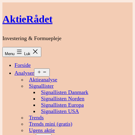
Fortsæt
til
AktieRådet
indhold
Investering & Formuepleje
Menu
Luk
Forside
Åbn
Analyser
menu
Aktieanalyse
Signallister
Signallisten Danmark
Signallisten Norden
Signallisten Europa
Signallisten USA
Trends
Trends mini (gratis)
Ugens aktie