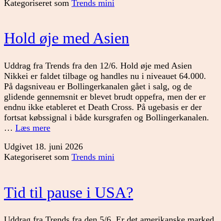
Kategoriseret som
Trends mini
Hold øje med Asien
Uddrag fra Trends fra den 12/6. Hold øje med Asien
Nikkei er faldet tilbage og handles nu i niveauet 64.000.
På dagsniveau er Bollingerkanalen gået i salg, og de
glidende gennemsnit er blevet brudt oppefra, men der er
endnu ikke etableret et Death Cross. På ugebasis er der
fortsat købssignal i både kursgrafen og Bollingerkanalen.
Hold
…
Læs mere
øje
Udgivet
18. juni 2026
med
Kategoriseret som
Trends mini
Asien
Tid til pause i USA?
Uddrag fra Trends fra den 5/6. Er det amerikanske marked