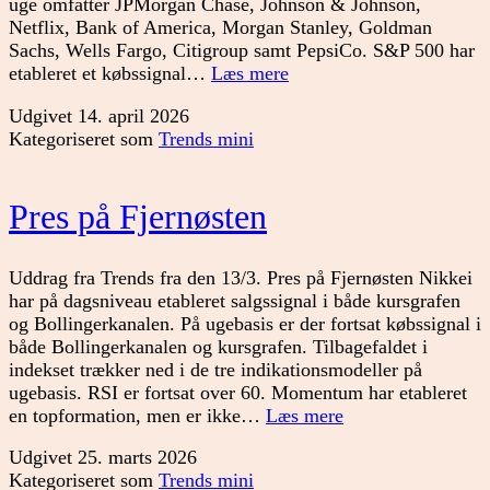
uge omfatter JPMorgan Chase, Johnson & Johnson,
Netflix, Bank of America, Morgan Stanley, Goldman
Sachs, Wells Fargo, Citigroup samt PepsiCo. S&P 500 har
Holder
etableret et købssignal…
Læs mere
de
Udgivet
14. april 2026
nye
Kategoriseret som
Trends mini
signaler
i
USA?
Pres på Fjernøsten
Uddrag fra Trends fra den 13/3. Pres på Fjernøsten Nikkei
har på dagsniveau etableret salgssignal i både kursgrafen
og Bollingerkanalen. På ugebasis er der fortsat købssignal i
både Bollingerkanalen og kursgrafen. Tilbagefaldet i
indekset trækker ned i de tre indikationsmodeller på
ugebasis. RSI er fortsat over 60. Momentum har etableret
Pres
en topformation, men er ikke…
Læs mere
på
Udgivet
25. marts 2026
Fjernøsten
Kategoriseret som
Trends mini