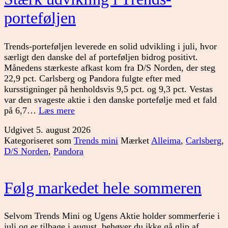
porteføljen
Trends-porteføljen leverede en solid udvikling i juli, hvor
særligt den danske del af porteføljen bidrog positivt.
Månedens stærkeste afkast kom fra D/S Norden, der steg
22,9 pct. Carlsberg og Pandora fulgte efter med
kursstigninger på henholdsvis 9,5 pct. og 9,3 pct. Vestas
var den svageste aktie i den danske portefølje med et fald
Stærk
på 6,7…
Læs mere
udvikling
Udgivet
5. august 2026
i
Kategoriseret som
Trends mini
Mærket
Alleima
,
Carlsberg
,
Trends-
D/S Norden
,
Pandora
porteføljen
Følg markedet hele sommeren
Selvom Trends Mini og Ugens Aktie holder sommerferie i
juli og er tilbage i august, behøver du ikke gå glip af