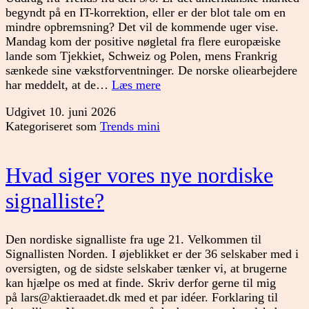
begyndt på en IT-korrektion, eller er der blot tale om en
mindre opbremsning? Det vil de kommende uger vise.
Mandag kom der positive nøgletal fra flere europæiske
lande som Tjekkiet, Schweiz og Polen, mens Frankrig
sænkede sine vækstforventninger. De norske oliearbejdere
Tid
har meddelt, at de…
Læs mere
til
Udgivet
10. juni 2026
pause
Kategoriseret som
Trends mini
i
USA?
Hvad siger vores nye nordiske
signalliste?
Den nordiske signalliste fra uge 21. Velkommen til
Signallisten Norden. I øjeblikket er der 36 selskaber med i
oversigten, og de sidste selskaber tænker vi, at brugerne
kan hjælpe os med at finde. Skriv derfor gerne til mig
på lars@aktieraadet.dk med et par idéer. Forklaring til