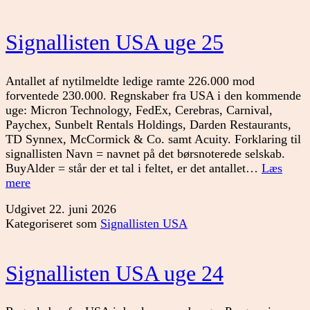
Signallisten USA uge 25
Antallet af nytilmeldte ledige ramte 226.000 mod
forventede 230.000. Regnskaber fra USA i den kommende
uge: Micron Technology, FedEx, Cerebras, Carnival,
Paychex, Sunbelt Rentals Holdings, Darden Restaurants,
TD Synnex, McCormick & Co. samt Acuity. Forklaring til
signallisten Navn = navnet på det børsnoterede selskab.
BuyAlder = står der et tal i feltet, er det antallet…
Læs
Signallisten
mere
USA
Udgivet
22. juni 2026
uge
Kategoriseret som
Signallisten USA
25
Signallisten USA uge 24