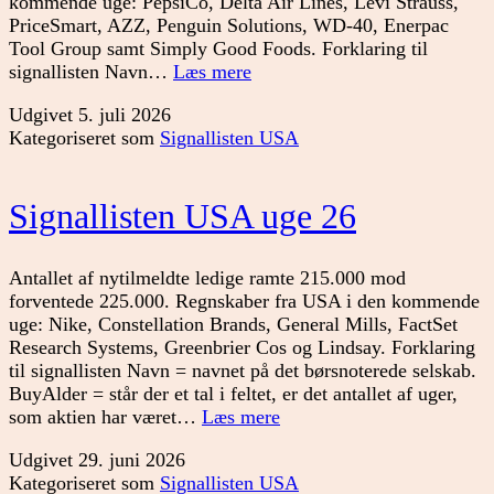
kommende uge: PepsiCo, Delta Air Lines, Levi Strauss,
PriceSmart, AZZ, Penguin Solutions, WD-40, Enerpac
Tool Group samt Simply Good Foods. Forklaring til
Signallisten
signallisten Navn…
Læs mere
USA
Udgivet
5. juli 2026
uge
Kategoriseret som
Signallisten USA
27
Signallisten USA uge 26
Antallet af nytilmeldte ledige ramte 215.000 mod
forventede 225.000. Regnskaber fra USA i den kommende
uge: Nike, Constellation Brands, General Mills, FactSet
Research Systems, Greenbrier Cos og Lindsay. Forklaring
til signallisten Navn = navnet på det børsnoterede selskab.
BuyAlder = står der et tal i feltet, er det antallet af uger,
Signallisten
som aktien har været…
Læs mere
USA
Udgivet
29. juni 2026
uge
Kategoriseret som
Signallisten USA
26