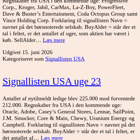
Regnskaber fra USA i den kommende uge: Progressive
Corp., Kroger, Jabil, CarMax, La-Z-Boy, PowerFleet,
Dave & Buster’s Entertainment, Coda Octopus Group samt
Vince Holding Corp. Forklaring til signallisten Navn =
navnet på det børsnoterede selskab. BuyAlder = står der et
tal i feltet, er det antallet af uger, som aktien har været i
Signallisten
køb. SellAlder…
Læs mere
USA
Udgivet
15. juni 2026
uge
Kategoriseret som
Signallisten USA
24
Signallisten USA uge 23
Antallet af nytilmeldt ledige blev 225.000 mod forventede
212.000. Regnskaber fra USA i den kommende uge:
Oracle, Adobe, Casey’s General Stores, Lennar, SailPoint,
J.M. Smucker, Core & Main, Chewy, Uranium Energy og
Campbell. Forklaring til signallisten Navn = navnet på det
børsnoterede selskab. BuyAlder = står der et tal i feltet, er
Signallisten
det antallet af…
Læs mere