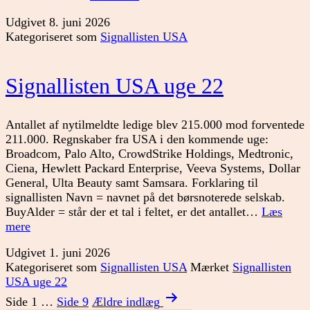
USA
Udgivet
8. juni 2026
uge
Kategoriseret som
Signallisten USA
23
Signallisten USA uge 22
Antallet af nytilmeldte ledige blev 215.000 mod forventede
211.000. Regnskaber fra USA i den kommende uge:
Broadcom, Palo Alto, CrowdStrike Holdings, Medtronic,
Ciena, Hewlett Packard Enterprise, Veeva Systems, Dollar
General, Ulta Beauty samt Samsara. Forklaring til
signallisten Navn = navnet på det børsnoterede selskab.
BuyAlder = står der et tal i feltet, er det antallet…
Læs
Signallisten
mere
USA
Udgivet
1. juni 2026
uge
Kategoriseret som
Signallisten USA
Mærket
Signallisten
22
USA uge 22
Indlægsinddeling
Side 1
…
Side 9
Ældre
indlæg