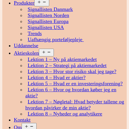
Åbn
Produkter
menu
Signallisten Danmark
Signallisten Norden
Signallisten Europa
Signallisten USA
Trends
Uafhængig porteføljepleje
Uddannelse
Åbn
Aktieskolen
menu
Lektion 1 – Ny på aktiemarkedet
Lektion 2 – Strategi på aktiemarkedet
Lektion 3 – Hvor stor risiko skal jeg tage?
Lektion 4 – Hvad er aktier?
Lektion 5 – Hvad er en investeringsforening?
Lektion 6 – Hvor og hvordan køber jeg en
aktie?
Lektion 7 – Nøgletal: Hvad betyder tallene og
hvordan påvirker de min aktie?
Lektion 8 – Nyheder og analytikere
Kontakt
Åbn
Om