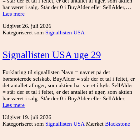
= står der et tal i feltet, er det antallet af uger, som aktien
har været i salg. Står der 0 i BuyAlder eller SellAlder,…
Signallisten
Læs mere
USA
Udgivet
26. juli 2026
uge
Kategoriseret som
Signallisten USA
30
Signallisten USA uge 29
Forklaring til signallisten Navn = navnet på det
børsnoterede selskab. BuyAlder = står der et tal i feltet, er
det antallet af uger, som aktien har været i køb. SellAlder
= står der et tal i feltet, er det antallet af uger, som aktien
har været i salg. Står der 0 i BuyAlder eller SellAlder,…
Signallisten
Læs mere
USA
Udgivet
19. juli 2026
uge
Kategoriseret som
Signallisten USA
Mærket
Blackstone
29