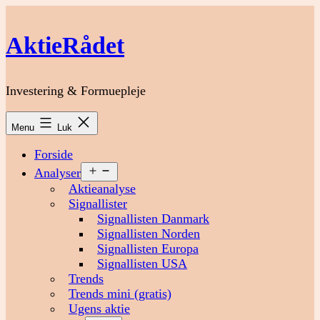
Fortsæt
til
AktieRådet
indhold
Investering & Formuepleje
Menu
Luk
Forside
Åbn
Analyser
menu
Aktieanalyse
Signallister
Signallisten Danmark
Signallisten Norden
Signallisten Europa
Signallisten USA
Trends
Trends mini (gratis)
Ugens aktie