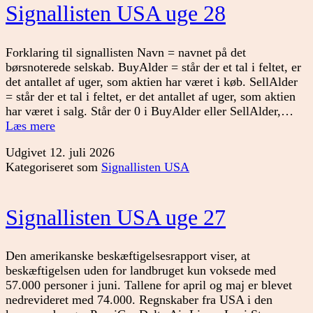
Signallisten USA uge 28
Forklaring til signallisten Navn = navnet på det
børsnoterede selskab. BuyAlder = står der et tal i feltet, er
det antallet af uger, som aktien har været i køb. SellAlder
= står der et tal i feltet, er det antallet af uger, som aktien
har været i salg. Står der 0 i BuyAlder eller SellAlder,…
Signallisten
Læs mere
USA
Udgivet
12. juli 2026
uge
Kategoriseret som
Signallisten USA
28
Signallisten USA uge 27
Den amerikanske beskæftigelsesrapport viser, at
beskæftigelsen uden for landbruget kun voksede med
57.000 personer i juni. Tallene for april og maj er blevet
nedrevideret med 74.000. Regnskaber fra USA i den