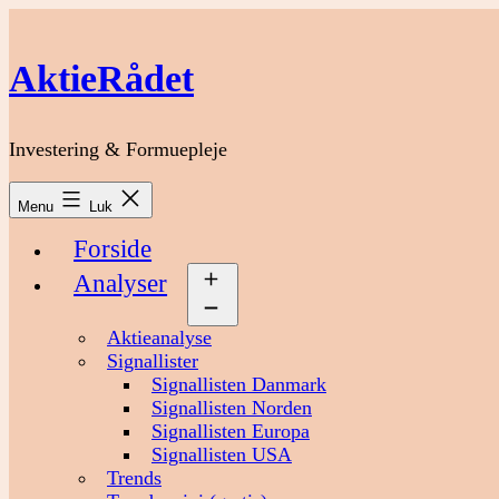
Fortsæt
til
indhold
AktieRådet
Investering & Formuepleje
Menu
Luk
Forside
Analyser
Åbn
menu
Aktieanalyse
Signallister
Signallisten Danmark
Signallisten Norden
Signallisten Europa
Signallisten USA
Trends