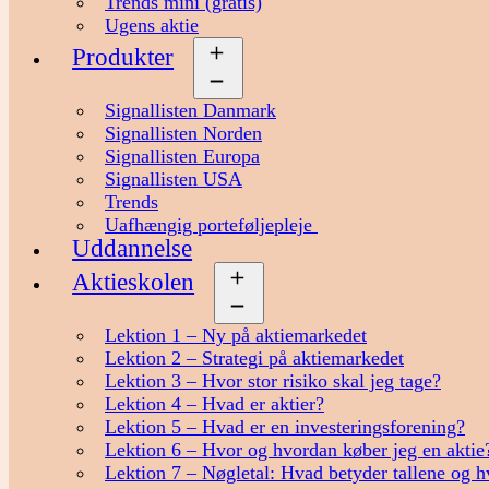
Trends mini (gratis)
Ugens aktie
Produkter
Åbn
menu
Signallisten Danmark
Signallisten Norden
Signallisten Europa
Signallisten USA
Trends
Uafhængig porteføljepleje
Uddannelse
Aktieskolen
Åbn
menu
Lektion 1 – Ny på aktiemarkedet
Lektion 2 – Strategi på aktiemarkedet
Lektion 3 – Hvor stor risiko skal jeg tage?
Lektion 4 – Hvad er aktier?
Lektion 5 – Hvad er en investeringsforening?
Lektion 6 – Hvor og hvordan køber jeg en aktie
Lektion 7 – Nøgletal: Hvad betyder tallene og h