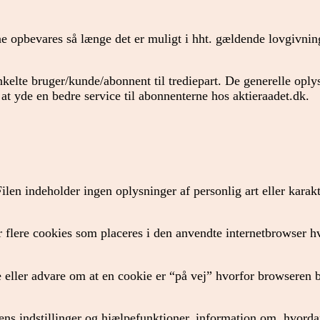
e opbevares så længe det er muligt i hht. gældende lovgivnin
elte bruger/kunde/abonnent til trediepart. De generelle oplys
 at yde en bedre service til abonnenterne hos aktieraadet.dk.
 Filen indeholder ingen oplysninger af personlig art eller ka
r flere cookies som placeres i den anvendte internetbrowser h
e eller advare om at en cookie er “på vej” hvorfor browseren 
ens indstillinger og hjælpefunktioner, information om, hvorda