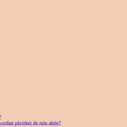
?
vordan påvirker de min aktie?