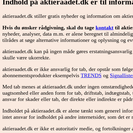
Indhold på aktieraadet.dk er til inform
aktieraadet.dk stiller gratis nyheder og information om aktie
Hvis du ønsker rådgivning, skal du tage
kontakt
til akti
nyheder, analyser, data m.m. er alene beregnet til almindelig
tilrådes at søge alternative informationer og oplysning og evt
aktieraadet.dk kan på ingen måde gøres erstatningsansvarlig
skulle være ukorrekte.
aktieraadet.dk er ikke ansvarlig for tab, der opstår som følg
abonnementsprodukter eksempelvis
TRENDS
og
Signallis
Med tab menes at aktieraadet.dk under ingen omstændigheder 
uagtsomhed eller anden form for tab, driftstab, indtægtstab,
ansvar for skader eller tab, der direkte eller indirekte er på
Indholdet på aktieraadet.dk er alene tænkt som generel info
intet ansvar for indholdet på andre internetsider, som det er m
aktieraadet.dk er ikke et autoritativ medie, og fortolkninge