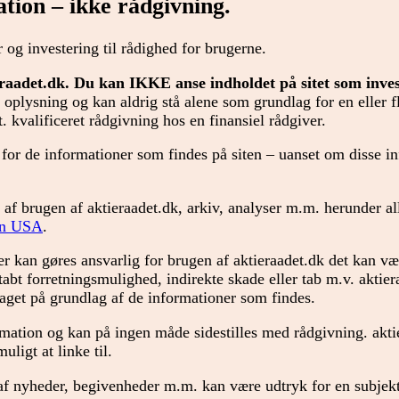
ation – ikke rådgivning.
r og investering til rådighed for brugerne.
eraadet.dk. Du kan IKKE anse indholdet på sitet som inve
 oplysning og kan aldrig stå alene som grundlag for en eller f
. kvalificeret rådgivning hos en finansiel rådgiver.
 for de informationer som findes på siten – uanset om disse 
e af brugen af aktieraadet.dk, arkiv, analyser m.m. herunder al
ten USA
.
kan gøres ansvarlig for brugen af aktieraadet.dk det kan være
 tabt forretningsmulighed, indirekte skade eller tab m.v. aktie
draget på grundlag af de informationer som findes.
rmation og kan på ingen måde sidestilles med rådgivning. akti
uligt at linke til.
r af nyheder, begivenheder m.m. kan være udtryk for en subjek