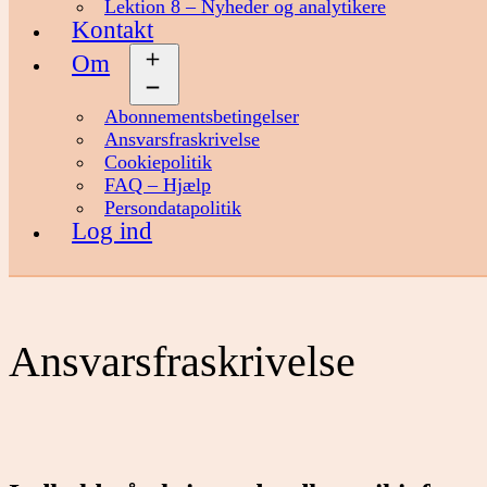
Lektion 8 – Nyheder og analytikere
Kontakt
Om
Åbn
menu
Abonnementsbetingelser
Ansvarsfraskrivelse
Cookiepolitik
FAQ – Hjælp
Persondatapolitik
Log ind
Ansvarsfraskrivelse