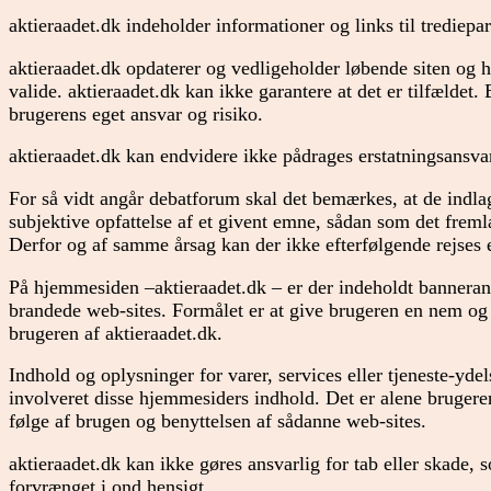
aktieraadet.dk indeholder informationer og links til trediepar
aktieraadet.dk opdaterer og vedligeholder løbende siten og h
valide. aktieraadet.dk kan ikke garantere at det er tilfældet.
brugerens eget ansvar og risiko.
aktieraadet.dk kan endvidere ikke pådrages erstatningsansvar
For så vidt angår debatforum skal det bemærkes, at de indl
subjektive opfattelse af et givent emne, sådan som det frem
Derfor og af samme årsag kan der ikke efterfølgende rejses 
På hjemmesiden –aktieraadet.dk – er der indeholdt banneran
brandede web-sites. Formålet er at give brugeren en nem og h
brugeren af aktieraadet.dk.
Indhold og oplysninger for varer, services eller tjeneste-yde
involveret disse hjemmesiders indhold. Det er alene brugeren
følge af brugen og benyttelsen af sådanne web-sites.
aktieraadet.dk kan ikke gøres ansvarlig for tab eller skade, 
forvrænget i ond hensigt.