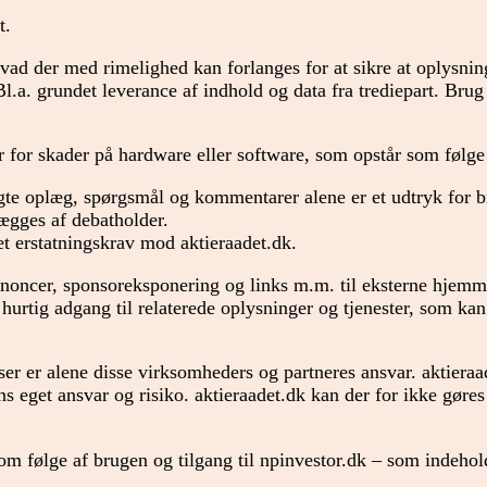
t.
vad der med rimelighed kan forlanges for at sikre at oplysnin
 Bl.a. grundet leverance af indhold og data fra trediepart. Brug
 for skader på hardware eller software, som opstår som følge 
agte oplæg, spørgsmål og kommentarer alene er et udtryk for 
lægges af debatholder.
et erstatningskrav mod aktieraadet.dk.
noncer, sponsoreksponering og links m.m. til eksterne hjemm
urtig adgang til relaterede oplysninger og tjenester, som kan 
lser er alene disse virksomheders og partneres ansvar. aktiera
s eget ansvar og risiko. aktieraadet.dk kan der for ikke gøres
som følge af brugen og tilgang til npinvestor.dk – som indehold