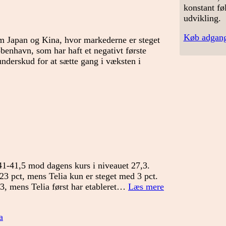
konstant fø
udvikling.
Køb adgang
m Japan og Kina, hvor markederne er steget
benhavn, som har haft et negativt første
nderskud for at sætte gang i væksten i
 41-41,5 mod dagens kurs i niveauet 27,3.
 23 pct, mens Telia kun er steget med 3 pct.
Er
23, mens Telia først har etableret…
Læs mere
det
tid
a
til