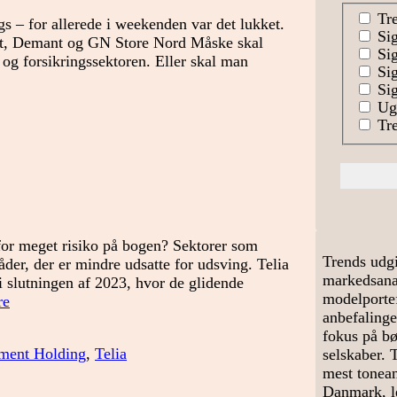
Tre
s – for allerede i weekenden var det lukket.
Sig
last, Demant og GN Store Nord Måske skal
Sig
 og forsikringssektoren. Eller skal man
Sig
Sig
Uge
Tre
for meget risiko på bogen? Sektorer som
Trends udgi
åder, der er mindre udsatte for udsving. Telia
markedsanal
 i slutningen af 2023, hvor de glidende
modelportef
Er
re
anbefalinge
risikoen
fokus på bø
for
ment Holding
,
Telia
selskaber. 
høj
mest tonean
i
Danmark, le
porteføljen?