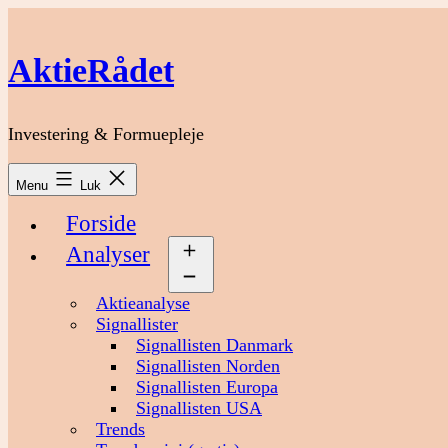
Fortsæt
til
indhold
AktieRådet
Investering & Formuepleje
Menu
Luk
Forside
Analyser
Åbn
menu
Aktieanalyse
Signallister
Signallisten Danmark
Signallisten Norden
Signallisten Europa
Signallisten USA
Trends