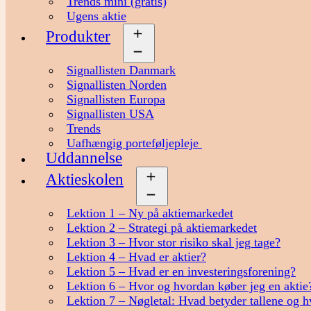
Trends mini (gratis)
Ugens aktie
Produkter
Åbn
menu
Signallisten Danmark
Signallisten Norden
Signallisten Europa
Signallisten USA
Trends
Uafhængig porteføljepleje
Uddannelse
Aktieskolen
Åbn
menu
Lektion 1 – Ny på aktiemarkedet
Lektion 2 – Strategi på aktiemarkedet
Lektion 3 – Hvor stor risiko skal jeg tage?
Lektion 4 – Hvad er aktier?
Lektion 5 – Hvad er en investeringsforening?
Lektion 6 – Hvor og hvordan køber jeg en aktie
Lektion 7 – Nøgletal: Hvad betyder tallene og h