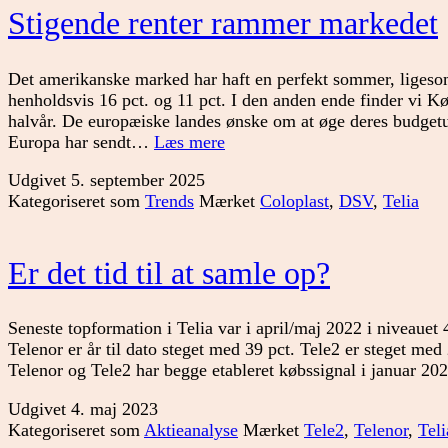
Stigende renter rammer markedet
Det amerikanske marked har haft en perfekt sommer, ligeso
henholdsvis 16 pct. og 11 pct. I den anden ende finder vi Kø
halvår. De europæiske landes ønske om at øge deres budgetu
Stigende
Europa har sendt…
Læs mere
renter
Udgivet
5. september 2025
rammer
Kategoriseret som
Trends
Mærket
Coloplast
,
DSV
,
Telia
markedet
Er det tid til at samle op?
Seneste topformation i Telia var i april/maj 2022 i niveauet
Telenor er år til dato steget med 39 pct. Tele2 er steget med
Telenor og Tele2 har begge etableret købssignal i januar 20
Udgivet
4. maj 2023
Kategoriseret som
Aktieanalyse
Mærket
Tele2
,
Telenor
,
Teli