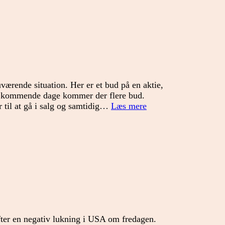
at
samle
op?
uværende situation. Her er et bud på en aktie,
de kommende dage kommer der flere bud.
Sektorer
er til at gå i salg og samtidig…
Læs mere
der
er
mindre
udsat
ter en negativ lukning i USA om fredagen.