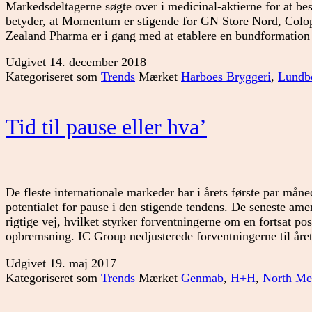
Markedsdeltagerne søgte over i medicinal-aktierne for at be
betyder, at Momentum er stigende for GN Store Nord, Colo
Zealand Pharma er i gang med at etablere en bundformatio
Udgivet
14. december 2018
Kategoriseret som
Trends
Mærket
Harboes Bryggeri
,
Lundb
Tid til pause eller hva’
De fleste internationale markeder har i årets første par måned
potentialet for pause i den stigende tendens. De seneste amer
rigtige vej, hvilket styrker forventningerne om en fortsat po
opbremsning. IC Group nedjusterede forventningerne til åre
Udgivet
19. maj 2017
Kategoriseret som
Trends
Mærket
Genmab
,
H+H
,
North Me