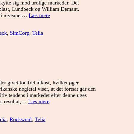
skytte sig mod urolige markeder. Det
plast, Lundbeck og William Demant.
Fokus
n i niveauet…
Læs mere
på
Pharma
eck
,
SimCorp
,
Telia
er givet tocifret afkast, hvilket øger
ikanske nøgletal viser, at det fortsat går den
sitiv tendens i markedet efter denne uges
Tid
ts resultat,…
Læs mere
til
pause
dia
,
Rockwool
,
Telia
eller
hva’