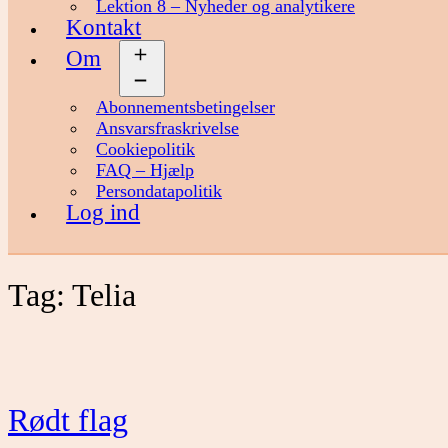
Lektion 8 – Nyheder og analytikere
Kontakt
Om
Åbn
menu
Abonnementsbetingelser
Ansvarsfraskrivelse
Cookiepolitik
FAQ – Hjælp
Persondatapolitik
Log ind
Tag:
Telia
Rødt flag