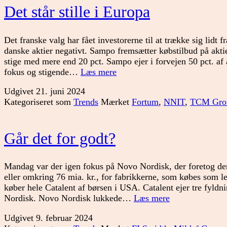
Det står stille i Europa
Det franske valg har fået investorerne til at trække sig lidt f
danske aktier negativt. Sampo fremsætter købstilbud på aktie
stige med mere end 20 pct. Sampo ejer i forvejen 50 pct. af
Det
fokus og stigende…
Læs mere
står
Udgivet
21. juni 2024
stille
Kategoriseret som
Trends
Mærket
Fortum
,
NNIT
,
TCM Gro
i
Europa
Går det for godt?
Mandag var der igen fokus på Novo Nordisk, der foretog dere
eller omkring 76 mia. kr., for fabrikkerne, som købes som
køber hele Catalent af børsen i USA. Catalent ejer tre fyldn
Går
Nordisk. Novo Nordisk lukkede…
Læs mere
det
Udgivet
9. februar 2024
for