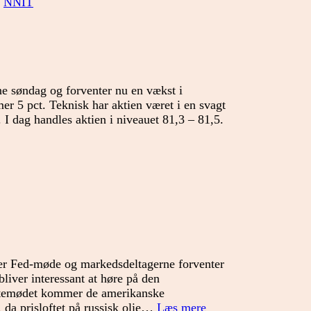
,
NNIT
e søndag og forventer nu en vækst i
r 5 pct. Teknisk har aktien været i en svagt
 I dag handles aktien i niveauet 81,3 – 81,5.
er Fed-møde og markedsdeltagerne forventer
liver interessant at høre på den
entemødet kommer de amerikanske
Vigtig
 da prisloftet på russisk olie…
Læs mere