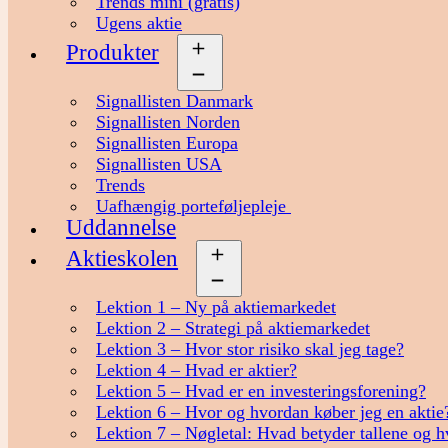
Trends mini (gratis)
Ugens aktie
Produkter
Åbn
menu
Signallisten Danmark
Signallisten Norden
Signallisten Europa
Signallisten USA
Trends
Uafhængig porteføljepleje
Uddannelse
Aktieskolen
Åbn
menu
Lektion 1 – Ny på aktiemarkedet
Lektion 2 – Strategi på aktiemarkedet
Lektion 3 – Hvor stor risiko skal jeg tage?
Lektion 4 – Hvad er aktier?
Lektion 5 – Hvad er en investeringsforening?
Lektion 6 – Hvor og hvordan køber jeg en aktie
Lektion 7 – Nøgletal: Hvad betyder tallene og h