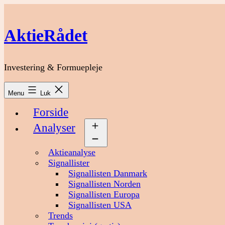
Fortsæt
til
indhold
AktieRådet
Investering & Formuepleje
Menu
Luk
Forside
Analyser
Åbn
menu
Aktieanalyse
Signallister
Signallisten Danmark
Signallisten Norden
Signallisten Europa
Signallisten USA
Trends