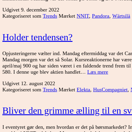
Udgivet
9. december 2022
Kategoriseret som
Trends
Mærket
NNIT
,
Pandora
,
Wärtsilä
Holder tendensen?
Opjusteringerne vælter ind. Mandag eftermiddag var det Car
Mandag morgen var det så Solar. Kursreaktionerne har været
april/maj 900 og har siden været i en faldende trend frem til 
Holder
580. I denne uge blev aktien handlet…
Læs mere
tendensen?
Udgivet
12. august 2022
Kategoriseret som
Trends
Mærket
Elekta
,
HusCompagniet
,
Bliver den grimme ælling til en s
I eventyret gør den, men hvordan er det på børsmarkedet? Ind