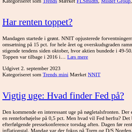
Kategoriseret som
Trends
Mærket
FLSmidth
,
Mildef Group
godt?
Har renten toppet?
Mandagen startede i grønt. NNIT opjusterede forventningern
omsætning på 15 pct. for hele året og overskudsgraden ramme
stigende tendens siden oktober, hvor aktien bundede i 49-50.
Har
Toppen var tilbage i 2016 i…
Læs mere
renten
Udgivet
2. september 2023
toppet?
Kategoriseret som
Trends mini
Mærket
NNIT
Vigtig uge: Hvad finder Fed på?
Den kommende en interessant uge på nøgletalsfronten. Der 
en renteforhøjelse på 0,5 pct. Men hvad vil Fed herfra? Det b
efterfølgende pressekonference torsdag aften. Dagen før r
inflationstal. Mandag var der fokus på Torm og D/S Norden,