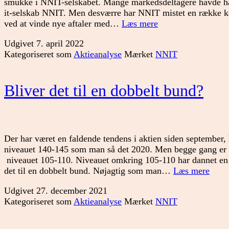
smukke i NNIT-selskabet. Mange markedsdeltagere havde hå
it-selskab NNIT. Men desværre har NNIT mistet en række k
Bliver
ved at vinde nye aftaler med…
Læs mere
den
Udgivet
7. april 2022
grimme
Kategoriseret som
Aktieanalyse
Mærket
NNIT
ælling
til
en
Bliver det til en dobbelt bund?
svane?
Der har været en faldende tendens i aktien siden september, 
niveauet 140-145 som man så det 2020. Men begge gang er ak
niveauet 105-110. Niveauet omkring 105-110 har dannet en 
Blive
det til en dobbelt bund. Nøjagtig som man…
Læs mere
det
Udgivet
27. december 2021
til
Kategoriseret som
Aktieanalyse
Mærket
NNIT
en
dobbe
bund