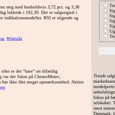
Tre
om steg med henholdsvis 3,72 pct. og 3,38
Sig
ag lukkede i 192,30. Der er salgssignal i
Sig
re indikationsmodeller. RSI er stigende og
Sig
Sig
Uge
Tre
ng
,
Wärtsilä
ller er det “bare” en tilfældig
Trends udgi
dag var der fokus på ChemoMetec,
markedsanal
 har ikke fået meget opmærksomhed. Aktien
modelportef
Er
ere
anbefalinge
der
fokus på bø
en
selskaber. 
dobbelt
mest tonean
top?
Danmark, le