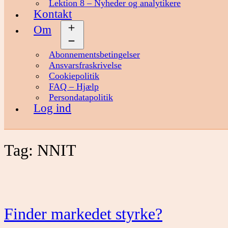
Lektion 8 – Nyheder og analytikere
Kontakt
Om
Åbn
menu
Abonnementsbetingelser
Ansvarsfraskrivelse
Cookiepolitik
FAQ – Hjælp
Persondatapolitik
Log ind
Tag:
NNIT
Finder markedet styrke?