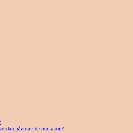
?
vordan påvirker de min aktie?