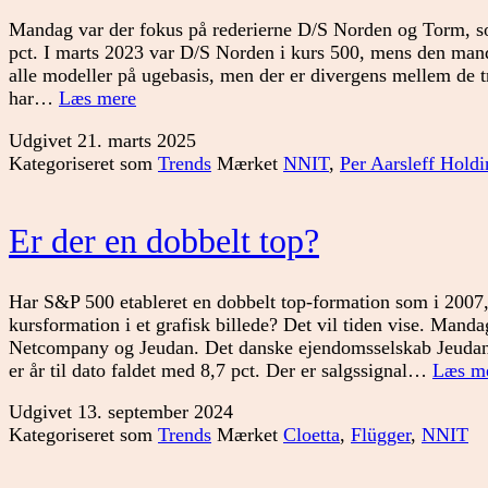
Mandag var der fokus på rederierne D/S Norden og Torm, s
pct. I marts 2023 var D/S Norden i kurs 500, mens den mand
alle modeller på ugebasis, men der er divergens mellem de t
Finder
har…
Læs mere
markedet
Udgivet
21. marts 2025
styrke?
Kategoriseret som
Trends
Mærket
NNIT
,
Per Aarsleff Holdi
Er der en dobbelt top?
Har S&P 500 etableret en dobbelt top-formation som i 2007, e
kursformation i et grafisk billede? Det vil tiden vise. Man
Netcompany og Jeudan. Det danske ejendomsselskab Jeudan
er år til dato faldet med 8,7 pct. Der er salgssignal…
Læs m
Udgivet
13. september 2024
Kategoriseret som
Trends
Mærket
Cloetta
,
Flügger
,
NNIT