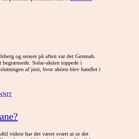
uge:
Hvad
finder
Fed
på?
lsberg og senere på aften var det Genmab.
 begrænsede. Solar-aktien toppede i
slutningen af juni, hvor aktien blev handlet i
NNIT
vane?
til videre har det været svært at se det