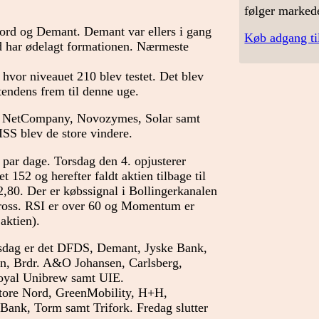
følger marked
Nord og Demant. Demant var ellers i gang
Køb adgang ti
ld har ødelagt formationen. Nærmeste
hvor niveauet 210 blev testet. Det blev
 tendens frem til denne uge.
S, NetCompany, Novozymes, Solar samt
S blev de store vindere.
 par dage. Torsdag den 4. opjusterer
t 152 og herefter faldt aktien tilbage til
52,80. Der er købssignal i Bollingerkanalen
Cross. RSI er over 60 og Momentum er
 aktien).
rsdag er det DFDS, Demant, Jyske Bank,
n, Brdr. A&O Johansen, Carlsberg,
oyal Unibrew samt UIE.
tore Nord, GreenMobility, H+H,
ank, Torm samt Trifork. Fredag slutter