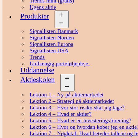
Trends mini (gratis)
Ugens aktie
Produkter
Åbn
menu
Signallisten Danmark
Signallisten Norden
Signallisten Europa
Signallisten USA
Trends
Uafhængig porteføljepleje
Uddannelse
Aktieskolen
Åbn
menu
Lektion 1 – Ny på aktiemarkedet
Lektion 2 – Strategi på aktiemarkedet
Lektion 3 – Hvor stor risiko skal jeg tage?
Lektion 4 – Hvad er aktier?
Lektion 5 – Hvad er en investeringsforening?
Lektion 6 – Hvor og hvordan køber jeg en aktie
Lektion 7 – Nøgletal: Hvad betyder tallene og h