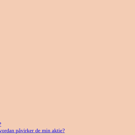
?
vordan påvirker de min aktie?