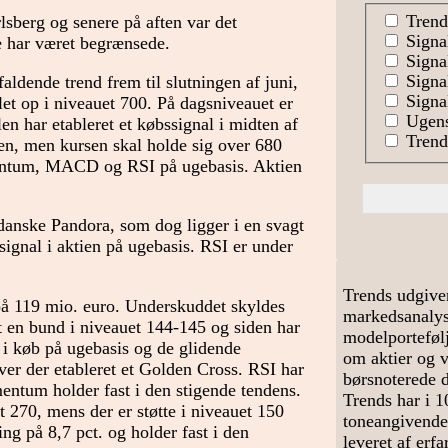
Trend
sberg og senere på aften var det
Signa
 har været begrænsede.
Signal
Signa
aldende trend frem til slutningen af juni,
Signal
let op i niveauet 700. På dagsniveauet er
Ugens
en har etableret et købssignal i midten af
Trends
alen, men kursen skal holde sig over 680
omentum, MACD og RSI på ugebasis. Aktien
 danske Pandora, som dog ligger i en svagt
ignal i aktien på ugebasis. RSI er under
Trends udgive
 på 119 mio. euro. Underskuddet skyldes
markedsanalyse
t en bund i niveauet 144-145 og siden har
modelportefølj
 i køb på ugebasis og de glidende
om aktier og 
ver der etableret et Golden Cross. RSI har
børsnoterede 
mentum holder fast i den stigende tendens.
Trends har i 1
 270, mens der er støtte i niveauet 150
toneangivende
ng på 8,7 pct. og holder fast i den
leveret af erf