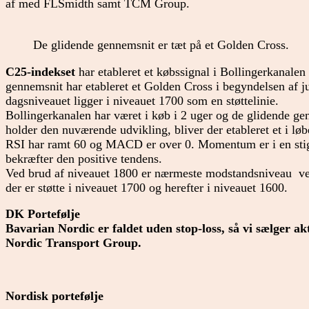
af med FLSmidth samt TCM Group.
De glidende gennemsnit er tæt på et Golden Cross.
C25-indekset
har etableret et købssignal i Bollingerkanalen 
gennemsnit har etableret et Golden Cross i begyndelsen af j
dagsniveauet ligger i niveauet 1700 som en støttelinie.
Bollingerkanalen har været i køb i 2 uger og de glidende ge
holder den nuværende udvikling, bliver der etableret et i løb
RSI har ramt 60 og MACD er over 0. Momentum er i en stig
bekræfter den positive tendens.
Ved brud af niveauet 1800 er nærmeste modstandsniveau ved
der er støtte i niveauet 1700 og herefter i niveauet 1600.
DK Portefølje
Bavarian Nordic er faldet uden stop-loss, så vi sælger ak
Nordic Transport Group.
Nordisk portefølje