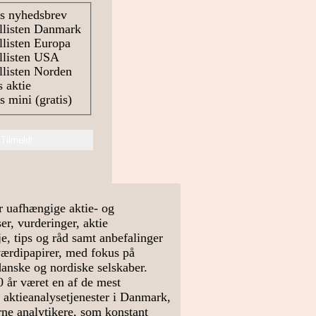
s nyhedsbrev
llisten Danmark
listen Europa
llisten USA
listen Norden
 aktie
 mini (gratis)
r uafhængige aktie- og
r, vurderinger, aktie
e, tips og råd samt anbefalinger
værdipapirer, med fokus på
danske og nordiske selskaber.
0 år været en af de mest
 aktieanalysetjenester i Danmark,
arne analytikere, som konstant