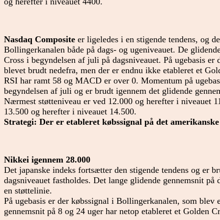
og herefter i niveauet 4400.
Nasdaq Composite
er ligeledes i en stigende tendens, og de
Bollingerkanalen både på dags- og ugeniveauet. De glidende
Cross i begyndelsen af juli på dagsniveauet. På ugebasis er
blevet brudt nedefra, men der er endnu ikke etableret et Gol
RSI har ramt 58 og MACD er over 0. Momentum på ugebasis 
begyndelsen af juli og er brudt igennem det glidende gennems
Nærmest støtteniveau er ved 12.000 og herefter i niveauet 
13.500 og herefter i niveauet 14.500.
Strategi: Der er etableret købssignal på det amerikansk
Nikkei igennem 28.000
Det japanske indeks fortsætter den stigende tendens og er b
dagsniveauet fastholdes. Det lange glidende gennemsnit på 
en støttelinie.
På ugebasis er der købssignal i Bollingerkanalen, som blev e
gennemsnit på 8 og 24 uger har netop etableret et Golden Cr