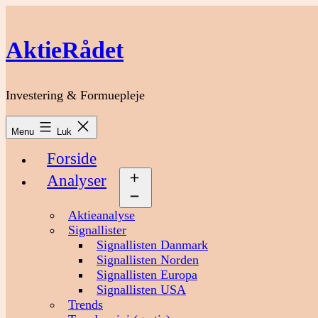
Fortsæt
til
indhold
AktieRådet
Investering & Formuepleje
Menu
Luk
Forside
Analyser
Åbn
menu
Aktieanalyse
Signallister
Signallisten Danmark
Signallisten Norden
Signallisten Europa
Signallisten USA
Trends