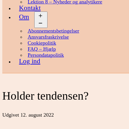
Lektion 8 – Nyheder og analytikere
Kontakt
Om
Åbn
menu
Abonnementsbetingelser
Ansvarsfraskrivelse
Cookiepolitik
FAQ – Hjælp
Persondatapolitik
Log ind
Holder tendensen?
Udgivet
12. august 2022