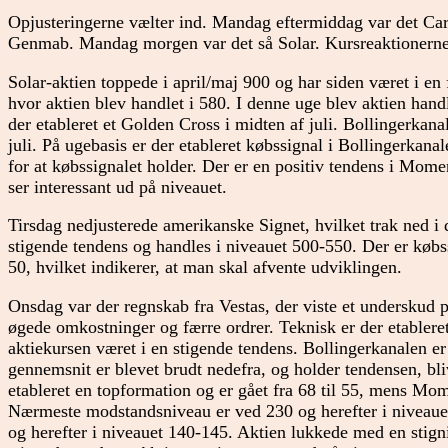
Opjusteringerne vælter ind. Mandag eftermiddag var det Carl
Genmab. Mandag morgen var det så Solar. Kursreaktionerne
Solar-aktien toppede i april/maj 900 og har siden været i en f
hvor aktien blev handlet i 580. I denne uge blev aktien hand
der etableret et Golden Cross i midten af juli. Bollingerkanal
juli. På ugebasis er der etableret købssignal i Bollingerkan
for at købssignalet holder. Der er en positiv tendens i M
ser interessant ud på niveauet.
Tirsdag nedjusterede amerikanske Signet, hvilket trak ned i
stigende tendens og handles i niveauet 500-550. Der er købss
50, hvilket indikerer, at man skal afvente udviklingen.
Onsdag var der regnskab fra Vestas, der viste et underskud
øgede omkostninger og færre ordrer. Teknisk er der etablere
aktiekursen været i en stigende tendens. Bollingerkanalen er
gennemsnit er blevet brudt nedefra, og holder tendensen, bli
etableret en topformation og er gået fra 68 til 55, mens Mo
Nærmeste modstandsniveau er ved 230 og herefter i niveauet
og herefter i niveauet 140-145. Aktien lukkede med en stigni