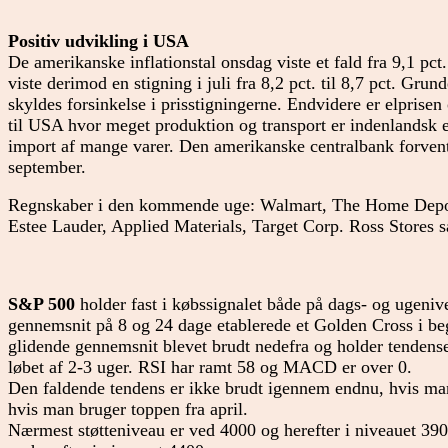
Positiv udvikling i USA
De amerikanske inflationstal onsdag viste et fald fra 9,1 pct. 
viste derimod en stigning i juli fra 8,2 pct. til 8,7 pct. Grun
skyldes forsinkelse i prisstigningerne. Endvidere er elprisen 
til USA hvor meget produktion og transport er indenlandsk 
import af mange varer. Den amerikanske centralbank forvente
september.
Regnskaber i den kommende uge: Walmart, The Home Depo
Estee Lauder, Applied Materials, Target Corp. Ross Stores 
S&P 500
holder fast i købssignalet både på dags- og ugeniv
gennemsnit på 8 og 24 dage etablerede et Golden Cross i beg
glidende gennemsnit blevet brudt nedefra og holder tendensen
løbet af 2-3 uger. RSI har ramt 58 og MACD er over 0.
Den faldende tendens er ikke brudt igennem endnu, hvis man
hvis man bruger toppen fra april.
Nærmest støtteniveau er ved 4000 og herefter i niveauet 39