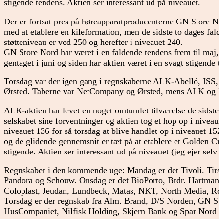
stigende tendens. Aktien ser interessant ud på niveauet.
Der er fortsat pres på høreapparatproducenterne GN Store 
med at etablere en kileformation, men de sidste to dages fa
støtteniveau er ved 250 og herefter i niveauet 240.
GN Store Nord har været i en faldende tendens frem til maj, 
gentaget i juni og siden har aktien været i en svagt stigende
Torsdag var der igen gang i regnskaberne ALK-Abelló, IS
Ørsted. Taberne var NetCompany og Ørsted, mens ALK og IS
ALK-aktien har levet en noget omtumlet tilværelse de sidste
selskabet sine forventninger og aktien tog et hop op i niveaue
niveauet 136 for så torsdag at blive handlet op i niveauet 1
og de glidende gennemsnit er tæt på at etablere et Golden 
stigende. Aktien ser interessant ud på niveauet (jeg ejer selv
Regnskaber i den kommende uge: Mandag er det Tivoli. Ti
Pandora og Schouw. Onsdag er det BioPorto, Brdr. Hartman
Coloplast, Jeudan, Lundbeck, Matas, NKT, North Media, R
Torsdag er der regnskab fra Alm. Brand, D/S Norden, GN S
HusCompaniet, Nilfisk Holding, Skjern Bank og Spar Nord B