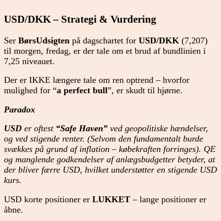
USD/DKK – Strategi & Vurdering
Ser
BørsUdsigten
på dagschartet for
USD/DKK
(7,207)
til morgen, fredag, er der tale om et brud af bundlinien i
7,25 niveauet.
Der er IKKE længere tale om ren optrend – hvorfor
mulighed for “
a perfect bull
”, er skudt til hjørne.
Paradox
USD
er oftest
“Safe Haven”
ved geopolitiske hændelser,
og ved stigende renter. (Selvom den fundamentalt burde
svækkes på grund af inflation – købekraften forringes). QE
og manglende godkendelser af anlægsbudgetter betyder, at
der bliver færre USD, hvilket understøtter en stigende USD
kurs.
USD korte positioner er
LUKKET
– lange positioner er
åbne.