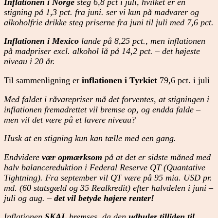
Inflationen i Norge
steg 6,8 pct i juli, hvilket er en
stigning på 1,3 pct. fra juni. ser vi kun på madvarer og
alkoholfrie drikke steg priserne fra juni til juli med 7,6 pct.
Inflationen i Mexico
lande på 8,25 pct., men inflationen
på madpriser excl. alkohol lå på 14,2 pct. – det højeste
niveau i 20 år.
Til sammenligning er
inflationen i Tyrkiet
79,6 pct. i juli
Med faldet i råvarepriser må det forventes, at stigningen i
inflationen fremadrettet vil bremse op, og endda falde –
men vil det være på et lavere niveau?
Husk at en stigning kun kan tælle med een gang.
Endvidere
vær opmærksom
på at det er sidste måned med
halv balancereduktion i Federal Reserve QT (Quantative
Tightning). Fra september vil QT være på 95 mia. USD pr.
md. (60 statsgæld og 35 Realkredit) efter halvdelen i juni –
juli og aug. –
det vil betyde højere renter!
Inflationen
SKAL
bremses, da den
udhuler tilliden til