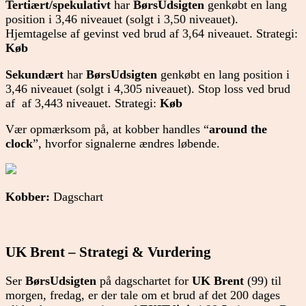
Tertiært/spekulativt
har
BørsUdsigten
genkøbt en lang
position i 3,46 niveauet (solgt i 3,50 niveauet).
Hjemtagelse af gevinst ved brud af 3,64 niveauet. Strategi:
Køb
Sekundært
har
BørsUdsigten
genkøbt en lang position i
3,46 niveauet (solgt i 4,305 niveauet). Stop loss ved brud
af af 3,443 niveauet. Strategi:
Køb
Vær opmærksom på, at kobber handles “
around the
clock
”, hvorfor signalerne ændres løbende.
Kobber:
Dagschart
UK Brent – Strategi & Vurdering
Ser
BørsUdsigten
på dagschartet for
UK Brent
(99) til
morgen, fredag, er der tale om et brud af det 200 dages