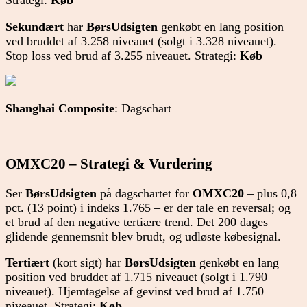
Strategi:
Køb
Sekundært
har
BørsUdsigten
genkøbt en lang position
ved bruddet af 3.258 niveauet (solgt i 3.328 niveauet).
Stop loss ved brud af 3.255 niveauet. Strategi:
Køb
Shanghai Composite
: Dagschart
OMXC20 – Strategi & Vurdering
Ser
BørsUdsigten
på dagschartet for
OMXC20
– plus 0,8
pct. (13 point) i indeks 1.765 – er der tale en reversal; og
et brud af den negative tertiære trend. Det 200 dages
glidende gennemsnit blev brudt, og udløste købesignal.
Tertiært
(kort sigt) har
BørsUdsigten
genkøbt en lang
position ved bruddet af 1.715 niveauet (solgt i 1.790
niveauet). Hjemtagelse af gevinst ved brud af 1.750
niveauet. Strategi:
Køb