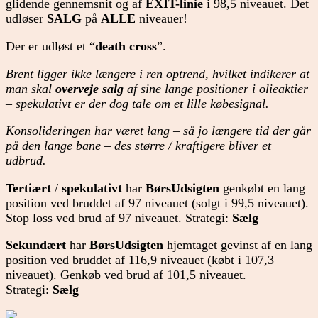
glidende gennemsnit og af
EXIT-linie
i 98,5 niveauet. Det
udløser
SALG
på
ALLE
niveauer!
Der er udløst et “
death cross
”.
Brent ligger ikke længere i ren optrend, hvilket indikerer at
man skal
overveje salg
af sine lange positioner i olieaktier
– spekulativt er der dog tale om et lille købesignal.
Konsolideringen har været lang – så jo længere tid der går
på den lange bane – des større / kraftigere bliver et
udbrud.
Tertiært
/
spekulativt
har
BørsUdsigten
genkøbt en lang
position ved bruddet af 97 niveauet (solgt i 99,5 niveauet).
Stop loss ved brud af 97 niveauet. Strategi:
Sælg
Sekundært
har
BørsUdsigten
hjemtaget gevinst af en lang
position ved bruddet af 116,9 niveauet (købt i 107,3
niveauet). Genkøb ved brud af 101,5 niveauet.
Strategi:
Sælg