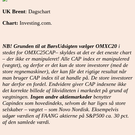
UK Brent
: Dagschart
Chart:
Investing.com.
NB! Grunden til at BørsUdsigten vælger OMXC20
i
stedet for OMXC25CAP– skyldes at det er det eneste chart
– der ikke er manipuleret! Alle CAP index er manipulered
(vægtet), og derfor er det kun de store investorer (med de
store regnemaskiner), der kan får det rigtige resultat når
man bruger CAP index til at handle på. De store investorer
har derfor en fordel. Endvidere giver CAP indexene ikke
det korrekte billede af likviditeten i markedet på grund af
vægtningen.
Ingen andre aktiemarkeder
benytter
Capindex som hovedindeks, selvom de har liges så store
selskaber – vægtet – som Novo Nordisk. Eksempelvis
udgør værdien af FAANG aktierne på S&P500 ca. 30 pct.
af den samlede værdi.