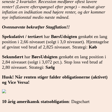
seneste 2 kvartaler. Recession medfører oftest lavere
renter! (Lavere efterspørgsel efter penge) – modsat giver
inflation en indikation mod højere renter, og der kommer
nye inflationstal medio næste måned.
Ovennævnte bekræfter Stagflation!!
Spekulativt / tertiært
har
BørsUdsigten
genkøbt en lang
position i 2,66 niveauet (solgt i 3,0 niveauet). Hjemtagelse
af gevinst ved brud af 2,825 niveauet. Strategi:
Køb
Sekundært
har
BørsUdsigten
genkøbt en lang position i
2,84 niveauet (solgt i 3,072 pct.). Stop loss ved brud af
2,80 niveauet. Strategi:
Sælg
Husk! Når renten stiger falder obligationerne (aktivet)
og Vice Versa!
10 årig amerikansk statsobligation
: Dagschart