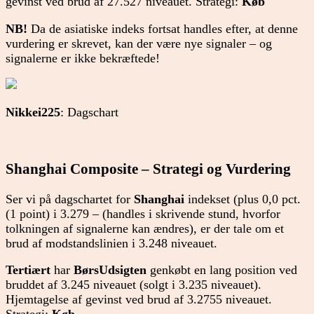
gevinst ved brud af 27.527 niveauet. Strategi:
Køb
NB!
Da de asiatiske indeks fortsat handles efter, at denne
vurdering er skrevet, kan der være nye signaler – og
signalerne er ikke bekræftede!
Nikkei225
: Dagschart
Shanghai Composite – Strategi og Vurdering
Ser vi på dagschartet for
Shanghai
indekset (plus 0,0 pct.
(1 point) i 3.279 – (handles i skrivende stund, hvorfor
tolkningen af signalerne kan ændres), er der tale om et
brud af modstandslinien i 3.248 niveauet.
Tertiært
har
BørsUdsigten
genkøbt en lang position ved
bruddet af 3.245 niveauet (solgt i 3.235 niveauet).
Hjemtagelse af gevinst ved brud af 3.2755 niveauet.