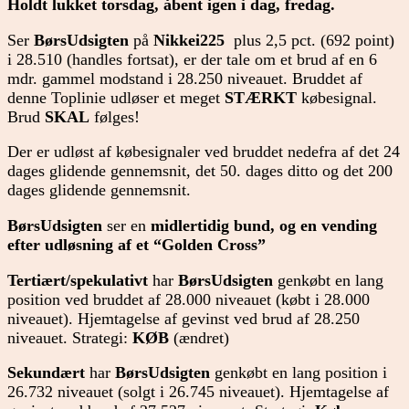
Holdt lukket torsdag, åbent igen i dag, fredag.
Ser
BørsUdsigten
på
Nikkei225
plus 2,5 pct. (692 point)
i 28.510 (handles fortsat), er der tale om et brud af en 6
mdr. gammel modstand i 28.250 niveauet. Bruddet af
denne Toplinie udløser et meget
STÆRKT
købesignal.
Brud
SKAL
følges!
Der er udløst af købesignaler ved bruddet nedefra af det 24
dages glidende gennemsnit, det 50. dages ditto og det 200
dages glidende gennemsnit.
BørsUdsigten
ser en
midlertidig bund, og en vending
efter udløsning af et “Golden Cross”
Tertiært/spekulativt
har
BørsUdsigten
genkøbt en lang
position ved bruddet af 28.000 niveauet (købt i 28.000
niveauet). Hjemtagelse af gevinst ved brud af 28.250
niveauet. Strategi:
KØB
(ændret)
Sekundært
har
BørsUdsigten
genkøbt en lang position i
26.732 niveauet (solgt i 26.745 niveauet). Hjemtagelse af