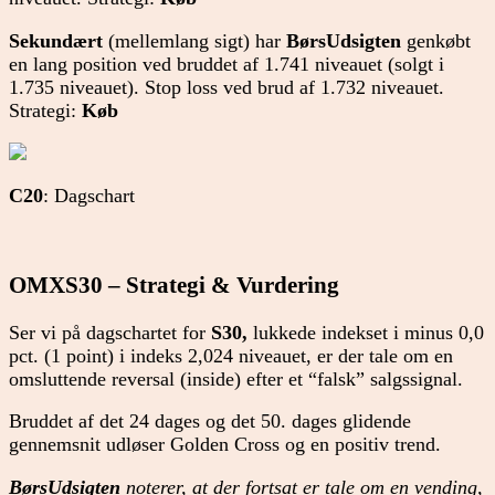
Sekundært
(mellemlang sigt) har
BørsUdsigten
genkøbt
en lang position ved bruddet af 1.741 niveauet (solgt i
1.735 niveauet). Stop loss ved brud af 1.732 niveauet.
Strategi:
Køb
C20
: Dagschart
OMXS30 – Strategi & Vurdering
Ser vi på dagschartet for
S30,
lukkede indekset i minus 0,0
pct. (1 point) i indeks 2,024 niveauet, er der tale om en
omsluttende reversal (inside) efter et “falsk” salgssignal.
Bruddet af det 24 dages og det 50. dages glidende
gennemsnit udløser Golden Cross og en positiv trend.
BørsUdsigten
noterer, at der fortsat er tale om en vending,