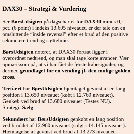
DAX30 – Strategi & Vurdering
Ser
BørsUdsigten
på dagschartet for
DAX30
minus 0,1
pct. (6 point) i indeks 13.695 niveauet, er der tale om en
omsluttende “inside reversal” efter et brud af den positive
sekundære trend og støttelinie.
BørsUdsigten
noterer, at DAX30 fortsat ligger i
overordnet nedtrend, og man skal tage korte avancer. Vær
opmærksom på, at vi har fået de første købesignaler, og
dermed
grundlaget for en
vending jf. den mulige golden
cross.
Tertiært
har
BørsUdsigten
hjemtaget gevinst af en lang
position i 13.650 niveauet (købt i 12.760 niveauet).
Genkøb ved brud af 13.680 niveauet (Testes NU).
Strategi:
Sælg
Sekundært
har
BørsUdsigten
genkøbt en lang position
ved bruddet af 12.960 niveauet (solgt i 14.145 niveauet).
Hjemtagelse af gevinst ved brud af 13.273 niveauet.