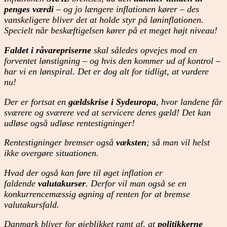
penges værdi
– og jo længere inflationen kører – des
vanskeligere bliver det at holde styr på løninflationen.
Specielt når beskæftigelsen kører på et meget højt niveau!
Faldet i råvarepriserne
skal således opvejes mod en
forventet lønstigning – og hvis den kommer ud af kontrol –
har vi en lønspiral. Det er dog alt for tidligt, at vurdere
nu!
Der er fortsat en
gældskrise i Sydeuropa
, hvor landene får
sværere og sværere ved at servicere deres gæld! Det kan
udløse også udløse rentestigninger!
Rentestigninger bremser også
væksten
; så man vil helst
ikke overgøre situationen.
Hvad der også kan føre til øget inflation er
faldende
valutakurser
. Derfor vil man også se en
konkurrencemæssig øgning af renten for at bremse
valutakursfald.
Danmark bliver for øjeblikket ramt af, at
politikkerne