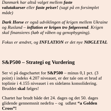
Danmark har altså valget mellem
faste
valutakurser
eller
faste priser!
(sagt på en forsimplet
måde)
Dark Horse
er også udviklingen af krigen mellem Ukraine
og Rusland –
inflation er krigen tro følgesvend
. Krigen
skal finansieres (køb af våben og genopbygning).
Fokus er ændret, og
INFLATION
er det nye
NØGLETAL
S&P500 – Strategi og Vurdering
Ser vi på dagschartet for
S&P500
– minus 0,1 pct. (3
point) i indeks 4.207 niveauet, er der tale om et brud af
toplinie i 4.155 niveauet i en sidelæns konsolidering.
Bruddet
skal
følges!
Chartet har brudt både det 24. dages og det 50. dages
glidende gennemsnit nedefra – og udløst
“a
Golden
Cross”!