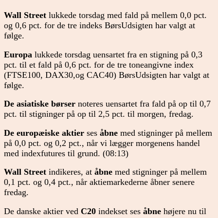
Wall Street
lukkede torsdag med fald på mellem 0,0 pct.
og 0,6 pct. for de tre indeks BørsUdsigten har valgt at
følge.
Europa
lukkede torsdag uensartet fra en stigning på 0,3
pct. til et fald på 0,6 pct. for de tre toneangivne index
(FTSE100, DAX30,og CAC40) BørsUdsigten har valgt at
følge.
De asiatiske børser
noteres uensartet fra fald på op til 0,7
pct. til stigninger på op til 2,5 pct. til morgen, fredag.
De europæiske aktier
ses
åbne
med stigninger på mellem
på 0,0 pct. og 0,2 pct., når vi lægger morgenens handel
med indexfutures til grund. (08:13)
Wall Street
indikeres, at
åbne
med stigninger på mellem
0,1 pct. og 0,4 pct., når aktiemarkederne åbner senere
fredag.
De danske aktier ved
C20
indekset ses
åbne
højere nu til