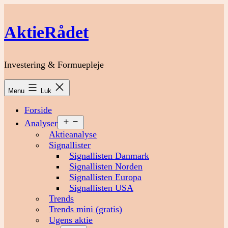
Fortsæt
til
AktieRådet
indhold
Investering & Formuepleje
Menu
Luk
Forside
Åbn
Analyser
menu
Aktieanalyse
Signallister
Signallisten Danmark
Signallisten Norden
Signallisten Europa
Signallisten USA
Trends
Trends mini (gratis)
Ugens aktie