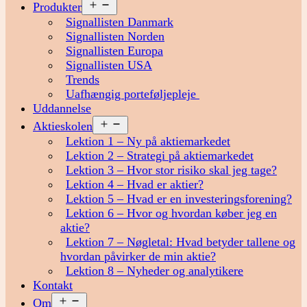
Åbn
Produkter
menu
Signallisten Danmark
Signallisten Norden
Signallisten Europa
Signallisten USA
Trends
Uafhængig porteføljepleje
Uddannelse
Åbn
Aktieskolen
menu
Lektion 1 – Ny på aktiemarkedet
Lektion 2 – Strategi på aktiemarkedet
Lektion 3 – Hvor stor risiko skal jeg tage?
Lektion 4 – Hvad er aktier?
Lektion 5 – Hvad er en investeringsforening?
Lektion 6 – Hvor og hvordan køber jeg en
aktie?
Lektion 7 – Nøgletal: Hvad betyder tallene og
hvordan påvirker de min aktie?
Lektion 8 – Nyheder og analytikere
Kontakt
Åbn
Om