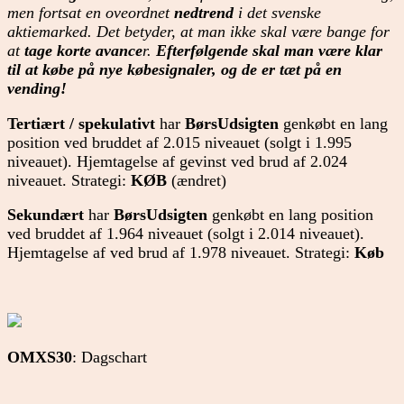
men fortsat en oveordnet
nedtrend
i det svenske
aktiemarked. Det betyder, at man ikke skal være bange for
at
tage korte avance
r.
Efterfølgende skal man være klar
til at købe på nye købesignaler, og de er tæt på en
vending!
Tertiært
/
spekulativt
har
BørsUdsigten
genkøbt en lang
position ved bruddet af 2.015 niveauet (solgt i 1.995
niveauet). Hjemtagelse af gevinst ved brud af 2.024
niveauet. Strategi:
KØB
(ændret)
Sekundært
har
BørsUdsigten
genkøbt en lang position
ved bruddet af 1.964 niveauet (solgt i 2.014 niveauet).
Hjemtagelse af ved brud af 1.978 niveauet. Strategi:
Køb
OMXS30
: Dagschart