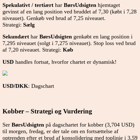
Spekulativt / tertiært
har
BørsUdsigten
hjemtaget
gevinst af en lang position ved bruddet af 7,30 (købt i 7,28
niveauet). Genkøb ved brud af 7,25 niveauet.
Strategi:
Sælg
Sekundært
har
BørsUdsigten
genkøbt en lang position i
7,295 niveauet (solgt i 7,275 niveauet). Stop loss ved brud
af 7,20 niveauet. Strategi:
Køb
USD
handles fortsat, hvorfor chartet er dynamisk!
USD/DKK
: Dagschart
Kobber – Strategi og Vurdering
Ser
BørsUdsigten
på dagschartet for kobber (3,704 USD)
til morgen, fredag, er der tale om en fortsættelse af
optrenden efter et brud af konsolidering med toplinie i 3,59