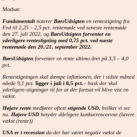
Modsat:
Fundamentalt
noterer
BørsUdsigten
en rentestigning fra
Fed til 2,25 – 2,5 pct. rentemøde ved seneste rentemøde
den 27. juli 2022, og
BørsUdsigten forventer en
yderligere rentestigning med 0,75 pct. ved næste
rentemøde den 20./21. september 2022.
BørsUdsigten
forventer en rente ultimo året på 3,5 – 4,0
pct.
Rentestigningen skal dæmpe inflationen, der i sidste måned
nåede 9,1 pct.
ligger i juli i 8,5 pct.
– husk der skal
yderligere stigninger til for at der fortsat vil blive vist en
vækst.
Højere rente
medfører oftest
stigende USD,
hvilket vi ser
nu.
Højere USD
betyder dårligere konkurrenceevne (lavere
vækst (rente))
USA er i recession
da der har været negativ vækst de