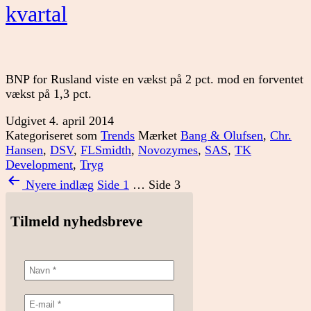
kvartal
BNP for Rusland viste en vækst på 2 pct. mod en forventet
vækst på 1,3 pct.
Udgivet
4. april 2014
Kategoriseret som
Trends
Mærket
Bang & Olufsen
,
Chr.
Hansen
,
DSV
,
FLSmidth
,
Novozymes
,
SAS
,
TK
Development
,
Tryg
Indlægsinddeling
Nyere
indlæg
Side 1
…
Side 3
Tilmeld nyhedsbreve