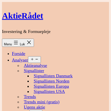
Fortsæt
til
AktieRådet
indhold
Investering & Formuepleje
Menu
Luk
Forside
Åbn
Analyser
menu
Aktieanalyse
Signallister
Signallisten Danmark
Signallisten Norden
Signallisten Europa
Signallisten USA
Trends
Trends mini (gratis)
Ugens aktie