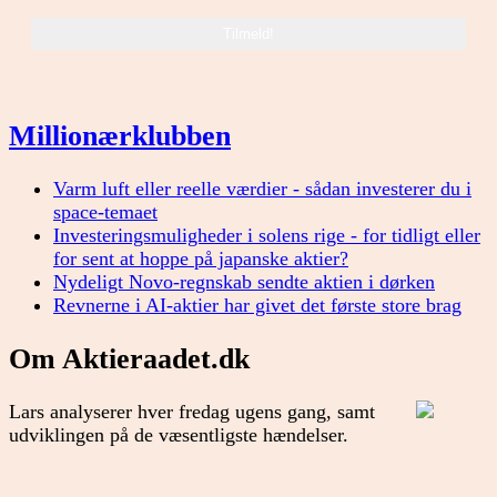
Millionærklubben
Varm luft eller reelle værdier - sådan investerer du i
space-temaet
Investeringsmuligheder i solens rige - for tidligt eller
for sent at hoppe på japanske aktier?
Nydeligt Novo-regnskab sendte aktien i dørken
Revnerne i AI-aktier har givet det første store brag
Om Aktieraadet.dk
Lars analyserer hver fredag ugens gang, samt
udviklingen på de væsentligste hændelser.