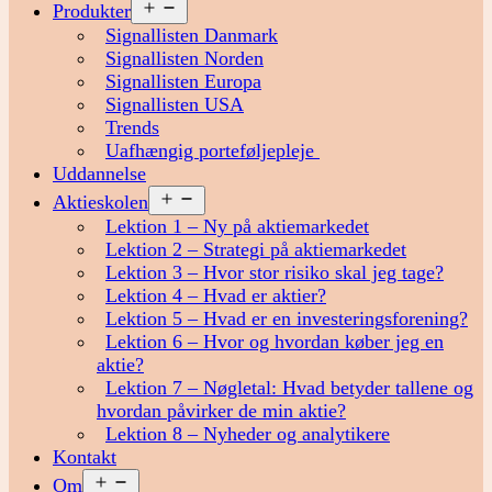
Åbn
Produkter
menu
Signallisten Danmark
Signallisten Norden
Signallisten Europa
Signallisten USA
Trends
Uafhængig porteføljepleje
Uddannelse
Åbn
Aktieskolen
menu
Lektion 1 – Ny på aktiemarkedet
Lektion 2 – Strategi på aktiemarkedet
Lektion 3 – Hvor stor risiko skal jeg tage?
Lektion 4 – Hvad er aktier?
Lektion 5 – Hvad er en investeringsforening?
Lektion 6 – Hvor og hvordan køber jeg en
aktie?
Lektion 7 – Nøgletal: Hvad betyder tallene og
hvordan påvirker de min aktie?
Lektion 8 – Nyheder og analytikere
Kontakt
Åbn
Om