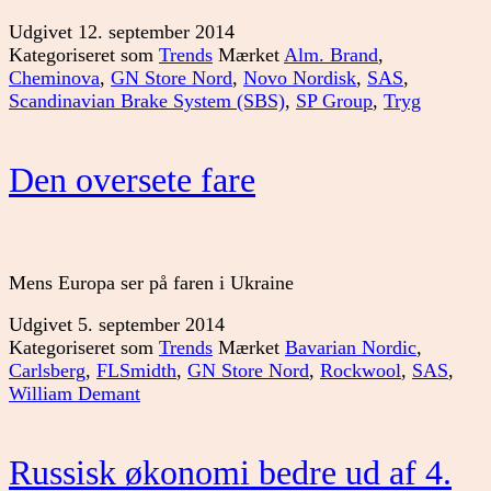
Udgivet
12. september 2014
Kategoriseret som
Trends
Mærket
Alm. Brand
,
Cheminova
,
GN Store Nord
,
Novo Nordisk
,
SAS
,
Scandinavian Brake System (SBS)
,
SP Group
,
Tryg
Den oversete fare
Mens Europa ser på faren i Ukraine
Udgivet
5. september 2014
Kategoriseret som
Trends
Mærket
Bavarian Nordic
,
Carlsberg
,
FLSmidth
,
GN Store Nord
,
Rockwool
,
SAS
,
William Demant
Russisk økonomi bedre ud af 4.