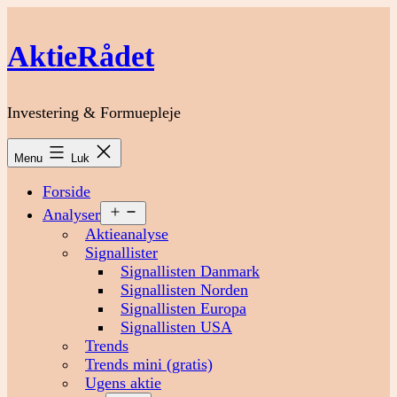
Fortsæt
til
AktieRådet
indhold
Investering & Formuepleje
Menu
Luk
Forside
Åbn
Analyser
menu
Aktieanalyse
Signallister
Signallisten Danmark
Signallisten Norden
Signallisten Europa
Signallisten USA
Trends
Trends mini (gratis)
Ugens aktie