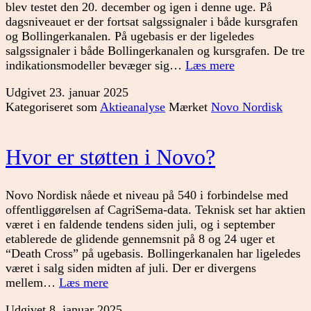
blev testet den 20. december og igen i denne uge. På
dagsniveauet er der fortsat salgssignaler i både kursgrafen
og Bollingerkanalen. På ugebasis er der ligeledes
salgssignaler i både Bollingerkanalen og kursgrafen. De tre
Holder
indikationsmodeller bevæger sig…
Læs mere
niveauet
Udgivet
23. januar 2025
i
Kategoriseret som
Aktieanalyse
Mærket
Novo Nordisk
Novo
Nordisk?
Hvor er støtten i Novo?
Novo Nordisk nåede et niveau på 540 i forbindelse med
offentliggørelsen af CagriSema-data. Teknisk set har aktien
været i en faldende tendens siden juli, og i september
etablerede de glidende gennemsnit på 8 og 24 uger et
“Death Cross” på ugebasis. Bollingerkanalen har ligeledes
været i salg siden midten af juli. Der er divergens
Hvor
mellem…
Læs mere
er
Udgivet
8. januar 2025