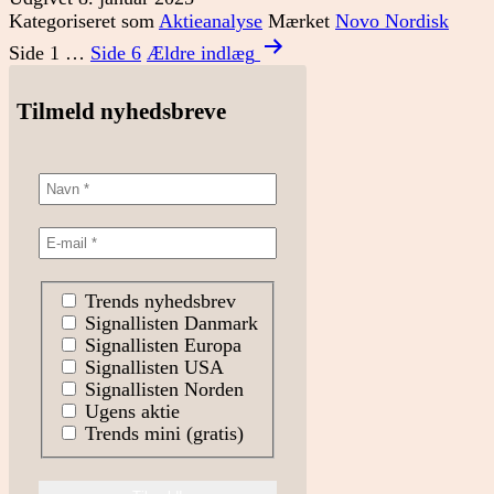
støtten
Kategoriseret som
Aktieanalyse
Mærket
Novo Nordisk
i
Indlægsinddeling
Novo?
Side 1
…
Side 6
Ældre
indlæg
Tilmeld nyhedsbreve
Trends nyhedsbrev
Signallisten Danmark
Signallisten Europa
Signallisten USA
Signallisten Norden
Ugens aktie
Trends mini (gratis)