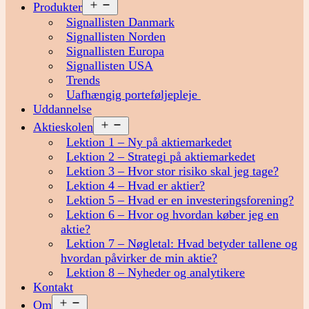
Åbn
Produkter
menu
Signallisten Danmark
Signallisten Norden
Signallisten Europa
Signallisten USA
Trends
Uafhængig porteføljepleje
Uddannelse
Åbn
Aktieskolen
menu
Lektion 1 – Ny på aktiemarkedet
Lektion 2 – Strategi på aktiemarkedet
Lektion 3 – Hvor stor risiko skal jeg tage?
Lektion 4 – Hvad er aktier?
Lektion 5 – Hvad er en investeringsforening?
Lektion 6 – Hvor og hvordan køber jeg en
aktie?
Lektion 7 – Nøgletal: Hvad betyder tallene og
hvordan påvirker de min aktie?
Lektion 8 – Nyheder og analytikere
Kontakt
Åbn
Om