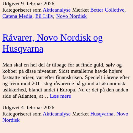
Udgivet
9. februar 2026
til
Kategoriseret som
Aktieanalyse
Mærket
Better Colletive
,
porteføljen
Catena Media
,
Eil Lilly
,
Novo Nordisk
Råvarer, Novo Nordisk og
Husqvarna
Man skal en hel del år tilbage for at finde guld, sølv og
kobber på disse niveauer. Sidst metallerne havde højere
fastsatte priser, var efter finanskrisen. Specielt i årene efter
og frem mod 2011 steg råvarerne på grund af økonomisk
usikkerhed, blandt andet i Europa. Nu er det på den anden
Råvarer,
side af Atlanten, at…
Læs mere
Novo
Udgivet
4. februar 2026
Nordisk
Kategoriseret som
Aktieanalyse
Mærket
Husqvarna
,
Novo
og
Nordisk
Husqvarna