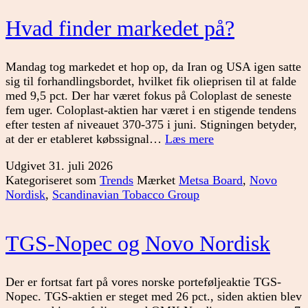
Hvad finder markedet på?
Mandag tog markedet et hop op, da Iran og USA igen satte
sig til forhandlingsbordet, hvilket fik olieprisen til at falde
med 9,5 pct. Der har været fokus på Coloplast de seneste
fem uger. Coloplast-aktien har været i en stigende tendens
efter testen af niveauet 370-375 i juni. Stigningen betyder,
Hvad
at der er etableret købssignal…
Læs mere
finder
Udgivet
31. juli 2026
markedet
Kategoriseret som
Trends
Mærket
Metsa Board
,
Novo
på?
Nordisk
,
Scandinavian Tobacco Group
TGS-Nopec og Novo Nordisk
Der er fortsat fart på vores norske porteføljeaktie TGS-
Nopec. TGS-aktien er steget med 26 pct., siden aktien blev