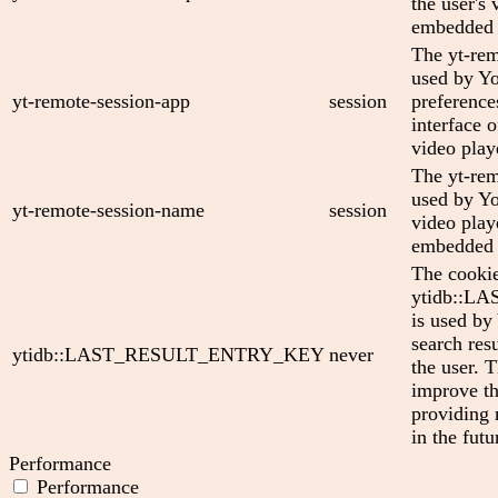
the user's 
embedded 
The yt-rem
used by Yo
yt-remote-session-app
session
preference
interface
video play
The yt-rem
used by Yo
yt-remote-session-name
session
video play
embedded 
The cooki
ytidb::
is used by
search res
ytidb::LAST_RESULT_ENTRY_KEY
never
the user. T
improve th
providing 
in the futu
Performance
Performance