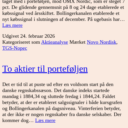
taget med i porteføljen, mod OMX Nordic, som er steget 7
pct. De glidende gennemsnit på 8 og 24 dage etablerede et
købssignal ved årsskiftet. Bollingerkanalen etablerede et
nyt købssignal i slutningen af december. På ugebasis har…
TGS-
Læs mere
Nopec
Udgivet
24. februar 2026
og
Kategoriseret som
Aktieanalyse
Mærket
Novo Nordisk
,
Novo
TGS-Nopec
Nordisk
To aktier til porteføljen
Det er tid til at puste ud efter en voldsom start på den
danske regnskabssæson. Det danske indeks startede
mandag i 1884,34 og sluttede fredag i 1844,24. Faldet
betyder, at der er etableret salgssignaler i både kursgrafen
og Bollingerkanalen på dagsniveau. Vinterferien betyder,
at der ikke er nogen regnskaber fra danske selskaber. Der
To
kommer dog…
Læs mere
aktier