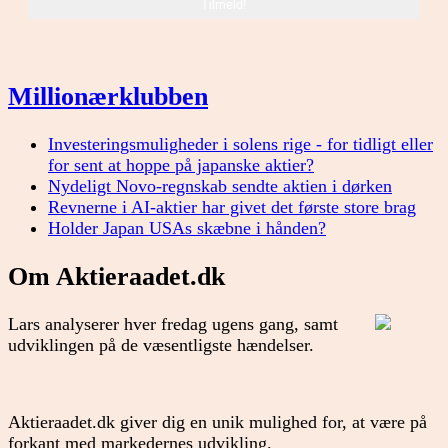
Millionærklubben
Investeringsmuligheder i solens rige - for tidligt eller
for sent at hoppe på japanske aktier?
Nydeligt Novo-regnskab sendte aktien i dørken
Revnerne i AI-aktier har givet det første store brag
Holder Japan USAs skæbne i hånden?
Om Aktieraadet.dk
Lars analyserer hver fredag ugens gang, samt
udviklingen på de væsentligste hændelser.
Aktieraadet.dk giver dig en unik mulighed for, at være på
forkant med markedernes udvikling.