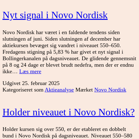
Nyt signal i Novo Nordisk
Novo Nordisk har været i en faldende tendens siden
slutningen af juni. Siden slutningen af december har
aktiekursen bevæget sig vandret i niveauet 550–650.
Fredagens stigning på 5,83 % har givet et nyt signal i
Bollingerkanalen på dagsniveauet. De glidende gennemsnit
på 8 og 24 dage er blevet brudt nedefra, men der er endnu
Nyt
ikke…
Læs mere
signal
Udgivet
25. februar 2025
i
Kategoriseret som
Aktieanalyse
Mærket
Novo Nordisk
Novo
Nordisk
Holder niveauet i Novo Nordisk?
Holder kursen sig over 550, er der etableret en dobbelt
bund i Novo Nordisk på dagsniveauet. Niveauet 550–580