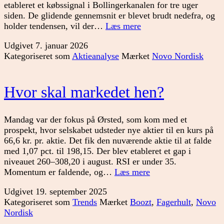
etableret et købssignal i Bollingerkanalen for tre uger
siden. De glidende gennemsnit er blevet brudt nedefra, og
Nyt
holder tendensen, vil der…
Læs mere
signal
Udgivet
7. januar 2026
i
Kategoriseret som
Aktieanalyse
Mærket
Novo Nordisk
Novo
Nordisk
Hvor skal markedet hen?
Mandag var der fokus på Ørsted, som kom med et
prospekt, hvor selskabet udsteder nye aktier til en kurs på
66,6 kr. pr. aktie. Det fik den nuværende aktie til at falde
med 1,07 pct. til 198,15. Der blev etableret et gap i
niveauet 260–308,20 i august. RSI er under 35.
Hvor
Momentum er faldende, og…
Læs mere
skal
Udgivet
19. september 2025
markedet
Kategoriseret som
Trends
Mærket
Boozt
,
Fagerhult
,
Novo
hen?
Nordisk