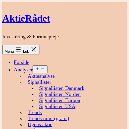
Fortsæt
til
AktieRådet
indhold
Investering & Formuepleje
Menu
Luk
Forside
Åbn
Analyser
menu
Aktieanalyse
Signallister
Signallisten Danmark
Signallisten Norden
Signallisten Europa
Signallisten USA
Trends
Trends mini (gratis)
Ugens aktie