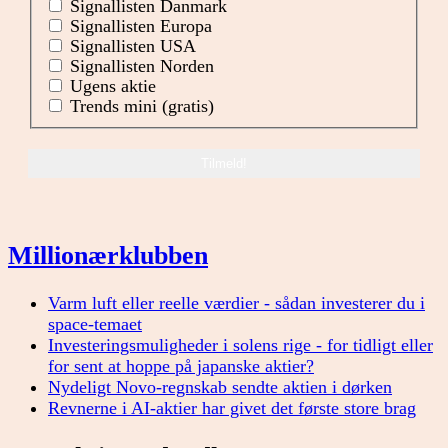
Signallisten Danmark
Signallisten Europa
Signallisten USA
Signallisten Norden
Ugens aktie
Trends mini (gratis)
Millionærklubben
Varm luft eller reelle værdier - sådan investerer du i
space-temaet
Investeringsmuligheder i solens rige - for tidligt eller
for sent at hoppe på japanske aktier?
Nydeligt Novo-regnskab sendte aktien i dørken
Revnerne i AI-aktier har givet det første store brag