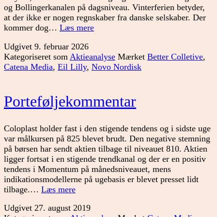
og Bollingerkanalen på dagsniveau. Vinterferien betyder,
at der ikke er nogen regnskaber fra danske selskaber. Der
To
kommer dog…
Læs mere
aktier
Udgivet
9. februar 2026
til
Kategoriseret som
Aktieanalyse
Mærket
Better Colletive
,
porteføljen
Catena Media
,
Eil Lilly
,
Novo Nordisk
Porteføljekommentar
Coloplast holder fast i den stigende tendens og i sidste uge
var målkursen på 825 blevet brudt. Den negative stemning
på børsen har sendt aktien tilbage til niveauet 810. Aktien
ligger fortsat i en stigende trendkanal og der er en positiv
tendens i Momentum på månedsniveauet, mens
indikationsmodellerne på ugebasis er blevet presset lidt
Porteføljekommentar
tilbage.…
Læs mere
Udgivet
27. august 2019