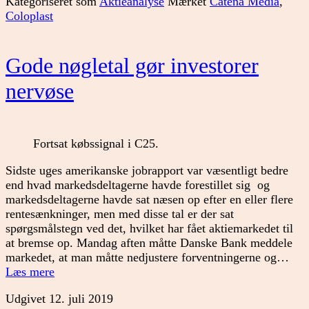
Kategoriseret som
Aktieanalyse
Mærket
Catena Media
,
Coloplast
Gode nøgletal gør investorer
nervøse
Fortsat købssignal i C25.
Sidste uges amerikanske jobrapport var væsentligt bedre
end hvad markedsdeltagerne havde forestillet sig og
markedsdeltagerne havde sat næsen op efter en eller flere
rentesænkninger, men med disse tal er der sat
spørgsmålstegn ved det, hvilket har fået aktiemarkedet til
at bremse op. Mandag aften måtte Danske Bank meddele
markedet, at man måtte nedjustere forventningerne og…
Gode
Læs mere
nøgletal
Udgivet
12. juli 2019
gør