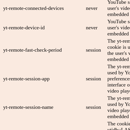
YouTube se
yt-remote-connected-devices
never
user's vid
embedded 
YouTube se
yt-remote-device-id
never
user's vid
embedded 
The yt-rem
cookie is 
yt-remote-fast-check-period
session
the user's 
embedded 
The yt-rem
used by Yo
yt-remote-session-app
session
preference
interface
video play
The yt-rem
used by Yo
yt-remote-session-name
session
video play
embedded 
The cooki
ytidb::