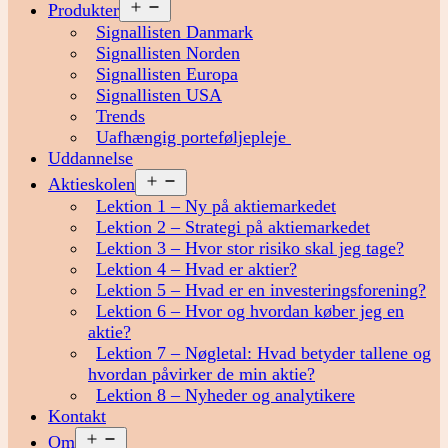
Åbn
Produkter
menu
Signallisten Danmark
Signallisten Norden
Signallisten Europa
Signallisten USA
Trends
Uafhængig porteføljepleje
Uddannelse
Åbn
Aktieskolen
menu
Lektion 1 – Ny på aktiemarkedet
Lektion 2 – Strategi på aktiemarkedet
Lektion 3 – Hvor stor risiko skal jeg tage?
Lektion 4 – Hvad er aktier?
Lektion 5 – Hvad er en investeringsforening?
Lektion 6 – Hvor og hvordan køber jeg en
aktie?
Lektion 7 – Nøgletal: Hvad betyder tallene og
hvordan påvirker de min aktie?
Lektion 8 – Nyheder og analytikere
Kontakt
Åbn
Om