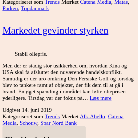
Kategoriseret som
Trends
Mærket
Catena Media
,
Matas
,
investorer
Parken
,
Topdanmark
nervøse
Markedet gevinder styrken
Stabil oliepris.
Men der er stadig stor usikkerhed om, hvordan Kina og
USA skal få afsluttet den nuværende handelskonflikt.
Samtidig er der uro omkring Den Persiske Golf og torsdag
blev to tankere ramt af objekter, der fik dem til at gå i
brand. En øget spænding i området kan løfte olieprisen
Markedet
yderligere. Tirsdag var der fokus på…
Læs mere
gevinder
Udgivet
14. juni 2019
styrken
Kategoriseret som
Trends
Mærket
Alk-Abello
,
Catena
Media
,
Schouw
,
Spar Nord Bank