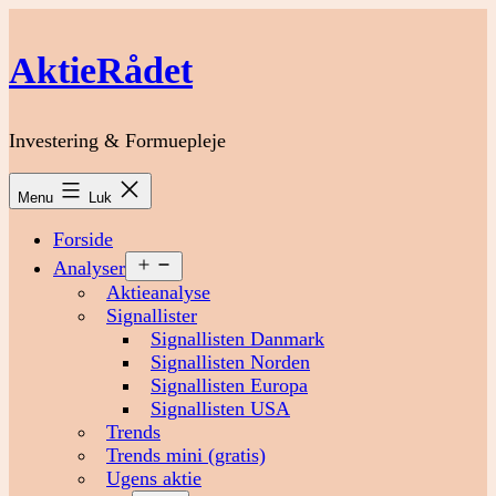
Fortsæt
til
AktieRådet
indhold
Investering & Formuepleje
Menu
Luk
Forside
Åbn
Analyser
menu
Aktieanalyse
Signallister
Signallisten Danmark
Signallisten Norden
Signallisten Europa
Signallisten USA
Trends
Trends mini (gratis)
Ugens aktie