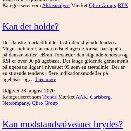
Kategoriseret som
Aktieanalyse
Mærket
Qliro Group
,
RTX
i
porte
og
Kan det holde?
anal
af
RTX
Det danske marked holder fast i den stigende tendens.
Meget indikerer, at markedsdeltagerne fortsat har appetit
på danske aktier. cBrain fortsætter den stigende tendens og
RSI er over 90 på ugebasis. Det lange glidende gennemsnit
på ugebasis ligger i niveauet 95 som en støttelinie. Der er
en stigende tendens i flere indikationsmodeller på
Kan
ugebasis, og…
Læs mere
det
Udgivet
28. august 2020
holde?
Kategoriseret som
Trends
Mærket
AAK
,
Carlsberg
,
Netcompany
,
Qliro Group
Kan modstandsniveauet brydes?