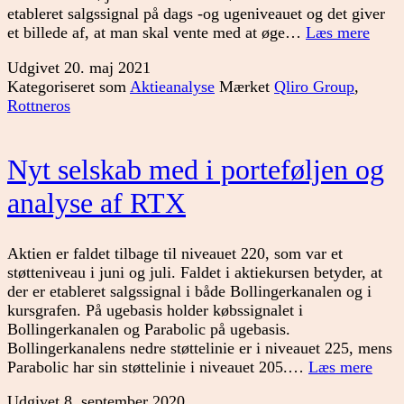
etableret salgssignal på dags -og ugeniveauet og det giver
Ændr
et billede af, at man skal vente med at øge…
Læs mere
i
Udgivet
20. maj 2021
den
Kategoriseret som
Aktieanalyse
Mærket
Qliro Group
,
nordi
Rottneros
porte
Nyt selskab med i porteføljen og
analyse af RTX
Aktien er faldet tilbage til niveauet 220, som var et
støtteniveau i juni og juli. Faldet i aktiekursen betyder, at
der er etableret salgssignal i både Bollingerkanalen og i
kursgrafen. På ugebasis holder købssignalet i
Bollingerkanalen og Parabolic på ugebasis.
Bollingerkanalens nedre støttelinie er i niveauet 225, mens
Nyt
Parabolic har sin støttelinie i niveauet 205.…
Læs mere
sels
Udgivet
8. september 2020
med