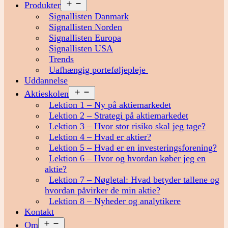
Åbn
Produkter
menu
Signallisten Danmark
Signallisten Norden
Signallisten Europa
Signallisten USA
Trends
Uafhængig porteføljepleje
Uddannelse
Åbn
Aktieskolen
menu
Lektion 1 – Ny på aktiemarkedet
Lektion 2 – Strategi på aktiemarkedet
Lektion 3 – Hvor stor risiko skal jeg tage?
Lektion 4 – Hvad er aktier?
Lektion 5 – Hvad er en investeringsforening?
Lektion 6 – Hvor og hvordan køber jeg en
aktie?
Lektion 7 – Nøgletal: Hvad betyder tallene og
hvordan påvirker de min aktie?
Lektion 8 – Nyheder og analytikere
Kontakt
Åbn
Om