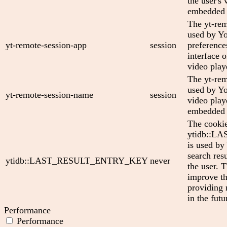
the user's 
embedded 
The yt-rem
used by Yo
yt-remote-session-app
session
preference
interface
video play
The yt-rem
used by Yo
yt-remote-session-name
session
video play
embedded 
The cooki
ytidb::
is used by
search res
ytidb::LAST_RESULT_ENTRY_KEY
never
the user. T
improve th
providing 
in the futu
Performance
Performance