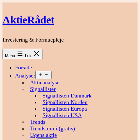
Fortsæt
til
AktieRådet
indhold
Investering & Formuepleje
Menu
Luk
Forside
Åbn
Analyser
menu
Aktieanalyse
Signallister
Signallisten Danmark
Signallisten Norden
Signallisten Europa
Signallisten USA
Trends
Trends mini (gratis)
Ugens aktie