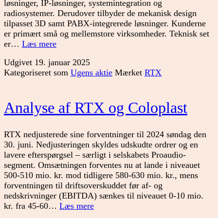
løsninger, IP-løsninger, systemintegration og
radiosystemer. Derudover tilbyder de mekanisk design
tilpasset 3D samt PABX-integrerede løsninger. Kunderne
er primært små og mellemstore virksomheder. Teknisk set
Er
er…
Læs mere
bunden
Udgivet
19. januar 2025
fundet
Kategoriseret som
Ugens aktie
Mærket
RTX
for
RTX?
Analyse af RTX og Coloplast
RTX nedjusterede sine forventninger til 2024 søndag den
30. juni. Nedjusteringen skyldes udskudte ordrer og en
lavere efterspørgsel – særligt i selskabets Proaudio-
segment. Omsætningen forventes nu at lande i niveauet
500-510 mio. kr. mod tidligere 580-630 mio. kr., mens
forventningen til driftsoverskuddet før af- og
nedskrivninger (EBITDA) sænkes til niveauet 0-10 mio.
Analyse
kr. fra 45-60…
Læs mere
af