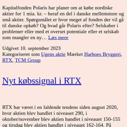
Kapitalfonden Polaris har planer om at købe nordiske
aktier for 1 mia. kr. – heraf en del i danske mellemstore og
små aktier. Spørgsmålet er hvor meget af fonden der vil gå
til danske opkøb? Og hvad går Polaris efter? Selskaber i
problemer eller med et overset potentiale eller et selskab
Er
som mangler en ny…
Læs mere
godt
Udgivet
10. september 2023
nyt
Kategoriseret som
Ugens aktie
Mærket
Harboes Bryggeri
,
til
RTX
,
TCM Group
Small
Cap
Nyt købssignal i RTX
RTX har været i en faldende tendens siden august 2020,
hvor aktien blev handlet i niveauet 290, i
oktober/november blev aktien handlet i niveauet 150-155
og tirsdag blev aktien handlet i niveauet 162-164. På