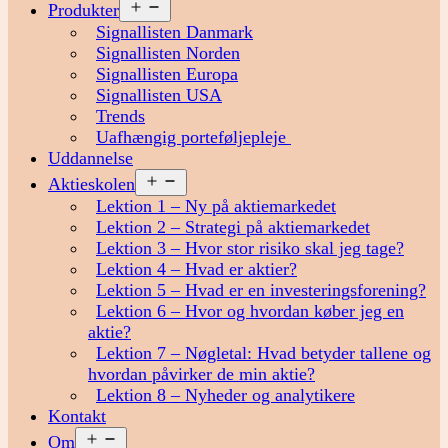
Åbn
Produkter
menu
Signallisten Danmark
Signallisten Norden
Signallisten Europa
Signallisten USA
Trends
Uafhængig porteføljepleje
Uddannelse
Åbn
Aktieskolen
menu
Lektion 1 – Ny på aktiemarkedet
Lektion 2 – Strategi på aktiemarkedet
Lektion 3 – Hvor stor risiko skal jeg tage?
Lektion 4 – Hvad er aktier?
Lektion 5 – Hvad er en investeringsforening?
Lektion 6 – Hvor og hvordan køber jeg en
aktie?
Lektion 7 – Nøgletal: Hvad betyder tallene og
hvordan påvirker de min aktie?
Lektion 8 – Nyheder og analytikere
Kontakt
Åbn
Om