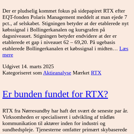
Der er pludselig kommet fokus på sidepapiret RTX efter
EQT-fonden Polaris Management meddelt at man ejede 7
pct., af selskabet. Stigningen betyder at der etablerede nyt
købssignal i Bollingerkanalen og kursgrafen på
dagsniveauet. Stigningen betyder endvidere at der er
etablerede et gap i niveauet 62 – 69,20. På ugebasis
etablerede Bollingerkanalen et købssignal i midten…
Læs
RTX
mere
med
Udgivet
14. marts 2025
nyt
Kategoriseret som
Aktieanalyse
Mærket
RTX
signal
Er bunden fundet for RTX?
RTX fra Nørresundby har haft det svært de seneste par år.
Virksomheden er specialiseret i udvikling af trådløs
kommunikation til aktører inden for industri og
sundhedspleje. Tjenesterne omfatter primært skybaserede