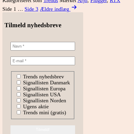
Kategoriseret som
Trends
Mærket
Arjo
,
Flügger
,
RTX
Indlægsinddeling
Side 1
…
Side 3
Ældre
indlæg
Tilmeld nyhedsbreve
Trends nyhedsbrev
Signallisten Danmark
Signallisten Europa
Signallisten USA
Signallisten Norden
Ugens aktie
Trends mini (gratis)