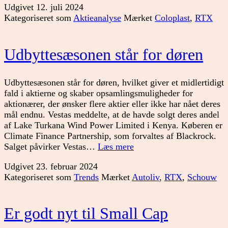
Udgivet
12. juli 2024
RTX
Kategoriseret som
Aktieanalyse
Mærket
Coloplast
,
RTX
og
Coloplast
Udbyttesæsonen står for døren
Udbyttesæsonen står for døren, hvilket giver et midlertidigt
fald i aktierne og skaber opsamlingsmuligheder for
aktionærer, der ønsker flere aktier eller ikke har nået deres
mål endnu. Vestas meddelte, at de havde solgt deres andel
af Lake Turkana Wind Power Limited i Kenya. Køberen er
Climate Finance Partnership, som forvaltes af Blackrock.
Udbyttesæsonen
Salget påvirker Vestas…
Læs mere
står
Udgivet
23. februar 2024
for
Kategoriseret som
Trends
Mærket
Autoliv
,
RTX
,
Schouw
døren
Er godt nyt til Small Cap