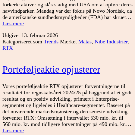
forkerte aktiver og slås stadig med USA om at opføre deres
havvindparker. Mandag var der fokus på Novo Nordisk, da
de amerikanske sundhedsmyndigheder (FDA) har skruet…
Danske
Læs mere
aktier
Udgivet
13. februar 2026
er
Kategoriseret som
Trends
Mærket
Matas
,
Nibe Industrier
,
ikke
RTX
in
Porteføljeaktie opjusterer
Vores porteføljeaktie RTX opjusterer forventningerne til
resultatet for regnskabsåret 2024/25 på baggrund af et godt
resultat og en positiv udvikling, primært i Enterprise-
segmentet og ligeledes i Healthcare-segmentet. Baseret på
det nuværende markedsmønster og den seneste udvikling
forventer RTX: Omsætning i intervallet 530 mio. kr. til
560 mio. kr. mod tidligere forventninger på 490 mio. kr.…
Porteføljeaktie
Læs mere