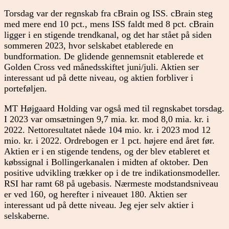
Torsdag var der regnskab fra cBrain og ISS. cBrain steg
med mere end 10 pct., mens ISS faldt med 8 pct. cBrain
ligger i en stigende trendkanal, og det har stået på siden
sommeren 2023, hvor selskabet etablerede en
bundformation. De glidende gennemsnit etablerede et
Golden Cross ved månedsskiftet juni/juli. Aktien ser
interessant ud på dette niveau, og aktien forbliver i
porteføljen.
MT Højgaard Holding var også med til regnskabet torsdag.
I 2023 var omsætningen 9,7 mia. kr. mod 8,0 mia. kr. i
2022. Nettoresultatet nåede 104 mio. kr. i 2023 mod 12
mio. kr. i 2022. Ordrebogen er 1 pct. højere end året før.
Aktien er i en stigende tendens, og der blev etableret et
købssignal i Bollingerkanalen i midten af oktober. Den
positive udvikling trækker op i de tre indikationsmodeller.
RSI har ramt 68 på ugebasis. Nærmeste modstandsniveau
er ved 160, og herefter i niveauet 180. Aktien ser
interessant ud på dette niveau. Jeg ejer selv aktier i
selskaberne.