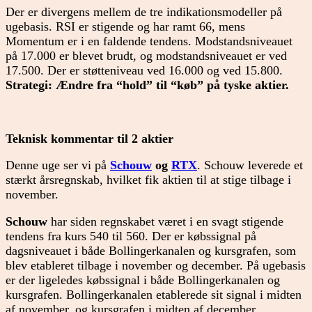
Der er divergens mellem de tre indikationsmodeller på
ugebasis. RSI er stigende og har ramt 66, mens
Momentum er i en faldende tendens. Modstandsniveauet
på 17.000 er blevet brudt, og modstandsniveauet er ved
17.500. Der er støtteniveau ved 16.000 og ved 15.800.
Strategi: Ændre fra “hold” til “køb” på tyske aktier.
Teknisk kommentar til 2 aktier
Denne uge ser vi på
Schouw
og
RTX
. Schouw leverede et
stærkt årsregnskab, hvilket fik aktien til at stige tilbage i
november.
Schouw
har siden regnskabet været i en svagt stigende
tendens fra kurs 540 til 560. Der er købssignal på
dagsniveauet i både Bollingerkanalen og kursgrafen, som
blev etableret tilbage i november og december. På ugebasis
er der ligeledes købssignal i både Bollingerkanalen og
kursgrafen. Bollingerkanalen etablerede sit signal i midten
af november, og kursgrafen i midten af december.