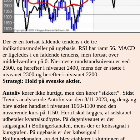
Der er en fortsat faldende tendens i de tre
indikationsmodeller på ugebasis. RSI har ramt 56. MACD
er ligeledes i en faldende tendens, men fortsat over
middelværdien på 0. Nærmeste modstandsniveau er ved
2500, og herefter i niveauet 2400, mens der er støtte i
niveauet 2300 og herefter i niveauet 2200.
Strategi: Hold på svenske aktier.
Autoliv
kører ikke hurtigt, men den kører “sikkert”. Sidst
Trends analyserede Autoliv var den 3/11 2023, og dengang
blev aktien handlet i niveauet 1050-1100 mod den
nuværende kurs på 1150. Hertil skal lægges, at selskabet
udbetaler kvartalsudbytte. På dagsniveauet er der
salgssignal i Bollingerkanalen, mens der er købssignal i
kursgrafen. På ugebasis er der købssignal i
Bollingerkanalen, og det blev etableret i slutningen af