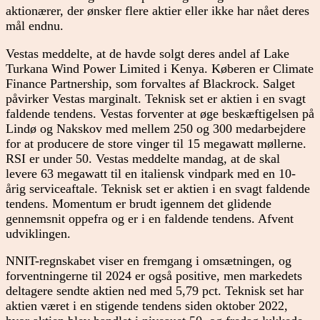
aktionærer, der ønsker flere aktier eller ikke har nået deres
mål endnu.
Vestas meddelte, at de havde solgt deres andel af Lake
Turkana Wind Power Limited i Kenya. Køberen er Climate
Finance Partnership, som forvaltes af Blackrock. Salget
påvirker Vestas marginalt. Teknisk set er aktien i en svagt
faldende tendens. Vestas forventer at øge beskæftigelsen på
Lindø og Nakskov med mellem 250 og 300 medarbejdere
for at producere de store vinger til 15 megawatt møllerne.
RSI er under 50. Vestas meddelte mandag, at de skal
levere 63 megawatt til en italiensk vindpark med en 10-
årig serviceaftale. Teknisk set er aktien i en svagt faldende
tendens. Momentum er brudt igennem det glidende
gennemsnit oppefra og er i en faldende tendens. Afvent
udviklingen.
NNIT-regnskabet viser en fremgang i omsætningen, og
forventningerne til 2024 er også positive, men markedets
deltagere sendte aktien ned med 5,79 pct. Teknisk set har
aktien været i en stigende tendens siden oktober 2022,