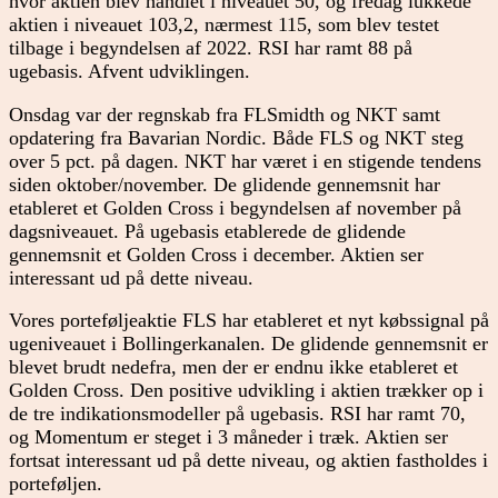
hvor aktien blev handlet i niveauet 50, og fredag lukkede
aktien i niveauet 103,2, nærmest 115, som blev testet
tilbage i begyndelsen af 2022. RSI har ramt 88 på
ugebasis. Afvent udviklingen.
Onsdag var der regnskab fra FLSmidth og NKT samt
opdatering fra Bavarian Nordic. Både FLS og NKT steg
over 5 pct. på dagen. NKT har været i en stigende tendens
siden oktober/november. De glidende gennemsnit har
etableret et Golden Cross i begyndelsen af november på
dagsniveauet. På ugebasis etablerede de glidende
gennemsnit et Golden Cross i december. Aktien ser
interessant ud på dette niveau.
Vores porteføljeaktie FLS har etableret et nyt købssignal på
ugeniveauet i Bollingerkanalen. De glidende gennemsnit er
blevet brudt nedefra, men der er endnu ikke etableret et
Golden Cross. Den positive udvikling i aktien trækker op i
de tre indikationsmodeller på ugebasis. RSI har ramt 70,
og Momentum er steget i 3 måneder i træk. Aktien ser
fortsat interessant ud på dette niveau, og aktien fastholdes i
porteføljen.