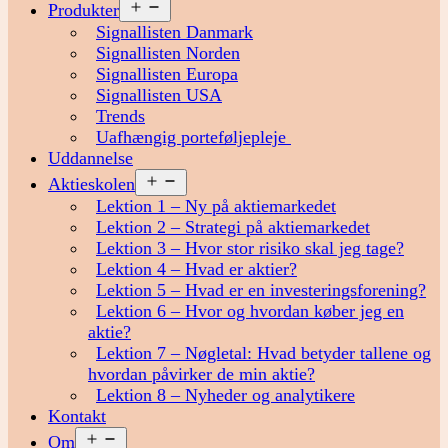
Åbn
Produkter
menu
Signallisten Danmark
Signallisten Norden
Signallisten Europa
Signallisten USA
Trends
Uafhængig porteføljepleje
Uddannelse
Åbn
Aktieskolen
menu
Lektion 1 – Ny på aktiemarkedet
Lektion 2 – Strategi på aktiemarkedet
Lektion 3 – Hvor stor risiko skal jeg tage?
Lektion 4 – Hvad er aktier?
Lektion 5 – Hvad er en investeringsforening?
Lektion 6 – Hvor og hvordan køber jeg en
aktie?
Lektion 7 – Nøgletal: Hvad betyder tallene og
hvordan påvirker de min aktie?
Lektion 8 – Nyheder og analytikere
Kontakt
Åbn
Om