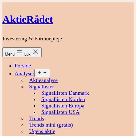
Fortsæt
til
AktieRådet
indhold
Investering & Formuepleje
Menu
Luk
Forside
Åbn
Analyser
menu
Aktieanalyse
Signallister
Signallisten Danmark
Signallisten Norden
Signallisten Europa
Signallisten USA
Trends
Trends mini (gratis)
Ugens aktie