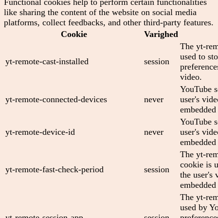
Functional cookies help to perform certain functionalities
like sharing the content of the website on social media
platforms, collect feedbacks, and other third-party features.
Cookie
Varighed
The yt-rem
used to sto
yt-remote-cast-installed
session
preferenc
video.
YouTube se
yt-remote-connected-devices
never
user's vid
embedded 
YouTube se
yt-remote-device-id
never
user's vid
embedded 
The yt-rem
cookie is 
yt-remote-fast-check-period
session
the user's 
embedded 
The yt-rem
used by Yo
yt-remote-session-app
session
preference