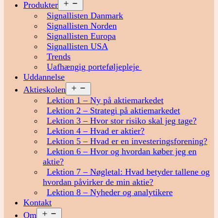
Åbn
Produkter
menu
Signallisten Danmark
Signallisten Norden
Signallisten Europa
Signallisten USA
Trends
Uafhængig porteføljepleje
Uddannelse
Åbn
Aktieskolen
menu
Lektion 1 – Ny på aktiemarkedet
Lektion 2 – Strategi på aktiemarkedet
Lektion 3 – Hvor stor risiko skal jeg tage?
Lektion 4 – Hvad er aktier?
Lektion 5 – Hvad er en investeringsforening?
Lektion 6 – Hvor og hvordan køber jeg en
aktie?
Lektion 7 – Nøgletal: Hvad betyder tallene og
hvordan påvirker de min aktie?
Lektion 8 – Nyheder og analytikere
Kontakt
Åbn
Om