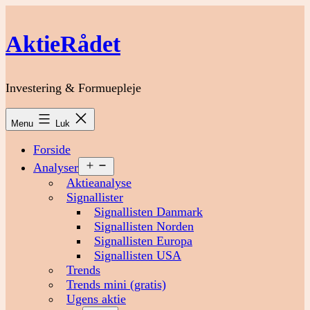
Fortsæt
til
AktieRådet
indhold
Investering & Formuepleje
Menu
Luk
Forside
Åbn
Analyser
menu
Aktieanalyse
Signallister
Signallisten Danmark
Signallisten Norden
Signallisten Europa
Signallisten USA
Trends
Trends mini (gratis)
Ugens aktie