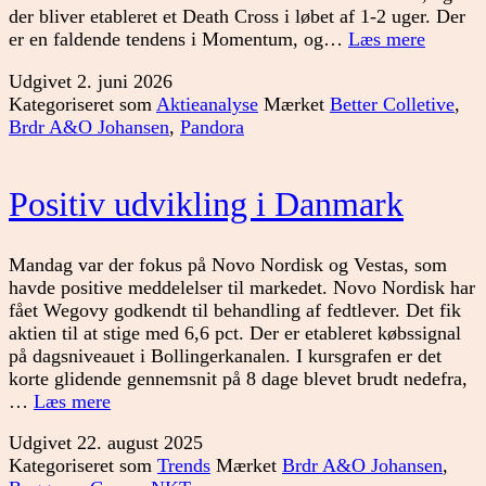
der bliver etableret et Death Cross i løbet af 1-2 uger. Der
Portefø
er en faldende tendens i Momentum, og…
Læs mere
Udgivet
2. juni 2026
Kategoriseret som
Aktieanalyse
Mærket
Better Colletive
,
Brdr A&O Johansen
,
Pandora
Positiv udvikling i Danmark
Mandag var der fokus på Novo Nordisk og Vestas, som
havde positive meddelelser til markedet. Novo Nordisk har
fået Wegovy godkendt til behandling af fedtlever. Det fik
aktien til at stige med 6,6 pct. Der er etableret købssignal
på dagsniveauet i Bollingerkanalen. I kursgrafen er det
korte glidende gennemsnit på 8 dage blevet brudt nedefra,
Positiv
…
Læs mere
udvikling
Udgivet
22. august 2025
i
Kategoriseret som
Trends
Mærket
Brdr A&O Johansen
,
Danmark