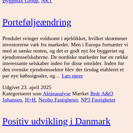
Byggmax Group
,
NKT
Porteføljeændring
Pendulet svinger voldsomt i øjeblikket, hvilket skræmmer
investorerne væk fra markedet. Men i Europa fortsætter vi
med at sænke renten, og det er godt nyt for byggeriet og
ejendomsselskaberne. De nordiske markeder har en række
interessante selskaber inden for disse områder. Inden for
den svenske ejendomssektor blev der tirsdag etableret et
Porteføljeændring
par nye købssignaler, og…
Læs mere
Udgivet
23. april 2025
Kategoriseret som
Aktieanalyse
Mærket
Brdr A&O
Johansen
,
H+H
,
Neobo Fastigheter
,
NP3 Fastigheter
Positiv udvikling i Danmark