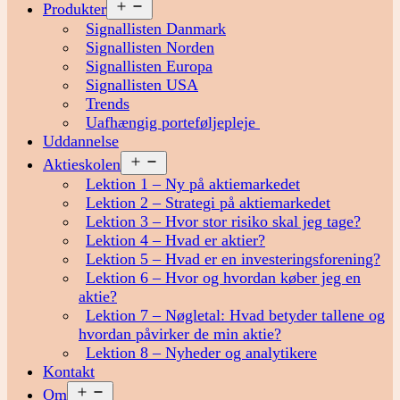
Åbn
Produkter
menu
Signallisten Danmark
Signallisten Norden
Signallisten Europa
Signallisten USA
Trends
Uafhængig porteføljepleje
Uddannelse
Åbn
Aktieskolen
menu
Lektion 1 – Ny på aktiemarkedet
Lektion 2 – Strategi på aktiemarkedet
Lektion 3 – Hvor stor risiko skal jeg tage?
Lektion 4 – Hvad er aktier?
Lektion 5 – Hvad er en investeringsforening?
Lektion 6 – Hvor og hvordan køber jeg en
aktie?
Lektion 7 – Nøgletal: Hvad betyder tallene og
hvordan påvirker de min aktie?
Lektion 8 – Nyheder og analytikere
Kontakt
Åbn
Om