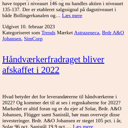
have toppet i niveauet 146 og nu handles aktien i niveauet
135-137. Der er etableret salgssignal på dagsniveauet i
Hvad
både Bollingerkanalen og…
Læs mere
vil
Udgivet
10. februar 2023
markedet?
Kategoriseret som
Trends
Mærket
Astrazeneca
,
Brdr A&O
Johansen
,
SimCorp
Håndværkerfradraget bliver
afskaffet i 2022
Hvad betyder det for leverandørerne til håndværkerne i
2022? Og kommer det til at ses i regnskaberne for 2022?
Markedet er altid foran og er du ejer af Solar, Brdr. A&O
Johansen, Flügger samt Sanistål, bør man overveje disse
investeringer. Brdr. A&O Johansen er steget 105 pct. i år,
Håndværkerfradr
Solar 96 pct. Sanistål 19,9 pct.…
Læs mere