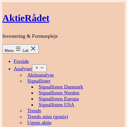
Fortsæt
til
AktieRådet
indhold
Investering & Formuepleje
Menu
Luk
Forside
Åbn
Analyser
menu
Aktieanalyse
Signallister
Signallisten Danmark
Signallisten Norden
Signallisten Europa
Signallisten USA
Trends
Trends mini (gratis)
Ugens aktie