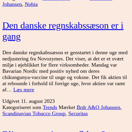
Johansen
,
Nobia
Den danske regnskabssæson er i
gang
Den danske regnskabssæson er genstartet i denne uge med
nedjustering fra Novozymes. Det viser, at det er et svært
miljø i øjeblikket for flere virksomheder. Mandag var
Bavarian Nordic med positiv nyhed om deres
chikungunya-vaccine til unge og voksne. Det fik aktien til
at rebounde i forhold til forrige uge, hvor aktien var ramt
Den
af…
Læs mere
danske
Udgivet
11. august 2023
regnskabssæson
Kategoriseret som
Trends
Mærket
Brdr A&O Johansen
,
er
Scandinavian Tobacco Group
,
Securitas
i
gang