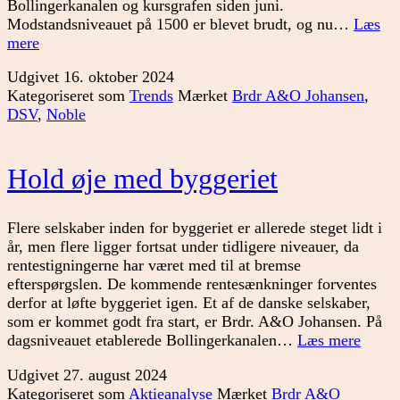
Bollingerkanalen og kursgrafen siden juni.
Modstandsniveauet på 1500 er blevet brudt, og nu…
Læs
Så
mere
er
Udgivet
16. oktober 2024
sæsonen
Kategoriseret som
Trends
Mærket
Brdr A&O Johansen
,
i
DSV
,
Noble
gang
Hold øje med byggeriet
Flere selskaber inden for byggeriet er allerede steget lidt i
år, men flere ligger fortsat under tidligere niveauer, da
rentestigningerne har været med til at bremse
efterspørgslen. De kommende rentesænkninger forventes
derfor at løfte byggeriet igen. Et af de danske selskaber,
som er kommet godt fra start, er Brdr. A&O Johansen. På
Hold
dagsniveauet etablerede Bollingerkanalen…
Læs mere
øje
Udgivet
27. august 2024
med
Kategoriseret som
Aktieanalyse
Mærket
Brdr A&O
bygge