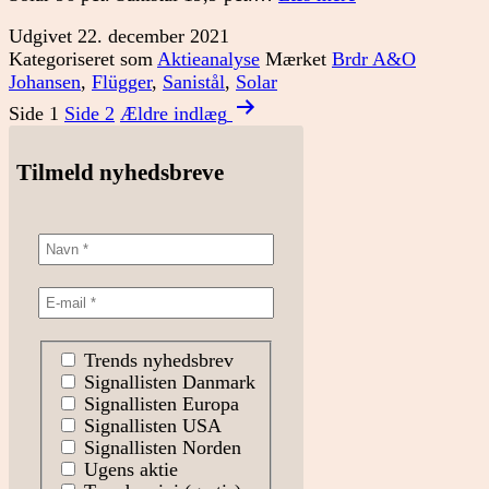
bliver
Udgivet
22. december 2021
afskaffet
Kategoriseret som
Aktieanalyse
Mærket
Brdr A&O
i
Johansen
,
Flügger
,
Sanistål
,
Solar
2022
Indlægsinddeling
Side 1
Side 2
Ældre
indlæg
Tilmeld nyhedsbreve
Trends nyhedsbrev
Signallisten Danmark
Signallisten Europa
Signallisten USA
Signallisten Norden
Ugens aktie