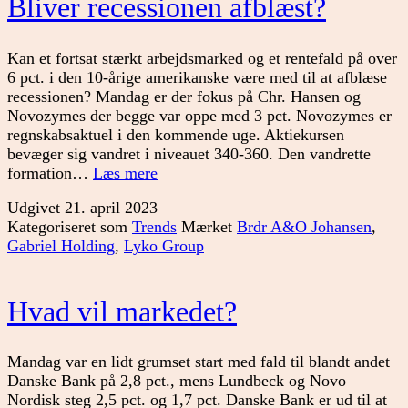
Bliver recessionen afblæst?
Kan et fortsat stærkt arbejdsmarked og et rentefald på over
6 pct. i den 10-årige amerikanske være med til at afblæse
recessionen? Mandag er der fokus på Chr. Hansen og
Novozymes der begge var oppe med 3 pct. Novozymes er
regnskabsaktuel i den kommende uge. Aktiekursen
bevæger sig vandret i niveauet 340-360. Den vandrette
Bliver
formation…
Læs mere
recessionen
Udgivet
21. april 2023
afblæst?
Kategoriseret som
Trends
Mærket
Brdr A&O Johansen
,
Gabriel Holding
,
Lyko Group
Hvad vil markedet?
Mandag var en lidt grumset start med fald til blandt andet
Danske Bank på 2,8 pct., mens Lundbeck og Novo
Nordisk steg 2,5 pct. og 1,7 pct. Danske Bank er ud til at