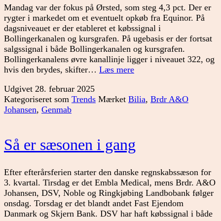
Mandag var der fokus på Ørsted, som steg 4,3 pct. Der er
rygter i markedet om et eventuelt opkøb fra Equinor. På
dagsniveauet er der etableret et købssignal i
Bollingerkanalen og kursgrafen. På ugebasis er der fortsat
salgssignal i både Bollingerkanalen og kursgrafen.
Bollingerkanalens øvre kanallinje ligger i niveauet 322, og
Positiv
hvis den brydes, skifter…
Læs mere
udvikling
Udgivet
28. februar 2025
i
Kategoriseret som
Trends
Mærket
Bilia
,
Brdr A&O
Danmark
Johansen
,
Genmab
Så er sæsonen i gang
Efter efterårsferien starter den danske regnskabssæson for
3. kvartal. Tirsdag er det Embla Medical, mens Brdr. A&O
Johansen, DSV, Noble og Ringkjøbing Landbobank følger
onsdag. Torsdag er det blandt andet Fast Ejendom
Danmark og Skjern Bank. DSV har haft købssignal i både