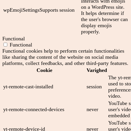
interacts with emojis
on a WordPress site.
wpEmojiSettingsSupports
session
It helps determine if
the user's browser can
display emojis
properly.
Functional
Functional
Functional cookies help to perform certain functionalities
like sharing the content of the website on social media
platforms, collect feedbacks, and other third-party features.
Cookie
Varighed
The yt-rem
used to sto
yt-remote-cast-installed
session
preferenc
video.
YouTube se
yt-remote-connected-devices
never
user's vid
embedded 
YouTube se
yt-remote-device-id
never
user's vid