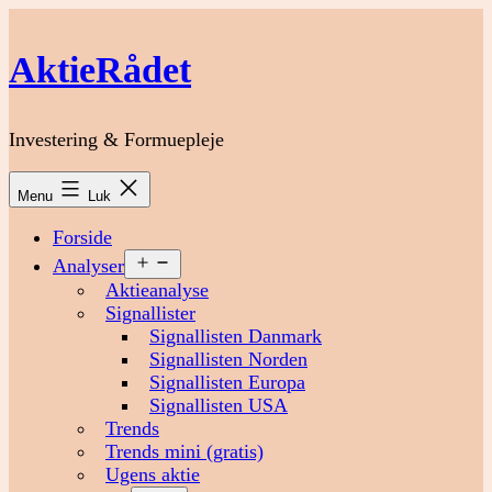
Fortsæt
til
AktieRådet
indhold
Investering & Formuepleje
Menu
Luk
Forside
Åbn
Analyser
menu
Aktieanalyse
Signallister
Signallisten Danmark
Signallisten Norden
Signallisten Europa
Signallisten USA
Trends
Trends mini (gratis)
Ugens aktie