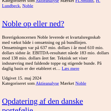
Kategoriseret som
Aktieanalyse
Mærket
FLSmidth
,
H.
Lundbeck
,
Noble
Noble op eller ned?
Borerigskoncernen Noble leverede et kvartalsregnskab
med vækst både i omsætning og på bundlinjen.
Omsætningen var på 637 mio. dollars i år mod 610 mio.
dollars sidste år. EBITDA-resultatet nåede 183 mio. dollars
mod 138 mio. dollars året før. Teknisk set viser
indsnævring med faldende toppe og stigende bunde. På
Noble
daglig basis er der etableret et…
Læs mere
op
Udgivet
15. maj 2024
eller
Kategoriseret som
Aktieanalyse
Mærket
Noble
ned?
Opdatering af den danske
portefølje