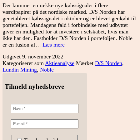
Der kommer en række nye købssignaler i flere
værdipapirer på det nordiske marked. D/S Norden har
genetableret købssignalet i oktober og er blevet genkøbt til
porteføljen. Mandagens fald i forbindelse med udbyttet
giver en mulighed for at investere i selskabet, hvis man
ikke har den. Fastholder D/S Norden i porteføljen. Noble
Nye
er en fusion af…
Læs mere
selskaber
Udgivet
9. november 2022
i
Kategoriseret som
Aktieanalyse
Mærket
D/S Norden
,
porteføljen
Lundin Mining
,
Noble
Tilmeld nyhedsbreve