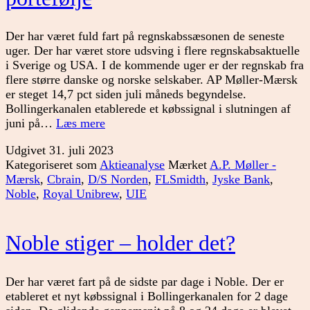
Der har været fuld fart på regnskabssæsonen de seneste
uger. Der har været store udsving i flere regnskabsaktuelle
i Sverige og USA. I de kommende uger er der regnskab fra
flere større danske og norske selskaber. AP Møller-Mærsk
er steget 14,7 pct siden juli måneds begyndelse.
Bollingerkanalen etablerede et købssignal i slutningen af
Opdatering
juni på…
Læs mere
af
Udgivet
31. juli 2023
den
Kategoriseret som
Aktieanalyse
Mærket
A.P. Møller -
danske
Mærsk
,
Cbrain
,
D/S Norden
,
FLSmidth
,
Jyske Bank
,
portefølje
Noble
,
Royal Unibrew
,
UIE
Noble stiger – holder det?
Der har været fart på de sidste par dage i Noble. Der er
etableret et nyt købssignal i Bollingerkanalen for 2 dage