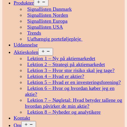
Åbn
Produkter
menu
Signallisten Danmark
Signallisten Norden
Signallisten Europa
Signallisten USA
Trends
Uafhængig porteføljepleje
Uddannelse
Åbn
Aktieskolen
menu
Lektion 1 – Ny på aktiemarkedet
Lektion 2 – Strategi på aktiemarkedet
Lektion 3 – Hvor stor risiko skal jeg tage?
Lektion 4 – Hvad er aktier?
Lektion 5 – Hvad er en investeringsforening?
Lektion 6 – Hvor og hvordan køber jeg en
aktie?
Lektion 7 – Nøgletal: Hvad betyder tallene og
hvordan påvirker de min aktie?
Lektion 8 – Nyheder og analytikere
Kontakt
Åbn
Om