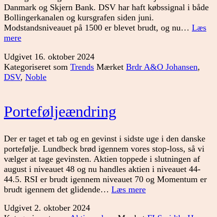
Danmark og Skjern Bank. DSV har haft købssignal i både
Bollingerkanalen og kursgrafen siden juni.
Modstandsniveauet på 1500 er blevet brudt, og nu…
Læs
Så
mere
er
Udgivet
16. oktober 2024
sæsonen
Kategoriseret som
Trends
Mærket
Brdr A&O Johansen
,
i
DSV
,
Noble
gang
Porteføljeændring
Der er taget et tab og en gevinst i sidste uge i den danske
portefølje. Lundbeck brød igennem vores stop-loss, så vi
vælger at tage gevinsten. Aktien toppede i slutningen af
august i niveauet 48 og nu handles aktien i niveauet 44-
44.5. RSI er brudt igennem niveauet 70 og Momentum er
Porteføljeændring
brudt igennem det glidende…
Læs mere
Udgivet
2. oktober 2024