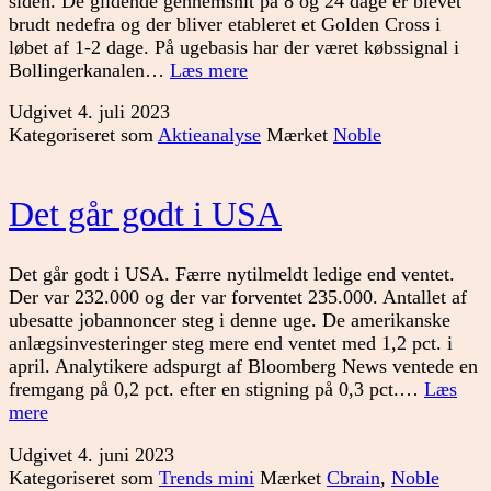
siden. De glidende gennemsnit på 8 og 24 dage er blevet
brudt nedefra og der bliver etableret et Golden Cross i
løbet af 1-2 dage. På ugebasis har der været købssignal i
Noble
Bollingerkanalen…
Læs mere
stiger
Udgivet
4. juli 2023
–
Kategoriseret som
Aktieanalyse
Mærket
Noble
holder
det?
Det går godt i USA
Det går godt i USA. Færre nytilmeldt ledige end ventet.
Der var 232.000 og der var forventet 235.000. Antallet af
ubesatte jobannoncer steg i denne uge. De amerikanske
anlægsinvesteringer steg mere end ventet med 1,2 pct. i
april. Analytikere adspurgt af Bloomberg News ventede en
fremgang på 0,2 pct. efter en stigning på 0,3 pct.…
Læs
Det
mere
går
Udgivet
4. juni 2023
godt
Kategoriseret som
Trends mini
Mærket
Cbrain
,
Noble
i