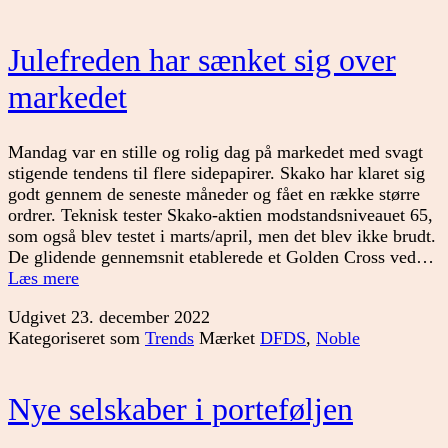
USA
Julefreden har sænket sig over
markedet
Mandag var en stille og rolig dag på markedet med svagt
stigende tendens til flere sidepapirer. Skako har klaret sig
godt gennem de seneste måneder og fået en række større
ordrer. Teknisk tester Skako-aktien modstandsniveauet 65,
som også blev testet i marts/april, men det blev ikke brudt.
De glidende gennemsnit etablerede et Golden Cross ved…
Julefreden
Læs mere
har
Udgivet
23. december 2022
sænket
Kategoriseret som
Trends
Mærket
DFDS
,
Noble
sig
over
markedet
Nye selskaber i porteføljen