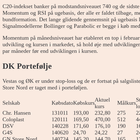
C20-indekset banker på modstandsniveauet 740 og de sidste
Momentum og RSI på ugebasis, der alle er faldet tilbage, men
bundformation. Det lange glidende gennemsnit på ugebasis li
Signalmodellerne Bollinger og Parabolic er begge i køb med 
Momentum på månedsniveauet har etableret en top i februar
udvikling og kursen i markedet, så hold øje med udviklingen
par måneder før end udviklingen i kursen.
DK Portefølje
Vestas og ØK er under stop-loss og de er fortsat på salgsli
Store Nord er taget med i porteføljen.
Aktuel
S
Selskab
Købsdato
Købskurs
Målkurs
kurs
l
Chr. Hansen
131011
193,00
232,80
275
2
Coloplast
120111
169,50
470,00
512
4
DSV
140228
171,60
176,10
190
1
G4S
140620
24,70
24,22
27
2
GN Store Nord
140724
145,20
144,70
165
1