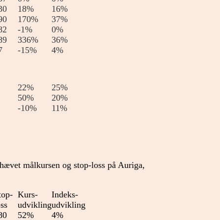
30
18%
16%
90
170%
37%
82
-1%
0%
89
336%
36%
7
-15%
4%
22%
25%
50%
20%
-10%
11%
r hævet målkursen og stop-loss på Auriga,
top-
Kurs-
Indeks-
oss
udvikling
udvikling
80
52%
4%