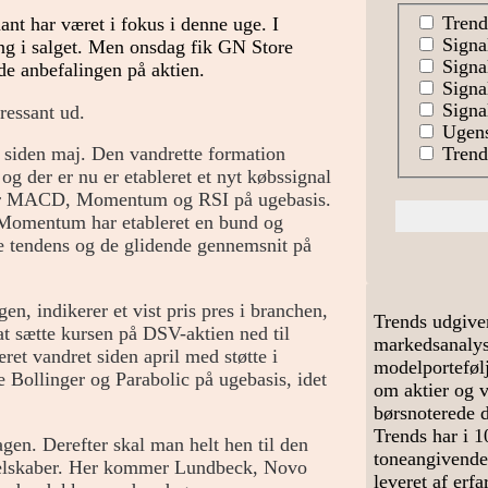
Trend
t har været i fokus i denne uge. I
Signa
ing i salget. Men onsdag fik GN Store
Signal
e anbefalingen på aktien.
Signa
Signal
ressant ud.
Ugens
Trends
 siden maj. Den vandrette formation
og der er nu er etableret et nyt købssignal
ller MACD, Momentum og RSI på ugebasis.
 Momentum har etableret en bund og
ve tendens og de glidende gennemsnit på
, indikerer et vist pris pres i branchen,
Trends udgive
at sætte kursen på DSV-aktien ned til
markedsanalyse
ret vandret siden april med støtte i
modelportefølj
 Bollinger og Parabolic på ugebasis, idet
om aktier og 
børsnoterede 
Trends har i 1
n. Derefter skal man helt hen til den
toneangivende
e selskaber. Her kommer Lundbeck, Novo
leveret af erf