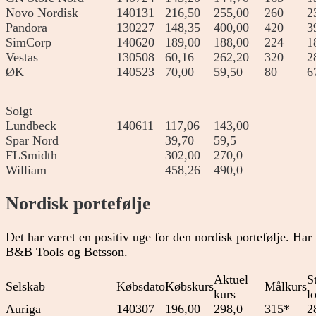
Novo Nordisk
140131
216,50
255,00
260
2
Pandora
130227
148,35
400,00
420
3
SimCorp
140620
189,00
188,00
224
1
Vestas
130508
60,16
262,20
320
2
ØK
140523
70,00
59,50
80
6
Solgt
Lundbeck
140611
117,06
143,00
Spar Nord
39,70
59,5
FLSmidth
302,00
270,0
William
458,26
490,0
Nordisk portefølje
Det har været en positiv uge for den nordisk portefølje. Ha
B&B Tools og Betsson.
Aktuel
S
Selskab
Købsdato
Købskurs
Målkurs
kurs
l
Auriga
140307
196,00
298,0
315*
2