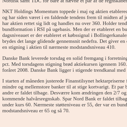
Nordisk samt TDC for bare at nævne et par af de regnskaber
NKT Holdings Momentum toppede i maj og aktien etablerede 
og har siden været i en faldende tendens frem til midten af j
har aktien rettet sig lidt og handles nu over 360. Holder tend
bundformation i RSI på ugebasis. Men der er etableret en 
dagsniveauet er der etableret et købssignal i Bollingerkanale
brydes det lange glidende gennemsnit nedefra. Det giver e
en stigning i aktien til nærmeste modstandsniveau 410.
Danske Bank leverede torsdag en solid fremgang i forretninge
pct. Med torsdagens stigning brød aktiekursen igennem 160. 
foråret 2008. Danske Bank ligger i stigende trendkanal me
I starten af måneden justerede Finanstilsynet hektarpriserne 
mindre og mellemstore banker til at stige kortvarigt. Et par
andre er faldet tilbage. Desværre kom ændringen den 2/7 og 
kommende halvårsregnskab. Spar Nord Bank er faldet tilbag
under kurs 60. Nærmeste støtteniveau er 55, der var en bun
modstandsniveau er 65 og så 70.