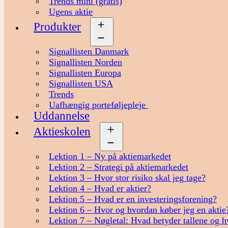
Trends mini (gratis)
Ugens aktie
Produkter
Åbn
menu
Signallisten Danmark
Signallisten Norden
Signallisten Europa
Signallisten USA
Trends
Uafhængig porteføljepleje
Uddannelse
Aktieskolen
Åbn
menu
Lektion 1 – Ny på aktiemarkedet
Lektion 2 – Strategi på aktiemarkedet
Lektion 3 – Hvor stor risiko skal jeg tage?
Lektion 4 – Hvad er aktier?
Lektion 5 – Hvad er en investeringsforening?
Lektion 6 – Hvor og hvordan køber jeg en aktie
Lektion 7 – Nøgletal: Hvad betyder tallene og h