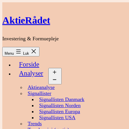
Fortsæt
til
indhold
AktieRådet
Investering & Formuepleje
Menu
Luk
Forside
Analyser
Åbn
menu
Aktieanalyse
Signallister
Signallisten Danmark
Signallisten Norden
Signallisten Europa
Signallisten USA
Trends