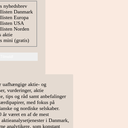
s nyhedsbrev
llisten Danmark
listen Europa
llisten USA
listen Norden
 aktie
 mini (gratis)
r uafhængige aktie- og
r, vurderinger, aktie
e, tips og råd samt anbefalinger
værdipapirer, med fokus på
danske og nordiske selskaber.
0 år været en af de mest
 aktieanalysetjenester i Danmark,
arne analytikere, som konstant