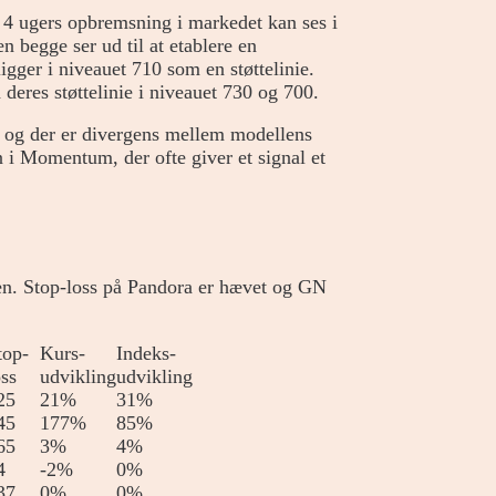
 4 ugers opbremsning i markedet kan ses i
 begge ser ud til at etablere en
gger i niveauet 710 som en støttelinie.
deres støttelinie i niveauet 730 og 700.
 og der er divergens mellem modellens
 i Momentum, der ofte giver et signal et
sten. Stop-loss på Pandora er hævet og GN
top-
Kurs-
Indeks-
oss
udvikling
udvikling
25
21%
31%
45
177%
85%
65
3%
4%
4
-2%
0%
37
0%
0%