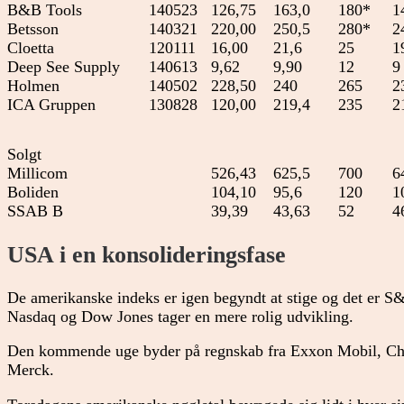
B&B Tools
140523
126,75
163,0
180*
1
Betsson
140321
220,00
250,5
280*
2
Cloetta
120111
16,00
21,6
25
1
Deep See Supply
140613
9,62
9,90
12
9
Holmen
140502
228,50
240
265
2
ICA Gruppen
130828
120,00
219,4
235
2
Solgt
Millicom
526,43
625,5
700
6
Boliden
104,10
95,6
120
1
SSAB B
39,39
43,63
52
4
USA i en konsolideringsfase
De amerikanske indeks er igen begyndt at stige og det er S
Nasdaq og Dow Jones tager en mere rolig udvikling.
Den kommende uge byder på regnskab fra Exxon Mobil, Ch
Merck.