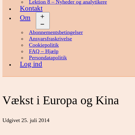
Lektion 8 – Nyheder og analytikere
Kontakt
Om
Åbn
menu
Abonnementsbetingelser
Ansvarsfraskrivelse
Cookiepolitik
FAQ – Hjælp
Persondatapolitik
Log ind
Vækst i Europa og Kina
Udgivet
25. juli 2014