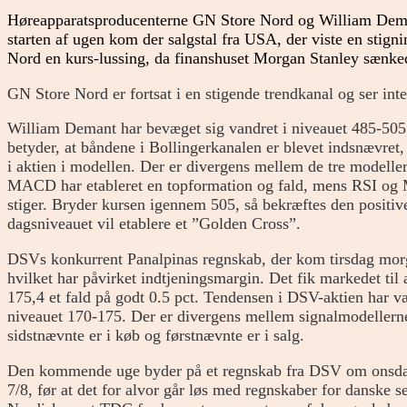
Høreapparatsproducenterne GN Store Nord og William Deman
starten af ugen kom der salgstal fra USA, der viste en stign
Nord en kurs-lussing, da finanshuset Morgan Stanley sænked
GN Store Nord er fortsat i en stigende trendkanal og ser inte
William Demant har bevæget sig vandret i niveauet 485-505
betyder, at båndene i Bollingerkanalen er blevet indsnævret, 
i aktien i modellen. Der er divergens mellem de tre mode
MACD har etableret en topformation og fald, mens RSI og
stiger. Bryder kursen igennem 505, så bekræftes den positi
dagsniveauet vil etablere et ”Golden Cross”.
DSVs konkurrent Panalpinas regnskab, der kom tirsdag morgen
hvilket har påvirket indtjeningsmargin. Det fik markedet til 
175,4 et fald på godt 0.5 pct. Tendensen i DSV-aktien har væ
niveauet 170-175. Der er divergens mellem signalmodellerne
sidstnævnte er i køb og førstnævnte er i salg.
Den kommende uge byder på et regnskab fra DSV om onsdage
7/8, før at det for alvor går løs med regnskaber for dansk