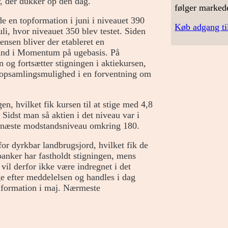
, der dukker op den dag.
følger marked
en topformation i juni i niveauet 390
Køb adgang ti
uli, hvor niveauet 350 blev testet. Siden
ensen bliver der etableret en
bund i Momentum på ugebasis. På
n og fortsætter stigningen i aktiekursen,
n opsamlingsmulighed i en forventning om
n, hvilket fik kursen til at stige med 4,8
Sidst man så aktien i det niveau var i
d næste modstandsniveau omkring 180.
for dyrkbar landbrugsjord, hvilket fik de
 banker har fastholdt stigningen, mens
vil derfor ikke være indregnet i det
e efter meddelelsen og handles i dag
dformation i maj. Nærmeste