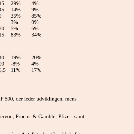
45
29%
4%
45
14%
9%
9
35%
85%
3%
0%
30
5%
6%
15
83%
34%
40
19%
20%
00
-8%
4%
6,5
11%
17%
&P 500, der leder udviklingen, mens
ervon, Procter & Gamble, Pfizer samt