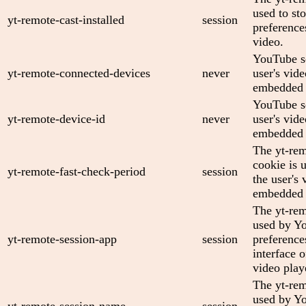
used to sto
yt-remote-cast-installed
session
preferenc
video.
YouTube se
yt-remote-connected-devices
never
user's vid
embedded 
YouTube se
yt-remote-device-id
never
user's vid
embedded 
The yt-rem
cookie is 
yt-remote-fast-check-period
session
the user's 
embedded 
The yt-rem
used by Yo
yt-remote-session-app
session
preference
interface
video play
The yt-rem
used by Yo
yt-remote-session-name
session