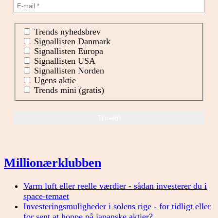
Trends nyhedsbrev
Signallisten Danmark
Signallisten Europa
Signallisten USA
Signallisten Norden
Ugens aktie
Trends mini (gratis)
Millionærklubben
Varm luft eller reelle værdier - sådan investerer du i
space-temaet
Investeringsmuligheder i solens rige - for tidligt eller
for sent at hoppe på japanske aktier?