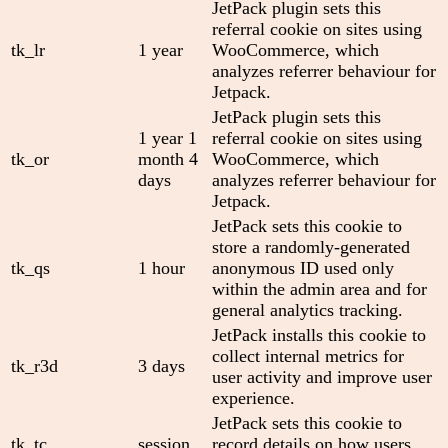
JetPack plugin sets this
referral cookie on sites using
tk_lr
1 year
WooCommerce, which
analyzes referrer behaviour for
Jetpack.
JetPack plugin sets this
1 year 1
referral cookie on sites using
tk_or
month 4
WooCommerce, which
days
analyzes referrer behaviour for
Jetpack.
JetPack sets this cookie to
store a randomly-generated
tk_qs
1 hour
anonymous ID used only
within the admin area and for
general analytics tracking.
JetPack installs this cookie to
collect internal metrics for
tk_r3d
3 days
user activity and improve user
experience.
JetPack sets this cookie to
tk_tc
session
record details on how users