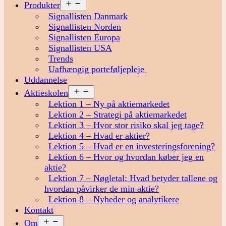
Åbn
Produkter
menu
Signallisten Danmark
Signallisten Norden
Signallisten Europa
Signallisten USA
Trends
Uafhængig porteføljepleje
Uddannelse
Åbn
Aktieskolen
menu
Lektion 1 – Ny på aktiemarkedet
Lektion 2 – Strategi på aktiemarkedet
Lektion 3 – Hvor stor risiko skal jeg tage?
Lektion 4 – Hvad er aktier?
Lektion 5 – Hvad er en investeringsforening?
Lektion 6 – Hvor og hvordan køber jeg en
aktie?
Lektion 7 – Nøgletal: Hvad betyder tallene og
hvordan påvirker de min aktie?
Lektion 8 – Nyheder og analytikere
Kontakt
Åbn
Om