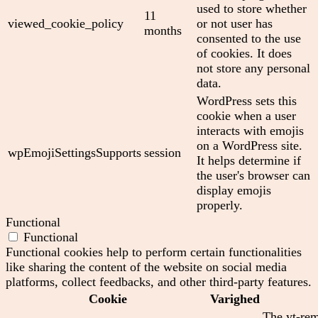
used to store whether
11
viewed_cookie_policy
or not user has
months
consented to the use
of cookies. It does
not store any personal
data.
WordPress sets this
cookie when a user
interacts with emojis
on a WordPress site.
wpEmojiSettingsSupports
session
It helps determine if
the user's browser can
display emojis
properly.
Functional
Functional
Functional cookies help to perform certain functionalities
like sharing the content of the website on social media
platforms, collect feedbacks, and other third-party features.
Cookie
Varighed
The yt-rem