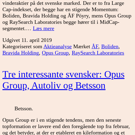
vinderaktier på det svenske marked. Der er to fra Large
Cap-indekset, der begge har en stigende Momentum:
Boliden, Bravida Holding og ÅF Pöyry, mens Opus Group
og RaySearch Laboratories begge hører til i MidCap-
5
segmentet.…
Læs mere
interessante
Udgivet
11. april 2019
aktier
Kategoriseret som
Aktieanalyse
Mærket
ÅF
,
Boliden
,
på
Bravida Holding
,
Opus Group
,
RaySearch Laboratories
den
svenske
børs
Tre interessante svensker: Opus
Group, Autoliv og Betsson
Betsson.
Opus Group er i en stigende tendens, men den seneste
topformation er lavere end den foregående top fra februar,
og det betyder, at der er etableret en kileformation og et