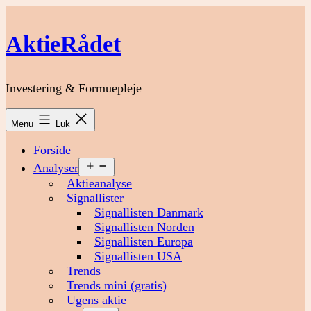
Fortsæt
til
AktieRådet
indhold
Investering & Formuepleje
Menu
Luk
Forside
Åbn
Analyser
menu
Aktieanalyse
Signallister
Signallisten Danmark
Signallisten Norden
Signallisten Europa
Signallisten USA
Trends
Trends mini (gratis)
Ugens aktie