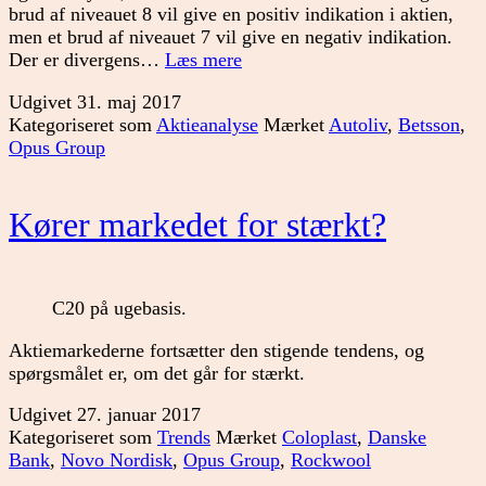
brud af niveauet 8 vil give en positiv indikation i aktien,
men et brud af niveauet 7 vil give en negativ indikation.
Tre
Der er divergens…
Læs mere
interessante
Udgivet
31. maj 2017
svensker:
Kategoriseret som
Aktieanalyse
Mærket
Autoliv
,
Betsson
,
Opus
Opus Group
Group,
Autoliv
og
Kører markedet for stærkt?
Betsson
C20 på ugebasis.
Aktiemarkederne fortsætter den stigende tendens, og
spørgsmålet er, om det går for stærkt.
Udgivet
27. januar 2017
Kategoriseret som
Trends
Mærket
Coloplast
,
Danske
Bank
,
Novo Nordisk
,
Opus Group
,
Rockwool