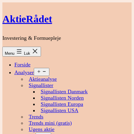
Fortsæt
til
AktieRådet
indhold
Investering & Formuepleje
Menu
Luk
Forside
Åbn
Analyser
menu
Aktieanalyse
Signallister
Signallisten Danmark
Signallisten Norden
Signallisten Europa
Signallisten USA
Trends
Trends mini (gratis)
Ugens aktie