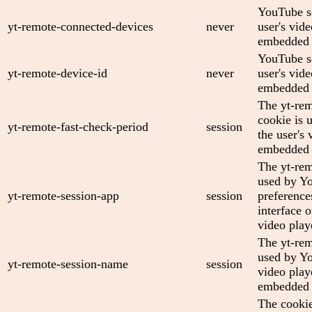
YouTube se
yt-remote-connected-devices
never
user's vid
embedded 
YouTube se
yt-remote-device-id
never
user's vid
embedded 
The yt-rem
cookie is 
yt-remote-fast-check-period
session
the user's 
embedded 
The yt-rem
used by Yo
yt-remote-session-app
session
preference
interface
video play
The yt-rem
used by Yo
yt-remote-session-name
session
video play
embedded 
The cooki