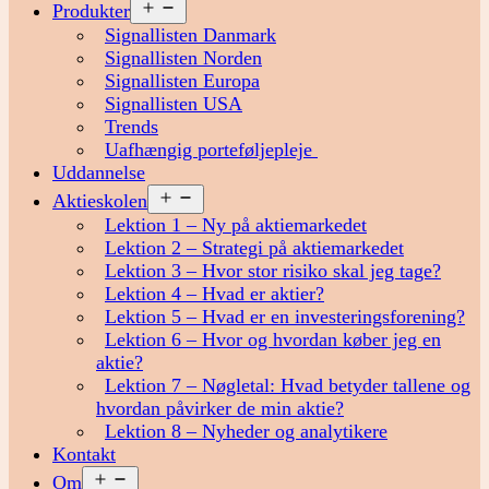
Åbn
Produkter
menu
Signallisten Danmark
Signallisten Norden
Signallisten Europa
Signallisten USA
Trends
Uafhængig porteføljepleje
Uddannelse
Åbn
Aktieskolen
menu
Lektion 1 – Ny på aktiemarkedet
Lektion 2 – Strategi på aktiemarkedet
Lektion 3 – Hvor stor risiko skal jeg tage?
Lektion 4 – Hvad er aktier?
Lektion 5 – Hvad er en investeringsforening?
Lektion 6 – Hvor og hvordan køber jeg en
aktie?
Lektion 7 – Nøgletal: Hvad betyder tallene og
hvordan påvirker de min aktie?
Lektion 8 – Nyheder og analytikere
Kontakt
Åbn
Om