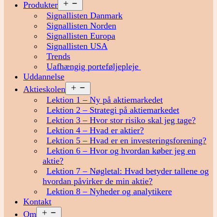
Åbn
Produkter
menu
Signallisten Danmark
Signallisten Norden
Signallisten Europa
Signallisten USA
Trends
Uafhængig porteføljepleje
Uddannelse
Åbn
Aktieskolen
menu
Lektion 1 – Ny på aktiemarkedet
Lektion 2 – Strategi på aktiemarkedet
Lektion 3 – Hvor stor risiko skal jeg tage?
Lektion 4 – Hvad er aktier?
Lektion 5 – Hvad er en investeringsforening?
Lektion 6 – Hvor og hvordan køber jeg en
aktie?
Lektion 7 – Nøgletal: Hvad betyder tallene og
hvordan påvirker de min aktie?
Lektion 8 – Nyheder og analytikere
Kontakt
Åbn
Om