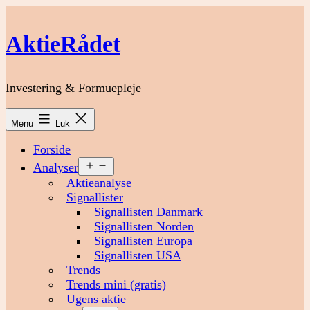
Fortsæt
til
AktieRådet
indhold
Investering & Formuepleje
Menu
Luk
Forside
Åbn
Analyser
menu
Aktieanalyse
Signallister
Signallisten Danmark
Signallisten Norden
Signallisten Europa
Signallisten USA
Trends
Trends mini (gratis)
Ugens aktie