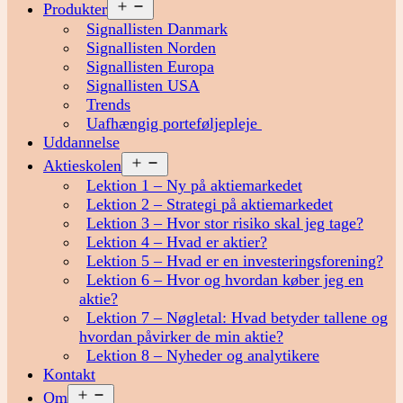
Åbn
Produkter
menu
Signallisten Danmark
Signallisten Norden
Signallisten Europa
Signallisten USA
Trends
Uafhængig porteføljepleje
Uddannelse
Åbn
Aktieskolen
menu
Lektion 1 – Ny på aktiemarkedet
Lektion 2 – Strategi på aktiemarkedet
Lektion 3 – Hvor stor risiko skal jeg tage?
Lektion 4 – Hvad er aktier?
Lektion 5 – Hvad er en investeringsforening?
Lektion 6 – Hvor og hvordan køber jeg en
aktie?
Lektion 7 – Nøgletal: Hvad betyder tallene og
hvordan påvirker de min aktie?
Lektion 8 – Nyheder og analytikere
Kontakt
Åbn
Om