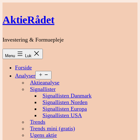
Fortsæt
til
AktieRådet
indhold
Investering & Formuepleje
Menu
Luk
Forside
Åbn
Analyser
menu
Aktieanalyse
Signallister
Signallisten Danmark
Signallisten Norden
Signallisten Europa
Signallisten USA
Trends
Trends mini (gratis)
Ugens aktie