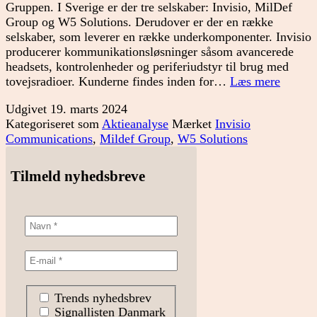
Gruppen. I Sverige er der tre selskaber: Invisio, MilDef
Group og W5 Solutions. Derudover er der en række
selskaber, som leverer en række underkomponenter. Invisio
producerer kommunikationsløsninger såsom avancerede
headsets, kontrolenheder og periferiudstyr til brug med
Forsvar
tovejsradioer. Kunderne findes inden for…
Læs mere
er
Udgivet
19. marts 2024
mere
Kategoriseret som
Aktieanalyse
Mærket
Invisio
end
Communications
,
Mildef Group
,
W5 Solutions
krudt
og
kugler
Tilmeld nyhedsbreve
Trends nyhedsbrev
Signallisten Danmark