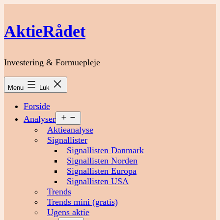
Fortsæt
til
AktieRådet
indhold
Investering & Formuepleje
Menu
Luk
Forside
Åbn
Analyser
menu
Aktieanalyse
Signallister
Signallisten Danmark
Signallisten Norden
Signallisten Europa
Signallisten USA
Trends
Trends mini (gratis)
Ugens aktie