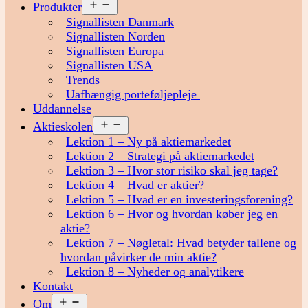
Åbn
Produkter
menu
Signallisten Danmark
Signallisten Norden
Signallisten Europa
Signallisten USA
Trends
Uafhængig porteføljepleje
Uddannelse
Åbn
Aktieskolen
menu
Lektion 1 – Ny på aktiemarkedet
Lektion 2 – Strategi på aktiemarkedet
Lektion 3 – Hvor stor risiko skal jeg tage?
Lektion 4 – Hvad er aktier?
Lektion 5 – Hvad er en investeringsforening?
Lektion 6 – Hvor og hvordan køber jeg en
aktie?
Lektion 7 – Nøgletal: Hvad betyder tallene og
hvordan påvirker de min aktie?
Lektion 8 – Nyheder og analytikere
Kontakt
Åbn
Om