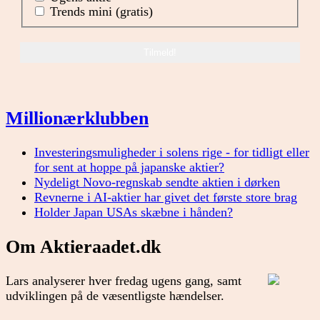
Trends mini (gratis)
Millionærklubben
Investeringsmuligheder i solens rige - for tidligt eller
for sent at hoppe på japanske aktier?
Nydeligt Novo-regnskab sendte aktien i dørken
Revnerne i AI-aktier har givet det første store brag
Holder Japan USAs skæbne i hånden?
Om Aktieraadet.dk
Lars analyserer hver fredag ugens gang, samt
udviklingen på de væsentligste hændelser.