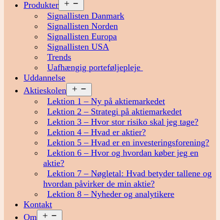
Åbn
Produkter
menu
Signallisten Danmark
Signallisten Norden
Signallisten Europa
Signallisten USA
Trends
Uafhængig porteføljepleje
Uddannelse
Åbn
Aktieskolen
menu
Lektion 1 – Ny på aktiemarkedet
Lektion 2 – Strategi på aktiemarkedet
Lektion 3 – Hvor stor risiko skal jeg tage?
Lektion 4 – Hvad er aktier?
Lektion 5 – Hvad er en investeringsforening?
Lektion 6 – Hvor og hvordan køber jeg en
aktie?
Lektion 7 – Nøgletal: Hvad betyder tallene og
hvordan påvirker de min aktie?
Lektion 8 – Nyheder og analytikere
Kontakt
Åbn
Om