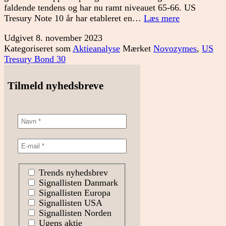
faldende tendens og har nu ramt niveauet 65-66. US
Ny
Tresury Note 10 år har etableret en…
Læs mere
aktie
Udgivet
8. november 2023
i
Kategoriseret som
Aktieanalyse
Mærket
Novozymes
,
US
porteføljen
Tresury Bond 30
Tilmeld nyhedsbreve
Trends nyhedsbrev
Signallisten Danmark
Signallisten Europa
Signallisten USA
Signallisten Norden
Ugens aktie