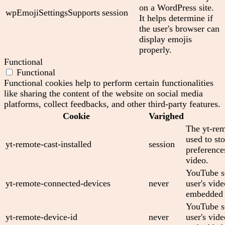
on a WordPress site.
wpEmojiSettingsSupports
session
It helps determine if
the user's browser can
display emojis
properly.
Functional
Functional
Functional cookies help to perform certain functionalities
like sharing the content of the website on social media
platforms, collect feedbacks, and other third-party features.
Cookie
Varighed
The yt-rem
used to sto
yt-remote-cast-installed
session
preferenc
video.
YouTube se
yt-remote-connected-devices
never
user's vid
embedded 
YouTube se
yt-remote-device-id
never
user's vid