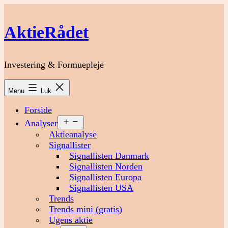
Fortsæt
til
AktieRådet
indhold
Investering & Formuepleje
Menu
Luk
Forside
Åbn
Analyser
menu
Aktieanalyse
Signallister
Signallisten Danmark
Signallisten Norden
Signallisten Europa
Signallisten USA
Trends
Trends mini (gratis)
Ugens aktie