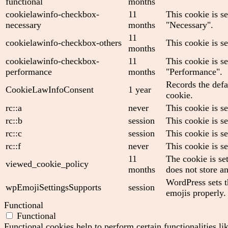
functional
months
cookielawinfo-checkbox-
11
This cookie is s
necessary
months
"Necessary".
11
cookielawinfo-checkbox-others
This cookie is s
months
cookielawinfo-checkbox-
11
This cookie is s
performance
months
"Performance".
Records the defa
CookieLawInfoConsent
1 year
cookie.
rc::a
never
This cookie is se
rc::b
session
This cookie is se
rc::c
session
This cookie is se
rc::f
never
This cookie is se
11
The cookie is se
viewed_cookie_policy
months
does not store a
WordPress sets t
wpEmojiSettingsSupports
session
emojis properly.
Functional
Functional
Functional cookies help to perform certain functionalities li