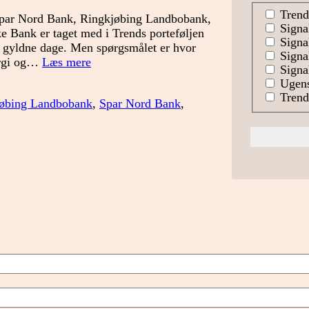
Trend
 Spar Nord Bank, Ringkjøbing Landbobank,
Signa
 Bank er taget med i Trends porteføljen
Signal
r gyldne dage. Men spørgsmålet er hvor
Signa
Hvilken
nergi og…
Læs mere
Signal
bank
Ugens
har
Trends
øbing Landbobank
,
Spar Nord Bank
,
mest
fart
på?