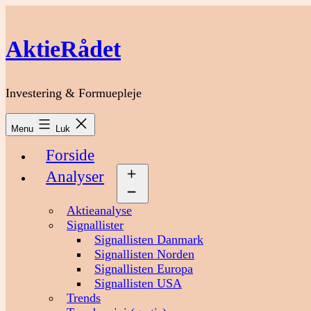
Fortsæt
til
indhold
AktieRådet
Investering & Formuepleje
Menu
Luk
Forside
Analyser
Åbn
menu
Aktieanalyse
Signallister
Signallisten Danmark
Signallisten Norden
Signallisten Europa
Signallisten USA
Trends