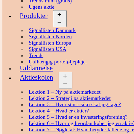
Trends mini (gratis)
Ugens aktie
Produkter
Åbn
menu
Signallisten Danmark
Signallisten Norden
Signallisten Europa
Signallisten USA
Trends
Uafhængig porteføljepleje
Uddannelse
Aktieskolen
Åbn
menu
Lektion 1 – Ny på aktiemarkedet
Lektion 2 – Strategi på aktiemarkedet
Lektion 3 – Hvor stor risiko skal jeg tage?
Lektion 4 – Hvad er aktier?
Lektion 5 – Hvad er en investeringsforening?
Lektion 6 – Hvor og hvordan køber jeg en aktie
Lektion 7 – Nøgletal: Hvad betyder tallene og h