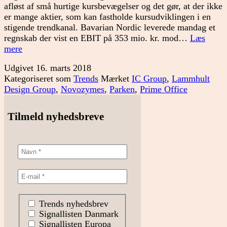
afløst af små hurtige kursbevægelser og det gør, at der ikke
er mange aktier, som kan fastholde kursudviklingen i en
stigende trendkanal. Bavarian Nordic leverede mandag et
regnskab der vist en EBIT på 353 mio. kr. mod…
Læs
Markedet
mere
bevæger
Udgivet
16. marts 2018
sig
Kategoriseret som
Trends
Mærket
IC Group
,
Lammhult
vandret
Design Group
,
Novozymes
,
Parken
,
Prime Office
Tilmeld nyhedsbreve
Trends nyhedsbrev
Signallisten Danmark
Signallisten Europa