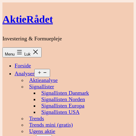
Fortsæt
til
AktieRådet
indhold
Investering & Formuepleje
Menu
Luk
Forside
Åbn
Analyser
menu
Aktieanalyse
Signallister
Signallisten Danmark
Signallisten Norden
Signallisten Europa
Signallisten USA
Trends
Trends mini (gratis)
Ugens aktie