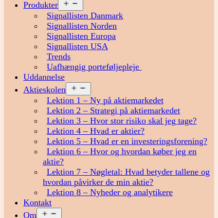
Åbn
Produkter
menu
Signallisten Danmark
Signallisten Norden
Signallisten Europa
Signallisten USA
Trends
Uafhængig porteføljepleje
Uddannelse
Åbn
Aktieskolen
menu
Lektion 1 – Ny på aktiemarkedet
Lektion 2 – Strategi på aktiemarkedet
Lektion 3 – Hvor stor risiko skal jeg tage?
Lektion 4 – Hvad er aktier?
Lektion 5 – Hvad er en investeringsforening?
Lektion 6 – Hvor og hvordan køber jeg en
aktie?
Lektion 7 – Nøgletal: Hvad betyder tallene og
hvordan påvirker de min aktie?
Lektion 8 – Nyheder og analytikere
Kontakt
Åbn
Om