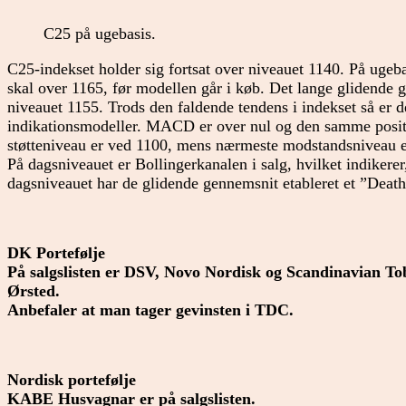
C25 på ugebasis.
C25-indekset holder sig fortsat over niveauet 1140. På ugeba
skal over 1165, før modellen går i køb. Det lange glidende 
niveauet 1155. Trods den faldende tendens i indekset så er de
indikationsmodeller. MACD er over nul og den samme posi
støtteniveau er ved 1100, mens nærmeste modstandsniveau 
På dagsniveauet er Bollingerkanalen i salg, hvilket indikere
dagsniveauet har de glidende gennemsnit etableret et ”Deat
DK Portefølje
På salgslisten er DSV, Novo Nordisk og Scandinavian To
Ørsted.
Anbefaler at man tager gevinsten i TDC.
Nordisk portefølje
KABE Husvagnar er på salgslisten.