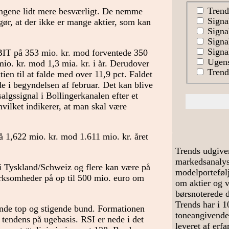
Trend
 tingene lidt mere besværligt. De nemme
Signa
gør, at der ikke er mange aktier, som kan
Signal
Signa
Signal
BIT på 353 mio. kr. mod forventede 350
Ugens
io. kr. mod 1,3 mia. kr. i år. Derudover
Trends
ien til at falde med over 11,9 pct. Faldet
de i begyndelsen af februar. Det kan blive
lgssignal i Bollingerkanalen efter et
ilket indikerer, at man skal være
 1,622 mio. kr. mod 1.611 mio. kr. året
Trends udgive
markedsanalyse
t i Tyskland/Schweiz og flere kan være på
modelportefølj
irksomheder på op til 500 mio. euro om
om aktier og 
børsnoterede 
Trends har i 1
ende top og stigende bund. Formationen
toneangivende
e tendens på ugebasis. RSI er nede i det
leveret af erf