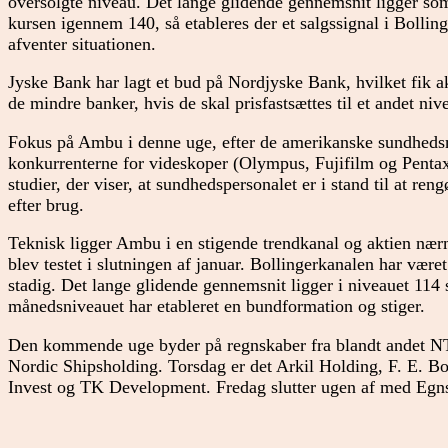
oversolgte niveau. Det lange glidende gennemsnit ligger som 
kursen igennem 140, så etableres der et salgssignal i Bolli
afventer situationen.
Jyske Bank har lagt et bud på Nordjyske Bank, hvilket fik akt
de mindre banker, hvis de skal prisfastsættes til et andet niv
Fokus på Ambu i denne uge, efter de amerikanske sundheds
konkurrenterne for videskoper (Olympus, Fujifilm og Pentax
studier, der viser, at sundhedspersonalet er i stand til at ren
efter brug.
Teknisk ligger Ambu i en stigende trendkanal og aktien næ
blev testet i slutningen af januar. Bollingerkanalen har være
stadig. Det lange glidende gennemsnit ligger i niveauet 11
månedsniveauet har etableret en bundformation og stiger.
Den kommende uge byder på regnskaber fra blandt andet N
Nordic Shipsholding. Torsdag er det Arkil Holding, F. E. Bo
Invest og TK Development. Fredag slutter ugen af med Egns