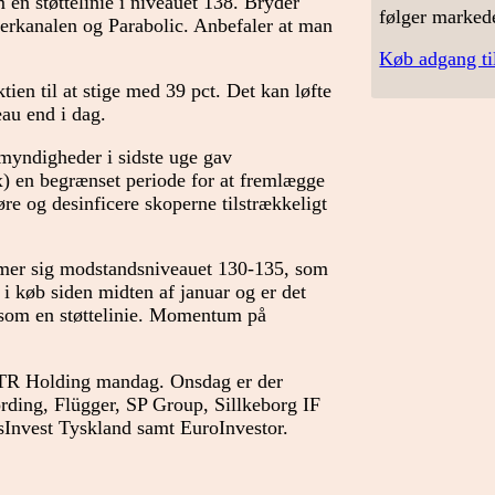
en støttelinie i niveauet 138. Bryder
følger marked
ngerkanalen og Parabolic. Anbefaler at man
Køb adgang ti
ien til at stige med 39 pct. Det kan løfte
eau end i dag.
myndigheder i sidste uge gav
) en begrænset periode for at fremlægge
gøre og desinficere skoperne tilstrækkeligt
rmer sig modstandsniveauet 130-135, som
t i køb siden midten af januar og er det
4 som en støttelinie. Momentum på
TR Holding mandag. Onsdag er der
rding, Flügger, SP Group, Sillkeborg IF
Invest Tyskland samt EuroInvestor.