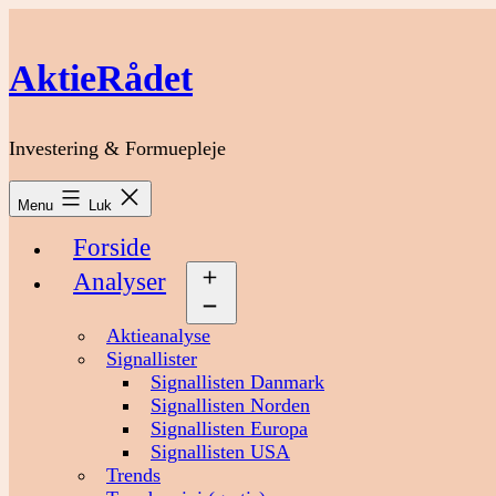
Fortsæt
til
indhold
AktieRådet
Investering & Formuepleje
Menu
Luk
Forside
Analyser
Åbn
menu
Aktieanalyse
Signallister
Signallisten Danmark
Signallisten Norden
Signallisten Europa
Signallisten USA
Trends