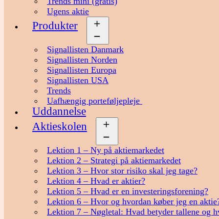
Trends mini (gratis)
Ugens aktie
Produkter
Åbn
menu
Signallisten Danmark
Signallisten Norden
Signallisten Europa
Signallisten USA
Trends
Uafhængig porteføljepleje
Uddannelse
Aktieskolen
Åbn
menu
Lektion 1 – Ny på aktiemarkedet
Lektion 2 – Strategi på aktiemarkedet
Lektion 3 – Hvor stor risiko skal jeg tage?
Lektion 4 – Hvad er aktier?
Lektion 5 – Hvad er en investeringsforening?
Lektion 6 – Hvor og hvordan køber jeg en aktie
Lektion 7 – Nøgletal: Hvad betyder tallene og h