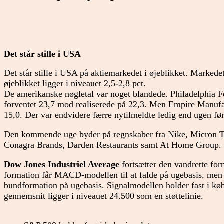
Det står stille i USA
Det står stille i USA på aktiemarkedet i øjeblikket. Markede
øjeblikket ligger i niveauet 2,5-2,8 pct.
De amerikanske nøgletal var noget blandede. Philadelphia F
forventet 23,7 mod realiserede på 22,3. Men Empire Manufa
15,0. Der var endvidere færre nytilmeldte ledig end ugen før
Den kommende uge byder på regnskaber fra Nike, Micron Te
Conagra Brands, Darden Restaurants samt At Home Group.
Dow Jones Industriel Average
fortsætter den vandrette fo
formation får MACD-modellen til at falde på ugebasis, men
bundformation på ugebasis. Signalmodellen holder fast i køb
gennemsnit ligger i niveauet 24.500 som en støttelinie.