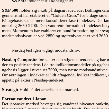
S&P 500 holder fast i købssignalet.
S&P 500
holder sig i køb på dagsnivauet, idet Bollingerkana
gennemsnit har etableret et ”Golden Cross” for 8 dage siden
På ugebasis ses en mere konsolideret fase i indekset. Det la
omkring 2650-2700. Den vandrette formation i indekset bet
mens Momentum har etableret en bundformation og har svag
modstandsniveau er ved 2850 og støtteniveauet er ved 2650.
Nasdaq test igen vigtigt modstandsniv.
Nasdaq Composite
fortsætter den stigende tendens og har 
der en positiv tendens i de tre indikationsmodeller på ugeba
ugebasis ligger i niveauet 7000, men næste modstandsniveau
Omsætningen i indekset er lidt aftagende, hvilket indikerer,
appetit på aktier i Nasdaq-indekset.
Strategi:
Hold på det amerikanske marked.
Fortsat vandret i Japan
Det japanske marked bevæger sig vandret i niveauet omkrin