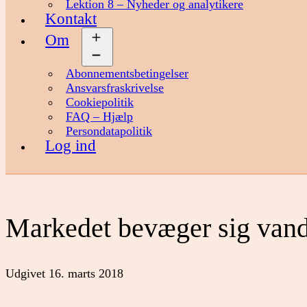
Lektion 8 – Nyheder og analytikere
Kontakt
Om
Åbn
menu
Abonnementsbetingelser
Ansvarsfraskrivelse
Cookiepolitik
FAQ – Hjælp
Persondatapolitik
Log ind
Markedet bevæger sig vand
Udgivet
16. marts 2018