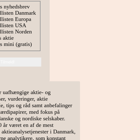
s nyhedsbrev
llisten Danmark
listen Europa
llisten USA
listen Norden
 aktie
 mini (gratis)
r uafhængige aktie- og
r, vurderinger, aktie
e, tips og råd samt anbefalinger
værdipapirer, med fokus på
danske og nordiske selskaber.
0 år været en af de mest
 aktieanalysetjenester i Danmark,
arne analytikere, som konstant