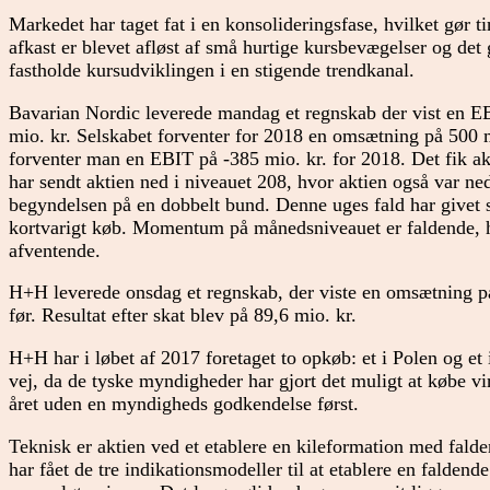
Markedet har taget fat i en konsolideringsfase, hvilket gør
afkast er blevet afløst af små hurtige kursbevægelser og det 
fastholde kursudviklingen i en stigende trendkanal.
Bavarian Nordic leverede mandag et regnskab der vist en E
mio. kr. Selskabet forventer for 2018 en omsætning på 500 m
forventer man en EBIT på -385 mio. kr. for 2018. Det fik akt
har sendt aktien ned i niveauet 208, hvor aktien også var ne
begyndelsen på en dobbelt bund. Denne uges fald har givet sa
kortvarigt køb. Momentum på månedsniveauet er faldende, hv
afventende.
H+H leverede onsdag et regnskab, der viste en omsætning på
før. Resultat efter skat blev på 89,6 mio. kr.
H+H har i løbet af 2017 foretaget to opkøb: et i Polen og e
vej, da de tyske myndigheder har gjort det muligt at købe v
året uden en myndigheds godkendelse først.
Teknisk er aktien ved et etablere en kileformation med fald
har fået de tre indikationsmodeller til at etablere en faldend