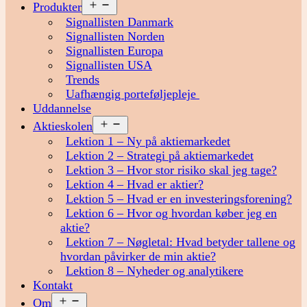
Åbn
Produkter
menu
Signallisten Danmark
Signallisten Norden
Signallisten Europa
Signallisten USA
Trends
Uafhængig porteføljepleje
Uddannelse
Åbn
Aktieskolen
menu
Lektion 1 – Ny på aktiemarkedet
Lektion 2 – Strategi på aktiemarkedet
Lektion 3 – Hvor stor risiko skal jeg tage?
Lektion 4 – Hvad er aktier?
Lektion 5 – Hvad er en investeringsforening?
Lektion 6 – Hvor og hvordan køber jeg en
aktie?
Lektion 7 – Nøgletal: Hvad betyder tallene og
hvordan påvirker de min aktie?
Lektion 8 – Nyheder og analytikere
Kontakt
Åbn
Om