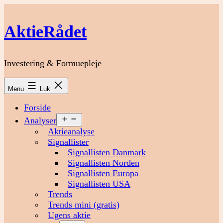
Fortsæt
til
AktieRådet
indhold
Investering & Formuepleje
Menu
Luk
Forside
Åbn
Analyser
menu
Aktieanalyse
Signallister
Signallisten Danmark
Signallisten Norden
Signallisten Europa
Signallisten USA
Trends
Trends mini (gratis)
Ugens aktie