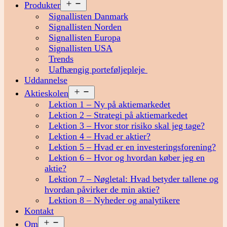
Åbn
Produkter
menu
Signallisten Danmark
Signallisten Norden
Signallisten Europa
Signallisten USA
Trends
Uafhængig porteføljepleje
Uddannelse
Åbn
Aktieskolen
menu
Lektion 1 – Ny på aktiemarkedet
Lektion 2 – Strategi på aktiemarkedet
Lektion 3 – Hvor stor risiko skal jeg tage?
Lektion 4 – Hvad er aktier?
Lektion 5 – Hvad er en investeringsforening?
Lektion 6 – Hvor og hvordan køber jeg en
aktie?
Lektion 7 – Nøgletal: Hvad betyder tallene og
hvordan påvirker de min aktie?
Lektion 8 – Nyheder og analytikere
Kontakt
Åbn
Om