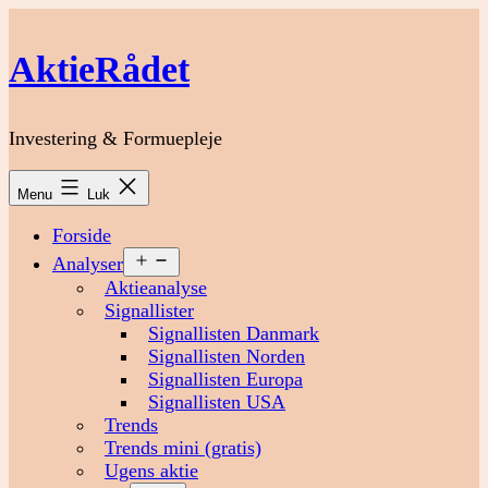
Fortsæt
til
AktieRådet
indhold
Investering & Formuepleje
Menu
Luk
Forside
Åbn
Analyser
menu
Aktieanalyse
Signallister
Signallisten Danmark
Signallisten Norden
Signallisten Europa
Signallisten USA
Trends
Trends mini (gratis)
Ugens aktie