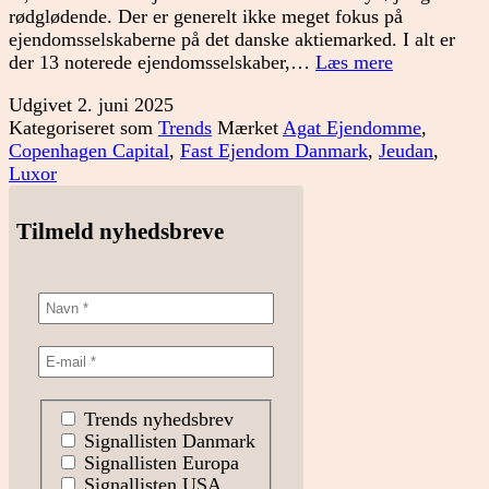
rødglødende. Der er generelt ikke meget fokus på
ejendomsselskaberne på det danske aktiemarked. I alt er
En
der 13 noterede ejendomsselskaber,…
Læs mere
sektor
Udgivet
2. juni 2025
til
Kategoriseret som
Trends
Mærket
Agat Ejendomme
,
halv
Copenhagen Capital
,
Fast Ejendom Danmark
,
Jeudan
,
pris
Luxor
Tilmeld nyhedsbreve
Trends nyhedsbrev
Signallisten Danmark
Signallisten Europa
Signallisten USA