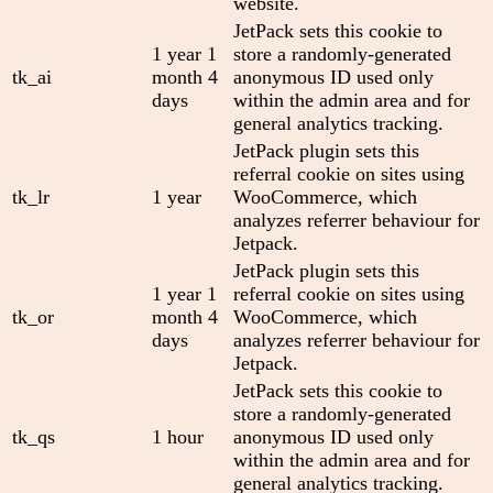
website.
JetPack sets this cookie to
1 year 1
store a randomly-generated
tk_ai
month 4
anonymous ID used only
days
within the admin area and for
general analytics tracking.
JetPack plugin sets this
referral cookie on sites using
tk_lr
1 year
WooCommerce, which
analyzes referrer behaviour for
Jetpack.
JetPack plugin sets this
1 year 1
referral cookie on sites using
tk_or
month 4
WooCommerce, which
days
analyzes referrer behaviour for
Jetpack.
JetPack sets this cookie to
store a randomly-generated
tk_qs
1 hour
anonymous ID used only
within the admin area and for
general analytics tracking.