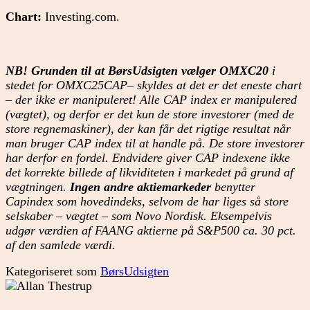
Chart:
Investing.com.
NB! Grunden til at BørsUdsigten vælger OMXC20
i
stedet for OMXC25CAP– skyldes at det er det eneste chart
– der ikke er manipuleret! Alle CAP index er manipulered
(vægtet), og derfor er det kun de store investorer (med de
store regnemaskiner), der kan får det rigtige resultat når
man bruger CAP index til at handle på. De store investorer
har derfor en fordel. Endvidere giver CAP indexene ikke
det korrekte billede af likviditeten i markedet på grund af
vægtningen.
Ingen andre aktiemarkeder
benytter
Capindex som hovedindeks, selvom de har liges så store
selskaber – vægtet – som Novo Nordisk. Eksempelvis
udgør værdien af FAANG aktierne på S&P500 ca. 30 pct.
af den samlede værdi.
Kategoriseret som
BørsUdsigten