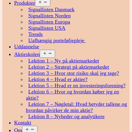
Åbn
Produkter
menu
Signallisten Danmark
Signallisten Norden
Signallisten Europa
Signallisten USA
Trends
Uafhængig porteføljepleje
Uddannelse
Åbn
Aktieskolen
menu
Lektion 1 – Ny på aktiemarkedet
Lektion 2 – Strategi på aktiemarkedet
Lektion 3 – Hvor stor risiko skal jeg tage?
Lektion 4 – Hvad er aktier?
Lektion 5 – Hvad er en investeringsforening?
Lektion 6 – Hvor og hvordan køber jeg en
aktie?
Lektion 7 – Nøgletal: Hvad betyder tallene og
hvordan påvirker de min aktie?
Lektion 8 – Nyheder og analytikere
Kontakt
Åbn
Om