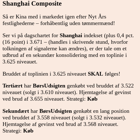
Shanghai Composite
Så er Kina med i markedet igen efter Nyt Års
festlighederne – forhåbentlig uden tømmermænd!
Ser vi på dagschartet for
Shanghai
indekset (plus 0,4 pct.
(16 point) i 3.671 – (handles i skrivende stund, hvorfor
tolkningen af signalerne kan ændres), er der tale om et
udbrud af en sekundær konsolidering med en toplinie i
3.625 niveauet.
Bruddet af toplinien i 3.625 niveauet
SKAL
følges!
Tertiært
har
BørsUdsigten
genkøbt ved bruddet af 3.522
niveauet (solgt i 3.610 niveauet). Hjemtagelse af gevinst
ved brud af 3.655 niveauet. Strategi:
Køb
Sekundært
har
BørsUdsigten
genkøbt en lang position
ved bruddet af 3.558 niveauet (solgt i 3.532 niveauet).
Hjemtagelse af gevinst ved brud af 3.568 niveauet.
Strategi:
Køb