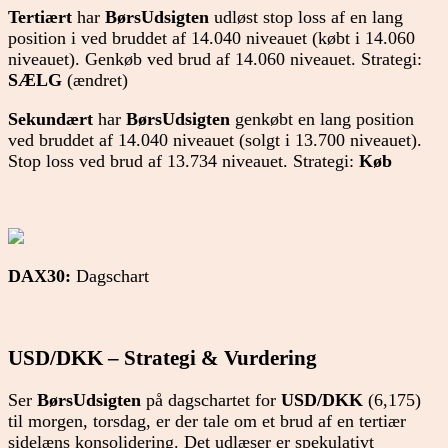
Tertiært
har
BørsUdsigten
udløst stop loss af en lang
position i ved bruddet af 14.040 niveauet (købt i 14.060
niveauet). Genkøb ved brud af 14.060 niveauet. Strategi:
SÆLG
(ændret)
Sekundært
har
BørsUdsigten
genkøbt en lang position
ved bruddet af 14.040 niveauet (solgt i 13.700 niveauet).
Stop loss ved brud af 13.734 niveauet. Strategi:
Køb
DAX30:
Dagschart
USD/DKK – Strategi & Vurdering
Ser
BørsUdsigten
på dagschartet for
USD/DKK
(6,175)
til morgen, torsdag, er der tale om et brud af en tertiær
sidelæns konsolidering. Det udlæser er spekulativt