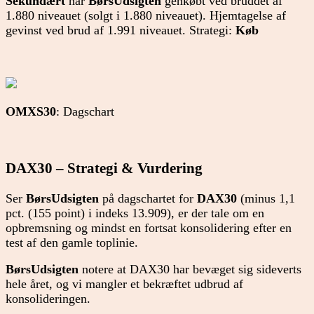
Sekundært
har
BørsUdsigten
genkøbt ved bruddet af
1.880 niveauet (solgt i 1.880 niveauet). Hjemtagelse af
gevinst ved brud af 1.991 niveauet. Strategi:
Køb
OMXS30
: Dagschart
DAX30 – Strategi & Vurdering
Ser
BørsUdsigten
på dagschartet for
DAX30
(minus 1,1
pct. (155 point) i indeks 13.909), er der tale om en
opbremsning og mindst en fortsat konsolidering efter en
test af den gamle toplinie.
BørsUdsigten
notere at DAX30 har bevæget sig sideverts
hele året, og vi mangler et bekræftet udbrud af
konsolideringen.