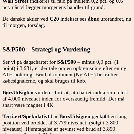
Wall Street
indikeres til fald på mellem 0,2 pct. og 0,6
pct. når vi lægger morgenens handler til grund.
De danske aktier ved
C20
indekset ses
åbne
uforandret, nu
til morgen, torsdag.
S&P500 – Strategi og Vurdering
Ser vi på dagschartet for
S&P500
– minus 0,0 pct. (1
point) i 3.931, er der tale om en opbremsning efter en ny
ATH notering. Brud af toplinien (Ny ATH) bekræfter
købesignalerne, og skal bruges til køb.
BørsUdsigten
vurderer fortsat, at chartet indikerer en test
af 4.000 niveauet inden for overskuelig fremtid. Der må
snart være magnet i 4K
Tertiært/Spekulativt
har
BørsUdsigten
genkøbt en lang
position ved bruddet af 3.779 niveauet. (solgt i 3.800
niveauet). Hjemtagelse af gevinst ved brud af 3.890