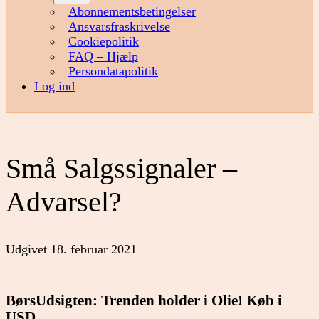
menu
Abonnementsbetingelser
Ansvarsfraskrivelse
Cookiepolitik
FAQ – Hjælp
Persondatapolitik
Log ind
Små Salgssignaler –
Advarsel?
Udgivet
18. februar 2021
BørsUdsigten: Trenden holder i Olie! Køb i
USD