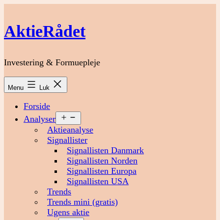
Fortsæt
til
AktieRådet
indhold
Investering & Formuepleje
Menu
Luk
Forside
Åbn
Analyser
menu
Aktieanalyse
Signallister
Signallisten Danmark
Signallisten Norden
Signallisten Europa
Signallisten USA
Trends
Trends mini (gratis)
Ugens aktie