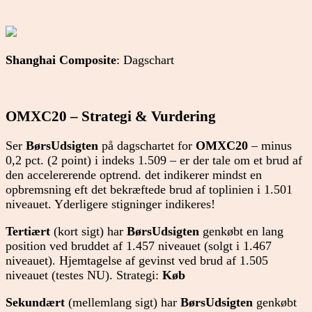
Shanghai Composite
: Dagschart
OMXC20 – Strategi & Vurdering
Ser
BørsUdsigten
på dagschartet for
OMXC20
– minus
0,2 pct. (2 point) i indeks 1.509 – er der tale om et brud af
den accelererende optrend. det indikerer mindst en
opbremsning eft det bekræftede brud af toplinien i 1.501
niveauet. Yderligere stigninger indikeres!
Tertiært
(kort sigt) har
BørsUdsigten
genkøbt en lang
position ved bruddet af 1.457 niveauet (solgt i 1.467
niveauet). Hjemtagelse af gevinst ved brud af 1.505
niveauet (testes NU). Strategi:
Køb
Sekundært
(mellemlang sigt) har
BørsUdsigten
genkøbt