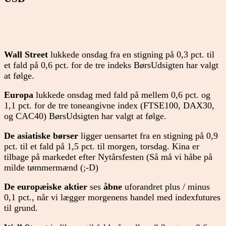
Wall Street
lukkede onsdag fra en stigning på 0,3 pct. til
et fald på 0,6 pct. for de tre indeks BørsUdsigten har valgt
at følge.
Europa
lukkede onsdag med fald på mellem 0,6 pct. og
1,1 pct. for de tre toneangivne index (FTSE100, DAX30,
og CAC40) BørsUdsigten har valgt at følge.
De asiatiske børser
ligger uensartet fra en stigning på 0,9
pct. til et fald på 1,5 pct. til morgen, torsdag. Kina er
tilbage på markedet efter Nytårsfesten (Så må vi håbe på
milde tømmermænd (;-D)
De europæiske aktier
ses
åbne
uforandret plus / minus
0,1 pct., når vi lægger morgenens handel med indexfutures
til grund.