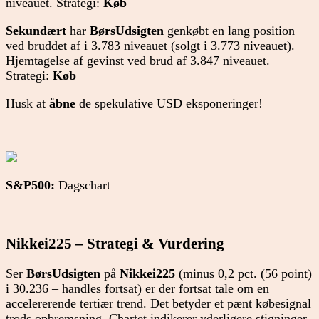
niveauet. Strategi:
Køb
Sekundært
har
BørsUdsigten
genkøbt en lang position
ved bruddet af i 3.783 niveauet (solgt i 3.773 niveauet).
Hjemtagelse af gevinst ved brud af 3.847 niveauet.
Strategi:
Køb
Husk at
åbne
de spekulative USD eksponeringer!
S&P500:
Dagschart
Nikkei225 – Strategi & Vurdering
Ser
BørsUdsigten
på
Nikkei225
(minus 0,2 pct. (56 point)
i 30.236 – handles fortsat) er der fortsat tale om en
accelererende tertiær trend. Det betyder et pænt købesignal
trods opbremsning. Chartet indikerer yderligere stigninger.