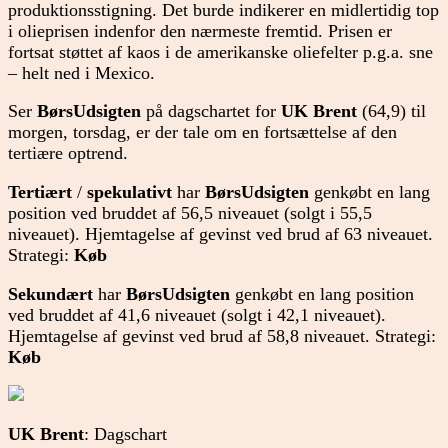
produktionsstigning. Det burde indikerer en midlertidig top
i olieprisen indenfor den nærmeste fremtid. Prisen er
fortsat støttet af kaos i de amerikanske oliefelter p.g.a. sne
– helt ned i Mexico.
Ser
BørsUdsigten
på dagschartet for
UK Brent
(64,9) til
morgen, torsdag, er der tale om en fortsættelse af den
tertiære optrend.
Tertiært
/
spekulativt
har
BørsUdsigten
genkøbt en lang
position ved bruddet af 56,5 niveauet (solgt i 55,5
niveauet). Hjemtagelse af gevinst ved brud af 63 niveauet.
Strategi:
Køb
Sekundært
har
BørsUdsigten
genkøbt en lang position
ved bruddet af 41,6 niveauet (solgt i 42,1 niveauet).
Hjemtagelse af gevinst ved brud af 58,8 niveauet. Strategi:
Køb
UK Brent
: Dagschart