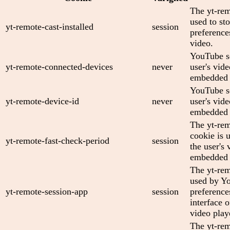
The yt-rem
used to sto
yt-remote-cast-installed
session
preferenc
video.
YouTube se
yt-remote-connected-devices
never
user's vid
embedded 
YouTube se
yt-remote-device-id
never
user's vid
embedded 
The yt-rem
cookie is 
yt-remote-fast-check-period
session
the user's 
embedded 
The yt-rem
used by Yo
yt-remote-session-app
session
preference
interface
video play
The yt-rem