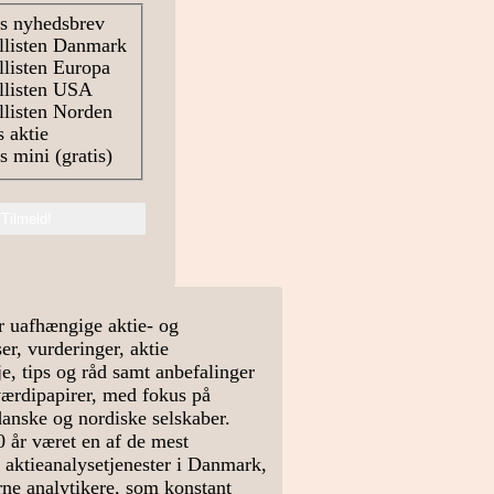
s nyhedsbrev
llisten Danmark
listen Europa
llisten USA
listen Norden
 aktie
 mini (gratis)
r uafhængige aktie- og
r, vurderinger, aktie
e, tips og råd samt anbefalinger
værdipapirer, med fokus på
danske og nordiske selskaber.
0 år været en af de mest
 aktieanalysetjenester i Danmark,
arne analytikere, som konstant