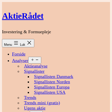
Fortsæt
til
AktieRådet
indhold
Investering & Formuepleje
Menu
Luk
Forside
Åbn
Analyser
menu
Aktieanalyse
Signallister
Signallisten Danmark
Signallisten Norden
Signallisten Europa
Signallisten USA
Trends
Trends mini (gratis)
Ugens aktie