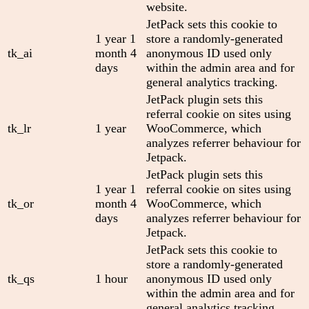
website.
JetPack sets this cookie to
1 year 1
store a randomly-generated
tk_ai
month 4
anonymous ID used only
days
within the admin area and for
general analytics tracking.
JetPack plugin sets this
referral cookie on sites using
tk_lr
1 year
WooCommerce, which
analyzes referrer behaviour for
Jetpack.
JetPack plugin sets this
1 year 1
referral cookie on sites using
tk_or
month 4
WooCommerce, which
days
analyzes referrer behaviour for
Jetpack.
JetPack sets this cookie to
store a randomly-generated
tk_qs
1 hour
anonymous ID used only
within the admin area and for
general analytics tracking.