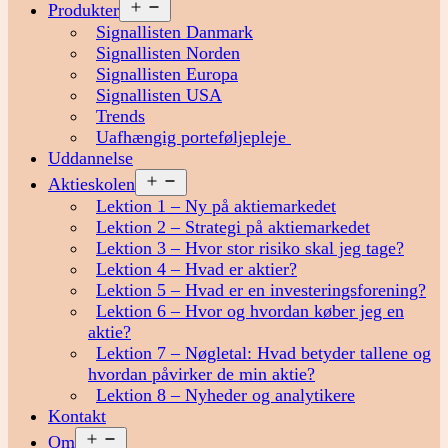
Åbn
Produkter
menu
Signallisten Danmark
Signallisten Norden
Signallisten Europa
Signallisten USA
Trends
Uafhængig porteføljepleje
Uddannelse
Åbn
Aktieskolen
menu
Lektion 1 – Ny på aktiemarkedet
Lektion 2 – Strategi på aktiemarkedet
Lektion 3 – Hvor stor risiko skal jeg tage?
Lektion 4 – Hvad er aktier?
Lektion 5 – Hvad er en investeringsforening?
Lektion 6 – Hvor og hvordan køber jeg en
aktie?
Lektion 7 – Nøgletal: Hvad betyder tallene og
hvordan påvirker de min aktie?
Lektion 8 – Nyheder og analytikere
Kontakt
Åbn
Om