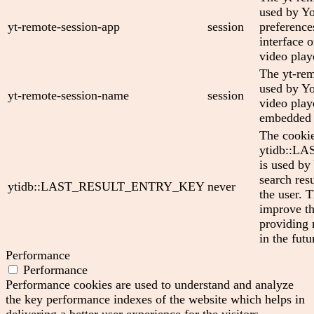
used by Yo
yt-remote-session-app
session
preference
interface
video play
The yt-rem
used by Yo
yt-remote-session-name
session
video play
embedded 
The cooki
ytidb::
is used by
search res
ytidb::LAST_RESULT_ENTRY_KEY
never
the user. T
improve th
providing 
in the futu
Performance
Performance
Performance cookies are used to understand and analyze
the key performance indexes of the website which helps in
delivering a better user experience for the visitors.