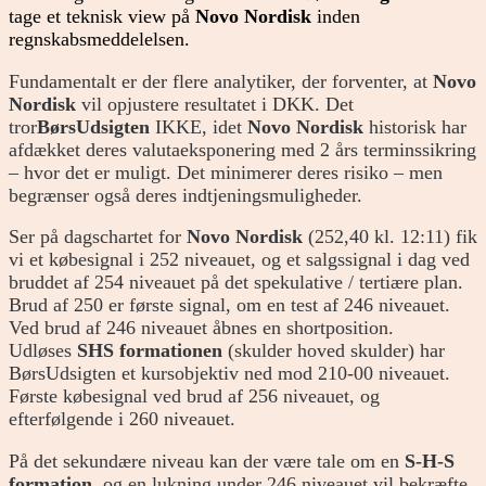
tage et teknisk view på
Novo Nordisk
inden
regnskabsmeddelelsen.
Fundamentalt er der flere analytiker, der forventer, at
Novo
Nordisk
vil opjustere resultatet i DKK. Det
tror
BørsUdsigten
IKKE, idet
Novo Nordisk
historisk har
afdækket deres valutaeksponering med 2 års terminssikring
– hvor det er muligt. Det minimerer deres risiko – men
begrænser også deres indtjeningsmuligheder.
Ser på dagschartet for
Novo Nordisk
(252,40 kl. 12:11) fik
vi et købesignal i 252 niveauet, og et salgssignal i dag ved
bruddet af 254 niveauet på det spekulative / tertiære plan.
Brud af 250 er første signal, om en test af 246 niveauet.
Ved brud af 246 niveauet åbnes en shortposition.
Udløses
SHS formationen
(skulder hoved skulder) har
BørsUdsigten et kursobjektiv ned mod 210-00 niveauet.
Første købesignal ved brud af 256 niveauet, og
efterfølgende i 260 niveauet.
På det sekundære niveau kan der være tale om en
S-H-S
formation
, og en lukning under 246 niveauet vil bekræfte