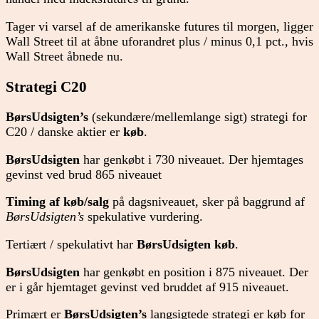
Tager vi varsel af de amerikanske futures til morgen, ligger
Wall Street til at åbne uforandret plus / minus 0,1 pct., hvis
Wall Street åbnede nu.
Strategi C20
BørsUdsigten’s
(sekundære/mellemlange sigt) strategi for
C20 / danske aktier er
køb
.
BørsUdsigten
har genkøbt i 730 niveauet. Der hjemtages
gevinst ved brud 865 niveauet
Timing af køb/salg
på dagsniveauet, sker på baggrund af
BørsUdsigten’s
spekulative vurdering.
Tertiært / spekulativt har
BørsUdsigten køb
.
BørsUdsigten
har genkøbt en position i 875 niveauet. Der
er i går hjemtaget gevinst ved bruddet af 915 niveauet.
Primært er
BørsUdsigten’s
langsigtede strategi er køb for