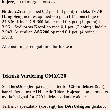
højere
, nu til morgen, onsdag.
Nikkei225
stiger med 0,2 pct. (33 point) i indeks 19.746.
Hang Seng
noteres op med 0,6 pct. (137 point) højere i
24.536. Kina’s
CSI300
falder med 0,3 pct. (12 point) i
3.961. Sydkoreas
Kospi
op med 0,1 pct. (2 point) i indeks
2,043. Australien
ASX200
op med 0,1 pct. (4 point) i
5.973.
Alle noteringer en god time før lukketid.
Teknisk Vurdering OMXC20
Ser
BørsUdsigten
på dagschartet for
C20 indekset
(924),
har vi fået et nyt ATH – Alle Tiders Højeste – og dermed et
nyt købesignal for C20 indekset / danske aktier.
Tertiært / spekulativ (kort sigt) har
BørsUdsigten
genkøbt