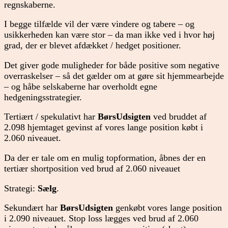
regnskaberne.
I begge tilfælde vil der være vindere og tabere – og
usikkerheden kan være stor – da man ikke ved i hvor høj
grad, der er blevet afdækket / hedget positioner.
Det giver gode muligheder for både positive som negative
overraskelser – så det gælder om at gøre sit hjemmearbejde
– og håbe selskaberne har overholdt egne
hedgeningsstrategier.
Tertiært / spekulativt har
BørsUdsigten
ved bruddet af
2.098 hjemtaget gevinst af vores lange position købt i
2.060 niveauet.
Da der er tale om en mulig topformation, åbnes der en
tertiær shortposition ved brud af 2.060 niveauet
Strategi:
Sælg
.
Sekundært har
BørsUdsigten
genkøbt vores lange position
i 2.090 niveauet. Stop loss lægges ved brud af 2.060