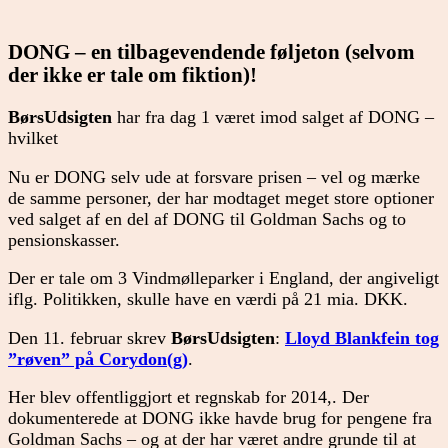
DONG – en tilbagevendende føljeton (selvom
der ikke er tale om fiktion)!
BørsUdsigten
har fra dag 1 været imod salget af DONG –
hvilket
Nu er DONG selv ude at forsvare prisen – vel og mærke
de samme personer, der har modtaget meget store optioner
ved salget af en del af DONG til Goldman Sachs og to
pensionskasser.
Der er tale om 3 Vindmølleparker i England, der angiveligt
iflg. Politikken, skulle have en værdi på 21 mia. DKK.
Den 11. februar skrev
BørsUdsigten
:
Lloyd Blankfein tog
”røven” på Corydon(g)
.
Her blev offentliggjort et regnskab for 2014,. Der
dokumenterede at DONG ikke havde brug for pengene fra
Goldman Sachs – og at der har været andre grunde til at