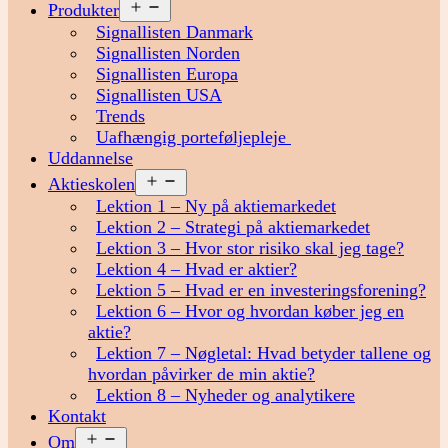
Åbn
Produkter
menu
Signallisten Danmark
Signallisten Norden
Signallisten Europa
Signallisten USA
Trends
Uafhængig porteføljepleje
Uddannelse
Åbn
Aktieskolen
menu
Lektion 1 – Ny på aktiemarkedet
Lektion 2 – Strategi på aktiemarkedet
Lektion 3 – Hvor stor risiko skal jeg tage?
Lektion 4 – Hvad er aktier?
Lektion 5 – Hvad er en investeringsforening?
Lektion 6 – Hvor og hvordan køber jeg en
aktie?
Lektion 7 – Nøgletal: Hvad betyder tallene og
hvordan påvirker de min aktie?
Lektion 8 – Nyheder og analytikere
Kontakt
Åbn
Om