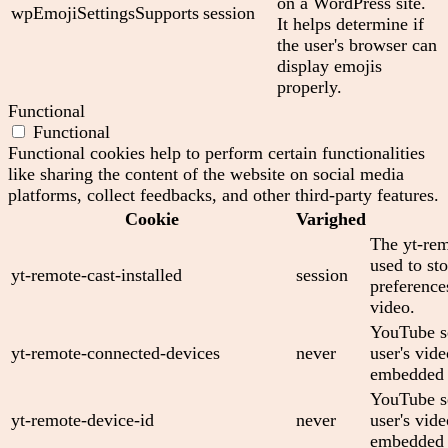
on a WordPress site.
wpEmojiSettingsSupports
session
It helps determine if
the user's browser can
display emojis
properly.
Functional
Functional
Functional cookies help to perform certain functionalities
like sharing the content of the website on social media
platforms, collect feedbacks, and other third-party features.
Cookie
Varighed
The yt-rem
used to sto
yt-remote-cast-installed
session
preferenc
video.
YouTube se
yt-remote-connected-devices
never
user's vid
embedded 
YouTube se
yt-remote-device-id
never
user's vid
embedded 