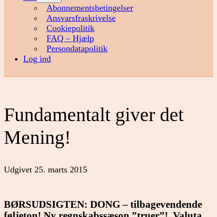
menu
Abonnementsbetingelser
Ansvarsfraskrivelse
Cookiepolitik
FAQ – Hjælp
Persondatapolitik
Log ind
Fundamentalt giver det
Mening!
Udgivet
25. marts 2015
BØRSUDSIGTEN: DONG – tilbagevendende
føljeton! Ny regnskabssæson ”truer”! Valuta