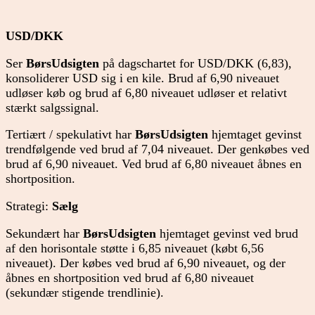
USD/DKK
Ser
BørsUdsigten
på dagschartet for USD/DKK (6,83),
konsoliderer USD sig i en kile. Brud af 6,90 niveauet
udløser køb og brud af 6,80 niveauet udløser et relativt
stærkt salgssignal.
Tertiært / spekulativt har
BørsUdsigten
hjemtaget gevinst
trendfølgende ved brud af 7,04 niveauet. Der genkøbes ved
brud af 6,90 niveauet. Ved brud af 6,80 niveauet åbnes en
shortposition.
Strategi:
Sælg
Sekundært har
BørsUdsigten
hjemtaget gevinst ved brud
af den horisontale støtte i 6,85 niveauet (købt 6,56
niveauet). Der købes ved brud af 6,90 niveauet, og der
åbnes en shortposition ved brud af 6,80 niveauet
(sekundær stigende trendlinie).