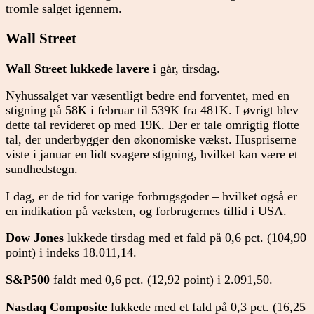
tromle salget igennem.
Wall Street
Wall Street lukkede lavere
i går, tirsdag.
Nyhussalget var væsentligt bedre end forventet, med en
stigning på 58K i februar til 539K fra 481K. I øvrigt blev
dette tal revideret op med 19K. Der er tale omrigtig flotte
tal, der underbygger den økonomiske vækst. Huspriserne
viste i januar en lidt svagere stigning, hvilket kan være et
sundhedstegn.
I dag, er de tid for varige forbrugsgoder – hvilket også er
en indikation på væksten, og forbrugernes tillid i USA.
Dow Jones
lukkede tirsdag med et fald på 0,6 pct. (104,90
point) i indeks 18.011,14.
S&P500
faldt med 0,6 pct. (12,92 point) i 2.091,50.
Nasdaq Composite
lukkede med et fald på 0,3 pct. (16,25