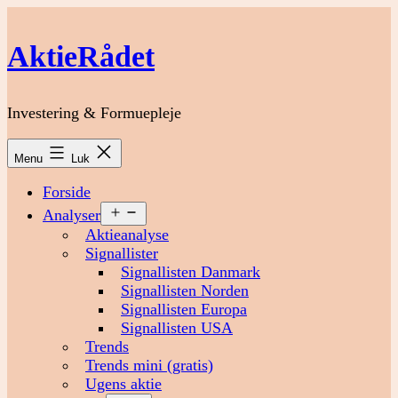
Fortsæt
til
AktieRådet
indhold
Investering & Formuepleje
Menu
Luk
Forside
Åbn
Analyser
menu
Aktieanalyse
Signallister
Signallisten Danmark
Signallisten Norden
Signallisten Europa
Signallisten USA
Trends
Trends mini (gratis)
Ugens aktie