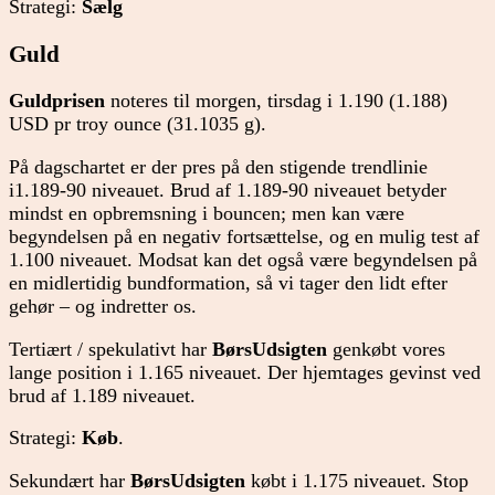
Strategi:
Sælg
Guld
Guldprisen
noteres til morgen, tirsdag i 1.190 (1.188)
USD pr troy ounce (31.1035 g).
På dagschartet er der pres på den stigende trendlinie
i1.189-90 niveauet. Brud af 1.189-90 niveauet betyder
mindst en opbremsning i bouncen; men kan være
begyndelsen på en negativ fortsættelse, og en mulig test af
1.100 niveauet. Modsat kan det også være begyndelsen på
en midlertidig bundformation, så vi tager den lidt efter
gehør – og indretter os.
Tertiært / spekulativt har
BørsUdsigten
genkøbt vores
lange position i 1.165 niveauet. Der hjemtages gevinst ved
brud af 1.189 niveauet.
Strategi:
Køb
.
Sekundært har
BørsUdsigten
købt i 1.175 niveauet. Stop