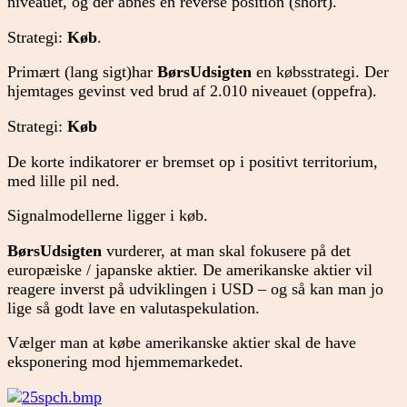
niveauet, og der åbnes en reverse position (short).
Strategi:
Køb
.
Primært (lang sigt)har
BørsUdsigten
en købsstrategi. Der
hjemtages gevinst ved brud af 2.010 niveauet (oppefra).
Strategi:
Køb
De korte indikatorer er bremset op i positivt territorium,
med lille pil ned.
Signalmodellerne ligger i køb.
BørsUdsigten
vurderer, at man skal fokusere på det
europæiske / japanske aktier. De amerikanske aktier vil
reagere inverst på udviklingen i USD – og så kan man jo
lige så godt lave en valutaspekulation.
Vælger man at købe amerikanske aktier skal de have
eksponering mod hjemmemarkedet.