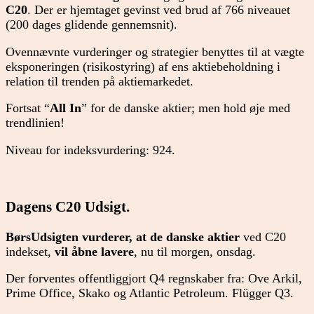
C20
. Der er hjemtaget gevinst ved brud af 766 niveauet
(200 dages glidende gennemsnit).
Ovennævnte vurderinger og strategier benyttes til at vægte
eksponeringen (risikostyring) af ens aktiebeholdning i
relation til trenden på aktiemarkedet.
Fortsat “
All In
” for de danske aktier; men hold øje med
trendlinien!
Niveau for indeksvurdering: 924.
Dagens C20 Udsigt.
BørsUdsigten
vurderer, at de danske aktier
ved C20
indekset,
vil åbne lavere
, nu til morgen, onsdag.
Der forventes offentliggjort Q4 regnskaber fra: Ove Arkil,
Prime Office, Skako og Atlantic Petroleum. Flügger Q3.