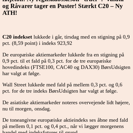
og Råvarer tager en Puster! Stærkt C20 – Ny
ATH!
C20 indekset
lukkede i går, tirsdag med en stigning på 0,9
pct. (8,59 point) i indeks 923,92
De europæiske aktiemarkeder lukkede fra en stigning på
0,9 pct. til et fald på 0,3 pct. for de tre europæiske
hovedindeks (FTSE100, CAC40 og DAX30) BørsUdsigten
har valgt at følge.
Wall Street lukkede med fald på mellem 0,3 pct. og 0,6
pct. for de tre indeks BørsUdsigten har valgt at følge.
De asiatiske aktiemarkeder noteres overvejende lidt højere,
nu til morgen, onsdag.
De toneangivne europæiske aktieindeks ses åbne med fald
på mellem 0,1 pct. og 0,4 pct., når vi lægger morgenens
handel med indeksfutures til grund.