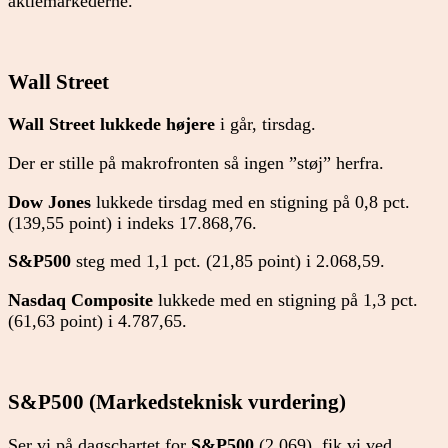
aktiemarkederne.
Wall Street
Wall Street lukkede højere
i går, tirsdag.
Der er stille på makrofronten så ingen ”støj” herfra.
Dow Jones
lukkede tirsdag med en stigning på 0,8 pct.
(139,55 point) i indeks 17.868,76.
S&P500
steg med 1,1 pct. (21,85 point) i 2.068,59.
Nasdaq Composite
lukkede med en stigning på 1,3 pct.
(61,63 point) i 4.787,65.
S&P500 (Markedsteknisk vurdering)
Ser vi på dagschartet for
S&P500
(2.069), fik vi ved