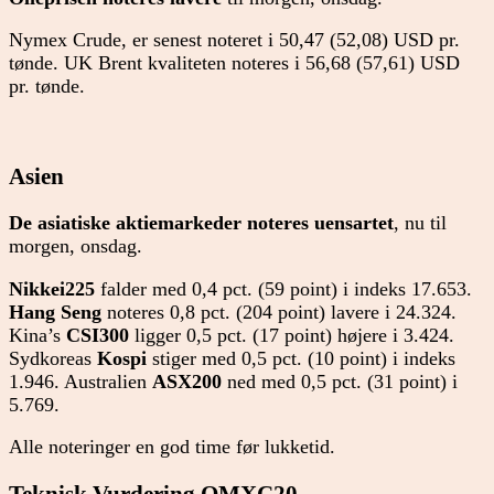
Nymex Crude, er senest noteret i 50,47 (52,08) USD pr.
tønde. UK Brent kvaliteten noteres i 56,68 (57,61) USD
pr. tønde.
Asien
De asiatiske aktiemarkeder noteres uensartet
, nu til
morgen, onsdag.
Nikkei225
falder med 0,4 pct. (59 point) i indeks 17.653.
Hang Seng
noteres 0,8 pct. (204 point) lavere i 24.324.
Kina’s
CSI300
ligger 0,5 pct. (17 point) højere i 3.424.
Sydkoreas
Kospi
stiger med 0,5 pct. (10 point) i indeks
1.946. Australien
ASX200
ned med 0,5 pct. (31 point) i
5.769.
Alle noteringer en god time før lukketid.
Teknisk Vurdering OMXC20