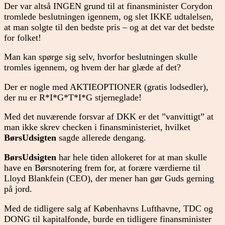
Der var altså INGEN grund til at finansminister Corydon
tromlede beslutningen igennem, og slet IKKE udtalelsen,
at man solgte til den bedste pris – og at det var det bedste
for folket!
Man kan spørge sig selv, hvorfor beslutningen skulle
tromles igennem, og hvem der har glæde af det?
Der er nogle med AKTIEOPTIONER (gratis lodsedler),
der nu er R*I*G*T*I*G stjerneglade!
Med det nuværende forsvar af DKK er det ”vanvittigt” at
man ikke skrev checken i finansministeriet, hvilket
BørsUdsigten
sagde allerede dengang.
BørsUdsigten
har hele tiden allokeret for at man skulle
have en Børsnotering frem for, at forære værdierne til
Lloyd Blankfein (CEO), der mener han gør Guds gerning
på jord.
Med de tidligere salg af Københavns Lufthavne, TDC og
DONG til kapitalfonde, burde en tidligere finansminister