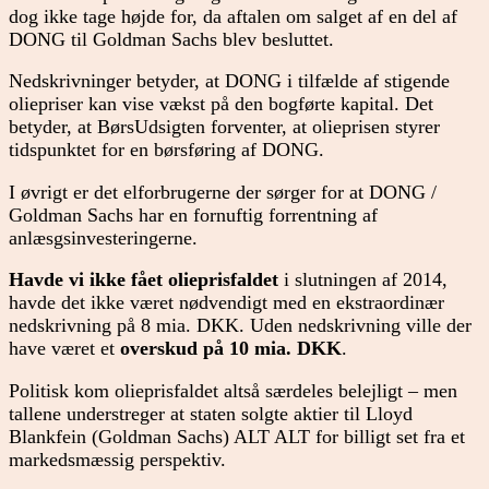
dog ikke tage højde for, da aftalen om salget af en del af
DONG til Goldman Sachs blev besluttet.
Nedskrivninger betyder, at DONG i tilfælde af stigende
oliepriser kan vise vækst på den bogførte kapital. Det
betyder, at BørsUdsigten forventer, at olieprisen styrer
tidspunktet for en børsføring af DONG.
I øvrigt er det elforbrugerne der sørger for at DONG /
Goldman Sachs har en fornuftig forrentning af
anlæsgsinvesteringerne.
Havde vi ikke fået olieprisfaldet
i slutningen af 2014,
havde det ikke været nødvendigt med en ekstraordinær
nedskrivning på 8 mia. DKK. Uden nedskrivning ville der
have været et
overskud på 10 mia. DKK
.
Politisk kom olieprisfaldet altså særdeles belejligt – men
tallene understreger at staten solgte aktier til Lloyd
Blankfein (Goldman Sachs) ALT ALT for billigt set fra et
markedsmæssig perspektiv.