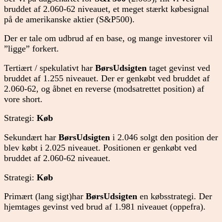
bruddet af 2.060-62 niveauet, et meget stærkt købesignal
på de amerikanske aktier (S&P500).
Der er tale om udbrud af en base, og mange investorer vil
”ligge” forkert.
Tertiært / spekulativt har
BørsUdsigten
taget gevinst ved
bruddet af 1.255 niveauet. Der er genkøbt ved bruddet af
2.060-62, og åbnet en reverse (modsatrettet position) af
vore short.
Strategi:
Køb
Sekundært har
BørsUdsigten
i 2.046 solgt den position der
blev købt i 2.025 niveauet. Positionen er genkøbt ved
bruddet af 2.060-62 niveauet.
Strategi:
Køb
Primært (lang sigt)har
BørsUdsigten
en købsstrategi. Der
hjemtages gevinst ved brud af 1.981 niveauet (oppefra).