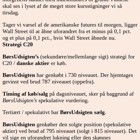
skal ses i lyset af de meget store kursstigninger vi så
tirsdag.
Tager vi varsel af de amerikanske futures til morgen, ligger
Wall Street til at åbne uforandret fra et minus på 0,1 pct.
og et plus på 0,1 pct., hvis Wall Street åbnede nu.
Strategi C20
BørsUdsigten’s
(sekundære/mellemlange sigt) strategi for
C20 /
danske aktier
er køb.
BørsUdsigten
har genkøbt i 730 niveauet. Der hjemtages
gevinst ved brud 787 niveauet (oppefra).
Timing af køb/salg
på dagsniveauet, sker på baggrund af
BørsUdsigten’s
spekulative vurdering.
Tertiært / spekulativt har
BørsUdsigten
sælg
.
BørsUdsigten
genkøber den solgte position (spekulative
aktier) ved brud af 795 niveauet (solgt i 815 niveauet). Det
vil sige en uforandret lukning eller den skønnes