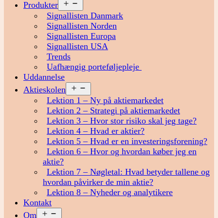
Åbn
Produkter
menu
Signallisten Danmark
Signallisten Norden
Signallisten Europa
Signallisten USA
Trends
Uafhængig porteføljepleje
Uddannelse
Åbn
Aktieskolen
menu
Lektion 1 – Ny på aktiemarkedet
Lektion 2 – Strategi på aktiemarkedet
Lektion 3 – Hvor stor risiko skal jeg tage?
Lektion 4 – Hvad er aktier?
Lektion 5 – Hvad er en investeringsforening?
Lektion 6 – Hvor og hvordan køber jeg en
aktie?
Lektion 7 – Nøgletal: Hvad betyder tallene og
hvordan påvirker de min aktie?
Lektion 8 – Nyheder og analytikere
Kontakt
Åbn
Om