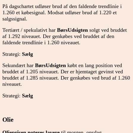
På dagschartet udløser brud af den faldende trendlinie i
1.260 et købesignal. Modsat udløser brud af 1.220 et
salgssignal.
Tertiært / spekulativt har
BørsUdsigten
solgt ved bruddet
af 1.292 niveauet. Der genkøbes ved bruddet af den
faldende trendlinie i 1.260 niveauet.
Strategi:
Sælg
Sekundært har
BørsUdsigten
købt en lang position ved
bruddet af 1.205 niveauet. Der er hjemtaget gevinst ved
bruddet af 1.285 niveauet. Der genkøbes ved brud af 1.260
niveauet.
Strategi:
Sælg
Olie
Olieprisen noteres lavere
til morgen, onsdag.