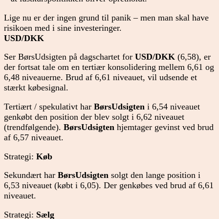
Lige nu er der ingen grund til panik – men man skal have
risikoen med i sine investeringer.
USD/DKK
Ser BørsUdsigten på dagschartet for
USD/DKK
(6,58), er
der fortsat tale om en tertiær konsolidering mellem 6,61 og
6,48 niveauerne. Brud af 6,61 niveauet, vil udsende et
stærkt købesignal.
Tertiært / spekulativt har
BørsUdsigten
i 6,54 niveauet
genkøbt den position der blev solgt i 6,62 niveauet
(trendfølgende).
BørsUdsigten
hjemtager gevinst ved brud
af 6,57 niveauet.
Strategi:
Køb
Sekundært har
BørsUdsigten
solgt den lange position i
6,53 niveauet (købt i 6,05). Der genkøbes ved brud af 6,61
niveauet.
Strategi:
Sælg