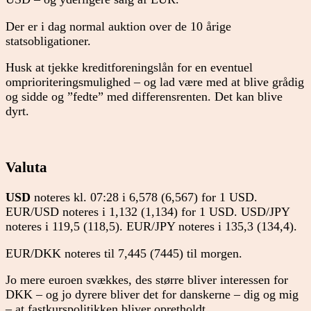
Der er i dag normal auktion over de 10 årige
statsobligationer.
Husk at tjekke kreditforeningslån for en eventuel
omprioriteringsmulighed – og lad være med at blive grådig
og sidde og ”fedte” med differensrenten. Det kan blive
dyrt.
Valuta
USD
noteres kl. 07:28 i 6,578 (6,567) for 1 USD.
EUR/USD noteres i 1,132 (1,134) for 1 USD. USD/JPY
noteres i 119,5 (118,5). EUR/JPY noteres i 135,3 (134,4).
EUR/DKK noteres til 7,445 (7445) til morgen.
Jo mere euroen svækkes, des større bliver interessen for
DKK – og jo dyrere bliver det for danskerne – dig og mig
– at fastkurspolitikken bliver opretholdt.