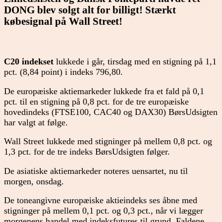
DONG blev solgt alt for billigt! Stærkt
købesignal på Wall Street!
C20 indekset
lukkede i går, tirsdag med en stigning på 1,1
pct. (8,84 point) i indeks 796,80.
De europæiske aktiemarkeder lukkede fra et fald på 0,1
pct. til en stigning på 0,8 pct. for de tre europæiske
hovedindeks (FTSE100, CAC40 og DAX30) BørsUdsigten
har valgt at følge.
Wall Street lukkede med stigninger på mellem 0,8 pct. og
1,3 pct. for de tre indeks BørsUdsigten følger.
De asiatiske aktiemarkeder noteres uensartet, nu til
morgen, onsdag.
De toneangivne europæiske aktieindeks ses åbne med
stigninger på mellem 0,1 pct. og 0,3 pct., når vi lægger
morgenens handel med indeksfutures til grund. Faldene