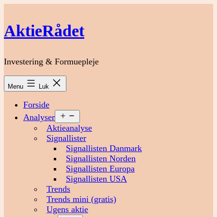
Fortsæt
til
AktieRådet
indhold
Investering & Formuepleje
Menu
Luk
Forside
Åbn
Analyser
menu
Aktieanalyse
Signallister
Signallisten Danmark
Signallisten Norden
Signallisten Europa
Signallisten USA
Trends
Trends mini (gratis)
Ugens aktie