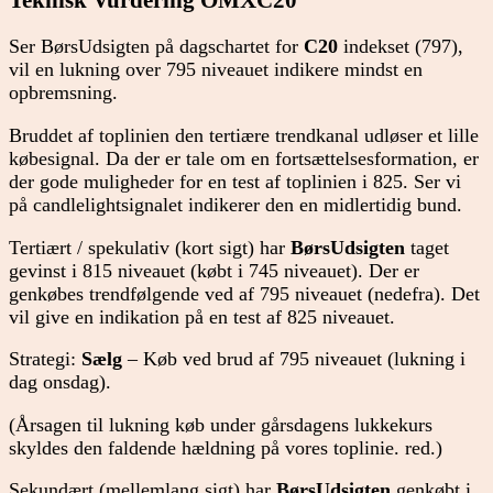
Ser BørsUdsigten på dagschartet for
C20
indekset (797),
vil en lukning over 795 niveauet indikere mindst en
opbremsning.
Bruddet af toplinien den tertiære trendkanal udløser et lille
købesignal. Da der er tale om en fortsættelsesformation, er
der gode muligheder for en test af toplinien i 825. Ser vi
på candlelightsignalet indikerer den en midlertidig bund.
Tertiært / spekulativ (kort sigt) har
BørsUdsigten
taget
gevinst i 815 niveauet (købt i 745 niveauet). Der er
genkøbes trendfølgende ved af 795 niveauet (nedefra). Det
vil give en indikation på en test af 825 niveauet.
Strategi:
Sælg
– Køb ved brud af 795 niveauet (lukning i
dag onsdag).
(Årsagen til lukning køb under gårsdagens lukkekurs
skyldes den faldende hældning på vores toplinie. red.)
Sekundært (mellemlang sigt) har
BørsUdsigten
genkøbt i