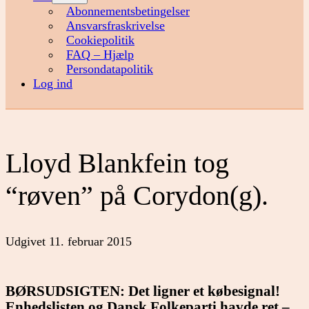
menu
Abonnementsbetingelser
Ansvarsfraskrivelse
Cookiepolitik
FAQ – Hjælp
Persondatapolitik
Log ind
Lloyd Blankfein tog
“røven” på Corydon(g).
Udgivet
11. februar 2015
BØRSUDSIGTEN: Det ligner et købesignal!
Enhedslisten og Dansk Folkeparti havde ret –