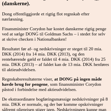
(danskerne).
Dong offentliggjorde et rigtig flot regnskab efter
nærlæsning.
Finansminister Corydon har kostet danskerne rigtig penge
ved at sælge DONG til Goldman Sachs – i stedet for selv
at skrive checken i Nationalbanken!
Resultatet før af- og nedskrivninger er steget til 20 mia.
DKK (2014) fra 14 mia. DKK (2013), og den
rentebærende gæld er faldet til 4 mia. DKK (2014) fra 25
mia. DKK (2013) – af faldet kan de 13 mia. DKK henføres
til aktieudvidelsen.
Regnskabsresultaterne viser,
at DONG på ingen måde
havde brug for pengene
, som finansminister Corydon
påstod i forbindelse med aktieudvidelsen.
De ekstraordinære bogføringsmæssige nedskrivninger på 8
mia. DKK er normale, og der bør komme opskrivninger
såfremt olieprisen stiger igen. Nedskrivningen kunne man