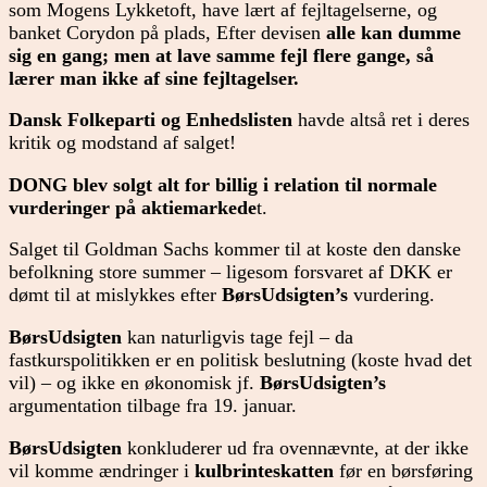
som Mogens Lykketoft, have lært af fejltagelserne, og
banket Corydon på plads, Efter devisen
alle kan dumme
sig en gang; men at lave samme fejl flere gange, så
lærer man ikke af sine fejltagelser.
Dansk Folkeparti og Enhedslisten
havde altså ret i deres
kritik og modstand af salget!
DONG blev solgt alt for billig i relation til normale
vurderinger på aktiemarkede
t.
Salget til Goldman Sachs kommer til at koste den danske
befolkning store summer – ligesom forsvaret af DKK er
dømt til at mislykkes efter
BørsUdsigten’s
vurdering.
BørsUdsigten
kan naturligvis tage fejl – da
fastkurspolitikken er en politisk beslutning (koste hvad det
vil) – og ikke en økonomisk jf.
BørsUdsigten’s
argumentation tilbage fra 19. januar.
BørsUdsigten
konkluderer ud fra ovennævnte, at der ikke
vil komme ændringer i
kulbrinteskatten
før en børsføring