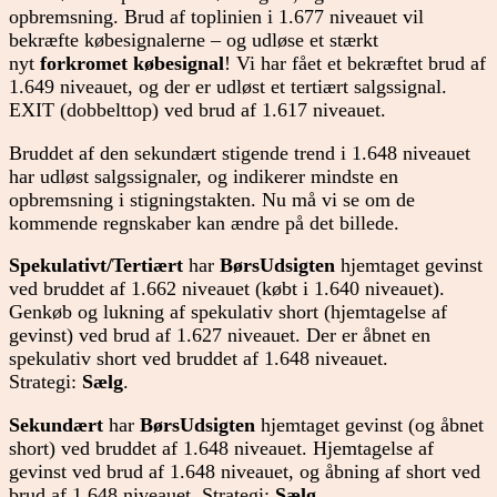
opbremsning. Brud af toplinien i 1.677 niveauet vil
bekræfte købesignalerne – og udløse et stærkt
nyt
forkromet købesignal
! Vi har fået et bekræftet brud af
1.649 niveauet, og der er udløst et tertiært salgssignal.
EXIT (dobbelttop) ved brud af 1.617 niveauet.
Bruddet af den sekundært stigende trend i 1.648 niveauet
har udløst salgssignaler, og indikerer mindste en
opbremsning i stigningstakten. Nu må vi se om de
kommende regnskaber kan ændre på det billede.
Spekulativt/Tertiært
har
BørsUdsigten
hjemtaget gevinst
ved bruddet af 1.662 niveauet (købt i 1.640 niveauet).
Genkøb og lukning af spekulativ short (hjemtagelse af
gevinst) ved brud af 1.627 niveauet. Der er åbnet en
spekulativ short ved bruddet af 1.648 niveauet.
Strategi:
Sælg
.
Sekundært
har
BørsUdsigten
hjemtaget gevinst (og åbnet
short) ved bruddet af 1.648 niveauet. Hjemtagelse af
gevinst ved brud af 1.648 niveauet, og åbning af short ved
brud af 1.648 niveauet. Strategi:
Sælg