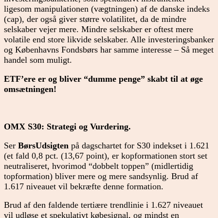
ligesom manipulationen (vægtningen) af de danske indeks
(cap), der også giver større volatilitet, da de mindre
selskaber vejer mere. Mindre selskaber er oftest mere
volatile end store likvide selskaber. Alle investeringsbanker
og Københavns Fondsbørs har samme interesse – Så meget
handel som muligt.
ETF’ere er og bliver “dumme penge” skabt til at øge
omsætningen!
OMX S30: Strategi og Vurdering.
Ser
BørsUdsigten
på dagschartet for S30 indekset i 1.621
(et fald 0,8 pct. (13,67 point), er kopformationen stort set
neutraliseret, hvorimod “dobbelt toppen” (midlertidig
topformation) bliver mere og mere sandsynlig. Brud af
1.617 niveauet vil bekræfte denne formation.
Brud af den faldende tertiære trendlinie i 1.627 niveauet
vil udløse et spekulativt købesignal, og mindst en