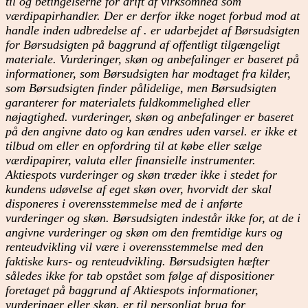
til og betingelserne for drift af virksomhed som
værdipapirhandler. Der er derfor ikke noget forbud mod at
handle inden udbredelse af . er udarbejdet af Børsudsigten
for Børsudsigten på baggrund af offentligt tilgængeligt
materiale. Vurderinger, skøn og anbefalinger er baseret på
informationer, som Børsudsigten har modtaget fra kilder,
som Børsudsigten finder pålidelige, men Børsudsigten
garanterer for materialets fuldkommelighed eller
nøjagtighed. vurderinger, skøn og anbefalinger er baseret
på den angivne dato og kan ændres uden varsel. er ikke et
tilbud om eller en opfordring til at købe eller sælge
værdipapirer, valuta eller finansielle instrumenter.
Aktiespots vurderinger og skøn træder ikke i stedet for
kundens udøvelse af eget skøn over, hvorvidt der skal
disponeres i overensstemmelse med de i anførte
vurderinger og skøn. Børsudsigten indestår ikke for, at de i
angivne vurderinger og skøn om den fremtidige kurs og
renteudvikling vil være i overensstemmelse med den
faktiske kurs- og renteudvikling. Børsudsigten hæfter
således ikke for tab opstået som følge af dispositioner
foretaget på baggrund af Aktiespots informationer,
vurderinger eller skøn. er til personligt brug for