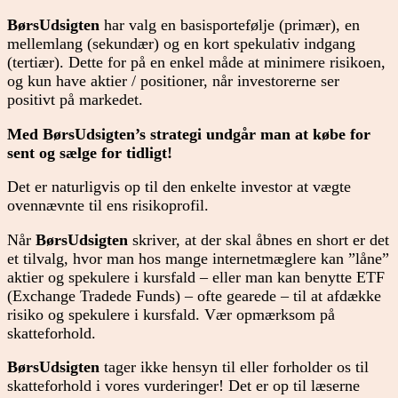
BørsUdsigten
har valg en basisportefølje (primær), en
mellemlang (sekundær) og en kort spekulativ indgang
(tertiær). Dette for på en enkel måde at minimere risikoen,
og kun have aktier / positioner, når investorerne ser
positivt på markedet.
Med BørsUdsigten’s strategi undgår man at købe for
sent og sælge for tidligt!
Det er naturligvis op til den enkelte investor at vægte
ovennævnte til ens risikoprofil.
Når
BørsUdsigten
skriver, at der skal åbnes en short er det
et tilvalg, hvor man hos mange internetmæglere kan ”låne”
aktier og spekulere i kursfald – eller man kan benytte ETF
(Exchange Tradede Funds) – ofte gearede – til at afdække
risiko og spekulere i kursfald. Vær opmærksom på
skatteforhold.
BørsUdsigten
tager ikke hensyn til eller forholder os til
skatteforhold i vores vurderinger! Det er op til læserne