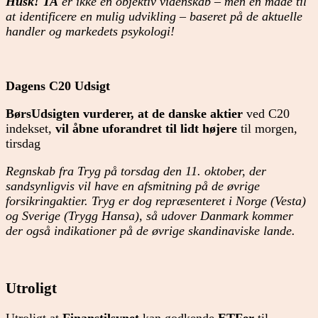
Husk! TA
er ikke en objektiv videnskab – men en måde til
at identificere en mulig udvikling – baseret på de aktuelle
handler og markedets psykologi!
Dagens C20 Udsigt
BørsUdsigten vurderer, at de danske aktier
ved C20
indekset,
vil åbne uforandret til lidt højere
til morgen,
tirsdag
Regnskab fra Tryg på torsdag den 11. oktober, der
sandsynligvis vil have en afsmitning på de øvrige
forsikringaktier. Tryg er dog repræsenteret i Norge (Vesta)
og Sverige (Trygg Hansa), så udover Danmark kommer
der også indikationer på de øvrige skandinaviske lande.
Utroligt