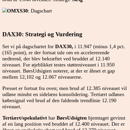
OMXS30
: Dagschart
DAX30: Strategi og Vurdering
Set vi på dagschartet for
DAX30,
i 11.947 (minus 1,4 pct.
(165 point), er der fortsat tale om en accelererende
nedtrend, der blev bekræftet ved bruddet af 12.140
niveauet. For øjeblikket testes støtteniveauet i 11.950
niveauet. BørsUdsigten noterer, at der er åbnet et gap
mellem 12,102 og 12.067 niveauerne.
Presset er fortsat fra oven; men brud af 12.385 niveauet vil
udløse mindst en sidelæns konsolidering. Tertiært udløses
købesignal ved brud af den faldende trendlinie 12.190
niveauet.
Tertiært/spekulativt
har
BørsUdsigten
hjemtaget gevinst
af en lang position ved bruddet af 12.400 niveauet. Der er
åbnet en spekulativ short ved brud af 12.270 niveauet.