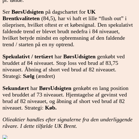
Ser
BørsUdsigten
på dagschartet for
UK
Brentkvaliteten
(84,5), har vi haft et lille “flush out” i
olieprisen, hvilket oftest er et købesignal. Den spekulativt
faldende trend er blevet brudt nedefra i 84 niveauet,
hvilket betyde mindst en opbremsning af den faldende
trend / starten på en ny optrend.
Spekulativt / tertiært
har
BørsUdsigten
genkøbt ved
bruddet af 84 niveauet. Stop loss ved brud af 83,75
niveauet. Åbning af short ved brud af 82 niveauet.
Strategi:
Sælg
(ændret)
Sekundært
har
BørsUdsigten
genkøbt en lang position
ved bruddet af 73 niveauet. Hjemtagelse af gevinst ved
brud af 82 niveauet, og åbning af short ved brud af 82
niveauet. Strategi:
Køb
.
Olieaktier handles efter signalerne fra den underliggende
råvare. I dette tilfælde UK Brent.