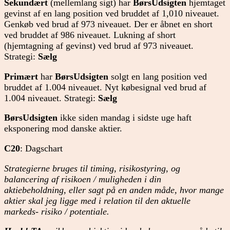
Sekundært
(mellemlang sigt) har
BørsUdsigten
hjemtaget
gevinst af en lang position ved bruddet af 1,010 niveauet.
Genkøb ved brud af 973 niveauet. Der er åbnet en short
ved bruddet af 986 niveauet. Lukning af short
(hjemtagning af gevinst) ved brud af 973 niveauet.
Strategi:
Sælg
Primært
har
BørsUdsigten
solgt en lang position ved
bruddet af 1.004 niveauet. Nyt købesignal ved brud af
1.004 niveauet. Strategi:
Sælg
BørsUdsigten
ikke siden mandag i sidste uge haft
eksponering mod danske aktier.
C20
: Dagschart
Strategierne bruges til timing, risikostyring, og
balancering af risikoen / muligheden i din
aktiebeholdning, eller sagt på en anden måde, hvor mange
aktier skal jeg ligge med i relation til den aktuelle
markeds- risiko / potentiale.