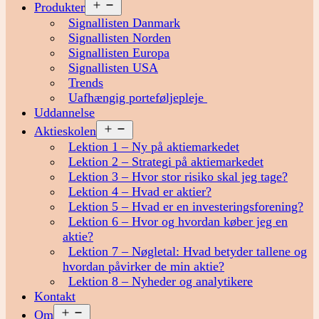
Åbn
Produkter
menu
Signallisten Danmark
Signallisten Norden
Signallisten Europa
Signallisten USA
Trends
Uafhængig porteføljepleje
Uddannelse
Åbn
Aktieskolen
menu
Lektion 1 – Ny på aktiemarkedet
Lektion 2 – Strategi på aktiemarkedet
Lektion 3 – Hvor stor risiko skal jeg tage?
Lektion 4 – Hvad er aktier?
Lektion 5 – Hvad er en investeringsforening?
Lektion 6 – Hvor og hvordan køber jeg en
aktie?
Lektion 7 – Nøgletal: Hvad betyder tallene og
hvordan påvirker de min aktie?
Lektion 8 – Nyheder og analytikere
Kontakt
Åbn
Om