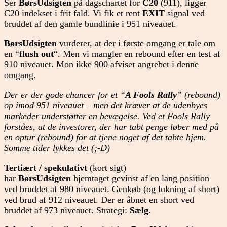
Ser
BørsUdsigten
på dagschartet for
C20
(911), ligger
C20 indekset i frit fald. Vi fik et rent
EXIT
signal ved
bruddet af den gamle bundlinie i 951 niveauet.
BørsUdsigten
vurderer, at der i første omgang er tale om
en “
flush out
“. Men vi mangler en rebound efter en test af
910 niveauet. Mon ikke 900 afviser angrebet i denne
omgang.
Der er der gode chancer for et “
A Fools Rally
” (rebound)
op imod 951 niveauet – men det kræver at de udenbyes
markeder understøtter en bevægelse. Ved et Fools Rally
forståes, at de investorer, der har tabt penge løber med på
en optur (rebound) for at tjene noget af det tabte hjem.
Somme tider lykkes det (;-D)
Tertiært / spekulativt
(kort sigt)
har
BørsUdsigten
hjemtaget gevinst af en lang position
ved bruddet af 980 niveauet. Genkøb (og lukning af short)
ved brud af 912 niveauet. Der er åbnet en short ved
bruddet af 973 niveauet. Strategi:
Sælg
.