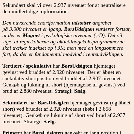
Sekundært skal vi over 2.937 niveauet for at neutralisere
den midlertidige topformation.
Den nuværende chartformation
udsætter
angrebet
på 3.000 niveauet er igang.
BørsUdsigten
vurderer fortsat,
at der er
Magnet
i psykologiske niveauer (;-D). Det vil
sige, at regnskaberne og aktietilbagekøbsprogrammerne
skal trække indekset op i 3K; men med en langsommere
fart, da der er fundamental modvind i renteudviklingen.
Tertiært / spekulativt
har
BørsUdsigten
hjemtaget
gevinst ved bruddet af 2.920 niveauet. Der er åbnet en
spekulativ shortposition ved bruddet af 2.907 niveauet.
Genkøb og lukning af short (hjemtagelse af gevinst) ved
brud af 2.880 niveauet. Strategi:
Sælg
.
Sekundært
har
BørsUdsigten
hjemtaget gevinst (og åbnet
short) ved bruddet af 2.920 niveauet (købt i 2.858
niveauet). Genkøb og lukning af short ved brud af 2.937
niveauet. Strategi:
Sælg.
Primært
har
BørsUdsigten
genkøbt en lang position i