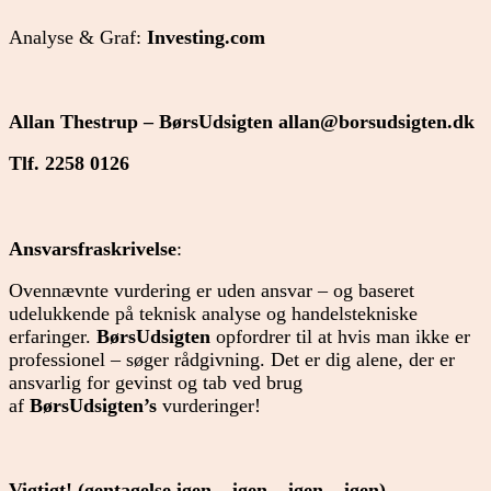
Analyse & Graf:
Investing.com
Allan Thestrup – BørsUdsigten
allan@borsudsigten.dk
Tlf. 2258 0126
Ansvarsfraskrivelse
:
Ovennævnte vurdering er uden ansvar – og baseret
udelukkende på teknisk analyse og handelstekniske
erfaringer.
BørsUdsigten
opfordrer til at hvis man ikke er
professionel – søger rådgivning. Det er dig alene, der er
ansvarlig for gevinst og tab ved brug
af
BørsUdsigten’s
vurderinger!
Vigtigt! (gentagelse igen – igen – igen – igen)