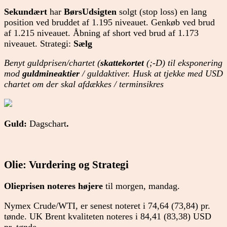
Sekundært
har
BørsUdsigten
solgt (stop loss) en lang
position ved bruddet af 1.195 niveauet. Genkøb ved brud
af 1.215 niveauet. Åbning af short ved brud af 1.173
niveauet. Strategi:
Sælg
Benyt guldprisen/chartet (
skattekortet
(;-D) til eksponering
mod
guldmineaktier
/ guldaktiver. Husk at tjekke med USD
chartet om der skal afdækkes / terminsikres
Guld:
Dagschart
.
Olie: Vurdering og Strategi
Olieprisen noteres højere
til morgen, mandag.
Nymex Crude/WTI, er senest noteret i 74,64 (73,84) pr.
tønde. UK Brent kvaliteten noteres i 84,41 (83,38) USD
pr. tønde.