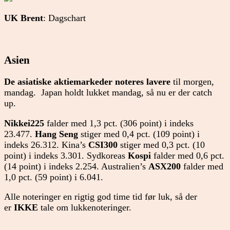
UK Brent
: Dagschart
Asien
De asiatiske aktiemarkeder noteres lavere
til morgen,
mandag. Japan holdt lukket mandag, så nu er der catch
up.
Nikkei225
falder med 1,3 pct. (306 point) i indeks
23.477.
Hang Seng
stiger med 0,4 pct. (109 point) i
indeks 26.312. Kina’s
CSI300
stiger med 0,3 pct. (10
point) i indeks 3.301. Sydkoreas
Kospi
falder med 0,6 pct.
(14 point) i indeks 2.254. Australien’s
ASX200
falder med
1,0 pct. (59 point) i 6.041.
Alle noteringer en rigtig god time tid før luk, så der
er
IKKE
tale om lukkenoteringer.