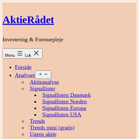
Fortsæt
til
AktieRådet
indhold
Investering & Formuepleje
Menu
Luk
Forside
Åbn
Analyser
menu
Aktieanalyse
Signallister
Signallisten Danmark
Signallisten Norden
Signallisten Europa
Signallisten USA
Trends
Trends mini (gratis)
Ugens aktie