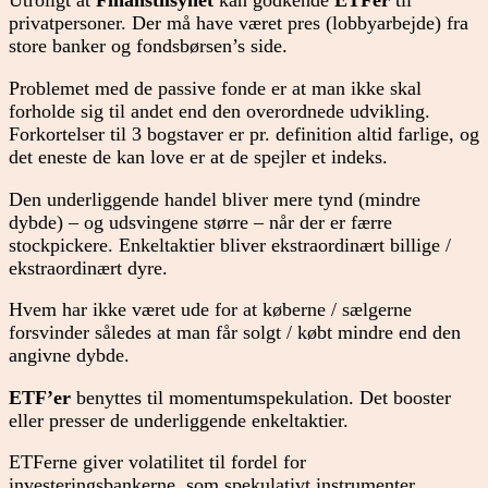
Utroligt at
Finanstilsynet
kan godkende
ETFer
til
privatpersoner. Der må have været pres (lobbyarbejde) fra
store banker og fondsbørsen’s side.
Problemet med de passive fonde er at man ikke skal
forholde sig til andet end den overordnede udvikling.
Forkortelser til 3 bogstaver er pr. definition altid farlige, og
det eneste de kan love er at de spejler et indeks.
Den underliggende handel bliver mere tynd (mindre
dybde) – og udsvingene større – når der er færre
stockpickere. Enkeltaktier bliver ekstraordinært billige /
ekstraordinært dyre.
Hvem har ikke været ude for at køberne / sælgerne
forsvinder således at man får solgt / købt mindre end den
angivne dybde.
ETF’er
benyttes til momentumspekulation. Det booster
eller presser de underliggende enkeltaktier.
ETFerne giver volatilitet til fordel for
investeringsbankerne, som spekulativt instrumenter