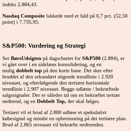
indeks 2.884,43.
Nasdaq Composite
lukkede med et fald på 0,7 pct. (52,50
point) i 7.735,95.
S&P500: Vurdering og Strategi
Ser
BørsUdsigten
på dagschartet for
S&P500
(2.884), er
vi gået over i en sidelæns konsolidering, og en
mulig
dobbelt top
på den korte bane. Det sker efter
bruddet af den sekundært stigende trendlinie i 2.920
niveauet, og efterfølgende den tertiære horisontale
trendlinie i 2.907 niveauet. Begge udløste / bekræftede
salgssignaler. Der er således tal om en bekræftet tertiær
nedtrend, og en
Dobbelt Top,
der skal følges.
Tertiært vil et brud af 2.880 udløse et spekulativt
købesignal og mindst en opbremsning på det tertiære plan.
Brud af 2.865 niveauet vil bekræfte nedtrenden.