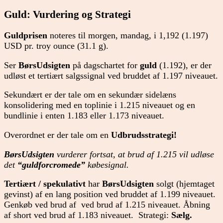
Guld: Vurdering og Strategi
Guldprisen
noteres til morgen, mandag, i 1,192 (1.197)
USD pr. troy ounce (31.1 g).
Ser
BørsUdsigten
på dagschartet for
guld
(1.192), er der
udløst et tertiært salgssignal ved bruddet af 1.197 niveauet.
Sekundært er der tale om en sekundær sidelæns
konsolidering med en toplinie i 1.215 niveauet og en
bundlinie i enten 1.183 eller 1.173 niveauet.
Overordnet er der tale om en
Udbrudsstrategi!
BørsUdsigten
vurderer fortsat, at brud af 1.215 vil udløse
det
“guldforcromede”
købesignal.
Tertiært / spekulativt
har
BørsUdsigten
solgt (hjemtaget
gevinst) af en lang position ved bruddet af 1.199 niveauet.
Genkøb ved brud af ved brud af 1.215 niveauet. Åbning
af short ved brud af 1.183 niveauet. Strategi:
Sælg.