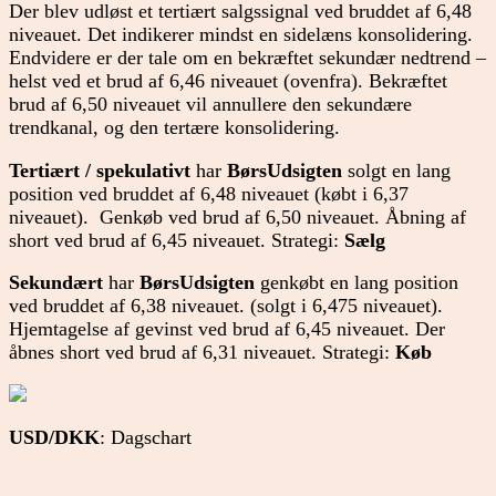
Der blev udløst et tertiært salgssignal ved bruddet af 6,48
niveauet. Det indikerer mindst en sidelæns konsolidering.
Endvidere er der tale om en bekræftet sekundær nedtrend –
helst ved et brud af 6,46 niveauet (ovenfra). Bekræftet
brud af 6,50 niveauet vil annullere den sekundære
trendkanal, og den tertære konsolidering.
Tertiært / spekulativt
har
BørsUdsigten
solgt en lang
position ved bruddet af 6,48 niveauet (købt i 6,37
niveauet). Genkøb ved brud af 6,50 niveauet. Åbning af
short ved brud af 6,45 niveauet. Strategi:
Sælg
Sekundært
har
BørsUdsigten
genkøbt en lang position
ved bruddet af 6,38 niveauet. (solgt i 6,475 niveauet).
Hjemtagelse af gevinst ved brud af 6,45 niveauet. Der
åbnes short ved brud af 6,31 niveauet. Strategi:
Køb
USD/DKK
: Dagschart