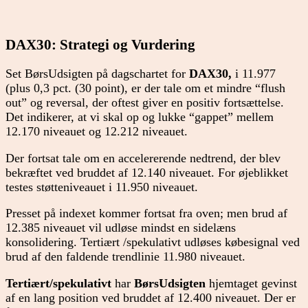
DAX30: Strategi og Vurdering
Set BørsUdsigten på dagschartet for
DAX30,
i 11.977
(plus 0,3 pct. (30 point), er der tale om et mindre “flush
out” og reversal, der oftest giver en positiv fortsættelse.
Det indikerer, at vi skal op og lukke “gappet” mellem
12.170 niveauet og 12.212 niveauet.
Der fortsat tale om en accelererende nedtrend, der blev
bekræftet ved bruddet af 12.140 niveauet. For øjeblikket
testes støtteniveauet i 11.950 niveauet.
Presset på indexet kommer fortsat fra oven; men brud af
12.385 niveauet vil udløse mindst en sidelæns
konsolidering. Tertiært /spekulativt udløses købesignal ved
brud af den faldende trendlinie 11.980 niveauet.
Tertiært/spekulativt
har
BørsUdsigten
hjemtaget gevinst
af en lang position ved bruddet af 12.400 niveauet. Der er