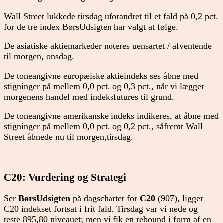
Wall Street lukkede tirsdag uforandret til et fald på 0,2 pct.
for de tre index BørsUdsigten har valgt at følge.
De asiatiske aktiemarkeder noteres uensartet / afventende
til morgen, onsdag.
De toneangivne europæiske aktieindeks ses åbne med
stigninger på mellem 0,0 pct. og 0,3 pct., når vi lægger
morgenens handel med indeksfutures til grund.
De toneangivne amerikanske indeks indikeres, at åbne med
stigninger på mellem 0,0 pct. og 0,2 pct., såfremt Wall
Street åbnede nu til morgen,tirsdag.
C20: Vurdering og Strategi
Ser
BørsUdsigten
på dagschartet for
C20
(907), ligger
C20 indekset fortsat i frit fald. Tirsdag var vi nede og
teste 895,80 niveauet; men vi fik en rebound i form af en