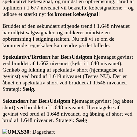
spekulativt købesignal, og mindst en opbremsning. Brud af
toplinien i 1.677 niveauet vil bekræfte købesignalerne – og
udløse et stærkt nyt
forkromet købesignal
!
Bruddet af den sekundært stigende trend i 1.648 niveauet
har udløst salgssignaler, og indikerer mindste en
opbremsning i stigningstakten. Nu må vi se om de
kommende regnskaber kan ændre på det billede.
Spekulativt/Tertiært
har
BørsUdsigten
hjemtaget gevinst
ved bruddet af 1.662 niveauet (købt i 1.640 niveauet).
Genkøb og lukning af spekulativ short (hjemtagelse af
gevinst) ved brud af 1.619 niveauet (Testes NU). Der er
åbnet en spekulativ short ved bruddet af 1.648 niveauet.
Strategi:
Sælg
.
Sekundært
har
BørsUdsigten
hjemtaget gevinst (og åbnet
short) ved bruddet af 1.648 niveauet. Hjemtagelse af
gevinst ved brud af 1.648 niveauet, og åbning af short ved
brud af 1.648 niveauet. Strategi:
Sælg
OMXS30
: Dagschart