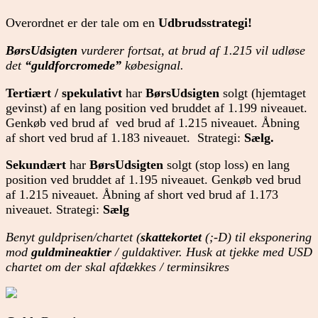
Overordnet er der tale om en
Udbrudsstrategi!
BørsUdsigten
vurderer fortsat, at brud af 1.215 vil udløse
det
“guldforcromede”
købesignal.
Tertiært / spekulativt
har
BørsUdsigten
solgt (hjemtaget
gevinst) af en lang position ved bruddet af 1.199 niveauet.
Genkøb ved brud af ved brud af 1.215 niveauet. Åbning
af short ved brud af 1.183 niveauet. Strategi:
Sælg.
Sekundært
har
BørsUdsigten
solgt (stop loss) en lang
position ved bruddet af 1.195 niveauet. Genkøb ved brud
af 1.215 niveauet. Åbning af short ved brud af 1.173
niveauet. Strategi:
Sælg
Benyt guldprisen/chartet (
skattekortet
(;-D) til eksponering
mod
guldmineaktier
/ guldaktiver. Husk at tjekke med USD
chartet om der skal afdækkes / terminsikres