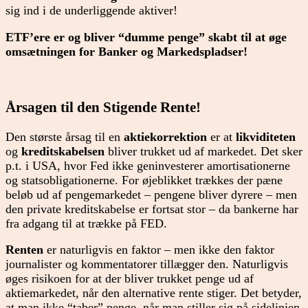
sig ind i de underliggende aktiver!
ETF’ere er og bliver “dumme penge” skabt til at øge
omsætningen for Banker og Markedspladser!
Årsagen til den Stigende Rente!
Den største årsag til en
aktiekorrektion
er at
likviditeten
og
kreditskabelsen
bliver trukket ud af markedet. Det sker
p.t. i USA, hvor Fed ikke geninvesterer amortisationerne
og statsobligationerne. For øjeblikket trækkes der pæne
beløb ud af pengemarkedet – pengene bliver dyrere – men
den private kreditskabelse er fortsat stor – da bankerne har
fra adgang til at trække på FED.
Renten
er naturligvis en faktor – men ikke den faktor
journalister og kommentatorer tillægger den. Naturligvis
øges risikoen for at der bliver trukket penge ud af
aktiemarkedet, når den alternative rente stiger. Det betyder,
at man ikke “taber” penge, når man stiller sig på sidelinien