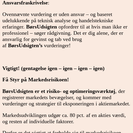
Ansvarsfraskrivelse
:
Ovennævnte vurdering er uden ansvar – og baseret
udelukkende på teknisk analyse og handelstekniske
erfaringer.
BørsUdsigten
opfordrer til at hvis man ikke er
professionel – søger rådgivning. Det er dig alene, der er
ansvarlig for gevinst og tab ved brug
af
BørsUdsigten’s
vurderinger!
Vigtigt! (gentagelse igen – igen – igen – igen)
Få Styr på Markedsrisikoen!
BørsUdsigten er et risiko- og optimeringsværktøj
, der
registrerer markedets bevægelser, og kommer med
vurderinger og strategier til eksponeringen i aktiemarkedet.
Markedsudviklingen udgør ca. 80 pct. af en akties værdi,
og resten af individuelle faktorer.
Derfor er det vigtigt at forholde sig til markedsrisikoen,