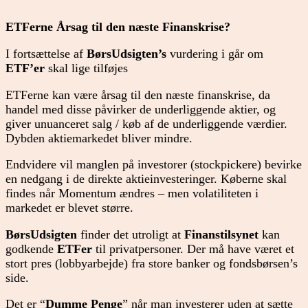
ETFerne Årsag til den næste Finanskrise?
I fortsættelse af
BørsUdsigten’s
vurdering i går om
ETF’er
skal lige tilføjes
ETFerne kan være årsag til den næste finanskrise, da
handel med disse påvirker de underliggende aktier, og
giver unuanceret salg / køb af de underliggende værdier.
Dybden aktiemarkedet bliver mindre.
Endvidere vil manglen på investorer (stockpickere) bevirke
en nedgang i de direkte aktieinvesteringer. Køberne skal
findes når Momentum ændres – men volatiliteten i
markedet er blevet større.
BørsUdsigten
finder det utroligt at
Finanstilsynet
kan
godkende
ETFer
til privatpersoner. Der må have været et
stort pres (lobbyarbejde) fra store banker og fondsbørsen’s
side.
Det er “
Dumme Penge
” når man investerer uden at sætte