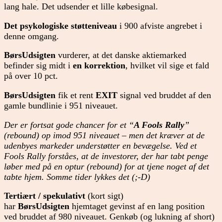
lang hale. Det udsender et lille købesignal.
Det psykologiske støtteniveau
i 900 afviste angrebet i
denne omgang.
BørsUdsigten
vurderer, at det danske aktiemarked
befinder sig midt i
en korrektion
, hvilket vil sige et fald
på over 10 pct.
BørsUdsigten
fik et rent
EXIT
signal ved bruddet af den
gamle bundlinie i 951 niveauet.
Der er fortsat gode chancer for et “
A Fools Rally
”
(rebound) op imod 951 niveauet – men det kræver at de
udenbyes markeder understøtter en bevægelse. Ved et
Fools Rally forståes, at de investorer, der har tabt penge
løber med på en optur (rebound) for at tjene noget af det
tabte hjem. Somme tider lykkes det (;-D)
Tertiært / spekulativt
(kort sigt)
har
BørsUdsigten
hjemtaget gevinst af en lang position
ved bruddet af 980 niveauet. Genkøb (og lukning af short)