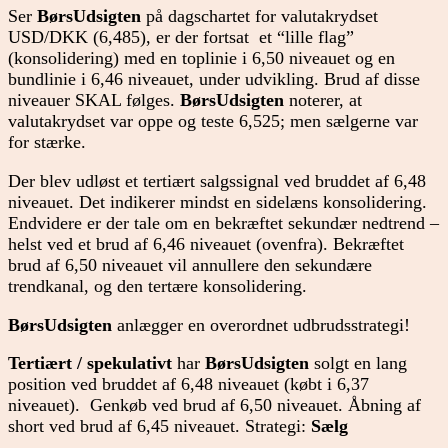
Ser
BørsUdsigten
på dagschartet for valutakrydset
USD/DKK (6,485), er der fortsat et “lille flag”
(konsolidering) med en toplinie i 6,50 niveauet og en
bundlinie i 6,46 niveauet, under udvikling. Brud af disse
niveauer SKAL følges.
BørsUdsigten
noterer, at
valutakrydset var oppe og teste 6,525; men sælgerne var
for stærke.
Der blev udløst et tertiært salgssignal ved bruddet af 6,48
niveauet. Det indikerer mindst en sidelæns konsolidering.
Endvidere er der tale om en bekræftet sekundær nedtrend –
helst ved et brud af 6,46 niveauet (ovenfra). Bekræftet
brud af 6,50 niveauet vil annullere den sekundære
trendkanal, og den tertære konsolidering.
BørsUdsigten
anlægger en overordnet udbrudsstrategi!
Tertiært / spekulativt
har
BørsUdsigten
solgt en lang
position ved bruddet af 6,48 niveauet (købt i 6,37
niveauet). Genkøb ved brud af 6,50 niveauet. Åbning af
short ved brud af 6,45 niveauet. Strategi:
Sælg