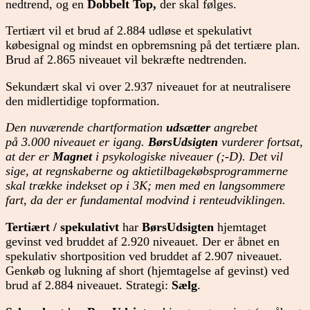
nedtrend, og en
Dobbelt Top,
der skal følges.
Tertiært vil et brud af 2.884 udløse et spekulativt
købesignal og mindst en opbremsning på det tertiære plan.
Brud af 2.865 niveauet vil bekræfte nedtrenden.
Sekundært skal vi over 2.937 niveauet for at neutralisere
den midlertidige topformation.
Den nuværende chartformation
udsætter
angrebet
på 3.000 niveauet er igang.
BørsUdsigten
vurderer fortsat,
at der er
Magnet
i psykologiske niveauer (;-D). Det vil
sige, at regnskaberne og aktietilbagekøbsprogrammerne
skal trække indekset op i 3K; men med en langsommere
fart, da der er fundamental modvind i renteudviklingen.
Tertiært / spekulativt
har
BørsUdsigten
hjemtaget
gevinst ved bruddet af 2.920 niveauet. Der er åbnet en
spekulativ shortposition ved bruddet af 2.907 niveauet.
Genkøb og lukning af short (hjemtagelse af gevinst) ved
brud af 2.884 niveauet. Strategi:
Sælg
.