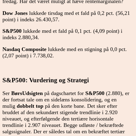
fredag. Har det været muligt at hæve rentemarginalen?
Dow Jones
lukkede tirsdag med et fald på 0,2 pct. (56,21
point) i indeks 26.430,57.
S&P500
lukkede med et fald på 0,1 pct. (4,09 point) i
indeks 2.880,34.
Nasdaq Composite
lukkede med en stigning på 0,0 pct.
(2,07 point) i 7.738,02.
S&P500: Vurdering og Strategi
Ser
BørsUdsigten
på dagschartet for
S&P500
(2.880), er
der fortsat tale om en sidelæns konsolidering, og en
mulig
dobbelt top
på den korte bane. Det sker efter
bruddet af den sekundært stigende trendlinie i 2.920
niveauet, og efterfølgende den tertiære horisontale
trendlinie i 2.907 niveauet. Begge udløste / bekræftede
salgssignaler. Der er således tal om en bekræftet tertiær