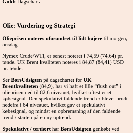
Guld:
Dagschart
.
Olie: Vurdering og Strategi
Olieprisen noteres uforandret til lidt højere
til morgen,
onsdag.
Nymex Crude/WTI, er senest noteret i 74,59 (74,64) pr.
tønde. UK Brent kvaliteten noteres i 84,87 (84,41) USD
pr. tønde.
Ser
BørsUdsigten
på dagschartet for
UK
Brentkvaliteten
(84,9), har vi haft et lille “flush out” i
olieprisen ned til 82,6 niveauet, hvilket oftest er et
købesignal. Den spekulativt faldende trend er blevet brudt
nedefra i 84 niveauet, hvilket gav et spekulativt
købesignal, og mindst en opbremsning af den faldende
trend / starten på en ny optrend.
Spekulativt / tertiært
har
BørsUdsigten
genkøbt ved