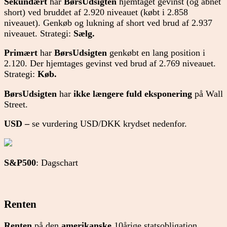
Sekundært
har
BørsUdsigten
hjemtaget gevinst (og åbnet
short) ved bruddet af 2.920 niveauet (købt i 2.858
niveauet). Genkøb og lukning af short ved brud af 2.937
niveauet. Strategi:
Sælg.
Primært
har
BørsUdsigten
genkøbt en lang position i
2.120. Der hjemtages gevinst ved brud af 2.769 niveauet.
Strategi:
Køb.
BørsUdsigten
har
ikke længere
fuld eksponering
på Wall
Street.
USD –
se vurdering USD/DKK krydset nedenfor.
S&P500
: Dagschart
Renten
Renten
på den
amerikanske
10årige statsobligation