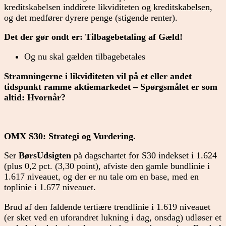
kreditskabelsen inddirete likviditeten og kreditskabelsen,
og det medfører dyrere penge (stigende renter).
Det der gør ondt er: Tilbagebetaling af Gæld!
Og nu skal gælden tilbagebetales
Stramningerne i likviditeten vil på et eller andet
tidspunkt ramme aktiemarkedet – Spørgsmålet er som
altid: Hvornår?
OMX S30: Strategi og Vurdering.
Ser
BørsUdsigten
på dagschartet for S30 indekset i 1.624
(plus 0,2 pct. (3,30 point), afviste den gamle bundlinie i
1.617 niveauet, og der er nu tale om en base, med en
toplinie i 1.677 niveauet.
Brud af den faldende tertiære trendlinie i 1.619 niveauet
(er sket ved en uforandret lukning i dag, onsdag) udløser et