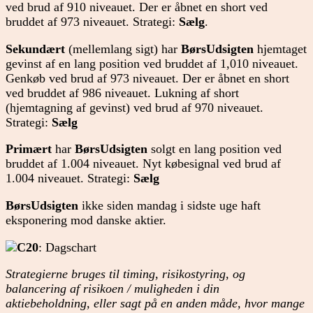
ved brud af 910 niveauet. Der er åbnet en short ved
bruddet af 973 niveauet. Strategi:
Sælg
.
Sekundært
(mellemlang sigt) har
BørsUdsigten
hjemtaget
gevinst af en lang position ved bruddet af 1,010 niveauet.
Genkøb ved brud af 973 niveauet. Der er åbnet en short
ved bruddet af 986 niveauet. Lukning af short
(hjemtagning af gevinst) ved brud af 970 niveauet.
Strategi:
Sælg
Primært
har
BørsUdsigten
solgt en lang position ved
bruddet af 1.004 niveauet. Nyt købesignal ved brud af
1.004 niveauet. Strategi:
Sælg
BørsUdsigten
ikke siden mandag i sidste uge haft
eksponering mod danske aktier.
C20
: Dagschart
Strategierne bruges til timing, risikostyring, og
balancering af risikoen / muligheden i din
aktiebeholdning, eller sagt på en anden måde, hvor mange