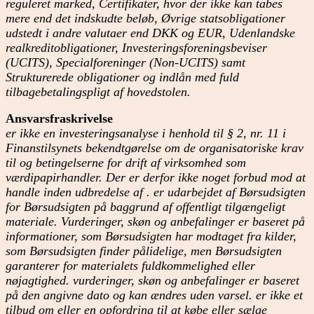
reguleret marked, Certifikater, hvor der ikke kan tabes
mere end det indskudte beløb, Øvrige statsobligationer
udstedt i andre valutaer end DKK og EUR, Udenlandske
realkreditobligationer, Investeringsforeningsbeviser
(UCITS), Specialforeninger (Non-UCITS) samt
Strukturerede obligationer og indlån med fuld
tilbagebetalingspligt af hovedstolen.
Ansvarsfraskrivelse
er ikke en investeringsanalyse i henhold til § 2, nr. 11 i
Finanstilsynets bekendtgørelse om de organisatoriske krav
til og betingelserne for drift af virksomhed som
værdipapirhandler. Der er derfor ikke noget forbud mod at
handle inden udbredelse af . er udarbejdet af Børsudsigten
for Børsudsigten på baggrund af offentligt tilgængeligt
materiale. Vurderinger, skøn og anbefalinger er baseret på
informationer, som Børsudsigten har modtaget fra kilder,
som Børsudsigten finder pålidelige, men Børsudsigten
garanterer for materialets fuldkommelighed eller
nøjagtighed. vurderinger, skøn og anbefalinger er baseret
på den angivne dato og kan ændres uden varsel. er ikke et
tilbud om eller en opfordring til at købe eller sælge