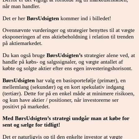
når man handler.
Det er her
BørsUdsigten
kommer ind i billedet!
Ovennævnte vurderinger og strategier benyttes til at vægte
eksponeringen af ens aktiebeholdning i relation til trenden
på aktiemarkedet.
Du kan også bruge
BørsUdsigten’s
strategier alene ved, at
handle på købs- og salgssignaler, og vægte antallet af
købte og solgte aktier efter ens egen investeringshorisont.
BørsUdsigten
har valg en basisportefølje (primær), en
mellemlang (sekundær) og en kort spekulativ indgang
(tertiær). Dette for på en enkel måde at minimere risikoen,
og kun have aktier / positioner, når investorerne ser
positivt på markedet.
Med BørsUdsigten’s strategi undgår man at købe for
sent og sælge for tidligt!
Det er naturligvis op til den enkelte investor at vægte