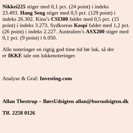
Nikkei225
stiger med 0,1 pct. (24 point) i indeks
23.493.
Hang Seng
stiger med 0,5 pct. (129 point) i
indeks 26.302. Kina’s
CSI300
falder med 0,5 pct. (15
point) i indeks 3.273. Sydkoreas
Kospi
falder med 1,2 pct.
(26 point) i indeks 2.227. Australien’s
ASX200
stiger med
0,1 pct. (9 point) i 6.050.
Alle noteringer en rigtig god time tid før luk, så der
er
IKKE
tale om lukkenoteringer.
Analyse & Graf:
Investing.com
Allan Thestrup – BørsUdsigten
allan@borsudsigten.dk
Tlf. 2258 0126