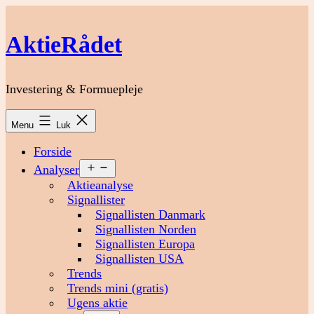
Fortsæt
til
AktieRådet
indhold
Investering & Formuepleje
Menu
Luk
Forside
Åbn
Analyser
menu
Aktieanalyse
Signallister
Signallisten Danmark
Signallisten Norden
Signallisten Europa
Signallisten USA
Trends
Trends mini (gratis)
Ugens aktie