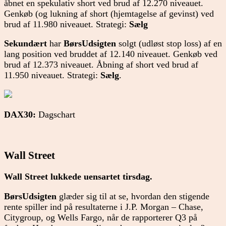
åbnet en spekulativ short ved brud af 12.270 niveauet.
Genkøb (og lukning af short (hjemtagelse af gevinst) ved
brud af 11.980 niveauet. Strategi:
Sælg
Sekundært
har
BørsUdsigten
solgt (udløst stop loss) af en
lang position ved bruddet af 12.140 niveauet. Genkøb ved
brud af 12.373 niveauet. Åbning af short ved brud af
11.950 niveauet. Strategi:
Sælg
.
DAX30:
Dagschart
Wall Street
Wall Street lukkede uensartet tirsdag.
BørsUdsigten
glæder sig til at se, hvordan den stigende
rente spiller ind på resultaterne i J.P. Morgan – Chase,
Citygroup, og Wells Fargo, når de rapporterer Q3 på