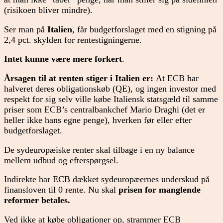
(risikoen bliver mindre).
Ser man på
Italien
, får budgetforslaget med en stigning på
2,4 pct. skylden for rentestigningerne.
Intet kunne være mere forkert
.
Årsagen til at renten stiger i Italien er:
At ECB har
halveret deres obligationskøb (QE), og ingen investor med
respekt for sig selv ville købe Italiensk statsgæld til samme
priser som ECB’s centralbankchef Mario Draghi (det er
heller ikke hans egne penge), hverken før eller efter
budgetforslaget.
De sydeuropæiske renter skal tilbage i en ny balance
mellem udbud og efterspørgsel.
Indirekte har ECB dækket sydeuropæernes underskud på
finansloven til 0 rente. Nu skal
prisen for manglende
reformer betales.
Ved ikke at købe obligationer op, strammer ECB