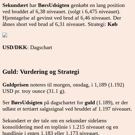
Sekundært
har
BørsUdsigten
genkøbt en lang position
ved bruddet af 6,38 niveauet. (solgt i 6,475 niveauet).
Hjemtagelse af gevinst ved brud af 6,46 niveauet. Der
åbnes short ved brud af 6,31 niveauet. Strategi:
Køb
USD/DKK
: Dagschart
Guld: Vurdering og Strategi
Guldprisen
noteres til morgen, onsdag, i 1,189 (1.192)
USD pr. troy ounce (31.1 g).
Ser
BørsUdsigten
på dagschartet for
guld
(1.189), er der
udløst et tertiært salgssignal ved bruddet af 1.197 niveauet.
Sekundært er der tale om en sekundær sidelæns
konsolidering med en toplinie i 1.215 niveauet og en
bundlinie i enten 1.183 eller 1.173 niveauet.