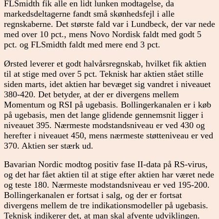
FLSmidth fik alle en lidt lunken modtagelse, da
markedsdeltagerne fandt små skønhedsfejl i alle
regnskaberne. Det største fald var i Lundbeck, der var nede
med over 10 pct., mens Novo Nordisk faldt med godt 5
pct. og FLSmidth faldt med mere end 3 pct.
Ørsted leverer et godt halvårsregnskab, hvilket fik aktien
til at stige med over 5 pct. Teknisk har aktien stået stille
siden marts, idet aktien har bevæget sig vandret i niveauet
380-420. Det betyder, at der er divergens mellem
Momentum og RSI på ugebasis. Bollingerkanalen er i køb
på ugebasis, men det lange glidende gennemsnit ligger i
niveauet 395. Nærmeste modstandsniveau er ved 430 og
herefter i niveauet 450, mens nærmeste støtteniveau er ved
370. Aktien ser stærk ud.
Bavarian Nordic modtog positiv fase II-data på RS-virus,
og det har fået aktien til at stige efter aktien har været nede
og teste 180. Nærmeste modstandsniveau er ved 195-200.
Bollingerkanalen er fortsat i salg, og der er fortsat
divergens mellem de tre indikationsmodeller på ugebasis.
Teknisk indikerer det, at man skal afvente udviklingen.