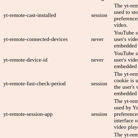
The yt-rem
used to sto
yt-remote-cast-installed
session
preferenc
video.
YouTube se
yt-remote-connected-devices
never
user's vid
embedded 
YouTube se
yt-remote-device-id
never
user's vid
embedded 
The yt-rem
cookie is 
yt-remote-fast-check-period
session
the user's 
embedded 
The yt-rem
used by Yo
yt-remote-session-app
session
preference
interface
video play
The yt-rem