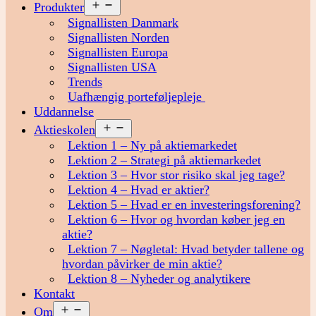
Åbn
Produkter
menu
Signallisten Danmark
Signallisten Norden
Signallisten Europa
Signallisten USA
Trends
Uafhængig porteføljepleje
Uddannelse
Åbn
Aktieskolen
menu
Lektion 1 – Ny på aktiemarkedet
Lektion 2 – Strategi på aktiemarkedet
Lektion 3 – Hvor stor risiko skal jeg tage?
Lektion 4 – Hvad er aktier?
Lektion 5 – Hvad er en investeringsforening?
Lektion 6 – Hvor og hvordan køber jeg en
aktie?
Lektion 7 – Nøgletal: Hvad betyder tallene og
hvordan påvirker de min aktie?
Lektion 8 – Nyheder og analytikere
Kontakt
Åbn
Om