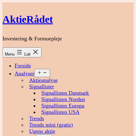
Fortsæt
til
AktieRådet
indhold
Investering & Formuepleje
Menu
Luk
Forside
Åbn
Analyser
menu
Aktieanalyse
Signallister
Signallisten Danmark
Signallisten Norden
Signallisten Europa
Signallisten USA
Trends
Trends mini (gratis)
Ugens aktie