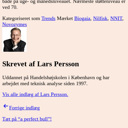
både på uge- og månedsniveauet. Nærmeste støtteniveau er
ved 70.
Kategoriseret som
Trends
Mærket
Biogaia
,
Nilfisk
,
NNIT
,
Novozymes
Skrevet af Lars Persson
Uddannet på Handelshøjskolen i København og har
arbejdet med teknisk analyse siden 1997.
Vis alle indlæg af Lars Persson.
Indlægsnavigation
Forrige indlæg
Tæt på “a perfect bull”!