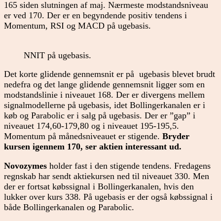
165 siden slutningen af maj. Nærmeste modstandsniveau
er ved 170. Der er en begyndende positiv tendens i
Momentum, RSI og MACD på ugebasis.
NNIT på ugebasis.
Det korte glidende gennemsnit er på ugebasis blevet brudt
nedefra og det lange glidende gennemsnit ligger som en
modstandslinie i niveauet 168. Der er divergens mellem
signalmodellerne på ugebasis, idet Bollingerkanalen er i
køb og Parabolic er i salg på ugebasis. Der er ”gap” i
niveauet 174,60-179,80 og i niveauet 195-195,5.
Momentum på månedsniveauet er stigende.
Bryder
kursen igennem 170, ser aktien interessant ud.
Novozymes
holder fast i den stigende tendens. Fredagens
regnskab har sendt aktiekursen ned til niveauet 330. Men
der er fortsat købssignal i Bollingerkanalen, hvis den
lukker over kurs 338. På ugebasis er der også købssignal i
både Bollingerkanalen og Parabolic.