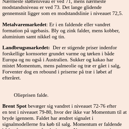
Nærmeste støtteniveau er ved 71, mens nærmeste
modstandsniveau er ved 73. Det lange glidende
gennemsnit ligger som en modstandslinie i niveauet 72,5.
Metalvaremarkedet
: Er i en faldende eller vandret
formation på ugebasis. Bly og zink falder, mens kobber,
aluminium samt nikkel og tin.
Landbrugsmarkedet:
Der er stigende priser indenfor
forskellige kornsorter grundet varme og tørken i både
Europa og nu også i Australien. Sukker og kakao har
mistet Momentum, mens palmeolie og træ er gået i salg,
Forventer dog en rebound i priserne på træ i løbet af
efteråret.
Olieprisen falde.
Brent Spot
bevæger sig vandret i niveauet 72-76 efter
en test i niveauet 79-80, hvor der ikke var Momentum til at
bryde igennem. Faldet har ændret signalet i
signalmodellerne fra køb til salg. Momentum er faldende