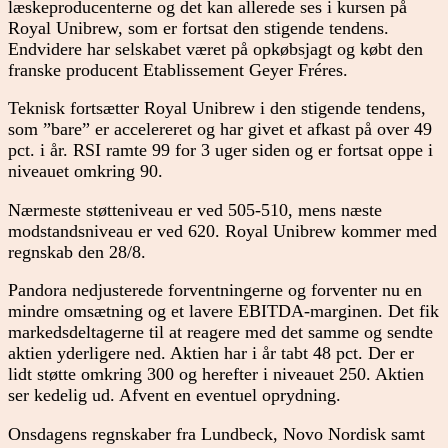
læskeproducenterne og det kan allerede ses i kursen på
Royal Unibrew, som er fortsat den stigende tendens.
Endvidere har selskabet været på opkøbsjagt og købt den
franske producent Etablissement Geyer Fréres.
Teknisk fortsætter Royal Unibrew i den stigende tendens,
som ”bare” er accelereret og har givet et afkast på over 49
pct. i år. RSI ramte 99 for 3 uger siden og er fortsat oppe i
niveauet omkring 90.
Nærmeste støtteniveau er ved 505-510, mens næste
modstandsniveau er ved 620. Royal Unibrew kommer med
regnskab den 28/8.
Pandora nedjusterede forventningerne og forventer nu en
mindre omsætning og et lavere EBITDA-marginen. Det fik
markedsdeltagerne til at reagere med det samme og sendte
aktien yderligere ned. Aktien har i år tabt 48 pct. Der er
lidt støtte omkring 300 og herefter i niveauet 250. Aktien
ser kedelig ud. Afvent en eventuel oprydning.
Onsdagens regnskaber fra Lundbeck, Novo Nordisk samt