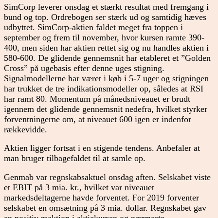
SimCorp leverer onsdag et stærkt resultat med fremgang i
bund og top. Ordrebogen ser stærk ud og samtidig hæves
udbyttet. SimCorp-aktien faldet meget fra toppen i
september og frem til november, hvor kursen ramte 390-
400, men siden har aktien rettet sig og nu handles aktien i
580-600. De glidende gennemsnit har etableret et ”Golden
Cross” på ugebasis efter denne uges stigning.
Signalmodellerne har været i køb i 5-7 uger og stigningen
har trukket de tre indikationsmodeller op, således at RSI
har ramt 80. Momentum på månedsniveauet er brudt
igennem det glidende gennemsnit nedefra, hvilket styrker
forventningerne om, at niveauet 600 igen er indenfor
rækkevidde.
Aktien ligger fortsat i en stigende tendens. Anbefaler at
man bruger tilbagefaldet til at samle op.
Genmab var regnskabsaktuel onsdag aften. Selskabet viste
et EBIT på 3 mia. kr., hvilket var niveauet
markedsdeltagerne havde forventet. For 2019 forventer
selskabet en omsætning på 3 mia. dollar. Regnskabet gav
en positiv reaktion i aktiekursen og nærmeste