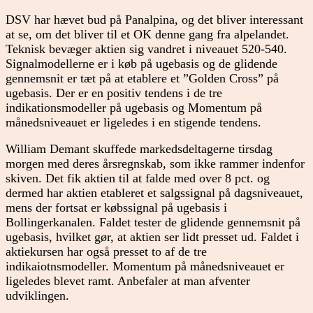
DSV har hævet bud på Panalpina, og det bliver interessant
at se, om det bliver til et OK denne gang fra alpelandet.
Teknisk bevæger aktien sig vandret i niveauet 520-540.
Signalmodellerne er i køb på ugebasis og de glidende
gennemsnit er tæt på at etablere et ”Golden Cross” på
ugebasis. Der er en positiv tendens i de tre
indikationsmodeller på ugebasis og Momentum på
månedsniveauet er ligeledes i en stigende tendens.
William Demant skuffede markedsdeltagerne tirsdag
morgen med deres årsregnskab, som ikke rammer indenfor
skiven. Det fik aktien til at falde med over 8 pct. og
dermed har aktien etableret et salgssignal på dagsniveauet,
mens der fortsat er købssignal på ugebasis i
Bollingerkanalen. Faldet tester de glidende gennemsnit på
ugebasis, hvilket gør, at aktien ser lidt presset ud. Faldet i
aktiekursen har også presset to af de tre
indikaiotnsmodeller. Momentum på månedsniveauet er
ligeledes blevet ramt. Anbefaler at man afventer
udviklingen.