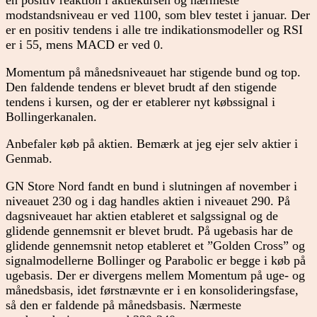
modstandsniveau er ved 1100, som blev testet i januar. Der
er en positiv tendens i alle tre indikationsmodeller og RSI
er i 55, mens MACD er ved 0.
Momentum på månedsniveauet har stigende bund og top.
Den faldende tendens er blevet brudt af den stigende
tendens i kursen, og der er etablerer nyt købssignal i
Bollingerkanalen.
Anbefaler køb på aktien. Bemærk at jeg ejer selv aktier i
Genmab.
GN Store Nord fandt en bund i slutningen af november i
niveauet 230 og i dag handles aktien i niveauet 290. På
dagsniveauet har aktien etableret et salgssignal og de
glidende gennemsnit er blevet brudt. På ugebasis har de
glidende gennemsnit netop etableret et ”Golden Cross” og
signalmodellerne Bollinger og Parabolic er begge i køb på
ugebasis. Der er divergens mellem Momentum på uge- og
månedsbasis, idet førstnævnte er i en konsolideringsfase,
så den er faldende på månedsbasis. Nærmeste