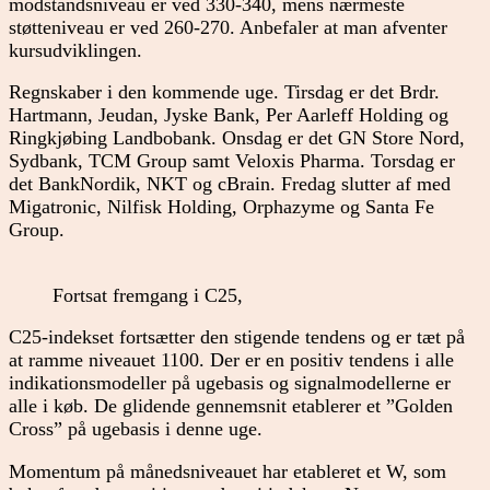
modstandsniveau er ved 330-340, mens nærmeste
støtteniveau er ved 260-270. Anbefaler at man afventer
kursudviklingen.
Regnskaber i den kommende uge. Tirsdag er det Brdr.
Hartmann, Jeudan, Jyske Bank, Per Aarleff Holding og
Ringkjøbing Landbobank. Onsdag er det GN Store Nord,
Sydbank, TCM Group samt Veloxis Pharma. Torsdag er
det BankNordik, NKT og cBrain. Fredag slutter af med
Migatronic, Nilfisk Holding, Orphazyme og Santa Fe
Group.
Fortsat fremgang i C25,
C25-indekset fortsætter den stigende tendens og er tæt på
at ramme niveauet 1100. Der er en positiv tendens i alle
indikationsmodeller på ugebasis og signalmodellerne er
alle i køb. De glidende gennemsnit etablerer et ”Golden
Cross” på ugebasis i denne uge.
Momentum på månedsniveauet har etableret et W, som