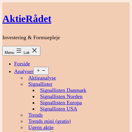
Fortsæt
til
AktieRådet
indhold
Investering & Formuepleje
Menu
Luk
Forside
Åbn
Analyser
menu
Aktieanalyse
Signallister
Signallisten Danmark
Signallisten Norden
Signallisten Europa
Signallisten USA
Trends
Trends mini (gratis)
Ugens aktie