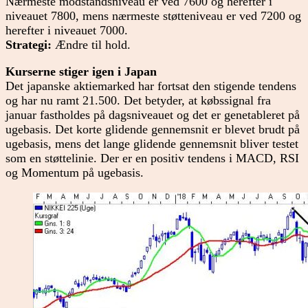
Nærmeste modstandsniveau er ved 7600 og herefter i
niveauet 7800, mens nærmeste støtteniveau er ved 7200 og
herefter i niveauet 7000.
Strategi:
Ændre til hold.
Kurserne stiger igen i Japan
Det japanske aktiemarked har fortsat den stigende tendens
og har nu ramt 21.500. Det betyder, at købssignal fra
januar fastholdes på dagsniveauet og det er genetableret på
ugebasis. Det korte glidende gennemsnit er blevet brudt på
ugebasis, mens det lange glidende gennemsnit bliver testet
som en støttelinie. Der er en positiv tendens i MACD, RSI
og Momentum på ugebasis.