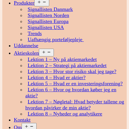
Åbn
Produkter
menu
Signallisten Danmark
Signallisten Norden
Signallisten Europa
Signallisten USA
Trends
Uafhængig porteføljepleje
Uddannelse
Åbn
Aktieskolen
menu
Lektion 1 – Ny på aktiemarkedet
Lektion 2 – Strategi på aktiemarkedet
Lektion 3 – Hvor stor risiko skal jeg tage?
Lektion 4 – Hvad er aktier?
Lektion 5 – Hvad er en investeringsforening?
Lektion 6 – Hvor og hvordan køber jeg en
aktie?
Lektion 7 – Nøgletal: Hvad betyder tallene og
hvordan påvirker de min aktie?
Lektion 8 – Nyheder og analytikere
Kontakt
Åbn
Om