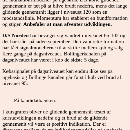
gennemsnit er tæt på at blive brudt nedefra, mens det lange
glidende gennemsnit ligger i niveauet 120 som en
modstandslinie. Momentum har etableret en bundformation
og stiger.
Anbefaler at man afventer udviklingen.
D/S Norden
har bevæget sig vandret i niveauet 86-102 og
det har stået på siden september. Den vandrette formation
har fået signalmodellerne til at skifte mellem køb og salg
flere gange på dagsniveauet. Bollingerkanalen på
dagsniveauet har været i køb de sidste 5 dage.
Købssignalet på dagsniveauet kan endnu ikke ses på
ugebasis og Bollingerkanalen går først i køb ved brud af
niveauet 95.
På kandidatbænken.
I kursgrafen bliver de glidende gennemsnit testet af
kursudviklingen nedefra og et brud af de glidende
gennemsnit vil være et positivt indikation. Der er
divergens mellem de tre indikationsmodeller på ugebasis,