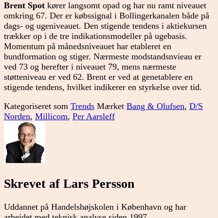
Brent Spot
kører langsomt opad og har nu ramt niveauet
omkring 67. Der er købssignal i Bollingerkanalen både på
dags- og ugeniveauet. Den stigende tendens i aktiekursen
trækker op i de tre indikationsmodeller på ugebasis.
Momentum på månedsniveauet har etableret en
bundformation og stiger. Nærmeste modstandsnvieau er
ved 73 og herefter i niveauet 79, mens nærmeste
støtteniveau er ved 62. Brent er ved at genetablere en
stigende tendens, hvilket indikerer en styrkelse over tid.
Kategoriseret som
Trends
Mærket
Bang & Olufsen
,
D/S
Norden
,
Millicom
,
Per Aarsleff
Skrevet af Lars Persson
Uddannet på Handelshøjskolen i København og har
arbejdet med teknisk analyse siden 1997.