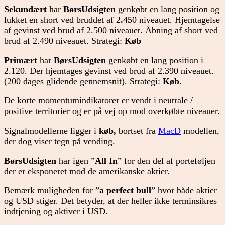
Sekundært
har
BørsUdsigten
genkøbt en lang position og
lukket en short ved bruddet af 2
.
450 niveauet. Hjemtagelse
af gevinst ved brud af 2.500 niveauet. Åbning af short ved
brud af 2.490 niveauet. Strategi:
Køb
Primært
har
BørsUdsigten
genkøbt en lang position i
2.120. Der hjemtages gevinst ved brud af 2.390 niveauet.
(200 dages glidende gennemsnit). Strategi:
Køb
.
De korte momentumindikatorer er vendt i neutrale /
positive territorier og er på vej op mod overkøbte niveauer.
Signalmodellerne ligger i
køb,
bortset fra
MacD
modellen,
der dog viser tegn på vending.
BørsUdsigten
har igen ”
All In
” for den del af porteføljen
der er eksponeret mod de amerikanske aktier.
Bemærk muligheden for ”
a perfect bull
” hvor både aktier
og USD stiger. Det betyder, at der heller ikke terminsikres
indtjening og aktiver i USD.