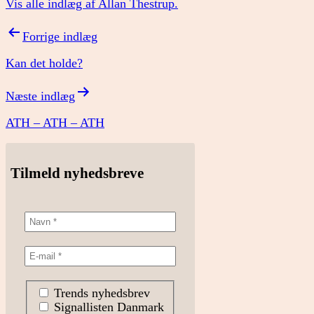
Vis alle indlæg af Allan Thestrup.
Indlægsnavigation
Forrige indlæg
Kan det holde?
Næste indlæg
ATH – ATH – ATH
Tilmeld nyhedsbreve
Trends nyhedsbrev
Signallisten Danmark