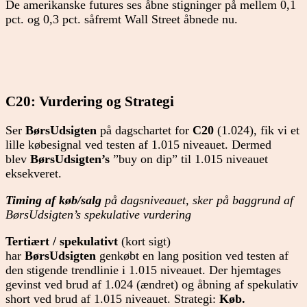
De amerikanske futures ses åbne stigninger på mellem 0,1
pct. og 0,3 pct. såfremt Wall Street åbnede nu.
C20: Vurdering og Strategi
Ser
BørsUdsigten
på dagschartet for
C20
(1.024), fik vi et
lille købesignal ved testen af 1.015 niveauet. Dermed
blev
BørsUdsigten’s
”buy on dip” til 1.015 niveauet
eksekveret.
Timing af køb/salg
på dagsniveauet, sker på baggrund af
BørsUdsigten’s spekulative vurdering
Tertiært / spekulativt
(kort sigt)
har
BørsUdsigten
genkøbt en lang position ved testen af
den stigende trendlinie i 1.015 niveauet. Der hjemtages
gevinst ved brud af 1.024 (ændret) og åbning af spekulativ
short ved brud af 1.015 niveauet. Strategi:
Køb.