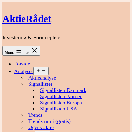
Fortsæt
til
AktieRådet
indhold
Investering & Formuepleje
Menu
Luk
Forside
Åbn
Analyser
menu
Aktieanalyse
Signallister
Signallisten Danmark
Signallisten Norden
Signallisten Europa
Signallisten USA
Trends
Trends mini (gratis)
Ugens aktie