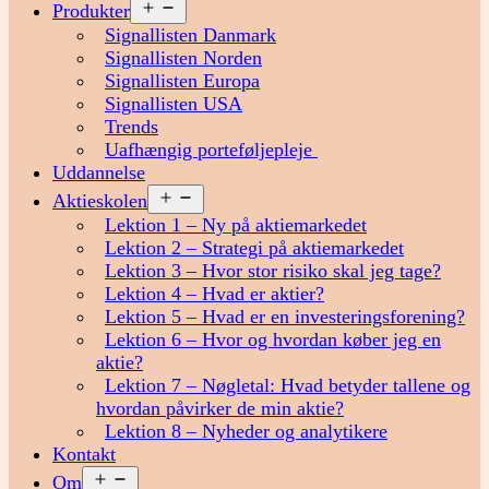
Åbn
Produkter
menu
Signallisten Danmark
Signallisten Norden
Signallisten Europa
Signallisten USA
Trends
Uafhængig porteføljepleje
Uddannelse
Åbn
Aktieskolen
menu
Lektion 1 – Ny på aktiemarkedet
Lektion 2 – Strategi på aktiemarkedet
Lektion 3 – Hvor stor risiko skal jeg tage?
Lektion 4 – Hvad er aktier?
Lektion 5 – Hvad er en investeringsforening?
Lektion 6 – Hvor og hvordan køber jeg en
aktie?
Lektion 7 – Nøgletal: Hvad betyder tallene og
hvordan påvirker de min aktie?
Lektion 8 – Nyheder og analytikere
Kontakt
Åbn
Om