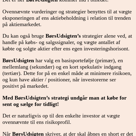
Ovennævnte vurderinger og strategier benyttes til at vægte
eksponeringen af ens aktiebeholdning i relation til trenden
på aktiemarkedet.
Du kan også bruge
BørsUdsigten’s
strategier alene ved, at
handle på købs- og salgssignaler, og vægte antallet af
købte og solgte aktier efter ens egen investeringshorisont.
BørsUdsigten
har valg en basisportefølje (primær), en
mellemlang (sekundær) og en kort spekulativ indgang
(tertiær). Dette for på en enkel måde at minimere risikoen,
og kun have aktier / positioner, når investorerne ser
positivt på markedet.
Med BørsUdsigten’s strategi undgår man at købe for
sent og sælge for tidligt!
Det er naturligvis op til den enkelte investor at vægte
ovennævnte til ens risikoprofil.
Når
BørsUdsigten
skriver, at der skal åbnes en short er det