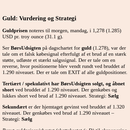
Guld: Vurdering og Strategi
Guldprisen
noteres til morgen, mandag, i 1,278 (1.285)
USD pr. troy ounce (31.1 g).
Ser
BørsUdsigten
på dagschartet for
guld
(1.278), var der
tale om et falsk købesignal efterfulgt af et brud af en stærk
støtte, udløste et stærkt salgssignal. Der er tale om en
reverse, hvor positionerne blev vendt rundt ved bruddet af
1.290 niveauet. Der er tale om EXIT af alle guldpositioner.
Tertiært / spekulativt har BørsUdsigten solgt, og åbnet
short
ved bruddet af 1.290 niveauet. Der genkøbes og
lukkes short ved brud af 1.290 niveauet. Strategi:
Sælg
Sekundært
er der hjemtaget gevinst ved bruddet af 1.320
niveauet. Der genkøbes ved brud af 1.290 niveauet –
Strategi:
Sælg