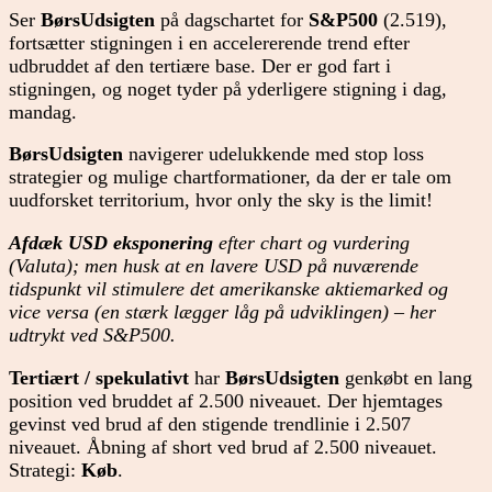
Ser
BørsUdsigten
på dagschartet for
S&P500
(2.519),
fortsætter stigningen i en accelererende trend efter
udbruddet af den tertiære base. Der er god fart i
stigningen, og noget tyder på yderligere stigning i dag,
mandag.
BørsUdsigten
navigerer udelukkende med stop loss
strategier og mulige chartformationer, da der er tale om
uudforsket territorium, hvor only the sky is the limit!
Afdæk USD eksponering
efter chart og vurdering
(Valuta); men husk at en lavere USD på nuværende
tidspunkt vil stimulere det amerikanske aktiemarked og
vice versa (en stærk lægger låg på udviklingen) – her
udtrykt ved S&P500.
Tertiært / spekulativt
har
BørsUdsigten
genkøbt en lang
position ved bruddet af 2.500 niveauet. Der hjemtages
gevinst ved brud af den stigende trendlinie i 2.507
niveauet. Åbning af short ved brud af 2.500 niveauet.
Strategi:
Køb
.