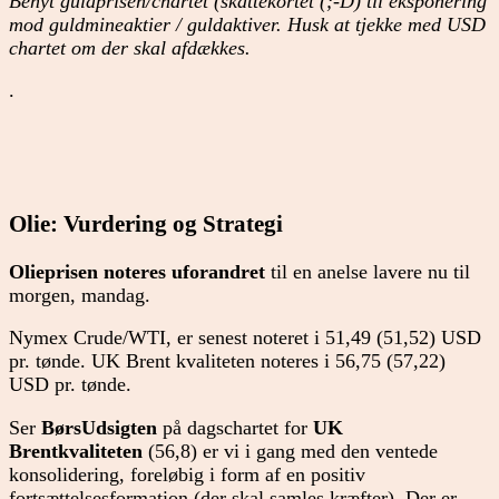
Benyt guldprisen/chartet (skattekortet (;-D) til eksponering
mod guldmineaktier / guldaktiver. Husk at tjekke med USD
chartet om der skal afdækkes.
.
Olie: Vurdering og Strategi
Olieprisen noteres uforandret
til en anelse lavere nu til
morgen, mandag.
Nymex Crude/WTI, er senest noteret i 51,49 (51,52) USD
pr. tønde. UK Brent kvaliteten noteres i 56,75 (57,22)
USD pr. tønde.
Ser
BørsUdsigten
på dagschartet for
UK
Brentkvaliteten
(56,8) er vi i gang med den ventede
konsolidering, foreløbig i form af en positiv
fortsættelsesformation (der skal samles kræfter). Der er