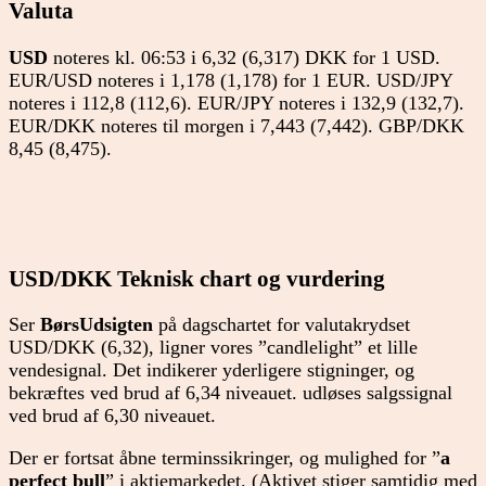
Valuta
USD
noteres kl. 06:53 i 6,32 (6,317) DKK for 1 USD.
EUR/USD noteres i 1,178 (1,178) for 1 EUR. USD/JPY
noteres i 112,8 (112,6). EUR/JPY noteres i 132,9 (132,7).
EUR/DKK noteres til morgen i 7,443 (7,442). GBP/DKK
8,45 (8,475).
USD/DKK Teknisk chart og vurdering
Ser
BørsUdsigten
på dagschartet for valutakrydset
USD/DKK (6,32), ligner vores ”candlelight” et lille
vendesignal. Det indikerer yderligere stigninger, og
bekræftes ved brud af 6,34 niveauet. udløses salgssignal
ved brud af 6,30 niveauet.
Der er fortsat åbne terminssikringer, og mulighed for ”
a
perfect bull
” i aktiemarkedet. (Aktivet stiger samtidig med