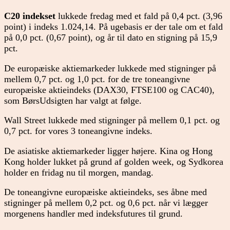
C20 indekset
lukkede fredag med et fald på 0,4 pct. (3,96
point) i indeks 1.024,14. På ugebasis er der tale om et fald
på 0,0 pct. (0,67 point), og år til dato en stigning på 15,9
pct.
De europæiske aktiemarkeder lukkede med stigninger på
mellem 0,7 pct. og 1,0 pct. for de tre toneangivne
europæiske aktieindeks (DAX30, FTSE100 og CAC40),
som BørsUdsigten har valgt at følge.
Wall Street lukkede med stigninger på mellem 0,1 pct. og
0,7 pct. for vores 3 toneangivne indeks.
De asiatiske aktiemarkeder ligger højere. Kina og Hong
Kong holder lukket på grund af golden week, og Sydkorea
holder en fridag nu til morgen, mandag.
De toneangivne europæiske aktieindeks, ses åbne med
stigninger på mellem 0,2 pct. og 0,6 pct. når vi lægger
morgenens handler med indeksfutures til grund.