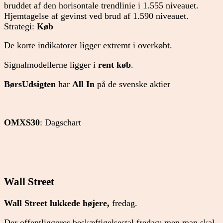
bruddet af den horisontale trendlinie i 1.555 niveauet.
Hjemtagelse af gevinst ved brud af 1.590 niveauet.
Strategi:
Køb
De korte indikatorer ligger extremt i overkøbt.
Signalmodellerne ligger i
rent køb
.
BørsUdsigten
har
All In
på de svenske aktier
OMXS30
: Dagschart
Wall Street
Wall Street lukkede højere,
fredag.
Der offentliggøres beskæftigelsestal fredag; men man skal