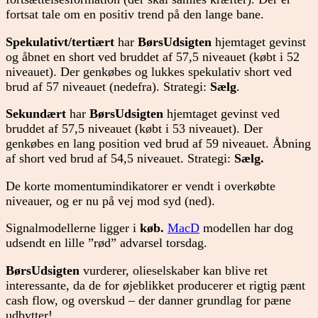
fortsat tale om en positiv trend på den lange bane.
Spekulativt/tertiært
har
BørsUdsigten
hjemtaget gevinst
og åbnet en short ved bruddet af 57,5 niveauet (købt i 52
niveauet). Der genkøbes og lukkes spekulativ short ved
brud af 57 niveauet (nedefra). Strategi:
Sælg
.
Sekundært
har
BørsUdsigten
hjemtaget gevinst ved
bruddet af 57,5 niveauet (købt i 53 niveauet). Der
genkøbes en lang position ved brud af 59 niveauet. Åbning
af short ved brud af 54,5 niveauet. Strategi:
Sælg.
De korte momentumindikatorer er vendt i overkøbte
niveauer, og er nu på vej mod syd (ned).
Signalmodellerne ligger i
køb.
MacD
modellen har dog
udsendt en lille ”rød” advarsel torsdag.
BørsUdsigten
vurderer, olieselskaber kan blive ret
interessante, da de for øjeblikket producerer et rigtig pænt
cash flow, og overskud – der danner grundlag for pæne
udbytter!