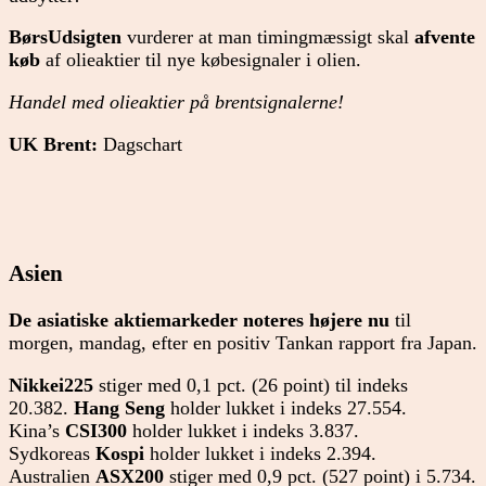
BørsUdsigten
vurderer at man timingmæssigt skal
afvente
køb
af olieaktier til nye købesignaler i olien.
Handel med olieaktier på brentsignalerne!
UK Brent:
Dagschart
Asien
De asiatiske aktiemarkeder noteres højere nu
til
morgen, mandag, efter en positiv Tankan rapport fra Japan.
Nikkei225
stiger med 0,1 pct. (26 point) til indeks
20.382.
Hang Seng
holder lukket i indeks 27.554.
Kina’s
CSI300
holder lukket i indeks 3.837.
Sydkoreas
Kospi
holder lukket i indeks 2.394.
Australien
ASX200
stiger med 0,9 pct. (527 point) i 5.734.