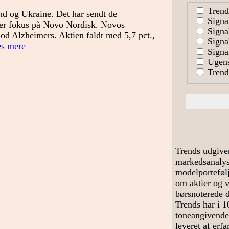
Trend
nd og Ukraine. Det har sendt de
Signa
 der fokus på Novo Nordisk. Novos
Signal
 mod Alzheimers. Aktien faldt med 5,7 pct.,
Signa
Fred
s mere
Signal
eller
Ugens
hvad?
Trends
Trends udgive
markedsanalyse
modelportefølj
om aktier og 
børsnoterede 
Trends har i 1
toneangivende
leveret af erf