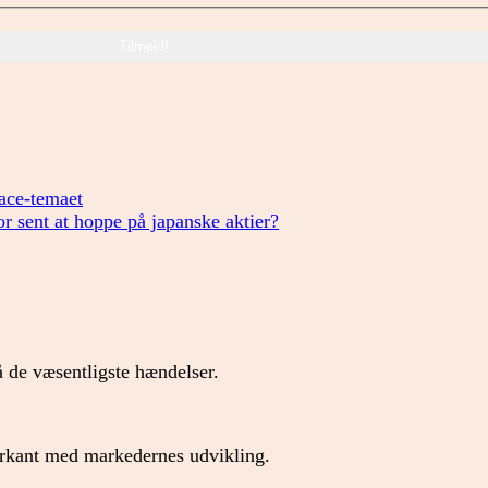
pace-temaet
for sent at hoppe på japanske aktier?
 de væsentligste hændelser.
forkant med markedernes udvikling.