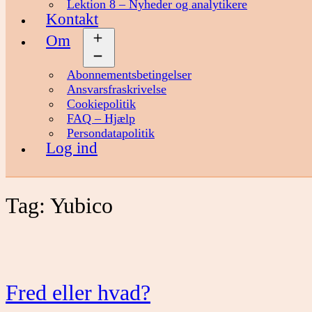
Lektion 8 – Nyheder og analytikere
Kontakt
Om
Åbn
menu
Abonnementsbetingelser
Ansvarsfraskrivelse
Cookiepolitik
FAQ – Hjælp
Persondatapolitik
Log ind
Tag:
Yubico
Fred eller hvad?