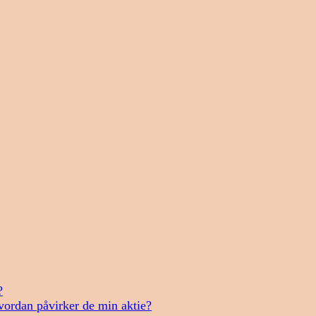
?
vordan påvirker de min aktie?