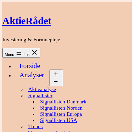
Fortsæt
til
indhold
AktieRådet
Investering & Formuepleje
Menu
Luk
Forside
Analyser
Åbn
menu
Aktieanalyse
Signallister
Signallisten Danmark
Signallisten Norden
Signallisten Europa
Signallisten USA
Trends