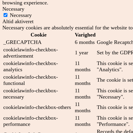
browsing experience.
Necessary
Necessary
Altid aktiveret
Necessary cookies are absolutely essential for the website t
Cookie
Varighed
_GRECAPTCHA
6 months
Google Recaptcha
cookielawinfo-checkbox-
1 year
Set by the GDPR 
advertisement
cookielawinfo-checkbox-
11
This cookie is s
analytics
months
"Analytics".
cookielawinfo-checkbox-
11
The cookie is se
functional
months
cookielawinfo-checkbox-
11
This cookie is s
necessary
months
"Necessary".
11
cookielawinfo-checkbox-others
This cookie is s
months
cookielawinfo-checkbox-
11
This cookie is s
performance
months
"Performance".
Records the defa