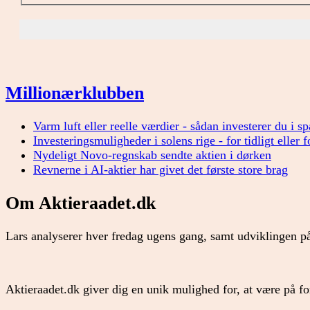
Millionærklubben
Varm luft eller reelle værdier - sådan investerer du i s
Investeringsmuligheder i solens rige - for tidligt eller 
Nydeligt Novo-regnskab sendte aktien i dørken
Revnerne i AI-aktier har givet det første store brag
Om Aktieraadet.dk
Lars analyserer hver fredag ugens gang, samt udviklingen på
Aktieraadet.dk giver dig en unik mulighed for, at være på 