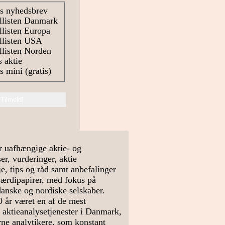
s nyhedsbrev
llisten Danmark
listen Europa
llisten USA
listen Norden
 aktie
 mini (gratis)
r uafhængige aktie- og
r, vurderinger, aktie
e, tips og råd samt anbefalinger
værdipapirer, med fokus på
danske og nordiske selskaber.
0 år været en af de mest
 aktieanalysetjenester i Danmark,
arne analytikere, som konstant