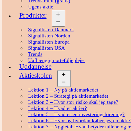
Trends mini (gratis)
Ugens aktie
Produkter
Åbn
menu
Signallisten Danmark
Signallisten Norden
Signallisten Europa
Signallisten USA
Trends
Uafhængig porteføljepleje
Uddannelse
Aktieskolen
Åbn
menu
Lektion 1 – Ny på aktiemarkedet
Lektion 2 – Strategi på aktiemarkedet
Lektion 3 – Hvor stor risiko skal jeg tage?
Lektion 4 – Hvad er aktier?
Lektion 5 – Hvad er en investeringsforening?
Lektion 6 – Hvor og hvordan køber jeg en aktie
Lektion 7 – Nøgletal: Hvad betyder tallene og h