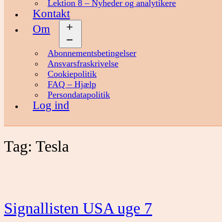
Lektion 8 – Nyheder og analytikere
Kontakt
Om
Åbn
menu
Abonnementsbetingelser
Ansvarsfraskrivelse
Cookiepolitik
FAQ – Hjælp
Persondatapolitik
Log ind
Tag:
Tesla
Signallisten USA uge 7