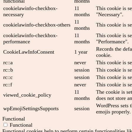
functional
months
cookielawinfo-checkbox-
11
This cookie is s
necessary
months
"Necessary".
11
cookielawinfo-checkbox-others
This cookie is s
months
cookielawinfo-checkbox-
11
This cookie is s
performance
months
"Performance".
Records the defa
CookieLawInfoConsent
1 year
cookie.
rc::a
never
This cookie is se
rc::b
session
This cookie is se
rc::c
session
This cookie is se
rc::f
never
This cookie is se
11
The cookie is se
viewed_cookie_policy
months
does not store a
WordPress sets t
wpEmojiSettingsSupports
session
emojis properly.
Functional
Functional
Functional cookies help to perform certain functionalities li