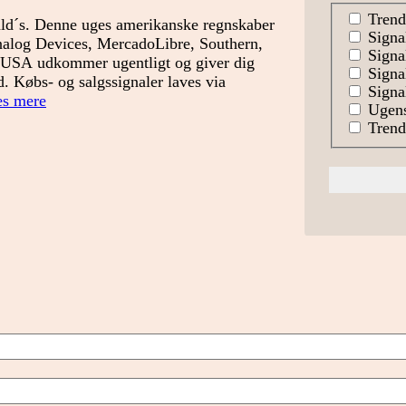
Trend
ald´s. Denne uges amerikanske regnskaber
Signa
nalog Devices, MercadoLibre, Southern,
Signal
 USA udkommer ugentligt og giver dig
Signa
. Købs- og salgssignaler laves via
Signal
Signallisten
s mere
Ugens
USA
Trends
uge
7