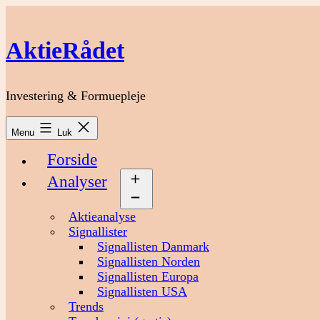
Fortsæt
til
indhold
AktieRådet
Investering & Formuepleje
Menu
Luk
Forside
Analyser
Åbn
menu
Aktieanalyse
Signallister
Signallisten Danmark
Signallisten Norden
Signallisten Europa
Signallisten USA
Trends