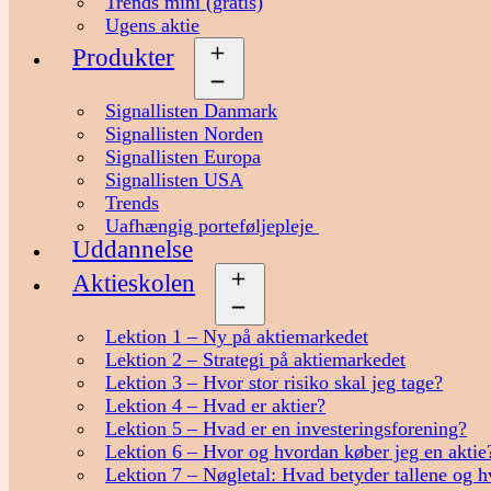
Trends mini (gratis)
Ugens aktie
Produkter
Åbn
menu
Signallisten Danmark
Signallisten Norden
Signallisten Europa
Signallisten USA
Trends
Uafhængig porteføljepleje
Uddannelse
Aktieskolen
Åbn
menu
Lektion 1 – Ny på aktiemarkedet
Lektion 2 – Strategi på aktiemarkedet
Lektion 3 – Hvor stor risiko skal jeg tage?
Lektion 4 – Hvad er aktier?
Lektion 5 – Hvad er en investeringsforening?
Lektion 6 – Hvor og hvordan køber jeg en aktie
Lektion 7 – Nøgletal: Hvad betyder tallene og h