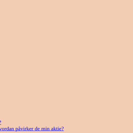
?
vordan påvirker de min aktie?