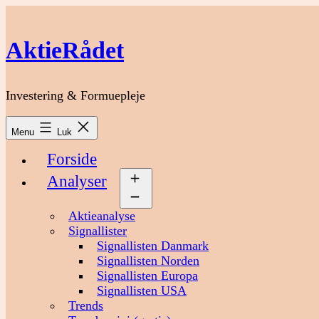
Fortsæt
til
indhold
AktieRådet
Investering & Formuepleje
Menu
Luk
Forside
Analyser
Åbn
menu
Aktieanalyse
Signallister
Signallisten Danmark
Signallisten Norden
Signallisten Europa
Signallisten USA
Trends