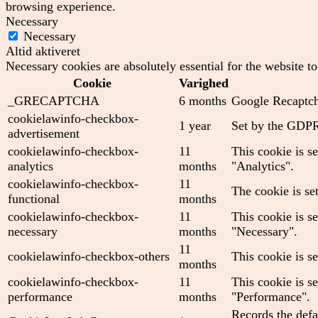
browsing experience.
Necessary
Necessary
Altid aktiveret
Necessary cookies are absolutely essential for the website t
Cookie
Varighed
_GRECAPTCHA
6 months
Google Recaptcha
cookielawinfo-checkbox-
1 year
Set by the GDPR 
advertisement
cookielawinfo-checkbox-
11
This cookie is s
analytics
months
"Analytics".
cookielawinfo-checkbox-
11
The cookie is se
functional
months
cookielawinfo-checkbox-
11
This cookie is s
necessary
months
"Necessary".
11
cookielawinfo-checkbox-others
This cookie is s
months
cookielawinfo-checkbox-
11
This cookie is s
performance
months
"Performance".
Records the defa