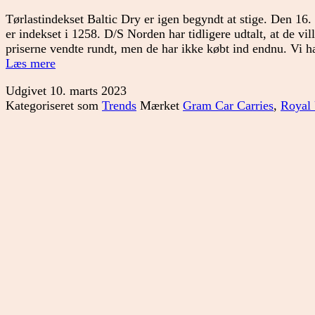
Tørlastindekset Baltic Dry er igen begyndt at stige. Den 16.
er indekset i 1258. D/S Norden har tidligere udtalt, at de vill
priserne vendte rundt, men de har ikke købt ind endnu. Vi
Hvad
Læs mere
vil
Udgivet
10. marts 2023
markedet?
Kategoriseret som
Trends
Mærket
Gram Car Carries
,
Royal