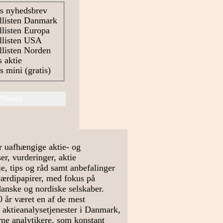
s nyhedsbrev
llisten Danmark
listen Europa
llisten USA
listen Norden
 aktie
 mini (gratis)
r uafhængige aktie- og
r, vurderinger, aktie
e, tips og råd samt anbefalinger
værdipapirer, med fokus på
danske og nordiske selskaber.
0 år været en af de mest
 aktieanalysetjenester i Danmark,
arne analytikere, som konstant