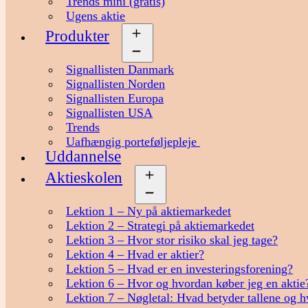
Trends mini (gratis)
Ugens aktie
Produkter
Åbn
menu
Signallisten Danmark
Signallisten Norden
Signallisten Europa
Signallisten USA
Trends
Uafhængig porteføljepleje
Uddannelse
Aktieskolen
Åbn
menu
Lektion 1 – Ny på aktiemarkedet
Lektion 2 – Strategi på aktiemarkedet
Lektion 3 – Hvor stor risiko skal jeg tage?
Lektion 4 – Hvad er aktier?
Lektion 5 – Hvad er en investeringsforening?
Lektion 6 – Hvor og hvordan køber jeg en aktie
Lektion 7 – Nøgletal: Hvad betyder tallene og h