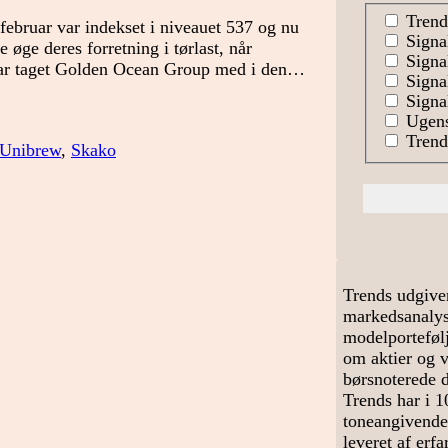
Trend
 februar var indekset i niveauet 537 og nu
Signa
e øge deres forretning i tørlast, når
Signal
 har taget Golden Ocean Group med i den…
Signa
Signal
Ugens
Trends
 Unibrew
,
Skako
Trends udgive
markedsanalyse
modelportefølj
om aktier og 
børsnoterede 
Trends har i 1
toneangivende
leveret af erf