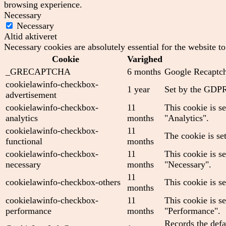
browsing experience.
Necessary
Necessary
Altid aktiveret
Necessary cookies are absolutely essential for the website t
Cookie
Varighed
_GRECAPTCHA
6 months
Google Recaptcha
cookielawinfo-checkbox-
1 year
Set by the GDPR 
advertisement
cookielawinfo-checkbox-
11
This cookie is s
analytics
months
"Analytics".
cookielawinfo-checkbox-
11
The cookie is se
functional
months
cookielawinfo-checkbox-
11
This cookie is s
necessary
months
"Necessary".
11
cookielawinfo-checkbox-others
This cookie is s
months
cookielawinfo-checkbox-
11
This cookie is s
performance
months
"Performance".
Records the defa