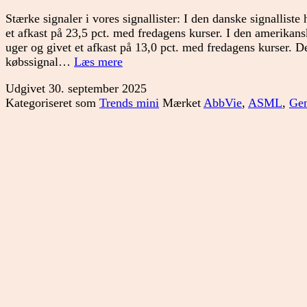
Stærke signaler i vores signallister: I den danske signallist
et afkast på 23,5 pct. med fredagens kurser. I den amerikans
uger og givet et afkast på 13,0 pct. med fredagens kurser. D
Hvad
købssignal…
Læs mere
siger
Udgivet
30. september 2025
signallisterne?
Kategoriseret som
Trends mini
Mærket
AbbVie
,
ASML
,
Ge