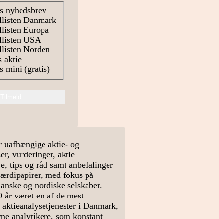
s nyhedsbrev
llisten Danmark
listen Europa
llisten USA
listen Norden
 aktie
 mini (gratis)
r uafhængige aktie- og
r, vurderinger, aktie
e, tips og råd samt anbefalinger
værdipapirer, med fokus på
danske og nordiske selskaber.
0 år været en af de mest
 aktieanalysetjenester i Danmark,
arne analytikere, som konstant