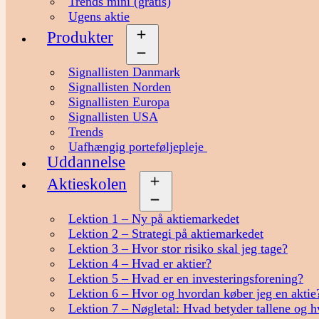
Trends mini (gratis)
Ugens aktie
Produkter
Åbn
menu
Signallisten Danmark
Signallisten Norden
Signallisten Europa
Signallisten USA
Trends
Uafhængig porteføljepleje
Uddannelse
Aktieskolen
Åbn
menu
Lektion 1 – Ny på aktiemarkedet
Lektion 2 – Strategi på aktiemarkedet
Lektion 3 – Hvor stor risiko skal jeg tage?
Lektion 4 – Hvad er aktier?
Lektion 5 – Hvad er en investeringsforening?
Lektion 6 – Hvor og hvordan køber jeg en aktie
Lektion 7 – Nøgletal: Hvad betyder tallene og h