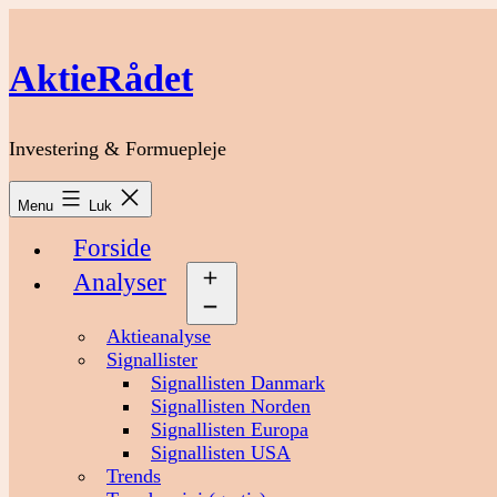
Fortsæt
til
indhold
AktieRådet
Investering & Formuepleje
Menu
Luk
Forside
Analyser
Åbn
menu
Aktieanalyse
Signallister
Signallisten Danmark
Signallisten Norden
Signallisten Europa
Signallisten USA
Trends