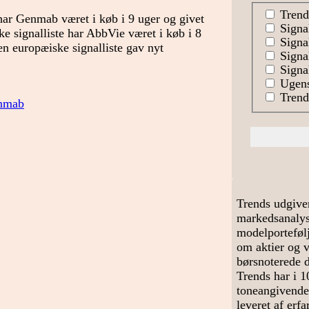
Trend
e har Genmab været i køb i 9 uger og givet
Signa
ke signalliste har AbbVie været i køb i 8
Signal
en europæiske signalliste gav nyt
Signa
Signal
Ugens
Trends
nmab
Trends udgive
markedsanalyse
modelportefølj
om aktier og 
børsnoterede 
Trends har i 1
toneangivende
leveret af erf