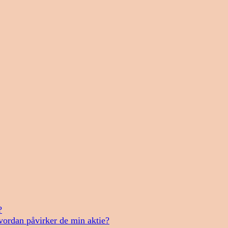
?
vordan påvirker de min aktie?