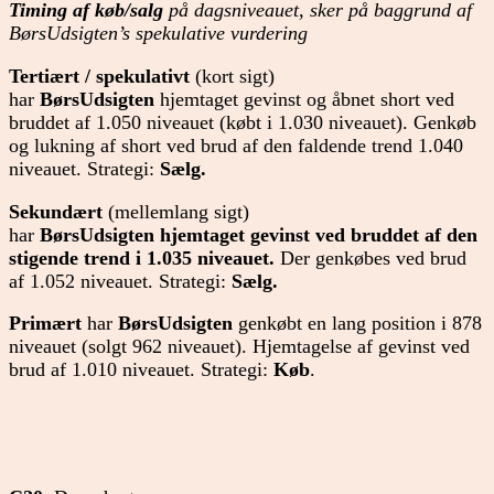
Timing af køb/salg
på dagsniveauet, sker på baggrund af
BørsUdsigten’s spekulative vurdering
Tertiært / spekulativt
(kort sigt)
har
BørsUdsigten
hjemtaget gevinst og åbnet short ved
bruddet af 1.050 niveauet (købt i 1.030 niveauet). Genkøb
og lukning af short ved brud af den faldende trend 1.040
niveauet. Strategi:
Sælg.
Sekundært
(mellemlang sigt)
har
BørsUdsigten
hjemtaget gevinst ved bruddet af den
stigende trend i 1.035 niveauet.
Der genkøbes ved brud
af 1.052 niveauet. Strategi:
Sælg.
Primært
har
BørsUdsigten
genkøbt en lang position i 878
niveauet (solgt 962 niveauet). Hjemtagelse af gevinst ved
brud af 1.010 niveauet. Strategi:
Køb
.