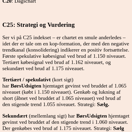
C20
: Dagschart
C25: Strategi og Vurdering
Ser vi på C25 indekset – er chartet en smule anderledes –
idet der er tale om en kop-formation, der med den negative
trendkanal (konsolidering) indikerer en positiv fortsættelse.
Første spekulative købesignal ved brud af 1.150 niveauet.
Tertiært købesignal ved brud af 1.162 niveauet, og
sekundært ved brud af 1.175 niveauet.
Tertiært / spekulativt
(kort sigt)
har
BørsUdsigten
hjemtaget gevinst ved bruddet af 1.065
niveauet (købt i 1.150 niveauet). Genkøb og lukning af
short (åbnet ved bruddet af 1.065 niveauet) ved brud af
den stigende trend 1.055 niveauet. Strategi:
Sælg.
Sekundært
(mellemlang sigt) har
BørsUdsigten
hjemtaget
gevinst ved bruddet af den stigende trend i 1.060 niveauet.
Der genkøbes ved brud af 1.175 niveauet. Strategi:
Sælg