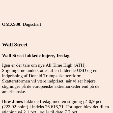
OMXS30
: Dagschart
Wall Street
Wall Street lukkede højere, fredag.
Igen er der tale om nye All Time High (ATH).
Stigningerne understøttes af en faldende USD og en
indprisning af Donald Trumps skattereform.
Skattereformen vil være indpriset, når vi ser højere
stigninger på de europæiske aktiemarkeder end på de
amerikanske.
Dow Jones
lukkede fredag med en stigning på 0,9 pct.
(223,92 point) i indeks 26.616,71. For ugen blev det til en
stigning på 2,1 pct., og år til dato 7,7 pct.