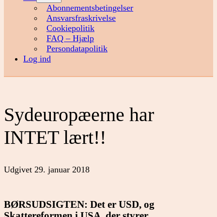
menu
Abonnementsbetingelser
Ansvarsfraskrivelse
Cookiepolitik
FAQ – Hjælp
Persondatapolitik
Log ind
Sydeuropæerne har
INTET lært!!
Udgivet
29. januar 2018
BØRSUDSIGTEN: Det er USD, og
Skattereformen i USA, der styrer