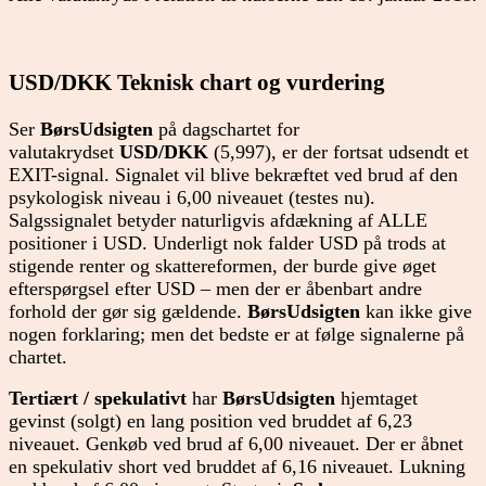
USD/DKK Teknisk chart og vurdering
Ser
BørsUdsigten
på dagschartet for
valutakrydset
USD/DKK
(5,997), er der fortsat udsendt et
EXIT-signal. Signalet vil blive bekræftet ved brud af den
psykologisk niveau i 6,00 niveauet (testes nu).
Salgssignalet betyder naturligvis afdækning af ALLE
positioner i USD. Underligt nok falder USD på trods at
stigende renter og skattereformen, der burde give øget
efterspørgsel efter USD – men der er åbenbart andre
forhold der gør sig gældende.
BørsUdsigten
kan ikke give
nogen forklaring; men det bedste er at følge signalerne på
chartet.
Tertiært / spekulativt
har
BørsUdsigten
hjemtaget
gevinst (solgt) en lang position ved bruddet af 6,23
niveauet. Genkøb ved brud af 6,00 niveauet. Der er åbnet
en spekulativ short ved bruddet af 6,16 niveauet. Lukning