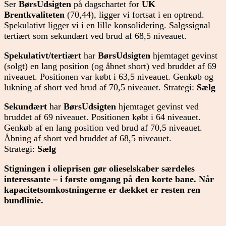
Ser
BørsUdsigten
på dagschartet for
UK
Brentkvaliteten
(70,44), ligger vi fortsat i en optrend.
Spekulativt ligger vi i en lille konsolidering. Salgssignal
tertiært som sekundært ved brud af 68,5 niveauet.
Spekulativt/tertiært
har
BørsUdsigten
hjemtaget gevinst
(solgt) en lang position (og åbnet short) ved bruddet af 69
niveauet. Positionen var købt i 63,5 niveauet. Genkøb og
lukning af short ved brud af 70,5 niveauet. Strategi:
Sælg
Sekundært
har
BørsUdsigten
hjemtaget gevinst ved
bruddet af 69 niveauet. Positionen købt i 64 niveauet.
Genkøb af en lang position ved brud af 70,5 niveauet.
Åbning af short ved bruddet af 68,5 niveauet.
Strategi:
Sælg
Stigningen i olieprisen gør olieselskaber
særdeles
interessante – i første omgang på den korte bane. Når
kapacitetsomkostningerne er dækket er resten ren
bundlinie.