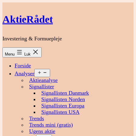
Fortsæt
til
AktieRådet
indhold
Investering & Formuepleje
Menu
Luk
Forside
Åbn
Analyser
menu
Aktieanalyse
Signallister
Signallisten Danmark
Signallisten Norden
Signallisten Europa
Signallisten USA
Trends
Trends mini (gratis)
Ugens aktie