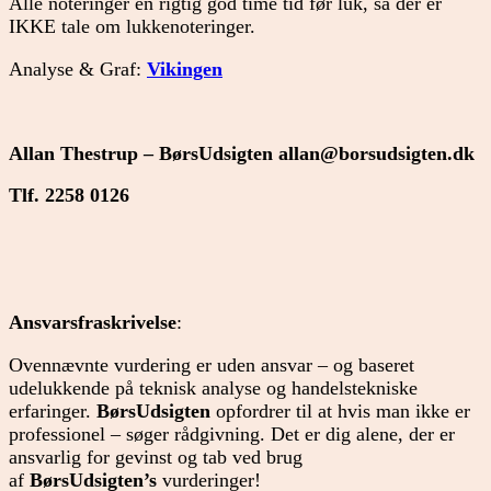
Alle noteringer en rigtig god time tid før luk, så der er
IKKE tale om lukkenoteringer.
Analyse & Graf:
Vikingen
Allan Thestrup – BørsUdsigten
allan@borsudsigten.dk
Tlf. 2258 0126
Ansvarsfraskrivelse
:
Ovennævnte vurdering er uden ansvar – og baseret
udelukkende på teknisk analyse og handelstekniske
erfaringer.
BørsUdsigten
opfordrer til at hvis man ikke er
professionel – søger rådgivning. Det er dig alene, der er
ansvarlig for gevinst og tab ved brug
af
BørsUdsigten’s
vurderinger!