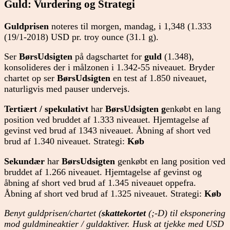
Guld: Vurdering og Strategi
Guldprisen
noteres til morgen, mandag, i 1,348 (1.333
(19/1-2018) USD pr. troy ounce (31.1 g).
Ser
BørsUdsigten
på dagschartet for
guld
(1.348),
konsolideres der i målzonen i 1.342-55 niveauet. Bryder
chartet op ser
BørsUdsigten
en test af 1.850 niveauet,
naturligvis med pauser undervejs.
Tertiært / spekulativt
har
BørsUdsigten
g
enkøbt en lang
position ved bruddet af 1.333 niveauet. Hjemtagelse af
gevinst ved brud af 1343 niveauet. Åbning af short ved
brud af 1.340 niveauet. Strategi:
Køb
Sekundær
har
BørsUdsigten
genkøbt en lang position ved
bruddet af 1.266 niveauet. Hjemtagelse af gevinst og
åbning af short ved brud af 1.345 niveauet oppefra.
Åbning af short ved brud af 1.325 niveauet. Strategi:
Køb
Benyt guldprisen/chartet (
skattekortet
(;-D) til eksponering
mod guldmineaktier / guldaktiver. Husk at tjekke med USD