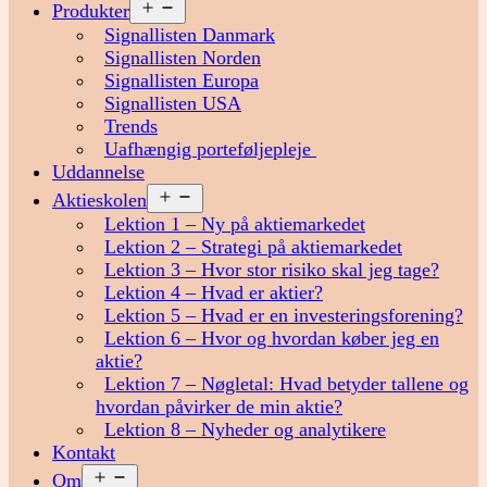
Åbn
Produkter
menu
Signallisten Danmark
Signallisten Norden
Signallisten Europa
Signallisten USA
Trends
Uafhængig porteføljepleje
Uddannelse
Åbn
Aktieskolen
menu
Lektion 1 – Ny på aktiemarkedet
Lektion 2 – Strategi på aktiemarkedet
Lektion 3 – Hvor stor risiko skal jeg tage?
Lektion 4 – Hvad er aktier?
Lektion 5 – Hvad er en investeringsforening?
Lektion 6 – Hvor og hvordan køber jeg en
aktie?
Lektion 7 – Nøgletal: Hvad betyder tallene og
hvordan påvirker de min aktie?
Lektion 8 – Nyheder og analytikere
Kontakt
Åbn
Om