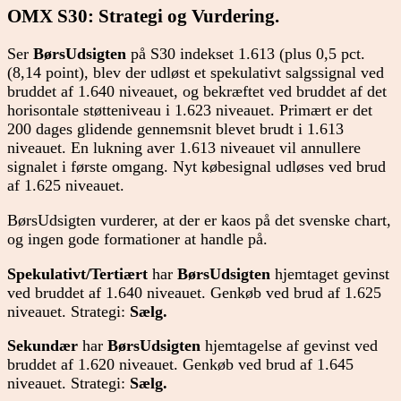
OMX S30: Strategi og Vurdering.
Ser
BørsUdsigten
på S30 indekset 1.613 (plus 0,5 pct.
(8,14 point), blev der udløst et spekulativt salgssignal ved
bruddet af 1.640 niveauet, og bekræftet ved bruddet af det
horisontale støtteniveau i 1.623 niveauet. Primært er det
200 dages glidende gennemsnit blevet brudt i 1.613
niveauet. En lukning aver 1.613 niveauet vil annullere
signalet i første omgang. Nyt købesignal udløses ved brud
af 1.625 niveauet.
BørsUdsigten vurderer, at der er kaos på det svenske chart,
og ingen gode formationer at handle på.
Spekulativt/Tertiært
har
BørsUdsigten
hjemtaget gevinst
ved bruddet af 1.640 niveauet. Genkøb ved brud af 1.625
niveauet. Strategi:
Sælg.
Sekundær
har
BørsUdsigten
hjemtagelse af gevinst ved
bruddet af 1.620 niveauet. Genkøb ved brud af 1.645
niveauet. Strategi:
Sælg.