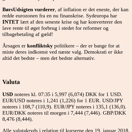
BørsUdsigten vurderer
, af inflation er det eneste, der kan
redde eurozonen fra en nu finanskrise. Sydeuropa har
INTET
lært af den seneste krise og har konverterer den
lave rente til øget forbrug i stedet for reformer og
tilbagebetaling af gæld!
Årsagen er
konfliktsky
politikere – der er bange for at
miste deres indkomst ved næste valg. Demokrati er ikke
altid det bedste – men det bedste alternativ.
Valuta
USD
noteres kl. 07:35 i 5,997 (6,074) DKK for 1 USD.
EUR/USD noteres i 1,241 (1,226) for 1 EUR. USD/JPY
noteres i 108,7 (110,9). EUR/JPY noteres i 135,1 (136,0).
EUR/DKK noteres til morgen i 7,444 (7,446). GBP/DKK
8,476 (8,444).
Alle valutakryds i relation til kurserne den 19. januar 2018.