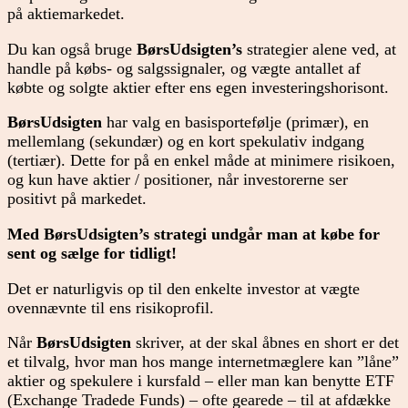
på aktiemarkedet.
Du kan også bruge
BørsUdsigten’s
strategier alene ved, at
handle på købs- og salgssignaler, og vægte antallet af
købte og solgte aktier efter ens egen investeringshorisont.
BørsUdsigten
har valg en basisportefølje (primær), en
mellemlang (sekundær) og en kort spekulativ indgang
(tertiær). Dette for på en enkel måde at minimere risikoen,
og kun have aktier / positioner, når investorerne ser
positivt på markedet.
Med BørsUdsigten’s strategi undgår man at købe for
sent og sælge for tidligt!
Det er naturligvis op til den enkelte investor at vægte
ovennævnte til ens risikoprofil.
Når
BørsUdsigten
skriver, at der skal åbnes en short er det
et tilvalg, hvor man hos mange internetmæglere kan ”låne”
aktier og spekulere i kursfald – eller man kan benytte ETF
(Exchange Tradede Funds) – ofte gearede – til at afdække