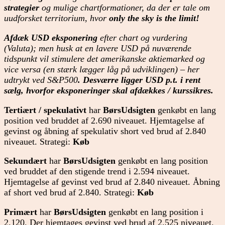
strategier
og mulige chartformationer, da der er tale om
uudforsket territorium, hvor
only the sky is the limit!
Afdæk USD eksponering
efter chart og vurdering
(Valuta); men husk at en lavere USD på nuværende
tidspunkt vil stimulere det amerikanske aktiemarked og
vice versa (en stærk lægger låg på udviklingen) – her
udtrykt ved S&P500
. Desværre ligger USD p.t. i rent
sælg, hvorfor eksponeringer skal afdækkes / kurssikres.
Tertiært / spekulativt
har
BørsUdsigten
genkøbt en lang
position ved bruddet af 2.690 niveauet. Hjemtagelse af
gevinst og åbning af spekulativ short ved brud af 2.840
niveauet. Strategi:
Køb
Sekundært
har
BørsUdsigten
genkøbt en lang position
ved bruddet af
den stigende trend i 2.594 niveauet.
Hjemtagelse af gevinst ved brud af 2.840 niveauet. Åbning
af short ved brud af 2.840. Strategi:
Køb
Primært
har
BørsUdsigten
genkøbt en lang position i
2.120. Der hjemtages gevinst ved brud af 2.525 niveauet.