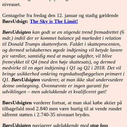
niveauet.
Gentagelse fra fredag den 12. januar og stadig gældende
BørsUdsigt:
The Sky is The Limit!
BørsUdsigten
kan godt se en stigende trend fremadrettet (6
mdr.) indtil der er kommet balance på markedet i relation
til Donald Trumps skattereform. Faldet i skatteprocenten,
og dermed selskabernes øgede indtjening vil betyde lavere
p/e værdier, samtidig med at mange udgifter, vil blive
fremrykket til Q4 (med den høje skattesats), og dermed
medvirke til en øget indtjening i Q1 og Q2 i 2018. Det vil
bringe usikkerhed omkring regnskabsaflæggelsen primært i
Q1.
BørsUdsigten
vurderer, at man ikke skal undervurdere
denne omlægning. Ovennævnte er ingen garanti for
udviklingen – men udelukkende et kvalificeret gæt!
BørsUdsigten
vurderer fortsat, at man skal købe aktier på
tilbagefald mod 2.840 men være hurtig til at vende rundet
såfremt støtten i 2.740-35 niveauet brydes.
BørsUdsigten
navigerer udelukkende med
stop loss