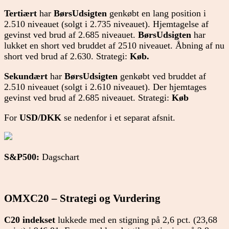
Tertiært
har
BørsUdsigten
genkøbt en lang position i
2.510 niveauet (solgt i 2.735 niveauet). Hjemtagelse af
gevinst ved brud af 2.685 niveauet.
BørsUdsigten
har
lukket en short ved bruddet af 2510 niveauet. Åbning af nu
short ved brud af 2.630. Strategi:
Køb.
Sekundært
har
BørsUdsigten
genkøbt ved bruddet af
2.510 niveauet (solgt i 2.610 niveauet). Der hjemtages
gevinst ved brud af 2.685 niveauet. Strategi:
Køb
For
USD/DKK
se nedenfor i et separat afsnit.
S&P500:
Dagschart
OMXC20
– Strategi og Vurdering
C20 indekset
lukkede med en stigning på 2,6 pct. (23,68