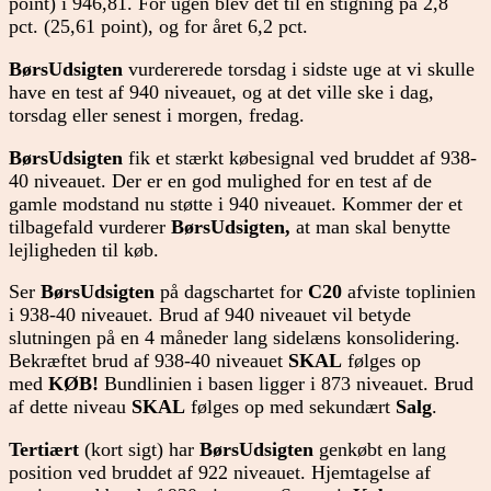
point) i 946,81. For ugen blev det til en stigning på 2,8
pct. (25,61 point), og for året 6,2 pct.
BørsUdsigten
vurdererede torsdag i sidste uge at vi skulle
have en test af 940 niveauet, og at det ville ske i dag,
torsdag eller senest i morgen, fredag.
BørsUdsigten
fik et stærkt købesignal ved bruddet af 938-
40 niveauet. Der er en god mulighed for en test af de
gamle modstand nu støtte i 940 niveauet. Kommer der et
tilbagefald vurderer
BørsUdsigten,
at man skal benytte
lejligheden til køb.
Ser
BørsUdsigten
på dagschartet for
C20
afviste toplinien
i 938-40 niveauet. Brud af 940 niveauet vil betyde
slutningen på en 4 måneder lang sidelæns konsolidering.
Bekræftet brud af 938-40 niveauet
SKAL
følges op
med
KØB!
Bundlinien i basen ligger i 873 niveauet. Brud
af dette niveau
SKAL
følges op med sekundært
Salg
.
Tertiært
(kort sigt) har
BørsUdsigten
genkøbt en lang
position ved bruddet af 922 niveauet. Hjemtagelse af