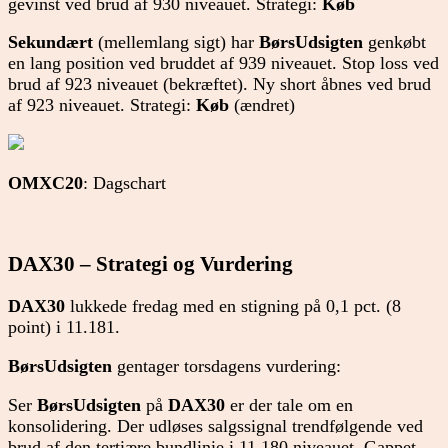
gevinst ved brud af 930 niveauet. Strategi:
Køb
Sekundært
(mellemlang sigt) har
BørsUdsigten
genkøbt
en lang position ved bruddet af 939 niveauet. Stop loss ved
brud af 923 niveauet (bekræftet). Ny short åbnes ved brud
af 923 niveauet. Strategi:
Køb
(ændret)
OMXC20
: Dagschart
DAX30 – Strategi og Vurdering
DAX30
lukkede fredag med en stigning på 0,1 pct. (8
point) i 11.181.
BørsUdsigten
gentager torsdagens vurdering:
Ser
BørsUdsigten
på
DAX30
er der tale om en
konsolidering. Der udløses salgssignal trendfølgende ved
brud af den tertiære bundlinie i 11.180 niveauet. Gappet