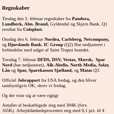
Regnskaber
Tirsdag den 5. februar regnskaber fra
Pandora,
Lundbeck, Alm. Brand,
Gyldendal og Skjern Bank. Q1
resultat fra
Coloplast.
Onsdag den 6. februar
Nordea, Carlsberg, Netcompany,
og
Djurslands Bank. IC Group
(Q2) Har nedjusteret i
forbindelse med salget af Saint Tropez brandet.
Torsdag 7. februar
DFDS, DSV, Vestas, Mærsk,
Spar
Nord
(har nedjusteret),
Alk-Abello, North Media, Solar,
Lån
og
Spar, Sparekassen Sjælland,
og
Matas
Q3.
Officiel
Jobrapport
fra USA fredag, og den bliver
sandsynligvis OK, skrev vi fredag.
Og det viste sig at være rigtigt
Antallet af beskæftigede steg med 304K (forv.
165K). Arbejdsløshedsprocenten steg med 0,1 pct. til 4