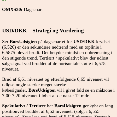
OMXS30:
Dagschart
USD/DKK – Strategi og Vurdering
Ser
BørsUdsigten
på dagschartet for
USD/DKK
krydset
(6,526) er den sekundære nedtrend med en toplinie i
6,5875 blevet brudt. Det betyder mindst en opbremsning i
den stigende trend. Tertiært / spekulativt blev der udløst
salgssignal ved bruddet af de horisontale støtte i 6,575
niveauet.
Brud af 6,61 niveauet og efterfølgende 6,65 niveauet vil
udløse nogle stærke meget stærke
købesignaler.
BørsUdsigten
vil i givet fald se en målzone i
7,00-7,20 niveauet i løbet af de næste 12 mdr.
Spekulativt / Tertiært
har
BørsUdsigten
genkøbt en lang
positionved bruddet af 6,52 niveauet. (solgt i 6,555
niveauet). Stop loss ved brud af 6,515 niveauet. Strategi: