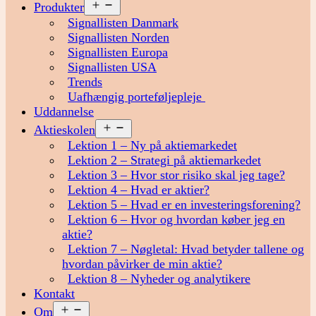
Åbn
Produkter
menu
Signallisten Danmark
Signallisten Norden
Signallisten Europa
Signallisten USA
Trends
Uafhængig porteføljepleje
Uddannelse
Åbn
Aktieskolen
menu
Lektion 1 – Ny på aktiemarkedet
Lektion 2 – Strategi på aktiemarkedet
Lektion 3 – Hvor stor risiko skal jeg tage?
Lektion 4 – Hvad er aktier?
Lektion 5 – Hvad er en investeringsforening?
Lektion 6 – Hvor og hvordan køber jeg en
aktie?
Lektion 7 – Nøgletal: Hvad betyder tallene og
hvordan påvirker de min aktie?
Lektion 8 – Nyheder og analytikere
Kontakt
Åbn
Om