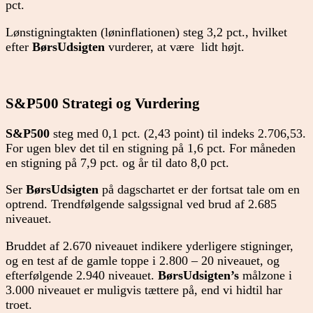
pct.
Lønstigningtakten (løninflationen) steg 3,2 pct., hvilket
efter
BørsUdsigten
vurderer, at være lidt højt.
S&P500 Strategi og Vurdering
S&P500
steg med 0,1 pct. (2,43 point) til indeks 2.706,53.
For ugen blev det til en stigning på 1,6 pct. For måneden
en stigning på 7,9 pct. og år til dato 8,0 pct.
Ser
BørsUdsigten
på dagschartet er der fortsat tale om en
optrend. Trendfølgende salgssignal ved brud af 2.685
niveauet.
Bruddet af 2.670 niveauet indikere yderligere stigninger,
og en test af de gamle toppe i 2.800 – 20 niveauet, og
efterfølgende 2.940 niveauet.
BørsUdsigten’s
målzone i
3.000 niveauet er muligvis tættere på, end vi hidtil har
troet.