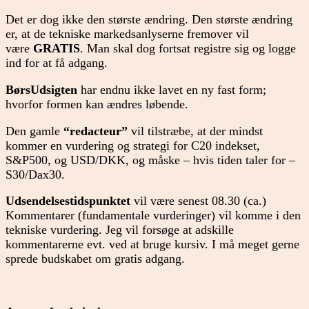
Det er dog ikke den største ændring. Den største ændring
er, at de tekniske markedsanlyserne fremover vil
være
GRATIS
. Man skal dog fortsat registre sig og logge
ind for at få adgang.
BørsUdsigten
har endnu ikke lavet en ny fast form;
hvorfor formen kan ændres løbende.
Den gamle
“redacteur”
vil tilstræbe, at der mindst
kommer en vurdering og strategi for C20 indekset,
S&P500, og USD/DKK, og måske – hvis tiden taler for –
S30/Dax30.
Udsendelsestidspunktet
vil være senest 08.30 (ca.)
Kommentarer (fundamentale vurderinger) vil komme i den
tekniske vurdering. Jeg vil forsøge at adskille
kommentarerne evt. ved at bruge kursiv. I må meget gerne
sprede budskabet om gratis adgang.