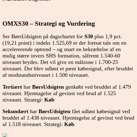
OMXS30 – Strategi og Vurdering
Ser BørsUdsigten på dagschartet for
S30
plus 1,9 pct.
(19,21 point) i indeks 1.525,69 er der fortsat tale om en
accelererende optrend – og snart en bekræftelse af en
mulig større invers SHS formation, såfremt 1.540-60
niveauet brydes. Det vil give en målzone i 1.700-25
niveauet. Der blev udløst et pænt købesignal, efter bruddet
af modstandsniveauet i 1.500 niveauet.
Tertiært
har
BørsUdsigten
genkøbt ved bruddet af 1.479
niveauet. Hjemtagelse af gevinst ved brud af 1.525
niveauet. Strategi:
Køb
Sekundært
har
BørsUdsigten
fået udløst købesignal ved
bruddet af 1.438 niveauet. Hjemtagelse af gevinst ved brud
af 1.518 niveauet. Strategi:
Køb