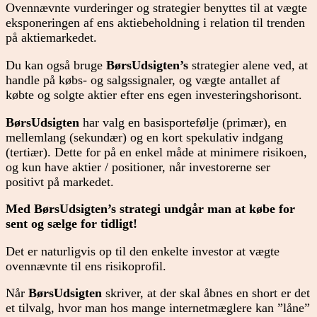
Ovennævnte vurderinger og strategier benyttes til at vægte
eksponeringen af ens aktiebeholdning i relation til trenden
på aktiemarkedet.
Du kan også bruge
BørsUdsigten’s
strategier alene ved, at
handle på købs- og salgssignaler, og vægte antallet af
købte og solgte aktier efter ens egen investeringshorisont.
BørsUdsigten
har valg en basisportefølje (primær), en
mellemlang (sekundær) og en kort spekulativ indgang
(tertiær). Dette for på en enkel måde at minimere risikoen,
og kun have aktier / positioner, når investorerne ser
positivt på markedet.
Med BørsUdsigten’s strategi undgår man at købe for
sent og sælge for tidligt!
Det er naturligvis op til den enkelte investor at vægte
ovennævnte til ens risikoprofil.
Når
BørsUdsigten
skriver, at der skal åbnes en short er det
et tilvalg, hvor man hos mange internetmæglere kan ”låne”