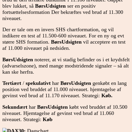
blev lukket, så
BørsUdsigten
ser en positiv
fortsættelsesformation Der bekræftes ved brud af 11.300
niveauet.
Der er tale om en invers SHS chartformation, og vil
indikere en test af 11.500-600 niveauet. For en ny og evt
større SHS formation.
BørsUdsigten
vil acceptere en test
af 11.000 niveauet på nedsiden.
BørsUdsigten
noterer, at vi stadig befinder os i et krydsfelt
(advarselszone), med mange modstridende signaler – så alt
kan ske herfra.
Tertiært
/
spekulativt
har
BørsUdsigten
genkøbt en lang
position ved bruddet af 11.000 niveauet. hjemtagelse af
gevinst ved brud af 11.170 niveauet. Strategi:
Køb.
Sekundært
har
BørsUdsigten
købt ved bruddet af 10.500
niveauet. Hjemtagelse af gevinst ved brud af 11.060
niveauet. Strategi:
Køb
DAX30:
Dagschart