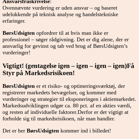
Ansvarsfraskrivelse
:
Ovennævnte vurdering er uden ansvar – og baseret
udelukkende på teknisk analyse og handelstekniske
erfaringer.
BørsUdsigten
opfordrer til at hvis man ikke er
professionel – søger rådgivning. Det er dig alene, der er
ansvarlig for gevinst og tab ved brug af BørsUdsigten’s
vurderinger!
Vigtigt! (gentagelse igen – igen – igen – igen)Få
Styr på Markedsrisikoen!
BørsUdsigten
er et risiko- og optimeringsværktøj, der
registrerer markedets bevægelser, og kommer med
vurderinger og strategier til eksponeringen i aktiemarkedet.
Markedsudviklingen udgør ca. 80 pct. af en akties værdi,
og resten af individuelle faktorer.Derfor er det vigtigt at
forholde sig til markedsrisikoen, når man handler.
Det er her
BørsUdsigten
kommer ind i billedet!