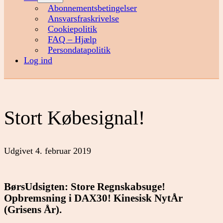
menu
Abonnementsbetingelser
Ansvarsfraskrivelse
Cookiepolitik
FAQ – Hjælp
Persondatapolitik
Log ind
Stort Købesignal!
Udgivet
4. februar 2019
BørsUdsigten: Store Regnskabsuge!
Opbremsning i DAX30! Kinesisk NytÅr
(Grisens År).