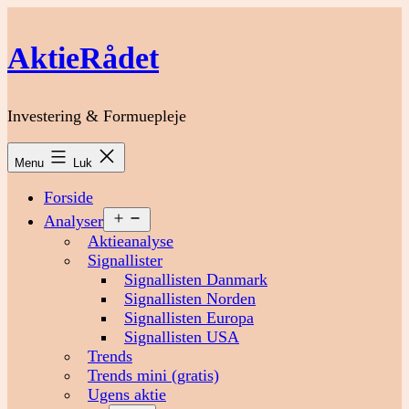
Fortsæt
til
AktieRådet
indhold
Investering & Formuepleje
Menu
Luk
Forside
Åbn
Analyser
menu
Aktieanalyse
Signallister
Signallisten Danmark
Signallisten Norden
Signallisten Europa
Signallisten USA
Trends
Trends mini (gratis)
Ugens aktie