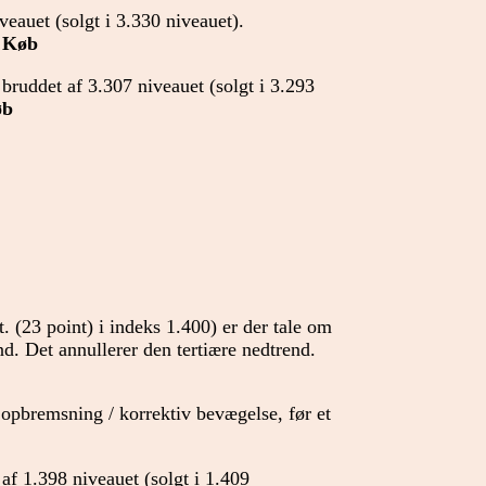
eauet (solgt i 3.330 niveauet).
Køb
bruddet af 3.307 niveauet (solgt i 3.293
øb
t. (23 point) i indeks 1.400) er der tale om
nd. Det annullerer den tertiære nedtrend.
 opbremsning / korrektiv bevægelse, før et
f 1.398 niveauet (solgt i 1.409