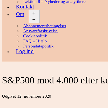
Lektion 8 – Nyheder og analytikere
Kontakt
Om
Åbn
menu
Abonnementsbetingelser
Ansvarsfraskrivelse
Cookiepolitik
FAQ – Hjælp
Persondatapolitik
Log ind
S&P500 mod 4.000 efter ko
Udgivet
12. november 2020