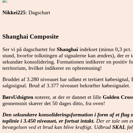
Nikkei225
: Dagschart
Shanghai Composite
Ser vi på dagschartet for
Shanghai
indekset (minus 0,3 pct. 
stund, hvorfor tolkningen af signalerne kan ændres), der er t
sekundær konsolidering. Formationen indikerer en positiv for
territorium, hvilket indikerer en opbremsning!
Bruddet af 3.280 niveauet har udløst et tertiært købesignal, 
salgssignal. Brud af 3.377 niveauet bekræfter købesignalet.
BørsUdsigten
noterer, at der er dannet et lille
Golden Cros
gennemsnit skærer det 50 dages ditto, fra oven!
Den sekundære konsolideringsformation
i form af et flag
toplinie i 3.450 niveauet, er fortsat intakt.
Der er tale om e
bevægelsen ved et brud kan blive kraftigt. Udbrud
SKAL
føl