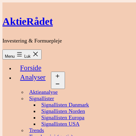
Fortsæt
til
indhold
AktieRådet
Investering & Formuepleje
Menu
Luk
Forside
Analyser
Åbn
menu
Aktieanalyse
Signallister
Signallisten Danmark
Signallisten Norden
Signallisten Europa
Signallisten USA
Trends