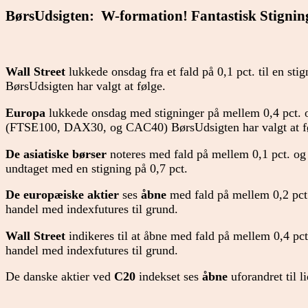
BørsUdsigten: W-formation! Fantastisk Stignin
Wall Street
lukkede onsdag fra et fald på 0,1 pct. til en stig
BørsUdsigten har valgt at følge.
Europa
lukkede onsdag med stigninger på mellem 0,4 pct. og
(FTSE100, DAX30, og CAC40) BørsUdsigten har valgt at f
De asiatiske børser
noteres med fald på mellem 0,1 pct. og 
undtaget med en stigning på 0,7 pct.
De europæiske aktier
ses
åbne
med fald på mellem 0,2 pct.
handel med indexfutures til grund.
Wall Street
indikeres til at åbne med fald på mellem 0,4 pct
handel med indexfutures til grund.
De danske aktier ved
C20
indekset ses
åbne
uforandret til l