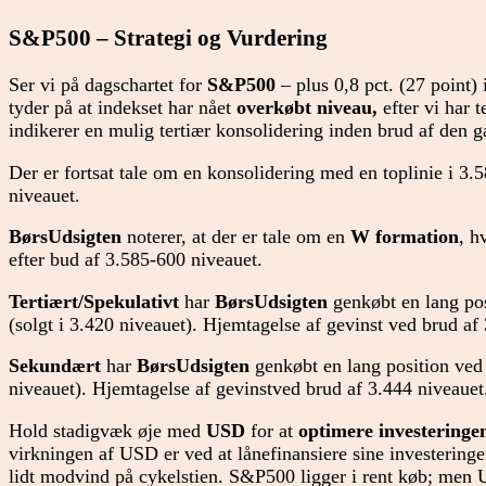
S&P500 – Strategi og Vurdering
Ser vi på dagschartet for
S&P500
– plus 0,8 pct. (27 point) 
tyder på at indekset har nået
overkøbt niveau,
efter vi har 
indikerer en mulig tertiær konsolidering inden brud af den g
Der er fortsat tale om en konsolidering med en toplinie i 3.
niveauet.
BørsUdsigten
noterer, at der er tale om en
W formation
, h
efter bud af 3.585-600 niveauet.
Tertiært/Spekulativt
har
BørsUdsigten
genkøbt en lang pos
(solgt i 3.420 niveauet). Hjemtagelse af gevinst ved brud af
Sekundært
har
BørsUdsigten
genkøbt en lang position ved 
niveauet). Hjemtagelse af gevinstved brud af 3.444 niveauet
Hold stadigvæk øje med
USD
for at
optimere investeringe
virkningen af USD er ved at lånefinansiere sine investeringe
lidt modvind på cykelstien. S&P500 ligger i rent køb; men U