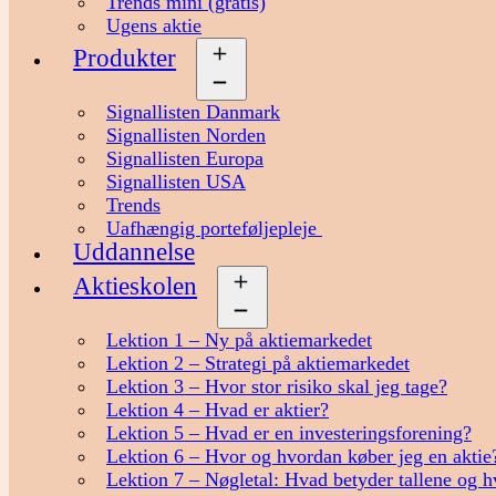
Trends mini (gratis)
Ugens aktie
Produkter
Åbn
menu
Signallisten Danmark
Signallisten Norden
Signallisten Europa
Signallisten USA
Trends
Uafhængig porteføljepleje
Uddannelse
Aktieskolen
Åbn
menu
Lektion 1 – Ny på aktiemarkedet
Lektion 2 – Strategi på aktiemarkedet
Lektion 3 – Hvor stor risiko skal jeg tage?
Lektion 4 – Hvad er aktier?
Lektion 5 – Hvad er en investeringsforening?
Lektion 6 – Hvor og hvordan køber jeg en aktie
Lektion 7 – Nøgletal: Hvad betyder tallene og h