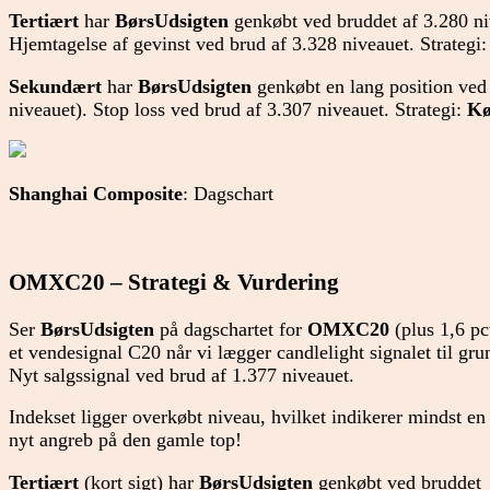
Tertiært
har
BørsUdsigten
genkøbt ved bruddet af 3.280 niv
Hjemtagelse af gevinst ved brud af 3.328 niveauet. Strategi:
Sekundært
har
BørsUdsigten
genkøbt en lang position ved 
niveauet). Stop loss ved brud af 3.307 niveauet. Strategi:
K
Shanghai Composite
: Dagschart
OMXC20 – Strategi & Vurdering
Ser
BørsUdsigten
på dagschartet for
OMXC20
(plus 1,6 pc
et vendesignal C20 når vi lægger candlelight signalet til gru
Nyt salgssignal ved brud af 1.377 niveauet.
Indekset ligger overkøbt niveau, hvilket indikerer mindst en
nyt angreb på den gamle top!
Tertiært
(kort sigt) har
BørsUdsigten
genkøbt ved bruddet a