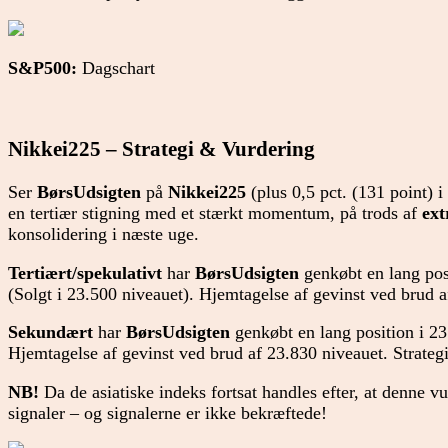
S&P500:
Dagschart
Nikkei225 – Strategi & Vurdering
Ser
BørsUdsigten
på
Nikkei225
(plus 0,5 pct. (131 point) i
en tertiær stigning med et stærkt momentum, på trods af
ext
konsolidering i næste uge.
Tertiært/spekulativt
har
BørsUdsigten
genkøbt en lang pos
(Solgt i 23.500 niveauet). Hjemtagelse af gevinst ved brud a
Sekundært
har
BørsUdsigten
genkøbt en lang position i 23
Hjemtagelse af gevinst ved brud af 23.830 niveauet. Strateg
NB!
Da de asiatiske indeks fortsat handles efter, at denne v
signaler – og signalerne er ikke bekræftede!